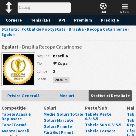
LIGI
MENIU
Cornere
Tenis (EN)
API
Premium
Predicție
Statistici Fotbal de FootyStats
›
Brazilia
›
Recopa Catarinense
›
Egaluri
Egaluri
- Brazilia Recopa Catarinense
Brazilia
Națiune
Cupa
Tip
2
Echipe
Sezon
2026
Privire Generală
Meciuri
Statistici Detaliate
Competiție
Goluri
Peste/Sub
Mai 
Tabele Acasă &
Medie Goluri Totale
Tabele Peste
Tabe
Deplasare
0.5~5.5
Goluri Marcate
Tabe
Tabel Formă
Tabele Sub 0.5~5.5
Repr
Goluri Primite
Avantaj Acasă
Tabele Cornere
Câșt
Fără Gol Primit
la P