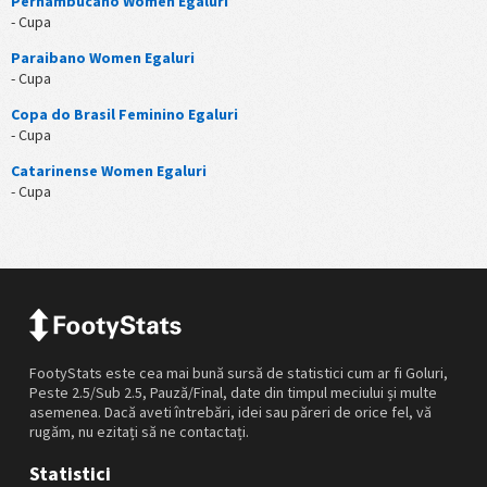
Pernambucano Women Egaluri
- Cupa
Paraibano Women Egaluri
- Cupa
Copa do Brasil Feminino Egaluri
- Cupa
Catarinense Women Egaluri
- Cupa
FootyStats este cea mai bună sursă de statistici cum ar fi Goluri,
Peste 2.5/Sub 2.5, Pauză/Final, date din timpul meciului și multe
asemenea. Dacă aveti întrebări, idei sau păreri de orice fel, vă
rugăm, nu ezitați să ne contactați.
Statistici