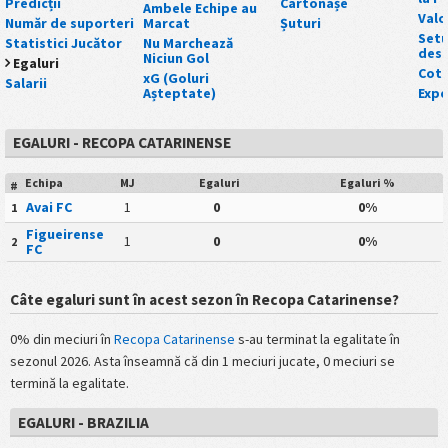
Predicții
Cartonașe
Ambele Echipe au
Valo
Număr de suporteri
Marcat
Șuturi
Setu
Statistici Jucător
Nu Marchează
desc
Niciun Gol
Egaluri
Cot
xG (Goluri
Salarii
Așteptate)
Expe
EGALURI - RECOPA CATARINENSE
Echipa
MJ
Egaluri
Egaluri %
#
Avai FC
1
0
0%
1
Figueirense
1
0
0%
2
FC
Câte egaluri sunt în acest sezon în Recopa Catarinense?
0% din meciuri în
Recopa Catarinense
s-au terminat la egalitate în
sezonul 2026. Asta înseamnă că din 1 meciuri jucate, 0 meciuri se
termină la egalitate.
EGALURI - BRAZILIA