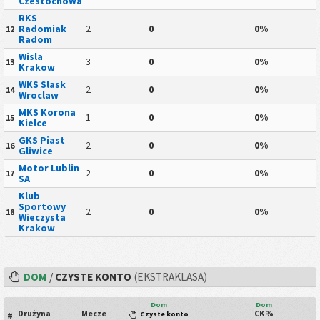
Czestochowa
RKS
Radomiak
2
0
0%
12
Radom
Wisla
3
0
0%
13
Krakow
WKS Slask
2
0
0%
14
Wroclaw
MKS Korona
1
0
0%
15
Kielce
GKS Piast
2
0
0%
16
Gliwice
Motor Lublin
2
0
0%
17
SA
Klub
Sportowy
2
0
0%
18
Wieczysta
Krakow
DOM
/
CZYSTE KONTO
(EKSTRAKLASA)
Dom
Dom
Drużyna
Mecze
CK%
Czyste konto
#