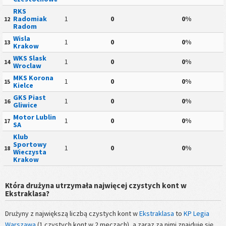
RKS
Radomiak
1
0
0%
12
Radom
Wisla
1
0
0%
13
Krakow
WKS Slask
1
0
0%
14
Wroclaw
MKS Korona
1
0
0%
15
Kielce
GKS Piast
1
0
0%
16
Gliwice
Motor Lublin
1
0
0%
17
SA
Klub
Sportowy
1
0
0%
18
Wieczysta
Krakow
Która drużyna utrzymała najwięcej czystych kont w
Ekstraklasa?
Drużyny z największą liczbą czystych kont w
Ekstraklasa
to
KP Legia
Warszawa
(1 czystych kont w 2 meczach), a zaraz za nimi znajduje się