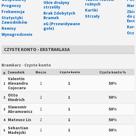
Obie drużyny
rożnych
Prognozy
Wart
strzeliły
Kartki
Frekwencja
Zbio
Brak Zdobytych
Strzały
do p
Statystyki
Bramek
Exce
Zawodników
xG (Przewidywane
Kurs
Remisy
gole)
Ocze
Wynagrodzenie
CZYSTE KONTO - EKSTRAKLASA
Bramkarz - Czyste konto
Zawodnik
Mecze
Czyste konto %
Czyste konto
#
Valentin
Alexandru
2
1
50%
1
Cojocaru
Otto
2
1
50%
2
Hindrich
Slawomir
2
1
50%
3
Abramowicz
Mateusz Lis
2
1
50%
4
Sebastian
2
1
50%
5
Madejski