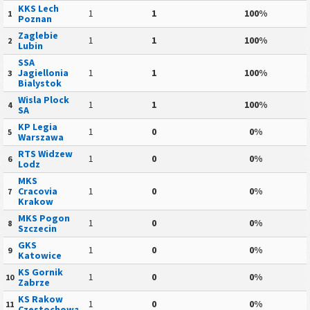
KKS Lech
1
1
100%
1
Poznan
Zaglebie
1
1
100%
2
Lubin
SSA
Jagiellonia
1
1
100%
3
Bialystok
Wisla Plock
1
1
100%
4
SA
KP Legia
1
0
0%
5
Warszawa
RTS Widzew
1
0
0%
6
Lodz
MKS
Cracovia
1
0
0%
7
Krakow
MKS Pogon
1
0
0%
8
Szczecin
GKS
1
0
0%
9
Katowice
KS Gornik
1
0
0%
10
Zabrze
KS Rakow
1
0
0%
11
Czestochowa