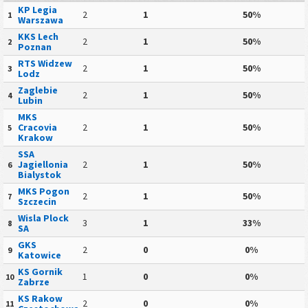
KP Legia
2
1
50%
1
Warszawa
KKS Lech
2
1
50%
2
Poznan
RTS Widzew
2
1
50%
3
Lodz
Zaglebie
2
1
50%
4
Lubin
MKS
Cracovia
2
1
50%
5
Krakow
SSA
Jagiellonia
2
1
50%
6
Bialystok
MKS Pogon
2
1
50%
7
Szczecin
Wisla Plock
3
1
33%
8
SA
GKS
2
0
0%
9
Katowice
KS Gornik
1
0
0%
10
Zabrze
KS Rakow
2
0
0%
11