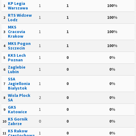
KP Legia
1
1
100%
1
Warszawa
RTS Widzew
1
1
100%
2
Lodz
MKS
Cracovia
1
1
100%
3
Krakow
MKS Pogon
1
1
100%
4
Szczecin
KKS Lech
1
0
0%
5
Poznan
Zaglebie
1
0
0%
6
Lubin
SSA
Jagiellonia
1
0
0%
7
Bialystok
Wisla Plock
2
0
0%
8
SA
GKS
1
0
0%
9
Katowice
KS Gornik
0
0
0%
10
Zabrze
KS Rakow
1
0
0%
11
Czestochowa