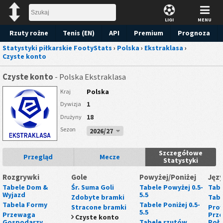
LIGI
MENU
Rzuty rożne
Tenis (EN)
API
Premium
Prognoza
Statystyki piłkarskie FootyStats
›
Polska
›
Ekstraklasa
›
Czyste konto
Czyste konto
- Polska Ekstraklasa
Polska
Kraj
1
Dywizja
18
Drużyny
Sezon
2026/27
Szczegółowe
Przegląd
Mecze
Statystyki
Rozgrywki
Gole
Powyżej/Poniżej
Języ
Tabele Dom &
Śr. Suma Goli
Tabele Powyżej 0.5-
Tabe
Wyjazd
5.5
Zdobyte bramki
Tabe
Tabela Formy
Tabele Poniżej 0.5-
Stracone bramki
Prow
5.5
Przewaga
Prze
Czyste konto
Gospodarzy
Tabele rzutów
Poł.