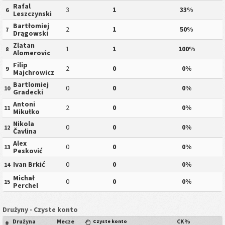
Rafal
3
1
33%
6
Leszczynski
Bartłomiej
2
1
50%
7
Drągowski
Zlatan
1
1
100%
8
Alomerovic
Filip
2
0
0%
9
Majchrowicz
Bartlomiej
0
0
0%
10
Gradecki
Antoni
2
0
0%
11
Mikułko
Nikola
0
0
0%
12
Čavlina
Alex
0
0
0%
13
Pesković
Ivan Brkić
0
0
0%
14
Michał
0
0
0%
15
Perchel
Drużyny - Czyste konto
Drużyna
Mecze
CK%
Czyste konto
#