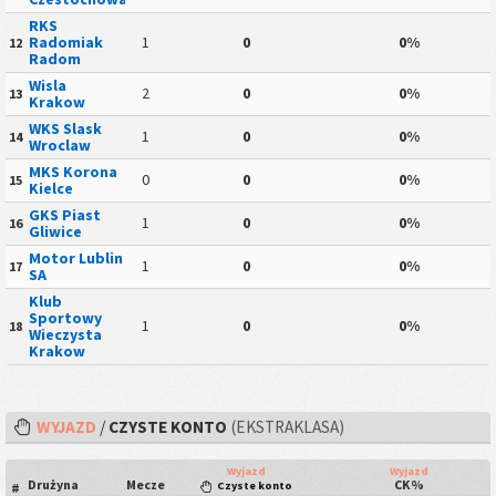
RKS
Radomiak
1
0
0%
12
Radom
Wisla
2
0
0%
13
Krakow
WKS Slask
1
0
0%
14
Wroclaw
MKS Korona
0
0
0%
15
Kielce
GKS Piast
1
0
0%
16
Gliwice
Motor Lublin
1
0
0%
17
SA
Klub
Sportowy
1
0
0%
18
Wieczysta
Krakow
WYJAZD
/
CZYSTE KONTO
(EKSTRAKLASA)
Wyjazd
Wyjazd
Drużyna
Mecze
CK%
Czyste konto
#