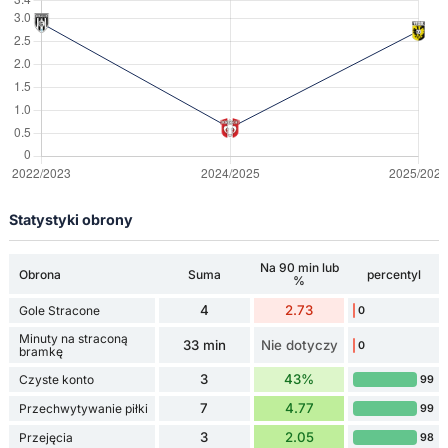
Statystyki obrony
Na 90 min lub
Obrona
Suma
percentyl
%
4
2.73
Gole Stracone
0
Minuty na straconą
33 min
Nie dotyczy
0
bramkę
3
43%
Czyste konto
99
7
4.77
Przechwytywanie piłki
99
3
2.05
Przejęcia
98