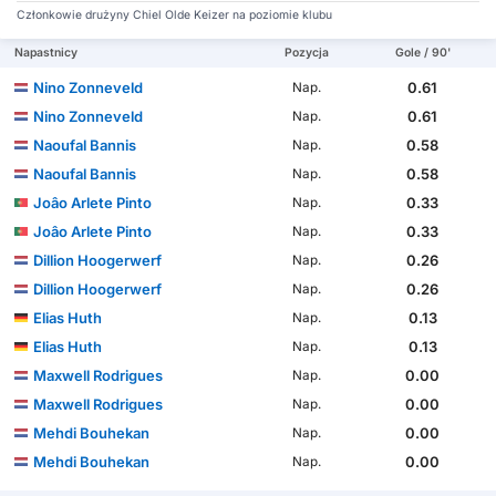
Członkowie drużyny Chiel Olde Keizer na poziomie klubu
Napastnicy
Pozycja
Gole / 90'
Nino Zonneveld
0.61
Nap.
Nino Zonneveld
0.61
Nap.
Naoufal Bannis
0.58
Nap.
Naoufal Bannis
0.58
Nap.
Joâo Arlete Pinto
0.33
Nap.
Joâo Arlete Pinto
0.33
Nap.
Dillion Hoogerwerf
0.26
Nap.
Dillion Hoogerwerf
0.26
Nap.
Elias Huth
0.13
Nap.
Elias Huth
0.13
Nap.
Maxwell Rodrigues
0.00
Nap.
Maxwell Rodrigues
0.00
Nap.
Mehdi Bouhekan
0.00
Nap.
Mehdi Bouhekan
0.00
Nap.