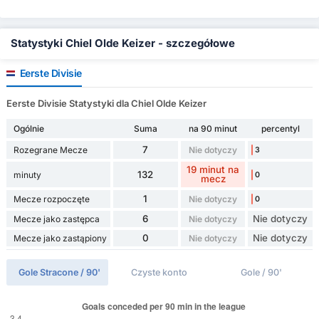
Statystyki Chiel Olde Keizer - szczegółowe
Eerste Divisie
Eerste Divisie Statystyki dla Chiel Olde Keizer
Ogólnie
Suma
na 90 minut
percentyl
7
Rozegrane Mecze
Nie dotyczy
3
19 minut na
132
minuty
0
mecz
1
Mecze rozpoczęte
Nie dotyczy
0
6
Nie dotyczy
Mecze jako zastępca
Nie dotyczy
0
Nie dotyczy
Mecze jako zastąpiony
Nie dotyczy
Gole Stracone / 90'
Czyste konto
Gole / 90'