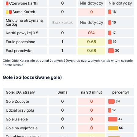
0
Nie dotyczy
Nie dotyczy
Czerwone kartki
0
0
Suma Kartek
16
Minuty na otrzymaną
Nie dotyczy
Brak kartek
16
kartkę
0
0%
Kartki powyżej 0.5
17
1
0.68
Faule popełnione
19
1
0.68
Faul przeciwko
30
Chiel Olde Keizer nie otrzymał żadnych żółtych lub czerwonych kartek w tym sezonie
Eerste Divisie.
Gole i xG (oczekiwane gole)
Gole, xG, strzały
Suma
na 90 minut
percentyl
0
0
Gole Zdobyte
34
0
0
Udział przy golu
17
0
0
Gole u siebie
47
0
0
Gole na wyjeździe
50
Oczekiwane bramki