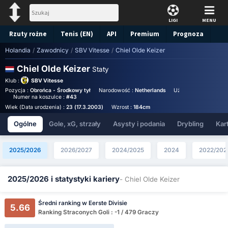
LIGI
MENU
Rzuty rożne
Tenis (EN)
API
Premium
Prognoza
Holandia
/
Zawodnicy
/
SBV Vitesse
/
Chiel Olde Keizer
Chiel Olde Keizer
Staty
Klub :
SBV Vitesse
Pozycja :
Obrońca - Środkowy tył
Narodowość :
Netherlands
Używana noga :
Lew
Numer na koszulce :
#43
Wiek (Data urodzenia) :
23 (17.3.2003)
Wzrost :
184cm
Ogólne
Gole, xG, strzały
Asysty i podania
Drybling
Kart
2025/2026
2026/2027
2024/2025
2024
2022/202
2025/2026 i statystyki kariery
- Chiel Olde Keizer
Średni ranking w Eerste Divisie
5.66
Ranking Straconych Goli : -1 / 479 Graczy