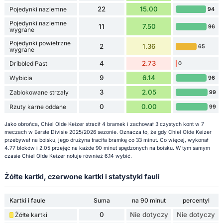
22
15.00
Pojedynki naziemne
94
Pojedynki naziemne
11
7.50
96
wygrane
Pojedynki powietrzne
2
1.36
65
wygrane
4
2.73
Dribbled Past
0
9
6.14
Wybicia
96
3
2.05
Zablokowane strzały
99
0
0.00
Rzuty karne oddane
99
Jako obrońca, Chiel Olde Keizer stracił 4 bramek i zachował 3 czystych kont w 7
meczach w Eerste Divisie 2025/2026 sezonie. Oznacza to, że gdy Chiel Olde Keizer
przebywał na boisku, jego drużyna traciła bramkę co 33 minut. Co więcej, wykonał
4.77 bloków i 2.05 przejęć na każde 90 minut spędzonych na boisku. W tym samym
czasie Chiel Olde Keizer notuje również 6.14 wybić.
Żółte kartki, czerwone kartki i statystyki fauli
Kartki i faule
Suma
na 90 minut
percentyl
0
Nie dotyczy
Nie dotyczy
Żółte kartki