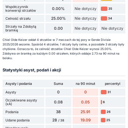
Współczynnik
0.00%
Nie dotyczy
35
konwersji strzałów
25.00%
Nie dotyczy
Celność strzału
34
Strzały na Zdobytą
0.00
Nie dotyczy
Nie dotyczy
bramkę
Chiel Olde Keizer oddał 4 strzałów w 7 meczach do tej pory w Eerste Divisie
2025/2026 sezonie. Spośród 4 strzałów, 1 strzały były celne, a pozostałe 3 strzały były
chybione. Oznacza to, że celność strzałów Chiel Olde Keizer wynosi 25.00%.
Zdobywa on bramkę za każdym 0.00 strzałem, których oddaje 2.73 na 90 minut na
boisku.
Statystyki asyst, podań i akcji
Asysty i podania
Suma
na 90 minut
percentyl
0
0
Asysty
31
Oczekiwane asysty
0.08
0.05
6
(xA)
38
25.91
Podania
26
28
19.09
Udane podania
25
/ 38