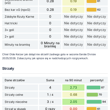
0.28
0.19
61
(xG)
0.28
0.19
Bez kar xG (npxG)
62
0
Nie dotyczy
Nie dotyczy
Zdobyte Rzuty Karne
0
Nie dotyczy
Nie dotyczy
Hat tricki
0
Nie dotyczy
Nie dotyczy
3+ goli
0
Nie dotyczy
Nie dotyczy
2+ goli
0 Minuty na
Nie dotyczy
Nie dotyczy
Minuty na bramkę
bramkę
Chiel Olde Keizer jak dotąd nie strzelił żadnego gola w sezonie Eerste Divisie
2025/2026. Zobaczymy jak spisze się w nadchodzących rozgrywkach.
Strzały
Dane strzałów
Suma
na 90 minut
percentyl
4
2.73
Strzały
87
1
0.68
Strzały celne
70
/ 4
3
2.05
Strzały niecelne
94
/ 4
0 razy
0.00
Strzał w słupek
61