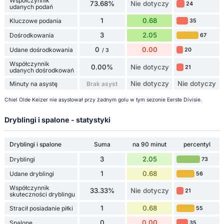
Współczynnik
73.68%
Nie dotyczy
24
udanych podań
1
0.68
Kluczowe podania
35
3
2.05
Dośrodkowania
67
0
0.00
Udane dośrodkowania
20
/ 3
Współczynnik
0.00%
Nie dotyczy
21
udanych dośrodkowań
Nie dotyczy
Nie dotyczy
Minuty na asystę
Brak asyst
Chiel Olde Keizer nie asystował przy żadnym golu w tym sezonie Eerste Divisie.
Dryblingi i spalone - statystyki
Dryblingi i spalone
Suma
na 90 minut
percentyl
3
2.05
Dryblingi
73
1
0.68
Udane dryblingi
56
Współczynnik
33.33%
Nie dotyczy
21
skuteczności dryblingu
1
0.68
Stracił posiadanie piłki
55
0
0.00
Spalone
35