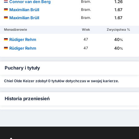
Connor van den Berg
1.26
Bram.
Maximilian Brüll
1.67
Bram.
Maximilian Brüll
1.67
Bram.
Menadżerowie
Wiek
Zwycięstwa %
Rüdiger Rehm
40
47
%
Rüdiger Rehm
40
47
%
Puchary i tytuły
Chiel Olde Keizer zdobył 0 tytułów dotychczas w swojej karierze.
Historia przeniesień