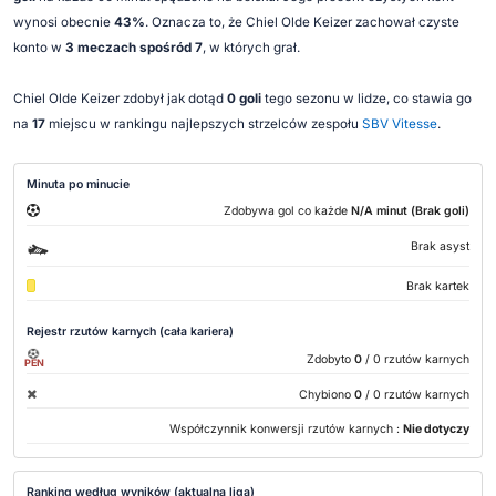
wynosi obecnie
43%
. Oznacza to, że Chiel Olde Keizer zachował czyste
konto w
3 meczach spośród 7
, w których grał.
Chiel Olde Keizer zdobył jak dotąd
0 goli
tego sezonu w lidze, co stawia go
na
17
miejscu w rankingu najlepszych strzelców zespołu
SBV Vitesse
.
Minuta po minucie
Zdobywa gol co każde
N/A minut (Brak goli)
Brak asyst
Brak kartek
Rejestr rzutów karnych (cała kariera)
Zdobyto
0
/ 0 rzutów karnych
PEN
Chybiono
0
/ 0 rzutów karnych
Współczynnik konwersji rzutów karnych :
Nie dotyczy
Ranking według wyników (aktualna liga)