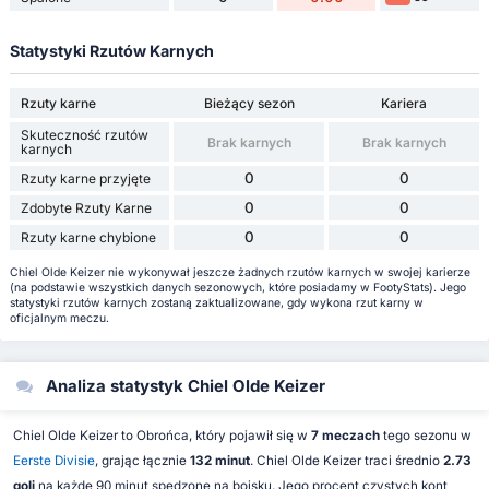
Statystyki Rzutów Karnych
Rzuty karne
Bieżący sezon
Kariera
Skuteczność rzutów
Brak karnych
Brak karnych
karnych
0
0
Rzuty karne przyjęte
0
0
Zdobyte Rzuty Karne
0
0
Rzuty karne chybione
Chiel Olde Keizer nie wykonywał jeszcze żadnych rzutów karnych w swojej karierze
(na podstawie wszystkich danych sezonowych, które posiadamy w FootyStats). Jego
statystyki rzutów karnych zostaną zaktualizowane, gdy wykona rzut karny w
oficjalnym meczu.
Analiza statystyk Chiel Olde Keizer
Chiel Olde Keizer to Obrońca, który pojawił się w
7 meczach
tego sezonu w
Eerste Divisie
, grając łącznie
132 minut
. Chiel Olde Keizer traci średnio
2.73
goli
na każde 90 minut spędzone na boisku. Jego procent czystych kont