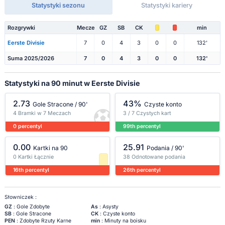
Statystyki sezonu
Statystyki kariery
Rozgrywki
Mecze
GZ
SB
CK
min
Eerste Divisie
7
0
4
3
0
0
132'
Suma 2025/2026
7
0
4
3
0
0
132'
Statystyki na 90 minut w Eerste Divisie
2.73
43%
Gole Stracone / 90'
Czyste konto
4 Bramki w 7 Meczach
3 / 7 Czystych kart
0 percentyl
99th percentyl
0.00
25.91
Kartki na 90
Podania / 90'
0 Kartki Łącznie
38 Odnotowane podania
16th percentyl
26th percentyl
Słowniczek :
GZ
: Gole Zdobyte
As
: Asysty
SB
: Gole Stracone
CK
: Czyste konto
PEN
: Zdobyte Rzuty Karne
min
: Minuty na boisku