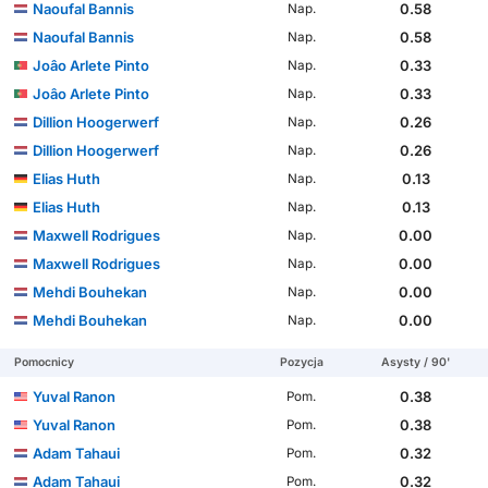
Naoufal Bannis
0.58
Nap.
Naoufal Bannis
0.58
Nap.
Joâo Arlete Pinto
0.33
Nap.
Joâo Arlete Pinto
0.33
Nap.
Dillion Hoogerwerf
0.26
Nap.
Dillion Hoogerwerf
0.26
Nap.
Elias Huth
0.13
Nap.
Elias Huth
0.13
Nap.
Maxwell Rodrigues
0.00
Nap.
Maxwell Rodrigues
0.00
Nap.
Mehdi Bouhekan
0.00
Nap.
Mehdi Bouhekan
0.00
Nap.
Pomocnicy
Pozycja
Asysty / 90'
Yuval Ranon
0.38
Pom.
Yuval Ranon
0.38
Pom.
Adam Tahaui
0.32
Pom.
Adam Tahaui
0.32
Pom.