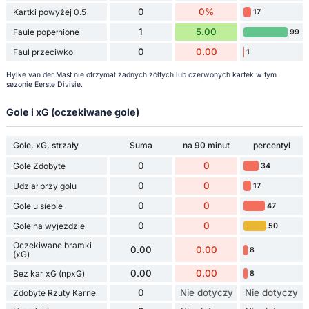
0
0%
Kartki powyżej 0.5
17
1
5.00
Faule popełnione
99
0
0.00
Faul przeciwko
1
Hylke van der Mast nie otrzymał żadnych żółtych lub czerwonych kartek w tym
sezonie Eerste Divisie.
Gole i xG (oczekiwane gole)
Gole, xG, strzały
Suma
na 90 minut
percentyl
0
0
Gole Zdobyte
34
0
0
Udział przy golu
17
0
0
Gole u siebie
47
0
0
Gole na wyjeździe
50
Oczekiwane bramki
0.00
0.00
8
(xG)
0.00
0.00
Bez kar xG (npxG)
8
0
Nie dotyczy
Nie dotyczy
Zdobyte Rzuty Karne