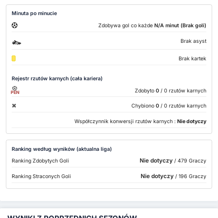
Minuta po minucie
Zdobywa gol co każde
N/A minut (Brak goli)
Brak asyst
Brak kartek
Rejestr rzutów karnych (cała kariera)
Zdobyto
0
/ 0 rzutów karnych
PEN
Chybiono
0
/ 0 rzutów karnych
Współczynnik konwersji rzutów karnych :
Nie dotyczy
Ranking według wyników (aktualna liga)
Nie dotyczy
Ranking Zdobytych Goli
/ 479 Graczy
Nie dotyczy
Ranking Straconych Goli
/ 196 Graczy