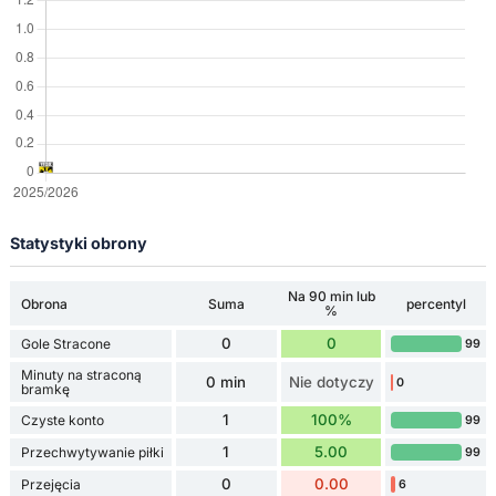
Statystyki obrony
Na 90 min lub
Obrona
Suma
percentyl
%
0
0
Gole Stracone
99
Minuty na straconą
0 min
Nie dotyczy
0
bramkę
1
100%
Czyste konto
99
1
5.00
Przechwytywanie piłki
99
0
0.00
Przejęcia
6