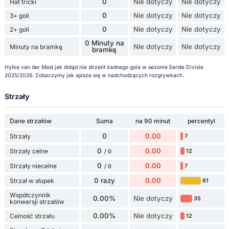
0
Nie dotyczy
Nie dotyczy
Hat tricki
0
Nie dotyczy
Nie dotyczy
3+ goli
0
Nie dotyczy
Nie dotyczy
2+ goli
0 Minuty na
Nie dotyczy
Nie dotyczy
Minuty na bramkę
bramkę
Hylke van der Mast jak dotąd nie strzelił żadnego gola w sezonie Eerste Divisie
2025/2026. Zobaczymy jak spisze się w nadchodzących rozgrywkach.
Strzały
Dane strzałów
Suma
na 90 minut
percentyl
0
0.00
Strzały
7
0
0.00
Strzały celne
12
/ 0
0
0.00
Strzały niecelne
7
/ 0
0 razy
0.00
Strzał w słupek
61
Współczynnik
0.00%
Nie dotyczy
35
konwersji strzałów
0.00%
Nie dotyczy
Celność strzału
12