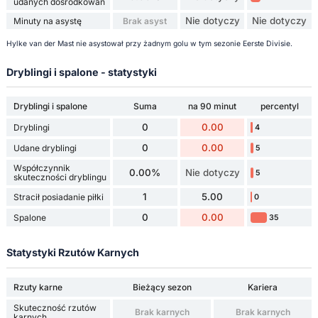
udanych dośrodkowań
Nie dotyczy
Nie dotyczy
Minuty na asystę
Brak asyst
Hylke van der Mast nie asystował przy żadnym golu w tym sezonie Eerste Divisie.
Dryblingi i spalone - statystyki
Dryblingi i spalone
Suma
na 90 minut
percentyl
0
0.00
Dryblingi
4
0
0.00
Udane dryblingi
5
Współczynnik
0.00%
Nie dotyczy
5
skuteczności dryblingu
1
5.00
Stracił posiadanie piłki
0
0
0.00
Spalone
35
Statystyki Rzutów Karnych
Rzuty karne
Bieżący sezon
Kariera
Skuteczność rzutów
Brak karnych
Brak karnych
karnych