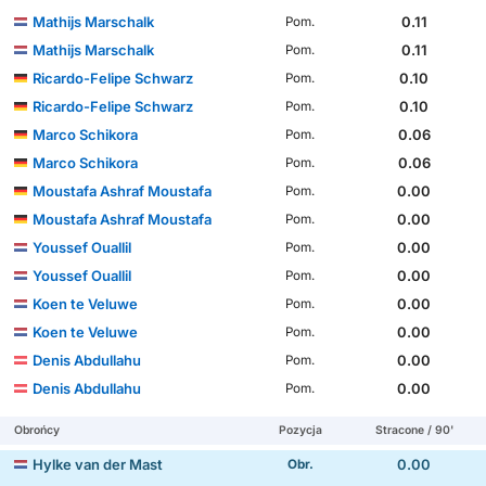
Mathijs Marschalk
0.11
Pom.
Mathijs Marschalk
0.11
Pom.
Ricardo-Felipe Schwarz
0.10
Pom.
Ricardo-Felipe Schwarz
0.10
Pom.
Marco Schikora
0.06
Pom.
Marco Schikora
0.06
Pom.
Moustafa Ashraf Moustafa
0.00
Pom.
Moustafa Ashraf Moustafa
0.00
Pom.
Youssef Ouallil
0.00
Pom.
Youssef Ouallil
0.00
Pom.
Koen te Veluwe
0.00
Pom.
Koen te Veluwe
0.00
Pom.
Denis Abdullahu
0.00
Pom.
Denis Abdullahu
0.00
Pom.
Obrońcy
Pozycja
Stracone / 90'
Hylke van der Mast
0.00
Obr.