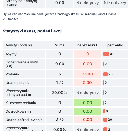
Strzały na Zdobytą
0.00
Nie dotyczy
Nie dotyczy
bramkę
Hylke van der Mast nie oddał jeszcze żadnego strzału w sezonie Eerste Divisie
2025/2026.
Statystyki asyst, podań i akcji
Asysty i podania
Suma
na 90 minut
percentyl
0
0
Asysty
31
Oczekiwane asysty
0.00
0.00
0
(xA)
5
25.00
Podania
23
1
5.00
Udane podania
0
/ 5
Współczynnik
20.00%
Nie dotyczy
0
udanych podań
0
0.00
Kluczowe podania
2
0
0.00
Dośrodkowania
9
0
0.00
Udane dośrodkowania
20
/ 0
Współczynnik
0.00%
Nie dotyczy
21