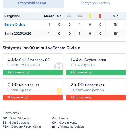
Statystyki sezonu
Statystyki kariery
Rozgrywki
Mecze
GZ
SB
CK
min
Eerste Divisie
1
0
0
1
0
0
18'
Suma 2025/2026
1
0
0
1
0
0
18'
Statystyki na 90 minut w Eerste Divisie
0.00
100%
Gole Stracone / 90'
Czyste konto
0 Bramki w 1 Meczach
1 / 1 Czystych kart
99th percentyl
99th percentyl
0.00
25.00
Kartki na 90
Podania / 90'
0 Kartki Łącznie
5 Odnotowane podania
16th percentyl
23rd percentyl
Słowniczek :
GZ
: Gole Zdobyte
As
: Asysty
SB
: Gole Stracone
CK
: Czyste konto
PEN
: Zdobyte Rzuty Karne
min
: Minuty na boisku