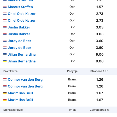
Marcus Steffen
1.57
Obr.
Marcus Steffen
1.57
Obr.
Chiel Olde Keizer
2.73
Obr.
Chiel Olde Keizer
2.73
Obr.
Justin Bakker
3.03
Obr.
Justin Bakker
3.03
Obr.
Jordy de Beer
3.60
Obr.
Jordy de Beer
3.60
Obr.
Jillian Bernardina
9.00
Obr.
Jillian Bernardina
9.00
Obr.
Bramkarze
Pozycja
Stracone / 90'
Connor van den Berg
1.26
Bram.
Connor van den Berg
1.26
Bram.
Maximilian Brüll
1.67
Bram.
Maximilian Brüll
1.67
Bram.
Menadżerowie
Wiek
Zwycięstwa %