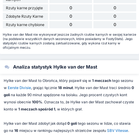
0
0
Rzuty karne przyjęte
0
0
Zdobyte Rzuty Karne
0
0
Rzuty karne chybione
Hylke van der Mast nie wykonywał jeszcze żadnych rzutów karnych w swojej karierze
(na podstawie wszystkich danych sezonowych, które posiadamy w FootyStats). Jego
statystyki rzutów karnych zostaną zaktualizowane, gdy wykona rzut karny w
oficjalnym meczu.
Analiza statystyk Hylke van der Mast
Hylke van der Mast to Obrońca, który pojawił się w
1 meczach
tego sezonu
w
Eerste Divisie
, grając łącznie
18 minut
. Hylke van der Mast traci średnio
0
goli
na każde 90 minut spędzone na boisku. Jego procent czystych kont
wynosi obecnie
100%
. Oznacza to, że Hylke van der Mast zachował czyste
konto w
1 meczach spośród 1
, w których grał.
Hylke van der Mast zdobył jak dotąd
0 goli
tego sezonu w lidze, co stawia
go na
16
miejscu w rankingu najlepszych strzelców zespołu
SBV Vitesse
.