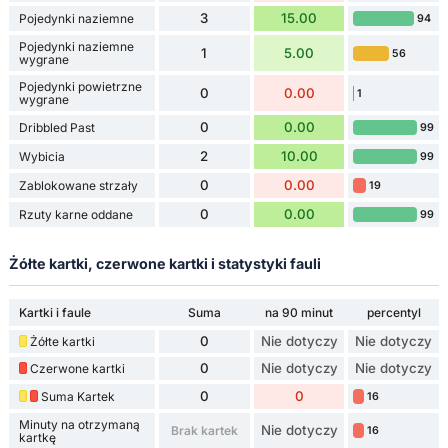
3
15.00
Pojedynki naziemne
94
Pojedynki naziemne
1
5.00
56
wygrane
Pojedynki powietrzne
0
0.00
1
wygrane
0
0.00
Dribbled Past
99
2
10.00
Wybicia
99
0
0.00
Zablokowane strzały
19
0
0.00
Rzuty karne oddane
99
Żółte kartki, czerwone kartki i statystyki fauli
Kartki i faule
Suma
na 90 minut
percentyl
0
Nie dotyczy
Nie dotyczy
Żółte kartki
0
Nie dotyczy
Nie dotyczy
Czerwone kartki
0
0
Suma Kartek
16
Minuty na otrzymaną
Nie dotyczy
Brak kartek
16
kartkę