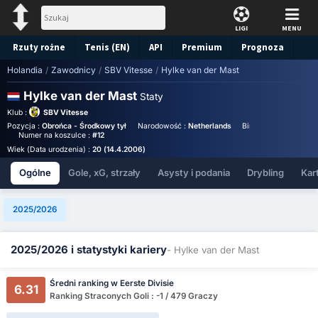
LIGI
MENU
Rzuty rożne
Tenis (EN)
API
Premium
Prognoza
Holandia
/
Zawodnicy
/
SBV Vitesse
/
Hylke van der Mast
Hylke van der Mast
Staty
Klub :
SBV Vitesse
Pozycja :
Obrońca - Środkowy tył
Narodowość :
Netherlands
Birthplace :
Netherla
Numer na koszulce :
#12
Wiek (Data urodzenia) :
20 (14.4.2006)
Ogólne
Gole, xG, strzały
Asysty i podania
Drybling
Kart
2025/2026
2025/2026 i statystyki kariery
- Hylke van der Mast
Średni ranking w Eerste Divisie
6.31
Ranking Straconych Goli : -1 / 479 Graczy