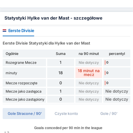
Statystyki Hylke van der Mast - szczegółowe
Eerste Divisie
Eerste Divisie Statystyki dla Hylke van der Mast
Ogólnie
Suma
na 90 minut
percentyl
1
Rozegrane Mecze
Nie dotyczy
0
18 minut na
18
minuty
0
mecz
0
Mecze rozpoczęte
Nie dotyczy
0
1
Nie dotyczy
Mecze jako zastępca
Nie dotyczy
0
Nie dotyczy
Mecze jako zastąpiony
Nie dotyczy
Gole Stracone / 90'
Czyste konto
Gole / 90'