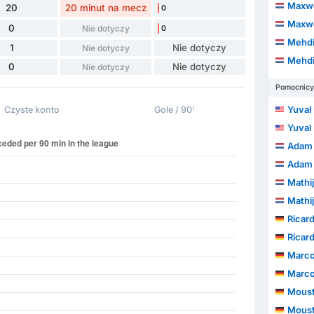
Maxwe
20
20 minut na mecz
0
Maxwe
0
Nie dotyczy
0
Mehdi
1
Nie dotyczy
Nie dotyczy
Mehdi
0
Nie dotyczy
Nie dotyczy
Pomocnicy
Yuval
Czyste konto
Gole / 90'
Yuval
Adam 
Adam 
Mathi
Mathi
Ricard
Ricard
Marco
Marco
Moustaf
Moustaf