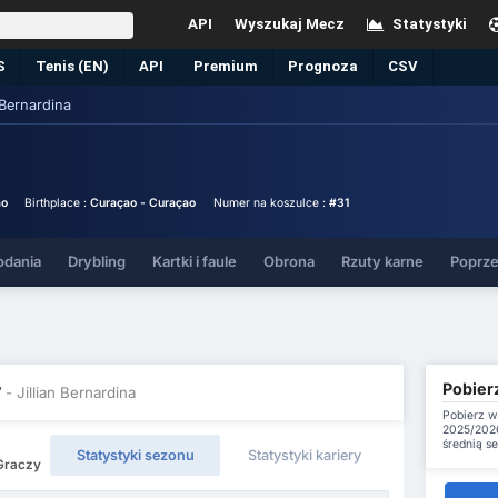
API
Wyszukaj Mecz
Statystyki
S
Tenis (EN)
API
Premium
Prognoza
CSV
n Bernardina
ao
Birthplace :
Curaçao - Curaçao
Numer na koszulce :
#31
odania
Drybling
Kartki i faule
Obrona
Rzuty karne
Poprze
Pobierz
y
- Jillian Bernardina
Pobierz w
2025/2026
średnią s
Statystyki sezonu
Statystyki kariery
 Graczy