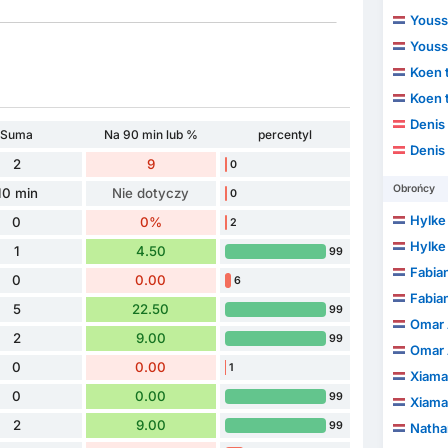
Yousse
Yousse
Koen 
Koen 
Denis
Suma
Na 90 min lub %
percentyl
Denis
2
9
0
Obrońcy
10 min
Nie dotyczy
0
Hylke
0
0%
2
Hylke
1
4.50
99
Fabia
0
0.00
6
Fabia
5
22.50
99
Omar 
2
9.00
99
Omar 
0
0.00
1
Xiama
0
0.00
99
Xiama
2
9.00
99
Natha