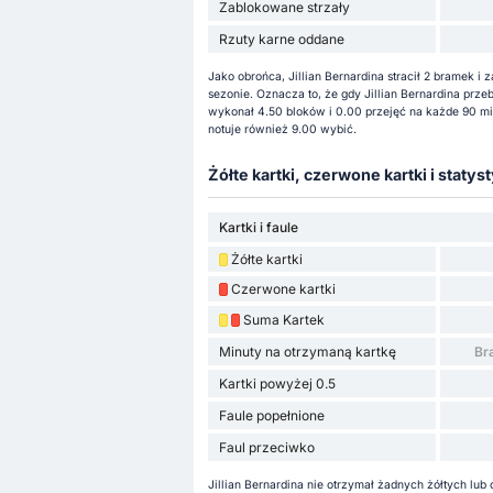
Zablokowane strzały
Rzuty karne oddane
Jako obrońca, Jillian Bernardina stracił 2 bramek 
sezonie. Oznacza to, że gdy Jillian Bernardina prze
wykonał 4.50 bloków i 0.00 przejęć na każde 90 mi
notuje również 9.00 wybić.
Żółte kartki, czerwone kartki i statyst
Kartki i faule
Żółte kartki
Czerwone kartki
Suma Kartek
Minuty na otrzymaną kartkę
Br
Kartki powyżej 0.5
Faule popełnione
Faul przeciwko
Jillian Bernardina nie otrzymał żadnych żółtych lub