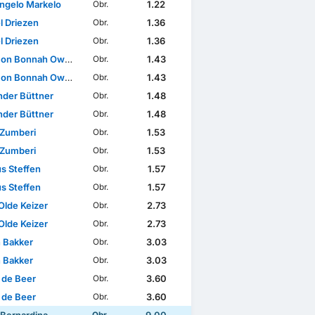
ngelo Markelo
1.22
Obr.
l Driezen
1.36
Obr.
l Driezen
1.36
Obr.
on Bonnah Owusu
1.43
Obr.
on Bonnah Owusu
1.43
Obr.
nder Büttner
1.48
Obr.
nder Büttner
1.48
Obr.
 Zumberi
1.53
Obr.
 Zumberi
1.53
Obr.
s Steffen
1.57
Obr.
s Steffen
1.57
Obr.
Olde Keizer
2.73
Obr.
Olde Keizer
2.73
Obr.
n Bakker
3.03
Obr.
n Bakker
3.03
Obr.
 de Beer
3.60
Obr.
 de Beer
3.60
Obr.