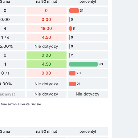
Suma
na 90 minut
percentyl
0
0
31
0.00
0.00
0
4
18.00
8
1
4.50
0
/ 4
5.00%
Nie dotyczy
0
0
0.00
2
1
4.50
90
0
0.00
20
/ 1
0.00%
Nie dotyczy
21
Nie dotyczy
Nie dotyczy
ak asyst
 tym sezonie Eerste Divisie.
Suma
na 90 minut
percentyl