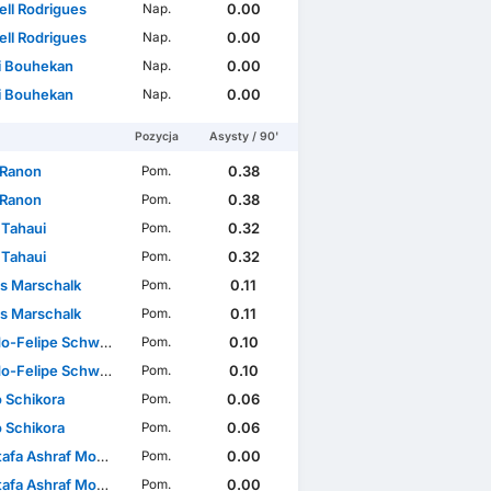
ll Rodrigues
0.00
Nap.
ll Rodrigues
0.00
Nap.
 Bouhekan
0.00
Nap.
 Bouhekan
0.00
Nap.
Pozycja
Asysty / 90'
 Ranon
0.38
Pom.
 Ranon
0.38
Pom.
Tahaui
0.32
Pom.
Tahaui
0.32
Pom.
js Marschalk
0.11
Pom.
js Marschalk
0.11
Pom.
o-Felipe Schwarz
0.10
Pom.
o-Felipe Schwarz
0.10
Pom.
 Schikora
0.06
Pom.
 Schikora
0.06
Pom.
a Ashraf Moustafa
0.00
Pom.
a Ashraf Moustafa
0.00
Pom.