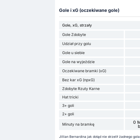
Gole i xG (oczekiwane gole)
Gole, xG, strzały
Gole Zdobyte
Udział przy golu
Gole u siebie
Gole na wyjeździe
Oczekiwane bramki (xG)
Bez kar xG (npxG)
Zdobyte Rzuty Karne
Hat tricki
3+ goli
2+ goli
0 M
Minuty na bramkę
Jillian Bernardina jak dotąd nie strzelił żadnego go