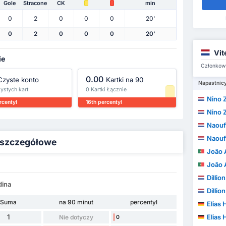
Gole
Stracone
CK
min
0
2
0
0
0
20'
0
2
0
0
0
20'
Vit
ie
Członkowi
0.00
Czyste konto
Kartki na 90
Napastnic
zystych kart
0 Kartki Łącznie
Nino 
rcentyl
16th percentyl
Nino 
Naouf
Naouf
 - szczegółowe
Joâo A
Joâo A
Dilli
dina
Dilli
Suma
na 90 minut
percentyl
Elias 
1
Elias 
Nie dotyczy
0