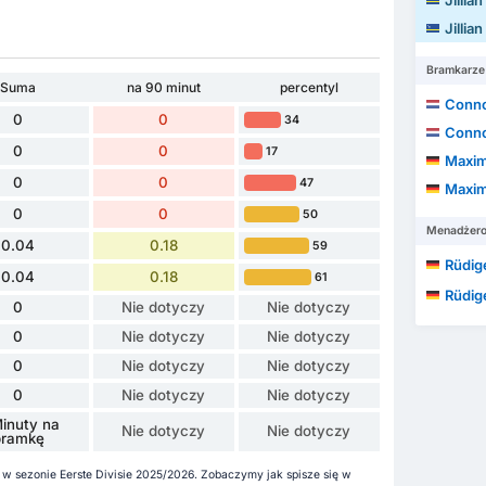
Jillia
Jillia
Bramkarze
Suma
na 90 minut
percentyl
Conno
0
0
34
Conno
0
0
17
Maximi
0
0
47
Maximi
0
0
50
Menadżer
0.04
0.18
59
Rüdig
0.04
0.18
61
Rüdig
0
Nie dotyczy
Nie dotyczy
0
Nie dotyczy
Nie dotyczy
0
Nie dotyczy
Nie dotyczy
0
Nie dotyczy
Nie dotyczy
inuty na
Nie dotyczy
Nie dotyczy
bramkę
la w sezonie Eerste Divisie 2025/2026. Zobaczymy jak spisze się w