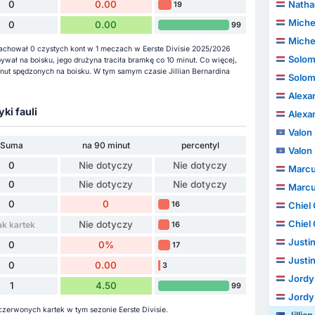
0
0.00
Natha
19
Miche
0
0.00
99
Miche
i zachował 0 czystych kont w 1 meczach w Eerste Divisie 2025/2026
Solom
bywał na boisku, jego drużyna traciła bramkę co 10 minut. Co więcej,
nut spędzonych na boisku. W tym samym czasie Jillian Bernardina
Solom
Alexa
yki fauli
Alexa
Valon
Suma
na 90 minut
percentyl
Valon
0
Nie dotyczy
Nie dotyczy
Marcu
0
Nie dotyczy
Nie dotyczy
Marcu
0
0
16
Chiel 
Chiel 
Nie dotyczy
ak kartek
16
Justi
0
0%
17
Justi
0
0.00
3
Jordy
1
4.50
99
Jordy
 czerwonych kartek w tym sezonie Eerste Divisie.