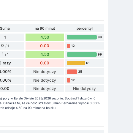
Suma
na 90 minut
percentyl
1
4.50
99
0
0.00
12
/ 1
1
4.50
99
/ 1
0 razy
0.00
61
0.00%
Nie dotyczy
35
0.00%
Nie dotyczy
12
0.00
Nie dotyczy
Nie dotyczy
ej pory w Eerste Divisie 2025/2026 sezonie. Spośród 1 strzałów, 0
one. Oznacza to, że celność strzałów Jillian Bernardina wynosi 0.00%.
h oddaje 4.50 na 90 minut na boisku.