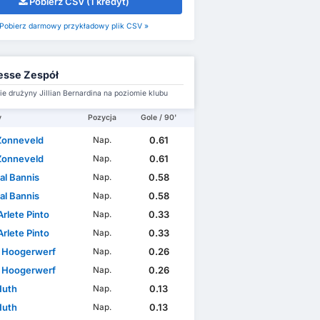
Pobierz CSV (1 kredyt)
Pobierz darmowy przykładowy plik CSV »
esse Zespół
e drużyny Jillian Bernardina na poziomie klubu
y
Pozycja
Gole / 90'
Zonneveld
0.61
Nap.
Zonneveld
0.61
Nap.
al Bannis
0.58
Nap.
al Bannis
0.58
Nap.
rlete Pinto
0.33
Nap.
rlete Pinto
0.33
Nap.
on Hoogerwerf
0.26
Nap.
on Hoogerwerf
0.26
Nap.
Huth
0.13
Nap.
Huth
0.13
Nap.