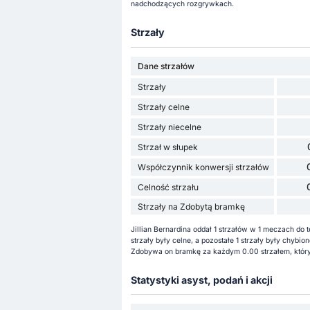
nadchodzących rozgrywkach.
Strzały
Dane strzałów
Strzały
Strzały celne
Strzały niecelne
Strzał w słupek
Współczynnik konwersji strzałów
Celność strzału
Strzały na Zdobytą bramkę
Jillian Bernardina oddał 1 strzałów w 1 meczach do t
strzały były celne, a pozostałe 1 strzały były chybi
Zdobywa on bramkę za każdym 0.00 strzałem, któryc
Statystyki asyst, podań i akcji