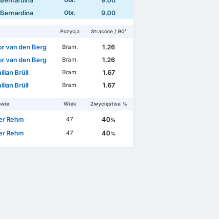
n Bernardina
9.00
Obr.
n Bernardina
9.00
Obr.
Pozycja
Stracone / 90'
r van den Berg
1.26
Bram.
r van den Berg
1.26
Bram.
lian Brüll
1.67
Bram.
lian Brüll
1.67
Bram.
owie
Wiek
Zwycięstwa %
er Rehm
40
47
%
er Rehm
40
47
%