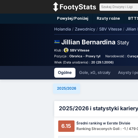
Powyżej/Poniżej
Rzuty rożne
BTT
Holandia
/
Zawodnicy
/
SBV Vitesse
/
Jillia
Jillian Bernardina
Staty
Klub :
SBV Vitesse
Pozycja :
Obrońca - Prawy tył
Narodowość :
Curaç
Wiek (Data urodzenia) :
20 (29.1.2006)
Ogólne
Gole, xG, strzały
Asysty i p
2025/2026
2025/2026 i statystyki karier
Średni ranking w Eerste Divisie
6.15
Ranking Straconych Goli : -1 / 479