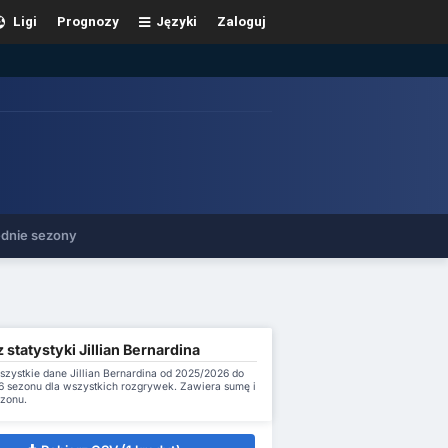
Ligi
Prognozy
Języki
Zaloguj
dnie sezony
 statystyki Jillian Bernardina
szystkie dane Jillian Bernardina od 2025/2026 do
 sezonu dla wszystkich rozgrywek. Zawiera sumę i
ezonu.