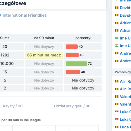
zczegółowe
David-
International Friendlies
David-
Adria
Adria
Suma
na 90 minut
percentyl
Ime U
Ime U
20
Nie dotyczy
40
Andre
1292
65 minut na mecz
43
Andre
110,000
Nie dotyczy
72
15
Nie dotyczy
48
Pomocnicy
5
Nie dotyczy
Nie dotyczy
Alin 
2
Nie dotyczy
Nie dotyczy
Alin 
Valent
Valent
Asysty / 90'
Udział przy golu / 90'
Luka 
Luka 
Luca 