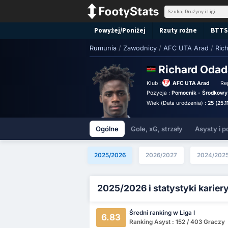
Powyżej/Poniżej
Rzuty rożne
BTTS
Rumunia
/
Zawodnicy
/
AFC UTA Arad
/
Ric
Richard Oda
Klub :
AFC UTA Arad
Re
Pozycja :
Pomocnik - Środkowy
Wiek (Data urodzenia) :
25 (25.
Ogólne
Gole, xG, strzały
Asysty i p
2025/2026
2026/2027
2024/202
2025/2026 i statystyki karier
Średni ranking w Liga I
6.83
Ranking Asyst : 152 / 403 Graczy