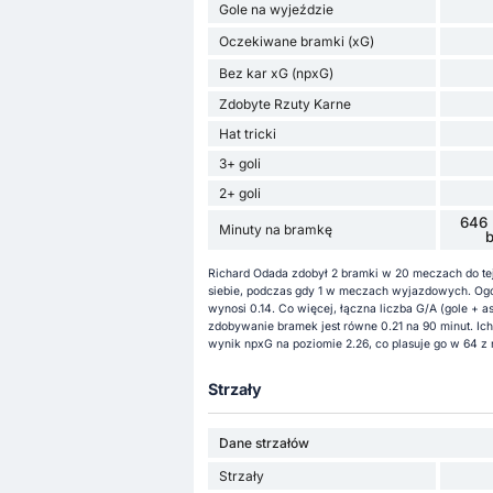
Gole na wyjeździe
Oczekiwane bramki (xG)
Bez kar xG (npxG)
Zdobyte Rzuty Karne
Hat tricki
3+ goli
2+ goli
646 
Minuty na bramkę
Richard Odada zdobył 2 bramki w 20 meczach do tej 
siebie, podczas gdy 1 w meczach wyjazdowych. Ogól
wynosi 0.14. Co więcej, łączna liczba G/A (gole + 
zdobywanie bramek jest równe 0.21 na 90 minut. Ich
wynik npxG na poziomie 2.26, co plasuje go w 64 z n
Strzały
Dane strzałów
Strzały