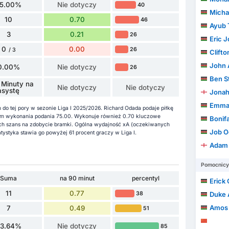
5.00%
Nie dotyczy
40
Micha
10
0.70
46
Ayub 
3
0.21
26
Eric 
0
0.00
26
/ 3
Clift
John 
0.00%
Nie dotyczy
26
Ben S
 Minuty na
Nie dotyczy
Nie dotyczy
asystę
Jonah A
Emma
do tej pory w sezonie Liga I 2025/2026. Richard Odada podaje piłkę
em wykonania podania 75.00. Wykonuje również 0.70 kluczowe
Bonif
h szans na zdobycie bramki. Ogólna wydajność xA (oczekiwanych
Job O
atystyka stawia go powyżej 61 procent graczy w Liga I.
Adam 
Pomocnicy
Suma
na 90 minut
percentyl
Erick Ou
11
0.77
Duke 
38
Amos 
7
0.49
51
63.64%
Nie dotyczy
85