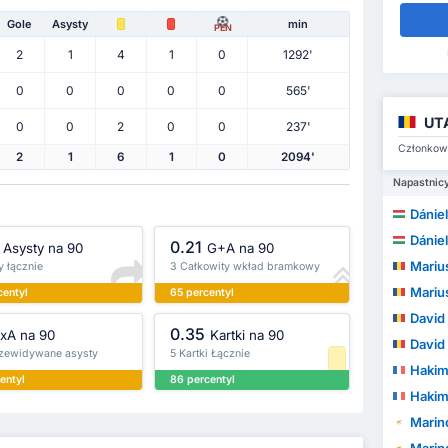
Gole
Asysty
min
PEN
2
1
4
1
0
1292'
0
0
0
0
0
565'
UTA
0
0
2
0
0
237'
Członkowi
2
1
6
1
0
2094'
Napastnic
Dániel
Dániel
0.21
Asysty na 90
G+A na 90
Mariu
y łącznie
3 Całkowity wkład bramkowy
Mariu
centyl
65 percentyl
David
0.35
xA na 90
Kartki na 90
David
rzewidywane asysty
5 Kartki Łącznie
Hakim
entyl
86 percentyl
Hakim
Marin
Marin