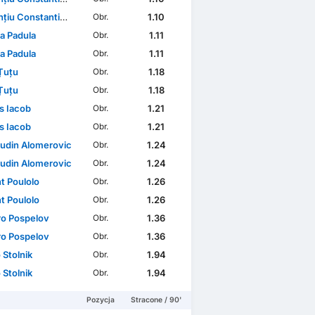
 Constantin Vlăsceanu
1.10
Obr.
a Padula
1.11
Obr.
a Padula
1.11
Obr.
Țuțu
1.18
Obr.
Țuțu
1.18
Obr.
s Iacob
1.21
Obr.
s Iacob
1.21
Obr.
udin Alomeroviс
1.24
Obr.
udin Alomeroviс
1.24
Obr.
t Poulolo
1.26
Obr.
t Poulolo
1.26
Obr.
o Pospelov
1.36
Obr.
o Pospelov
1.36
Obr.
 Stolnik
1.94
Obr.
 Stolnik
1.94
Obr.
Pozycja
Stracone / 90'