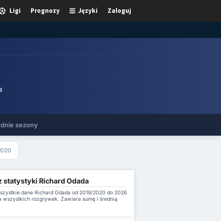
Ligi
Prognozy
Języki
Zaloguj
6
dnie sezony
2020
z statystyki Richard Odada
szystkie dane Richard Odada od 2019/2020 do 2026
a wszystkich rozgrywek. Zawiera sumę i średnią