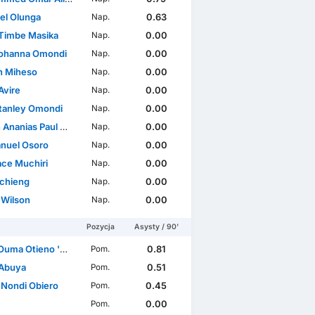
el Olunga
0.63
Nap.
Timbe Masika
0.00
Nap.
Johanna Omondi
0.00
Nap.
on Miheso
0.00
Nap.
Avire
0.00
Nap.
tanley Omondi
0.00
Nap.
nanias Paul Ayunga
0.00
Nap.
nuel Osoro
0.00
Nap.
ace Muchiri
0.00
Nap.
chieng
0.00
Nap.
Wilson
0.00
Nap.
Pozycja
Asysty / 90'
ma Otieno 'Marcelo'
0.81
Pom.
Abuya
0.51
Pom.
Nondi Obiero
0.45
Pom.
0.00
Pom.