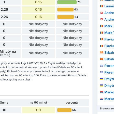
1
0.15
75
Laurențiu
2.26
0.16
63
Andre
2.26
0.16
64
Andre
0
Nie dotyczy
Nie dotyczy
Mark 
0
Nie dotyczy
Nie dotyczy
Mark 
0
Nie dotyczy
Nie dotyczy
Flaviu
0
Nie dotyczy
Nie dotyczy
Flaviu
Minuty na
Sabah
Nie dotyczy
Nie dotyczy
bramkę
Sabah
pory w sezonie Liga I 2025/2026. 1 z 2 goli zostało zdobytych u
Floren
nie liczba bramek strzelonych przez Richard Odada na 90 minut
asysty) Richard Odada w tym sezonie to 3. Ich zaangażowanie w
Floren
 xG bez kar na 90 minut to 0.16. Daje to zawodnikowi Richard Odada
Dmytr
ajlepszych graczy Liga I.
Dmytr
Marko
Marko
Suma
na 90 minut
percentyl
Bramkarze
16
1.11
55