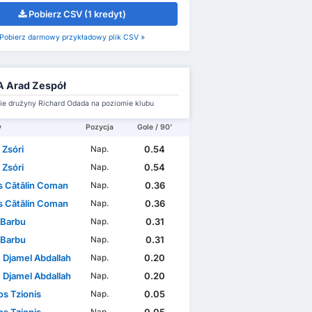
Pobierz CSV (1 kredyt)
Pobierz darmowy przykładowy plik CSV »
 Arad Zespół
e drużyny Richard Odada na poziomie klubu
y
Pozycja
Gole / 90'
 Zsóri
0.54
Nap.
 Zsóri
0.54
Nap.
s Cătălin Coman
0.36
Nap.
s Cătălin Coman
0.36
Nap.
 Barbu
0.31
Nap.
 Barbu
0.31
Nap.
 Djamel Abdallah
0.20
Nap.
 Djamel Abdallah
0.20
Nap.
os Tzionis
0.05
Nap.
os Tzionis
0.05
Nap.