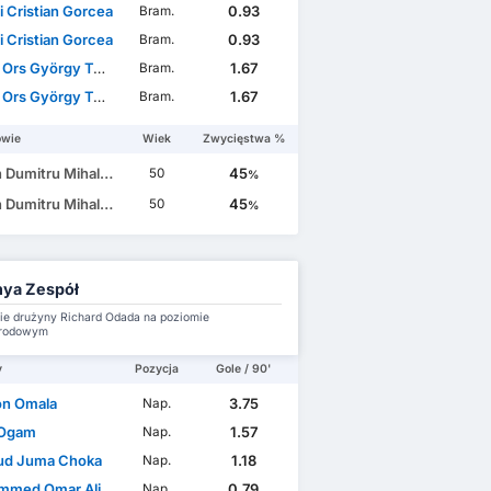
i Cristian Gorcea
0.93
Bram.
i Cristian Gorcea
0.93
Bram.
rs György Tordai
1.67
Bram.
rs György Tordai
1.67
Bram.
owie
Wiek
Zwycięstwa %
 Dumitru Mihalcea
45
50
%
 Dumitru Mihalcea
45
50
%
ya Zespół
e drużyny Richard Odada na poziomie
rodowym
y
Pozycja
Gole / 90'
n Omala
3.75
Nap.
 Ogam
1.57
Nap.
ud Juma Choka
1.18
Nap.
d Omar Ali Bajaber
0.79
Nap.