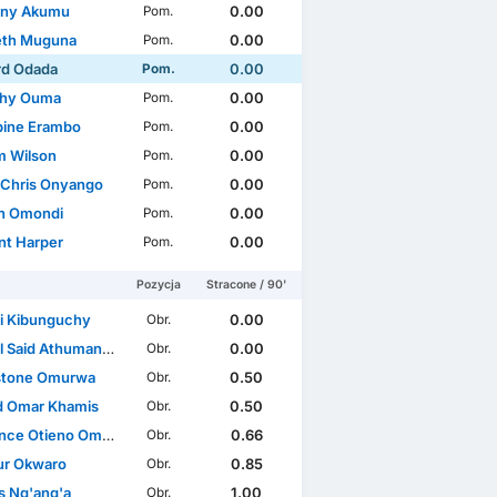
ony Akumu
0.00
Pom.
eth Muguna
0.00
Pom.
rd Odada
0.00
Pom.
thy Ouma
0.00
Pom.
pine Erambo
0.00
Pom.
m Wilson
0.00
Pom.
 Chris Onyango
0.00
Pom.
n Omondi
0.00
Pom.
nt Harper
0.00
Pom.
Pozycja
Stracone / 90'
ai Kibunguchy
0.00
Obr.
aid Athuman González
0.00
Obr.
stone Omurwa
0.50
Obr.
 Omar Khamis
0.50
Obr.
ce Otieno Omija
0.66
Obr.
r Okwaro
0.85
Obr.
s Ng'ang'a
1.00
Obr.