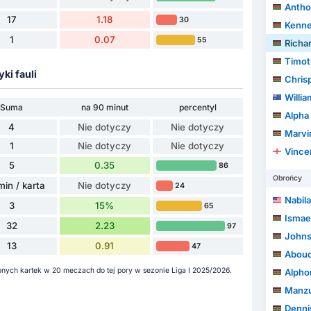
Anth
17
1.18
30
Kenn
1
0.07
55
Richa
Timo
yki fauli
Chris
Willia
Suma
na 90 minut
percentyl
Alpha
4
Nie dotyczy
Nie dotyczy
Marvi
1
Nie dotyczy
Nie dotyczy
Vince
5
0.35
86
Obrońcy
min / karta
Nie dotyczy
24
Nabil
3
15%
65
Ismael S
32
2.23
97
John
13
0.91
47
Aboud
onych kartek w 20 meczach do tej pory w sezonie Liga I 2025/2026.
Alphon
Manzu
Denni