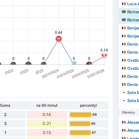
Luca 
Richa
Richa
Benja
Benja
Denis 
Denis 
Ovidiu
Ovidiu
Denis
Denis
Sota 
Sota 
Suma
na 90 minut
percentyl
Obrońcy
2
0.14
69
Alexand
3
0.21
65
Alexand
1
0.13
67
Laurențiu