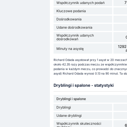
7
Współczynnik udanych podań
Kluczowe podania
Dośrodkowania
Udane dośrodkowania
Współczynnik udanych
dośrodkowań
1292
Minuty na asystę
Richard Odada asystował przy 1 asyst w 20 meczach 
około 42.35 razy podczas meczu ze współczynniki
podania w każdym meczu, co prowadzi do znacznyc
asyst) Richard Odada wynosi 0.13 na 90 minut. Ta st
Dryblingi i spalone - statystyki
Dryblingi i spalone
Dryblingi
Udane dryblingi
Współczynnik skuteczności