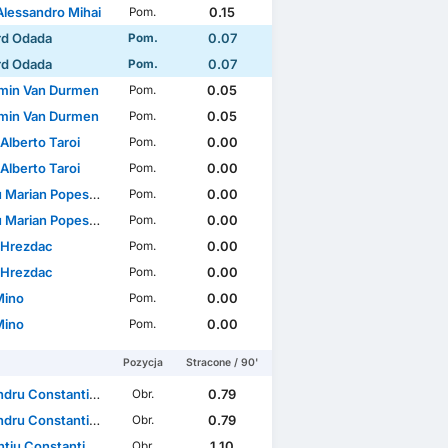
Alessandro Mihai
0.15
Pom.
rd Odada
0.07
Pom.
rd Odada
0.07
Pom.
min Van Durmen
0.05
Pom.
min Van Durmen
0.05
Pom.
Alberto Taroi
0.00
Pom.
Alberto Taroi
0.00
Pom.
 Marian Popescu
0.00
Pom.
 Marian Popescu
0.00
Pom.
 Hrezdac
0.00
Pom.
 Hrezdac
0.00
Pom.
Mino
0.00
Pom.
Mino
0.00
Pom.
Pozycja
Stracone / 90'
ru Constantin Benga
0.79
Obr.
ru Constantin Benga
0.79
Obr.
 Constantin Vlăsceanu
1.10
Obr.