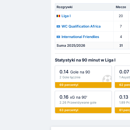
Rozgrywki
Mecze
20
Liga I
7
WC Qualification Africa
4
International Friendlies
Suma 2025/2026
31
Statystyki na 90 minut w Liga I
0.14
0.07
Gole na 90
2 Gole łącznie
1 Asyst
69 percentyl
62 per
0.16
0.13
xG na 90'
2.26 Przewidywane gole
1.89 P
63 percentyl
61 perc