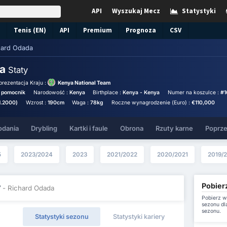
API
Wyszukaj Mecz
Statystyki
Tenis (EN)
API
Premium
Prognoza
CSV
hard Odada
da
Staty
prezentacja Kraju :
Kenya National Team
 pomocnik
Narodowość :
Kenya
Birthplace :
Kenya - Kenya
Numer na koszulce :
#1
11.2000)
Wzrost :
190cm
Waga :
78kg
Roczne wynagrodzenie (Euro) :
€110,000
odania
Drybling
Kartki i faule
Obrona
Rzuty karne
Poprze
5
2023/2024
2023
2021/2022
2020/2021
2019/
Pobier
y
- Richard Odada
Pobierz w
sezonu dl
sezonu.
Statystyki sezonu
Statystyki kariery