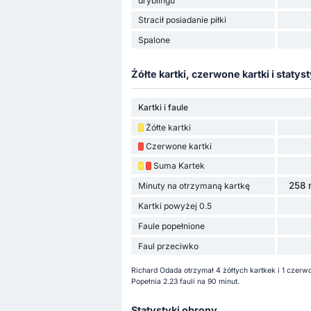
dryblingu
Stracił posiadanie piłki
Spalone
Żółte kartki, czerwone kartki i statyst
Kartki i faule
Żółte kartki
Czerwone kartki
Suma Kartek
258 
Minuty na otrzymaną kartkę
Kartki powyżej 0.5
Faule popełnione
Faul przeciwko
Richard Odada otrzymał 4 żółtych kartkek i 1 czerw
Popełnia 2.23 fauli na 90 minut.
Statystyki obrony