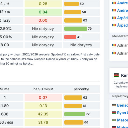
Andre
4
0.28
50
/ 16
Andre
12
0.84
58
/ 16
Árpád O
0 razy
0.00
62
Árpád O
12.50%
Nie dotyczy
79
Menadżer
5.00%
Nie dotyczy
41
8.00
Nie dotyczy
Nie dotyczy
Adrian
Adrian
 pory w Liga I 2025/2026 sezonie. Spośród 16 strzałów, 4 strzały były
za to, że celność strzałów Richard Odada wynosi 25.00%. Zdobywa on
 na 90 minut na boisku.
Ken
Członkowi
międzyna
Suma
na 90 minut
percentyl
Napastnic
1
0.07
62
Benso
1.89
0.13
61
Ryan
608
42.35
72
Maso
56
31.76
66
/ 608
Mohamme