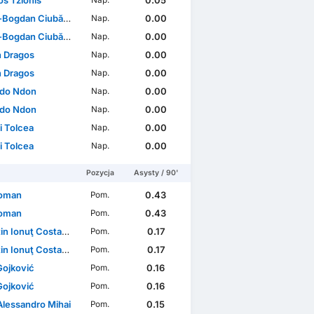
Bogdan Ciubăncan
0.00
Nap.
Bogdan Ciubăncan
0.00
Nap.
n Dragos
0.00
Nap.
n Dragos
0.00
Nap.
do Ndon
0.00
Nap.
do Ndon
0.00
Nap.
i Tolcea
0.00
Nap.
i Tolcea
0.00
Nap.
Pozycja
Asysty / 90'
Roman
0.43
Pom.
Roman
0.43
Pom.
in Ionuţ Costache
0.17
Pom.
in Ionuţ Costache
0.17
Pom.
Gojković
0.16
Pom.
Gojković
0.16
Pom.
Alessandro Mihai
0.15
Pom.