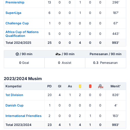
Premiership
13
0
0
1
0
0
296'
SuperLiga
6
0
0
1
0
0
187'
Challenge Cup
1
0
0
0
0
0
67'
Africa Cup of Nations
5
0
0
2
0
0
443'
Qualification
Total 2024/2025
25
0
0
4
0
0
993'
/ 90 min
/ 90 min
Pemesanan / 90 min
0
Goal
0
Assist
0.3
Pemesanan
2023/2024 Musim
Kompetisi
PD
Gl
As
Menit'
PEN
1st Division
20
4
1
2
0
0
826'
Danish Cup
1
0
0
0
0
0
4'
International Friendlies
2
0
0
2
1
0
163'
Total 2023/2024
23
4
1
4
1
0
993'