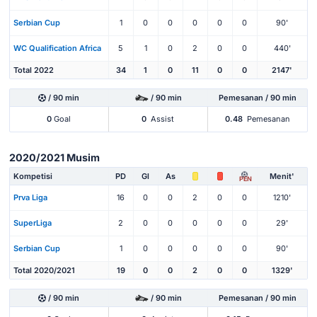
Serbian Cup
1
0
0
0
0
0
90'
WC Qualification Africa
5
1
0
2
0
0
440'
Total 2022
34
1
0
11
0
0
2147'
/ 90 min
/ 90 min
Pemesanan / 90 min
0
Goal
0
Assist
0.48
Pemesanan
2020/2021 Musim
Kompetisi
PD
Gl
As
Menit'
PEN
Prva Liga
16
0
0
2
0
0
1210'
SuperLiga
2
0
0
0
0
0
29'
Serbian Cup
1
0
0
0
0
0
90'
Total 2020/2021
19
0
0
2
0
0
1329'
/ 90 min
/ 90 min
Pemesanan / 90 min