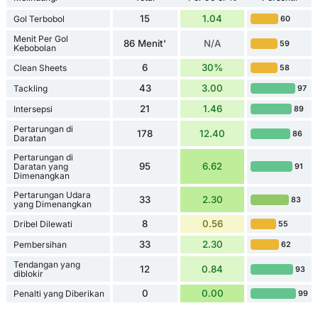
15
1.04
Gol Terbobol
60
Menit Per Gol
86 Menit'
N/A
59
Kebobolan
6
30%
Clean Sheets
58
43
3.00
Tackling
97
21
1.46
Intersepsi
89
Pertarungan di
178
12.40
86
Daratan
Pertarungan di
95
6.62
Daratan yang
91
Dimenangkan
Pertarungan Udara
33
2.30
83
yang Dimenangkan
8
0.56
Dribel Dilewati
55
33
2.30
Pembersihan
62
Tendangan yang
12
0.84
93
diblokir
0
0.00
Penalti yang Diberikan
99