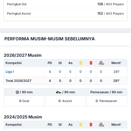
126
Peringkat Gol
/ 403 Players
152
Peringkat Assist
/ 403 Players
PERFORMA MUSIM-MUSIM SEBELUMNYA
2026/2027 Musim
Kompetisi
PD
Gl
As
Menit'
PEN
Liga I
4
0
0
0
0
0
281'
Total 2026/2027
4
0
0
0
0
0
281'
/ 90 min
/ 90 min
Pemesanan / 90 min
0
Goal
0
Assist
0
Pemesanan
2024/2025 Musim
Kompetisi
PD
Gl
As
Menit'
PEN