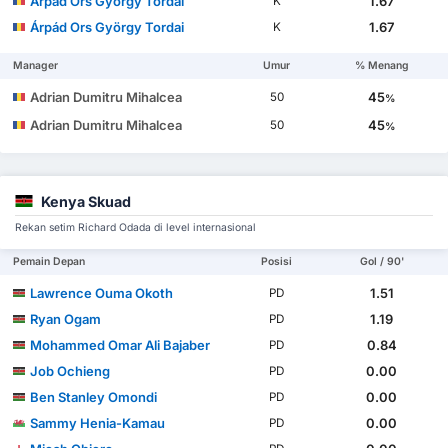
Árpád Ors György Tordai
1.67
K
Árpád Ors György Tordai
1.67
K
Manager
Umur
% Menang
Adrian Dumitru Mihalcea
45
50
%
Adrian Dumitru Mihalcea
45
50
%
Kenya Skuad
Rekan setim Richard Odada di level internasional
Pemain Depan
Posisi
Gol / 90'
Lawrence Ouma Okoth
1.51
PD
Ryan Ogam
1.19
PD
Mohammed Omar Ali Bajaber
0.84
PD
Job Ochieng
0.00
PD
Ben Stanley Omondi
0.00
PD
Sammy Henia-Kamau
0.00
PD