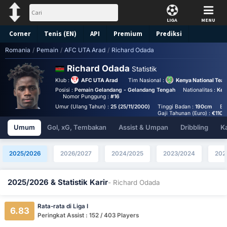
LIGA
MENU
Corner
Tenis (EN)
API
Premium
Prediksi
Romania
/
Pemain
/
AFC UTA Arad
/
Richard Odada
Richard Odada
Statistik
Klub :
AFC UTA Arad
Tim Nasional :
Kenya National Tea
Posisi :
Pemain Gelandang - Gelandang Tengah
Nationalitas :
Ken
Nomor Punggung :
#16
Umur (Ulang Tahun) :
25 (25/11/2000)
Tinggi Badan :
190cm
Be
Gaji Tahunan (Euro) :
€110,
Umum
Gol, xG, Tembakan
Assist & Umpan
Dribbling
K
2025/2026
2026/2027
2024/2025
2023/2024
202
2025/2026 & Statistik Karir
- Richard Odada
Rata-rata di Liga I
6.83
Peringkat Assist : 152 / 403 Players