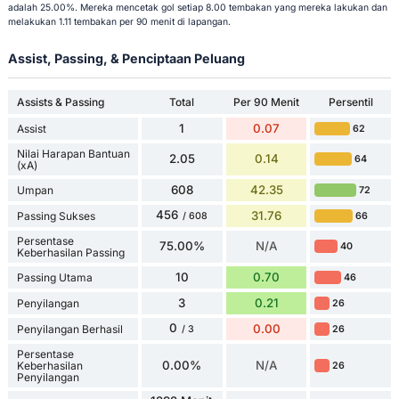
adalah 25.00%. Mereka mencetak gol setiap 8.00 tembakan yang mereka lakukan dan
melakukan 1.11 tembakan per 90 menit di lapangan.
Assist, Passing, & Penciptaan Peluang
Assists & Passing
Total
Per 90 Menit
Persentil
1
0.07
Assist
62
Nilai Harapan Bantuan
2.05
0.14
64
(xA)
608
42.35
Umpan
72
456
31.76
Passing Sukses
66
/ 608
Persentase
75.00%
N/A
40
Keberhasilan Passing
10
0.70
Passing Utama
46
3
0.21
Penyilangan
26
0
0.00
Penyilangan Berhasil
26
/ 3
Persentase
0.00%
N/A
Keberhasilan
26
Penyilangan