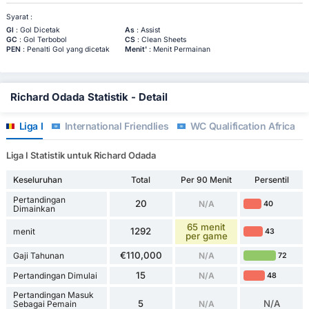
Syarat :
Gl
: Gol Dicetak
As
: Assist
GC
: Gol Terbobol
CS
: Clean Sheets
PEN
: Penalti Gol yang dicetak
Menit'
: Menit Permainan
Richard Odada Statistik - Detail
Liga I
International Friendlies
WC Qualification Africa
Liga I Statistik untuk Richard Odada
Keseluruhan
Total
Per 90 Menit
Persentil
Pertandingan
20
N/A
40
Dimainkan
65 menit
1292
menit
43
per game
€110,000
Gaji Tahunan
N/A
72
15
Pertandingan Dimulai
N/A
48
Pertandingan Masuk
5
N/A
Sebagai Pemain
N/A