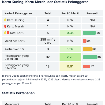
Kartu Kuning, Kartu Merah, dan Statistik Pelanggaran
Kartu & Pelanggaran
Total
Per 90 Menit
Persentil
4
N/A
N/A
Kartu Kuning
1
N/A
N/A
Kartu Merah
5
0.35
Total Kartu
86
258 min' /
N/A
Menit per Kartu
24
card
3
15%
Kartu Over 0.5
65
Pelanggaran yang
32
2.23
97
Dilakukan
Pelanggaran yang
13
0.91
47
Diterima
Richard Odada telah menerima 4 kartu kuning dan 1 kartu merah dalam 20
pertandingan sejauh ini di musim 2025/2026 Liga I. Mereka melakukan rata-rata 2.23
pelanggaran per 90 menit.
Statistik Pertahanan
Melindungi
Total
Per 90 or %
Persentil