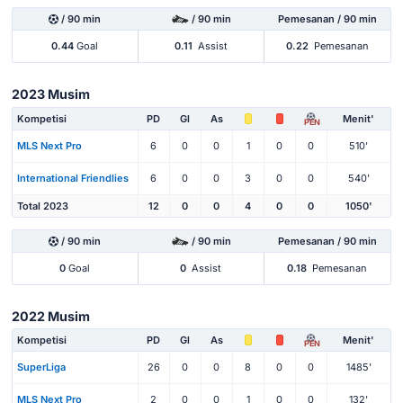
/ 90 min
/ 90 min
Pemesanan / 90 min
0.44
Goal
0.11
Assist
0.22
Pemesanan
2023 Musim
Kompetisi
PD
Gl
As
Menit'
PEN
MLS Next Pro
6
0
0
1
0
0
510'
International Friendlies
6
0
0
3
0
0
540'
Total 2023
12
0
0
4
0
0
1050'
/ 90 min
/ 90 min
Pemesanan / 90 min
0
Goal
0
Assist
0.18
Pemesanan
2022 Musim
Kompetisi
PD
Gl
As
Menit'
PEN
SuperLiga
26
0
0
8
0
0
1485'
MLS Next Pro
2
0
0
1
0
0
132'