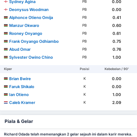
Sydney Agina
0.00
PB
Deonysus Woodman
0.00
PB
Alphonce Otieno Omija
0.41
PB
Manzur Okwaro
0.60
PB
Rooney Onyango
0.61
PB
Frank Onyango Odhiambo
0.75
PB
Abud Omar
0.76
PB
Sylvester Owino Chino
1.00
PB
Kiper
Posisi
Kebobolan / 90'
Brian Bwire
0.00
K
Faruk Shikalo
0.00
K
Ian Otieno
1.00
K
Caleb Kramer
2.09
K
Piala & Gelar
Richard Odada telah memenangkan 2 gelar sejauh ini dalam karir mereka.