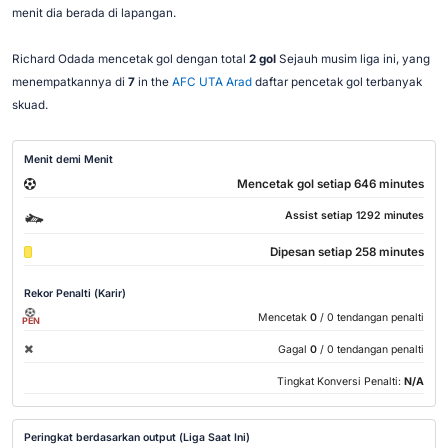
menit dia berada di lapangan.
Richard Odada mencetak gol dengan total
2 gol
Sejauh musim liga ini, yang
menempatkannya di
7
in the
AFC UTA Arad
daftar pencetak gol terbanyak
skuad.
Menit demi Menit
Mencetak gol setiap 646 minutes
Assist setiap 1292 minutes
Dipesan setiap 258 minutes
Rekor Penalti (Karir)
Mencetak
0
/ 0 tendangan penalti
PEN
Gagal
0
/ 0 tendangan penalti
Tingkat Konversi Penalti:
N/A
Peringkat berdasarkan output (Liga Saat Ini)