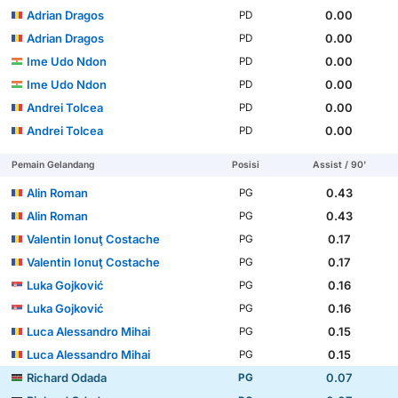
Adrian Dragos
0.00
PD
Adrian Dragos
0.00
PD
Ime Udo Ndon
0.00
PD
Ime Udo Ndon
0.00
PD
Andrei Tolcea
0.00
PD
Andrei Tolcea
0.00
PD
Pemain Gelandang
Posisi
Assist / 90'
Alin Roman
0.43
PG
Alin Roman
0.43
PG
Valentin Ionuţ Costache
0.17
PG
Valentin Ionuţ Costache
0.17
PG
Luka Gojković
0.16
PG
Luka Gojković
0.16
PG
Luca Alessandro Mihai
0.15
PG
Luca Alessandro Mihai
0.15
PG
Richard Odada
0.07
PG