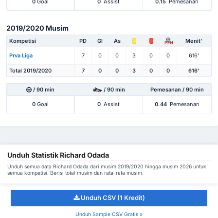
0
Goal
0
Assist
0.15
Pemesanan
2019/2020 Musim
Kompetisi
PD
Gl
As
Menit'
PEN
Prva Liga
7
0
0
3
0
0
616'
Total 2019/2020
7
0
0
3
0
0
616'
/ 90 min
/ 90 min
Pemesanan / 90 min
0
Goal
0
Assist
0.44
Pemesanan
Unduh Statistik Richard Odada
Unduh semua data Richard Odada dari musim 2019/2020 hingga musim 2026 untuk
semua kompetisi. Berisi total musim dan rata-rata musim.
Unduh CSV (1 Kredit)
Unduh Sample CSV Gratis »