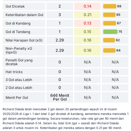
2
0.14
Gol Dicetak
69
3
0.21
Keterlibatan dalam Gol
65
1
0.13
Gol di Kandang
67
1
0.15
Gol di Tandang
75
2.29
0.16
Nilai Harapan Gol (xG)
62
Non-Penalty xG
2.29
0.16
64
(npxG)
Penalti Gol yang
0
N/A
N/A
dicetak
0
N/A
N/A
Hat-tricks
0
N/A
N/A
3 Gol atau Lebih
0
N/A
N/A
2 Gol atau Lebih
646 Menit
N/A
N/A
Menit Per Gol
Per Gol
Richard Odada telah mencetak 2 gol dalam 20 pertandingan sejauh ini di musim
2025/2026 di Liga I. 1 dari total 2 gol dicetak di kandang, sementara mereka mencetak 1
gol dalam pertandingan tandang. Secara keseluruhan, rata-rata gol per 90 menit dari
Richard Odada adalah 0.14. Selain itu, total G/A (gol + assist) dari Richard Odada
adalah 3 untuk musim ini. Keterlibatan gol mereka setara dengan 0.21 per 90 menit.