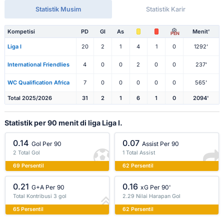
Statistik Musim
Statistik Karir
Kompetisi
PD
Gl
As
Menit'
PEN
Liga I
20
2
1
4
1
0
1292'
International Friendlies
4
0
0
2
0
0
237'
WC Qualification Africa
7
0
0
0
0
0
565'
Total 2025/2026
31
2
1
6
1
0
2094'
Statistik per 90 menit di liga Liga I.
0.14
0.07
Gol Per 90
Assist Per 90
2 Total Gol
1 Total Assist
69 Persentil
62 Persentil
0.21
0.16
G+A Per 90
xG Per 90'
Total Kontribusi 3 gol
2.29 Nilai Harapan Gol
65 Persentil
62 Persentil