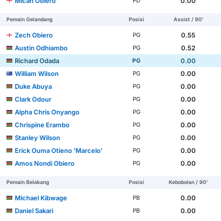
Micah Obiero
0.00
PD
Pemain Gelandang
Posisi
Assist / 90'
Zech Obiero
0.55
PG
Austin Odhiambo
0.52
PG
Richard Odada
0.00
PG
William Wilson
0.00
PG
Duke Abuya
0.00
PG
Clark Odour
0.00
PG
Alpha Chris Onyango
0.00
PG
Chrispine Erambo
0.00
PG
Stanley Wilson
0.00
PG
Erick Ouma Otieno 'Marcelo'
0.00
PG
Amos Nondi Obiero
0.00
PG
Pemain Belakang
Posisi
Kebobolan / 90'
Michael Kibwage
0.00
PB
Daniel Sakari
0.00
PB