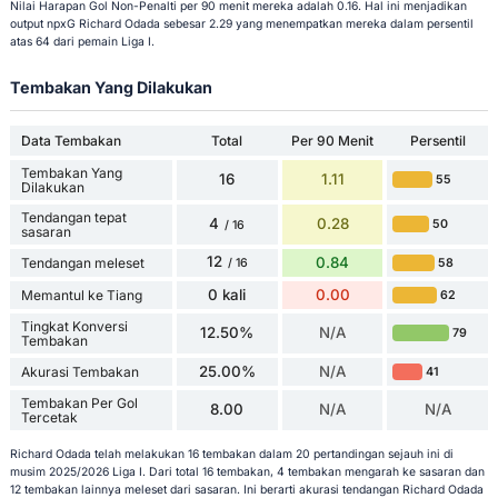
Nilai Harapan Gol Non-Penalti per 90 menit mereka adalah 0.16. Hal ini menjadikan
output npxG Richard Odada sebesar 2.29 yang menempatkan mereka dalam persentil
atas 64 dari pemain Liga I.
Tembakan Yang Dilakukan
Data Tembakan
Total
Per 90 Menit
Persentil
Tembakan Yang
16
1.11
55
Dilakukan
Tendangan tepat
4
0.28
50
/ 16
sasaran
12
0.84
Tendangan meleset
58
/ 16
0 kali
0.00
Memantul ke Tiang
62
Tingkat Konversi
12.50%
N/A
79
Tembakan
25.00%
N/A
Akurasi Tembakan
41
Tembakan Per Gol
8.00
N/A
N/A
Tercetak
Richard Odada telah melakukan 16 tembakan dalam 20 pertandingan sejauh ini di
musim 2025/2026 Liga I. Dari total 16 tembakan, 4 tembakan mengarah ke sasaran dan
12 tembakan lainnya meleset dari sasaran. Ini berarti akurasi tendangan Richard Odada