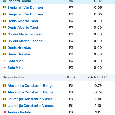
Richard Odada
0.07
PG
Benjamin Van Durmen
0.05
PG
Benjamin Van Durmen
0.05
PG
Denis Alberto Taroi
0.00
PG
Denis Alberto Taroi
0.00
PG
Ovidiu Marian Popescu
0.00
PG
Ovidiu Marian Popescu
0.00
PG
Denis Hrezdac
0.00
PG
Denis Hrezdac
0.00
PG
Sota Mino
0.00
PG
Sota Mino
0.00
PG
Pemain Belakang
Posisi
Kebobolan / 90'
Alexandru Constantin Benga
0.79
PB
Alexandru Constantin Benga
0.79
PB
Laurențiu Constantin Vlăsceanu
1.10
PB
Laurențiu Constantin Vlăsceanu
1.10
PB
Andrea Padula
1.11
PB