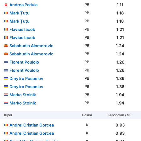
Andrea Padula
1.11
PB
Mark Țuțu
1.18
PB
Mark Țuțu
1.18
PB
Flavius Iacob
1.21
PB
Flavius Iacob
1.21
PB
Sabahudin Alomeroviс
1.24
PB
Sabahudin Alomeroviс
1.24
PB
Florent Poulolo
1.26
PB
Florent Poulolo
1.26
PB
Dmytro Pospelov
1.36
PB
Dmytro Pospelov
1.36
PB
Marko Stolnik
1.94
PB
Marko Stolnik
1.94
PB
Kiper
Posisi
Kebobolan / 90'
Andrei Cristian Gorcea
0.93
K
Andrei Cristian Gorcea
0.93
K