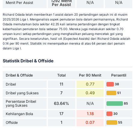
1292 Menit
N/A
N/A
Menit Per Assist
Per Assist
Richard Odada telah memberikan 1 assist dalam 20 pertandingan sejauh ini di musim
2025/2026 Liga I. Menganalisis aspek pemutaran bola dalam permainannya, Richard
Odada memutarkan bola sekitar 42.35 kali selama pertandingan dengan tingkat
keberhasilan pemutaran bola sebesar 75.00. Mereka juga melakukan sekitar 0.70
umpan kunci setiap pertandingan yang menghasilkan peluang mencetak gol yang
signifikan. Secara keseluruhan, hasil xA (Expected Assists) dari Richard Odada adalah
0.14 per 90 menit. Statistik ini menempatkan mereka di atas 64 persen dari pemain
dalam Liga I.
Statistik Dribel & Offside
Dribel & Offside
Total
Per 90 Menit
Persentil
11
0.77
Dribel
38
7
0.49
Dribel yang Sukses
51
Persentase Dribel
63.64%
N/A
85
yang Sukses
17
1.18
Kehilangan Bola
30
1
0.07
Offside
55