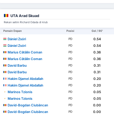
UTA Arad Skuad
Rekan setim Richard Odada di klub
Pemain Depan
Posisi
Gol / 90'
Dániel Zsóri
0.54
PD
Dániel Zsóri
0.54
PD
Marius Cătălin Coman
0.36
PD
Marius Cătălin Coman
0.36
PD
David Barbu
0.31
PD
David Barbu
0.31
PD
Hakim Djamel Abdallah
0.20
PD
Hakim Djamel Abdallah
0.20
PD
Marinos Tzionis
0.05
PD
Marinos Tzionis
0.05
PD
David-Bogdan Ciubăncan
0.00
PD
David-Bogdan Ciubăncan
0.00
PD