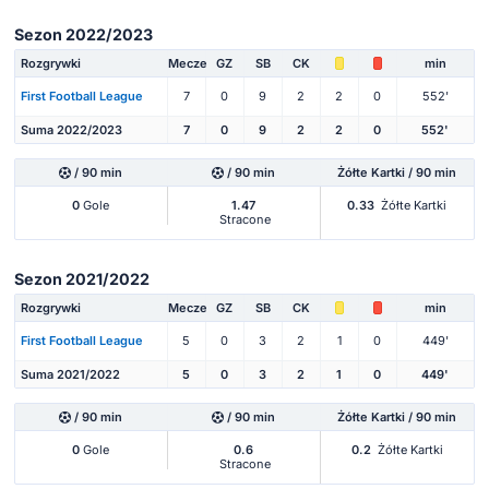
Sezon 2022/2023
Rozgrywki
Mecze
GZ
SB
CK
min
First Football League
7
0
9
2
2
0
552'
Suma 2022/2023
7
0
9
2
2
0
552'
/ 90 min
/ 90 min
Żółte Kartki / 90 min
0
Gole
1.47
0.33
Żółte Kartki
Stracone
Sezon 2021/2022
Rozgrywki
Mecze
GZ
SB
CK
min
First Football League
5
0
3
2
1
0
449'
Suma 2021/2022
5
0
3
2
1
0
449'
/ 90 min
/ 90 min
Żółte Kartki / 90 min
0
Gole
0.6
0.2
Żółte Kartki
Stracone