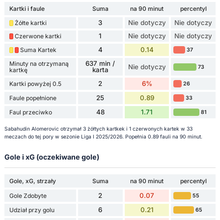
Kartki i faule
Suma
na 90 minut
percentyl
3
Nie dotyczy
Nie dotyczy
Żółte kartki
1
Nie dotyczy
Nie dotyczy
Czerwone kartki
4
0.14
Suma Kartek
37
637 min /
Minuty na otrzymaną
Nie dotyczy
73
karta
kartkę
2
6%
Kartki powyżej 0.5
26
25
0.89
Faule popełnione
33
48
1.71
Faul przeciwko
81
Sabahudin Alomeroviс otrzymał 3 żółtych kartkek i 1 czerwonych kartek w 33
meczach do tej pory w sezonie Liga I 2025/2026. Popełnia 0.89 fauli na 90 minut.
Gole i xG (oczekiwane gole)
Gole, xG, strzały
Suma
na 90 minut
percentyl
2
0.07
Gole Zdobyte
55
6
0.21
Udział przy golu
65