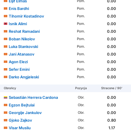
Eljif Elmas
0.00
Pom.
Enis Bardhi
0.00
Pom.
Tihomir Kostadinov
0.00
Pom.
Isnik Alimi
0.00
Pom.
Reshat Ramadani
0.00
Pom.
Boban Nikolov
0.00
Pom.
Luka Stankovski
0.00
Pom.
Jani Atanasov
0.00
Pom.
Agon Elezi
0.00
Pom.
Sefer Emini
0.00
Pom.
Darko Angjeleski
0.00
Pom.
Obrońcy
Pozycja
Stracone / 90'
Sebastián Herrera Cardona
0.00
Obr.
Egzon Bejtulai
0.00
Obr.
Georgije Jankulov
0.00
Obr.
Gjoko Zajkov
0.80
Obr.
Visar Musliu
1.17
Obr.