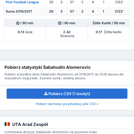
First Football League
28
3
57
2
4
1
2122'
Suma 2016/2017
28
3
57
2
4
1
2122'
/ 90 min
/ 90 min
Żółte Kartki / 90 min
0.13
Gole
2.42
0.17
Żółte Kartki
Stracone
Pobierz statystyki Sabahudin Alomeroviс
Pobierz wszystkie dane Sabahudin Alomeroviс od 2016/2017 do 2026 sezonu dla
wszystkich rozgrywek. Zawiera sumę i średnią sezonu.
Pobierz CSV (1 kredyt)
Pobierz darmowy przykładowy plik CSV »
UTA Arad Zespół
Członkowie drużyny Sabahudin Alomeroviс na poziomie klubu