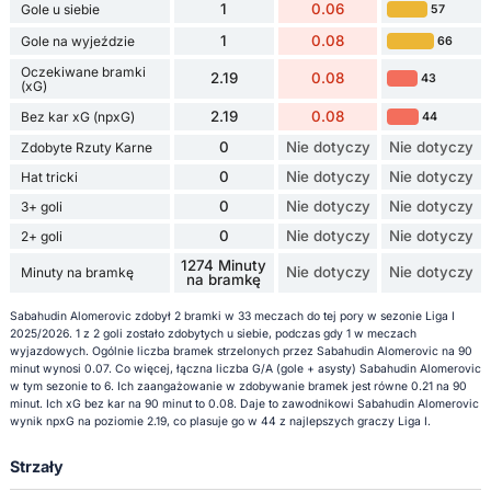
1
0.06
Gole u siebie
57
1
0.08
Gole na wyjeździe
66
Oczekiwane bramki
2.19
0.08
43
(xG)
2.19
0.08
Bez kar xG (npxG)
44
0
Nie dotyczy
Nie dotyczy
Zdobyte Rzuty Karne
0
Nie dotyczy
Nie dotyczy
Hat tricki
0
Nie dotyczy
Nie dotyczy
3+ goli
0
Nie dotyczy
Nie dotyczy
2+ goli
1274 Minuty
Nie dotyczy
Nie dotyczy
Minuty na bramkę
na bramkę
Sabahudin Alomeroviс zdobył 2 bramki w 33 meczach do tej pory w sezonie Liga I
2025/2026. 1 z 2 goli zostało zdobytych u siebie, podczas gdy 1 w meczach
wyjazdowych. Ogólnie liczba bramek strzelonych przez Sabahudin Alomeroviс na 90
minut wynosi 0.07. Co więcej, łączna liczba G/A (gole + asysty) Sabahudin Alomeroviс
w tym sezonie to 6. Ich zaangażowanie w zdobywanie bramek jest równe 0.21 na 90
minut. Ich xG bez kar na 90 minut to 0.08. Daje to zawodnikowi Sabahudin Alomeroviс
wynik npxG na poziomie 2.19, co plasuje go w 44 z najlepszych graczy Liga I.
Strzały