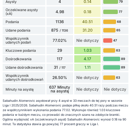
4
0.14
Asysty
79
Oczekiwane asysty
4.98
0.18
77
(xA)
1136
40.51
Podania
68
875
31.20
Udane podania
65
/ 1136
Współczynnik
77.02%
Nie dotyczy
47
udanych podań
29
1.03
Kluczowe podania
63
117
4.17
Dośrodkowania
89
31
1.11
Udane dośrodkowania
89
/ 117
Współczynnik
26.50%
Nie dotyczy
63
udanych dośrodkowań
637 Minuty
Nie dotyczy
Nie dotyczy
Minuty na asystę
na asystę
Sabahudin Alomeroviс asystował przy 4 asyst w 33 meczach do tej pory w sezonie
Liga I 2025/2026. Sabahudin Alomeroviс podaje piłkę około 40.51 razy podczas meczu
ze współczynnikiem wykonania podania 77.02. Wykonuje również 1.03 kluczowe
podania w każdym meczu, co prowadzi do znacznych szans na zdobycie bramki.
Ogólna wydajność xA (oczekiwanych asyst) Sabahudin Alomeroviс wynosi 0.18 na 90
minut. Ta statystyka stawia go powyżej 77 procent graczy w Liga I.