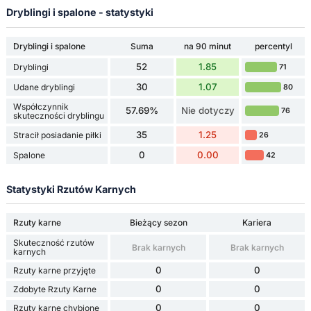
Dryblingi i spalone - statystyki
Dryblingi i spalone
Suma
na 90 minut
percentyl
52
1.85
Dryblingi
71
30
1.07
Udane dryblingi
80
Współczynnik
57.69%
Nie dotyczy
76
skuteczności dryblingu
35
1.25
Stracił posiadanie piłki
26
0
0.00
Spalone
42
Statystyki Rzutów Karnych
Rzuty karne
Bieżący sezon
Kariera
Skuteczność rzutów
Brak karnych
Brak karnych
karnych
0
0
Rzuty karne przyjęte
0
0
Zdobyte Rzuty Karne
0
0
Rzuty karne chybione