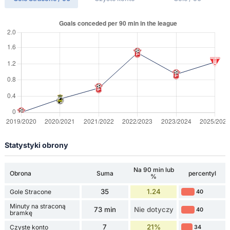
Statystyki obrony
Na 90 min lub
Obrona
Suma
percentyl
%
35
1.24
Gole Stracone
40
Minuty na straconą
73 min
Nie dotyczy
40
bramkę
7
21%
Czyste konto
34