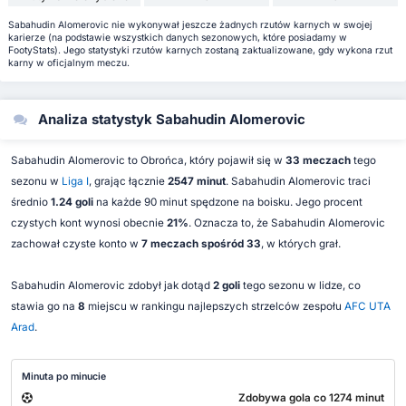
Sabahudin Alomeroviс nie wykonywał jeszcze żadnych rzutów karnych w swojej
karierze (na podstawie wszystkich danych sezonowych, które posiadamy w
FootyStats). Jego statystyki rzutów karnych zostaną zaktualizowane, gdy wykona rzut
karny w oficjalnym meczu.
Analiza statystyk Sabahudin Alomeroviс
Sabahudin Alomeroviс to Obrońca, który pojawił się w
33 meczach
tego
sezonu w
Liga I
, grając łącznie
2547 minut
. Sabahudin Alomeroviс traci
średnio
1.24 goli
na każde 90 minut spędzone na boisku. Jego procent
czystych kont wynosi obecnie
21%
. Oznacza to, że Sabahudin Alomeroviс
zachował czyste konto w
7 meczach spośród 33
, w których grał.
Sabahudin Alomeroviс zdobył jak dotąd
2 goli
tego sezonu w lidze, co
stawia go na
8
miejscu w rankingu najlepszych strzelców zespołu
AFC UTA
Arad
.
Minuta po minucie
Zdobywa gola co 1274 minut