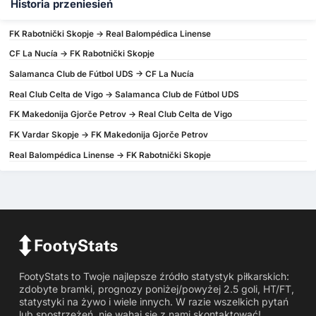
Historia przeniesień
FK Rabotnički Skopje -> Real Balompédica Linense
CF La Nucía -> FK Rabotnički Skopje
Salamanca Club de Fútbol UDS -> CF La Nucía
Real Club Celta de Vigo -> Salamanca Club de Fútbol UDS
FK Makedonija Gjorče Petrov -> Real Club Celta de Vigo
FK Vardar Skopje -> FK Makedonija Gjorče Petrov
Real Balompédica Linense -> FK Rabotnički Skopje
FootyStats to Twoje najlepsze źródło statystyk piłkarskich:
zdobyte bramki, prognozy poniżej/powyżej 2.5 goli, HT/FT,
statystyki na żywo i wiele innych. W razie wszelkich pytań
lub spostrzeżeń, nie wahaj się z nami skontaktować!