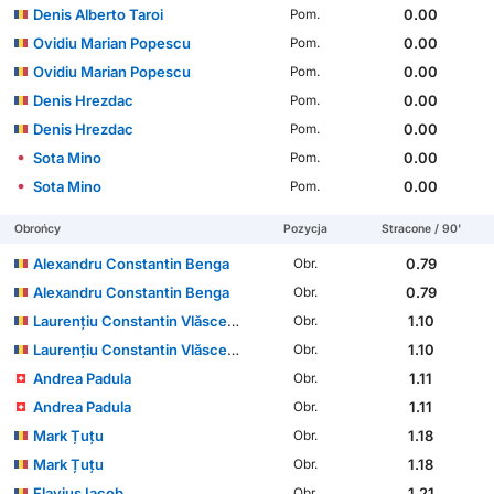
Denis Alberto Taroi
0.00
Pom.
Ovidiu Marian Popescu
0.00
Pom.
Ovidiu Marian Popescu
0.00
Pom.
Denis Hrezdac
0.00
Pom.
Denis Hrezdac
0.00
Pom.
Sota Mino
0.00
Pom.
Sota Mino
0.00
Pom.
Obrońcy
Pozycja
Stracone / 90'
Alexandru Constantin Benga
0.79
Obr.
Alexandru Constantin Benga
0.79
Obr.
Laurențiu Constantin Vlăsceanu
1.10
Obr.
Laurențiu Constantin Vlăsceanu
1.10
Obr.
Andrea Padula
1.11
Obr.
Andrea Padula
1.11
Obr.
Mark Țuțu
1.18
Obr.
Mark Țuțu
1.18
Obr.
Flavius Iacob
1.21
Obr.