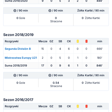
Suma 2019/2020
9
0
5
3
2
0
444'
/ 90 min
/ 90 min
Żółte Kartki / 90 min
0
Gole
0
0
Żółte Kartki
Stracone
Sezon 2018/2019
Rozgrywki
Mecze
GZ
SB
CK
min
Segunda División B
15
0
4
6
0
0
666'
Mistrzostwa Europy U21
2
0
5
0
1
0
180'
Suma 2018/2019
17
0
9
6
1
0
846'
/ 90 min
/ 90 min
Żółte Kartki / 90 min
0
Gole
0.54
0
Żółte Kartki
Stracone
Sezon 2016/2017
Rozgrywki
Mecze
GZ
SB
CK
min