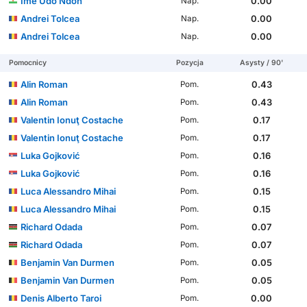
Ime Udo Ndon
0.00
Nap.
Andrei Tolcea
0.00
Nap.
Andrei Tolcea
0.00
Nap.
Pomocnicy
Pozycja
Asysty / 90'
Alin Roman
0.43
Pom.
Alin Roman
0.43
Pom.
Valentin Ionuţ Costache
0.17
Pom.
Valentin Ionuţ Costache
0.17
Pom.
Luka Gojković
0.16
Pom.
Luka Gojković
0.16
Pom.
Luca Alessandro Mihai
0.15
Pom.
Luca Alessandro Mihai
0.15
Pom.
Richard Odada
0.07
Pom.
Richard Odada
0.07
Pom.
Benjamin Van Durmen
0.05
Pom.
Benjamin Van Durmen
0.05
Pom.
Denis Alberto Taroi
0.00
Pom.