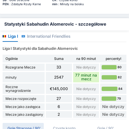
SB
: Gole Stracone
CK
: Czyste konto
PEN
: Zdobyte Rzuty Karne
min
: Minuty na boisku
Statystyki Sabahudin Alomeroviс - szczegółowe
Liga I
International Friendlies
Liga I Statystyki dla Sabahudin Alomeroviс
Ogólnie
Suma
na 90 minut
percentyl
33
Rozegrane Mecze
Nie dotyczy
80
77 minut na
2547
minuty
82
mecz
Roczne
€145,000
Nie dotyczy
84
wynagrodzenie
27
Mecze rozpoczęte
Nie dotyczy
79
6
Nie dotyczy
Mecze jako zastępca
Nie dotyczy
2
Nie dotyczy
Mecze jako zastąpiony
Nie dotyczy
Gole Stracone / 90'
Czyste konto
Gole / 90'