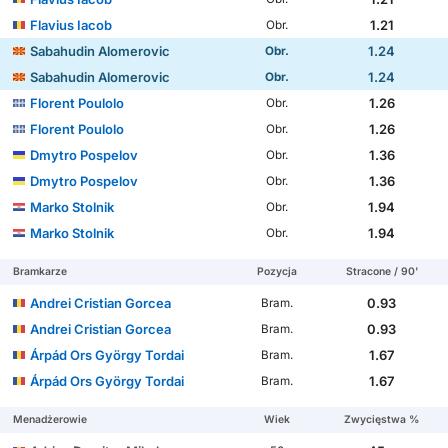
Flavius Iacob
1.21
Obr.
Sabahudin Alomeroviс
1.24
Obr.
Sabahudin Alomeroviс
1.24
Obr.
Florent Poulolo
1.26
Obr.
Florent Poulolo
1.26
Obr.
Dmytro Pospelov
1.36
Obr.
Dmytro Pospelov
1.36
Obr.
Marko Stolnik
1.94
Obr.
Marko Stolnik
1.94
Obr.
Bramkarze
Pozycja
Stracone / 90'
Andrei Cristian Gorcea
0.93
Bram.
Andrei Cristian Gorcea
0.93
Bram.
Árpád Ors György Tordai
1.67
Bram.
Árpád Ors György Tordai
1.67
Bram.
Menadżerowie
Wiek
Zwycięstwa %