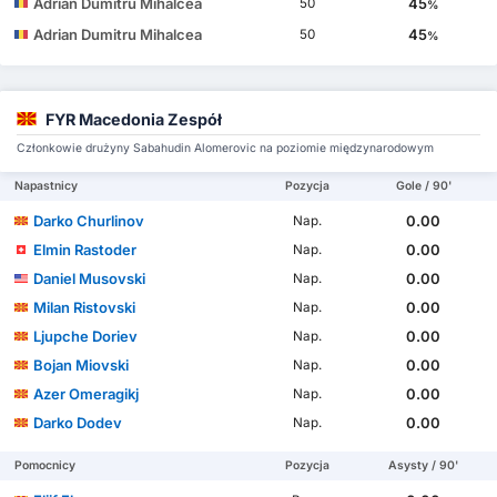
Adrian Dumitru Mihalcea
45
50
%
Adrian Dumitru Mihalcea
45
50
%
FYR Macedonia Zespół
Członkowie drużyny Sabahudin Alomeroviс na poziomie międzynarodowym
Napastnicy
Pozycja
Gole / 90'
Darko Churlinov
0.00
Nap.
Elmin Rastoder
0.00
Nap.
Daniel Musovski
0.00
Nap.
Milan Ristovski
0.00
Nap.
Ljupche Doriev
0.00
Nap.
Bojan Miovski
0.00
Nap.
Azer Omeragikj
0.00
Nap.
Darko Dodev
0.00
Nap.
Pomocnicy
Pozycja
Asysty / 90'