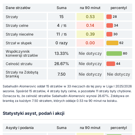
Dane strzałów
Suma
na 90 minut
percentyl
15
0.53
Strzały
28
4
0.14
Strzały celne
34
/ 15
11
0.39
Strzały niecelne
30
/ 15
0 razy
0.00
Strzał w słupek
62
Współczynnik
13.33%
Nie dotyczy
80
konwersji strzałów
26.67%
Nie dotyczy
Celność strzału
44
Strzały na Zdobytą
7.50
Nie dotyczy
Nie dotyczy
bramkę
Sabahudin Alomeroviс oddał 15 strzałów w 33 meczach do tej pory w Liga I 2025/2026
sezonie. Spośród 15 strzałów, 4 strzały były celne, a pozostałe 11 strzały były chybione.
Oznacza to, że celność strzałów Sabahudin Alomeroviс wynosi 26.67%. Zdobywa on
bramkę za każdym 7.50 strzałem, których oddaje 0.53 na 90 minut na boisku.
Statystyki asyst, podań i akcji
Asysty i podania
Suma
na 90 minut
percentyl