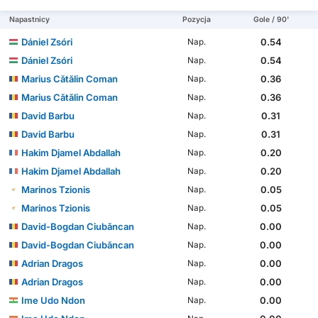
Napastnicy
Pozycja
Gole / 90'
Dániel Zsóri
0.54
Nap.
Dániel Zsóri
0.54
Nap.
Marius Cătălin Coman
0.36
Nap.
Marius Cătălin Coman
0.36
Nap.
David Barbu
0.31
Nap.
David Barbu
0.31
Nap.
Hakim Djamel Abdallah
0.20
Nap.
Hakim Djamel Abdallah
0.20
Nap.
Marinos Tzionis
0.05
Nap.
Marinos Tzionis
0.05
Nap.
David-Bogdan Ciubăncan
0.00
Nap.
David-Bogdan Ciubăncan
0.00
Nap.
Adrian Dragos
0.00
Nap.
Adrian Dragos
0.00
Nap.
Ime Udo Ndon
0.00
Nap.