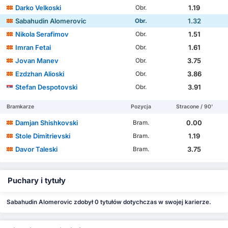
Darko Velkoski
1.19
Obr.
Sabahudin Alomeroviс
1.32
Obr.
Nikola Serafimov
1.51
Obr.
Imran Fetai
1.61
Obr.
Jovan Manev
3.75
Obr.
Ezdzhan Alioski
3.86
Obr.
Stefan Despotovski
3.91
Obr.
Bramkarze
Pozycja
Stracone / 90'
Damjan Shishkovski
0.00
Bram.
Stole Dimitrievski
1.19
Bram.
Davor Taleski
3.75
Bram.
Puchary i tytuły
Sabahudin Alomeroviс zdobył 0 tytułów dotychczas w swojej karierze.