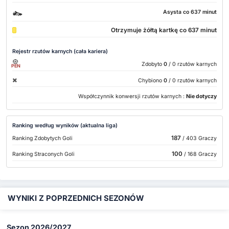
Asysta co 637 minut
Otrzymuje żółtą kartkę co 637 minut
Rejestr rzutów karnych (cała kariera)
Zdobyto
0
/ 0 rzutów karnych
PEN
Chybiono
0
/ 0 rzutów karnych
Współczynnik konwersji rzutów karnych :
Nie dotyczy
Ranking według wyników (aktualna liga)
187
Ranking Zdobytych Goli
/ 403 Graczy
100
Ranking Straconych Goli
/ 168 Graczy
WYNIKI Z POPRZEDNICH SEZONÓW
Sezon 2026/2027