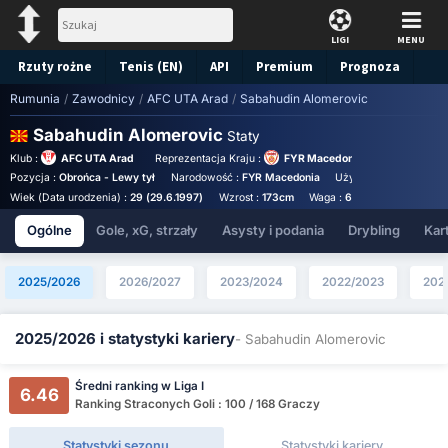
LIGI
MENU
Rzuty rożne
Tenis (EN)
API
Premium
Prognoza
Rumunia
/
Zawodnicy
/
AFC UTA Arad
/
Sabahudin Alomeroviс
Sabahudin Alomeroviс
Staty
Klub :
AFC UTA Arad
Reprezentacja Kraju :
FYR Macedonia National Team
Pozycja :
Obrońca - Lewy tył
Narodowość :
FYR Macedonia
Używana noga :
Lewo
Wiek (Data urodzenia) :
29 (29.6.1997)
Wzrost :
173cm
Waga :
64kg
Roczne wyna
Ogólne
Gole, xG, strzały
Asysty i podania
Drybling
Kart
2025/2026
2026/2027
2023/2024
2022/2023
202
2025/2026 i statystyki kariery
- Sabahudin Alomeroviс
Średni ranking w Liga I
6.46
Ranking Straconych Goli : 100 / 168 Graczy
Statystyki sezonu
Statystyki kariery