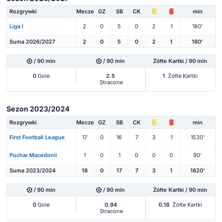
Rozgrywki
Mecze
GZ
SB
CK
min
Liga I
2
0
5
0
2
1
180'
Suma 2026/2027
2
0
5
0
2
1
180'
/ 90 min
/ 90 min
Żółte Kartki / 90 min
0
Gole
2.5
1
Żółte Kartki
Stracone
Sezon 2023/2024
Rozgrywki
Mecze
GZ
SB
CK
min
First Football League
17
0
16
7
3
1
1530'
Puchar Macedonii
1
0
1
0
0
0
90'
Suma 2023/2024
18
0
17
7
3
1
1620'
/ 90 min
/ 90 min
Żółte Kartki / 90 min
0
Gole
0.94
0.18
Żółte Kartki
Stracone