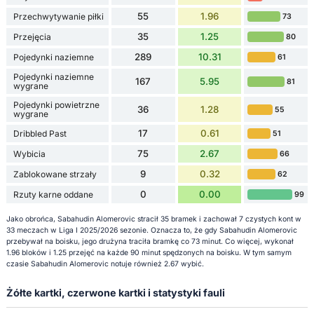
55
1.96
Przechwytywanie piłki
73
35
1.25
Przejęcia
80
289
10.31
Pojedynki naziemne
61
Pojedynki naziemne
167
5.95
81
wygrane
Pojedynki powietrzne
36
1.28
55
wygrane
17
0.61
Dribbled Past
51
75
2.67
Wybicia
66
9
0.32
Zablokowane strzały
62
0
0.00
Rzuty karne oddane
99
Jako obrońca, Sabahudin Alomeroviс stracił 35 bramek i zachował 7 czystych kont w
33 meczach w Liga I 2025/2026 sezonie. Oznacza to, że gdy Sabahudin Alomeroviс
przebywał na boisku, jego drużyna traciła bramkę co 73 minut. Co więcej, wykonał
1.96 bloków i 1.25 przejęć na każde 90 minut spędzonych na boisku. W tym samym
czasie Sabahudin Alomeroviс notuje również 2.67 wybić.
Żółte kartki, czerwone kartki i statystyki fauli