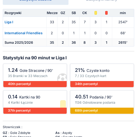
Rozgrywki
Mecze
GZ
SB
CK
min
Liga I
33
2
35
7
3
1
2547'
International Friendlies
2
0
1
1
0
0
68'
Suma 2025/2026
35
2
36
8
3
1
2615'
Statystyki na 90 minut w Liga I
1.24
21%
Gole Stracone / 90'
Czyste konto
35 Bramki w 33 Meczach
7 / 33 Czystych kart
40th percentyl
34th percentyl
0.14
40.51
Kartki na 90
Podania / 90'
4 Kartki Łącznie
1136 Odnotowane podania
37th percentyl
68th percentyl
Słowniczek :
GZ
: Gole Zdobyte
As
: Asysty