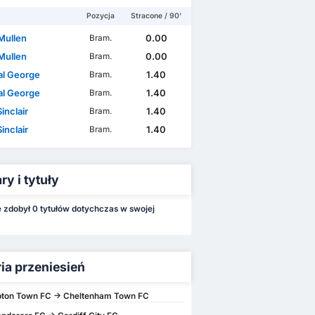
Pozycja
Stracone / 90'
Mullen
0.00
Bram.
Mullen
0.00
Bram.
l George
1.40
Bram.
l George
1.40
Bram.
inclair
1.40
Bram.
inclair
1.40
Bram.
y i tytuły
e zdobył 0 tytułów dotychczas w swojej
ria przeniesień
ton Town FC -> Cheltenham Town FC