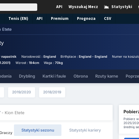
API
Wyszukaj Mecz
Statystyki
Tenis (EN)
API
Premium
Prognoza
CSV
 Etete
ty
 napastnik
Narodowość :
England
Birthplace :
England - England
Numer na koszul
1.2001)
Wzrost :
194cm
Waga :
70kg
odania
Drybling
Kartki i faule
Obrona
Rzuty karne
Poprze
2019/2020
2018/2019
Pobierz
y
- Kion Etete
Pobierz w
2025/2026
średnią s
Statystyki sezonu
Statystyki kariery
 Graczy