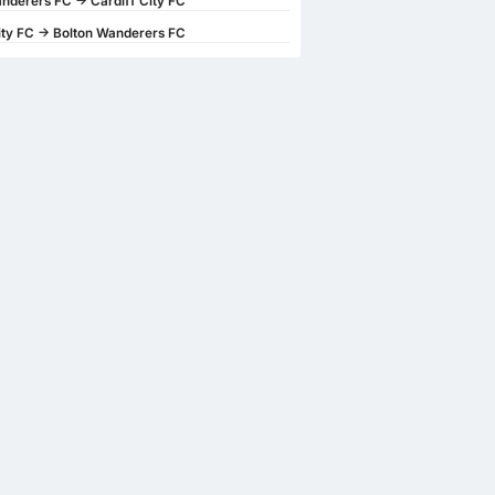
nderers FC -> Cardiff City FC
ity FC -> Bolton Wanderers FC