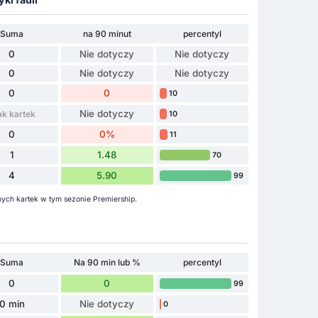
Suma
na 90 minut
percentyl
0
Nie dotyczy
Nie dotyczy
0
Nie dotyczy
Nie dotyczy
0
0
10
Nie dotyczy
ak kartek
10
0
0%
11
1
1.48
70
4
5.90
99
nych kartek w tym sezonie Premiership.
Suma
Na 90 min lub %
percentyl
0
0
99
0 min
Nie dotyczy
0