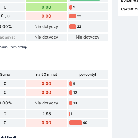
Bolton Wa
0
0.00
9
Cardiff C
0
0.00
22
/ 0
0.00%
Nie dotyczy
22
Nie dotyczy
Nie dotyczy
ak asyst
zonie Premiership.
Suma
na 90 minut
percentyl
0
0.00
9
0
0.00
10
0.00%
Nie dotyczy
10
2
2.95
1
0
0.00
40
yki fauli