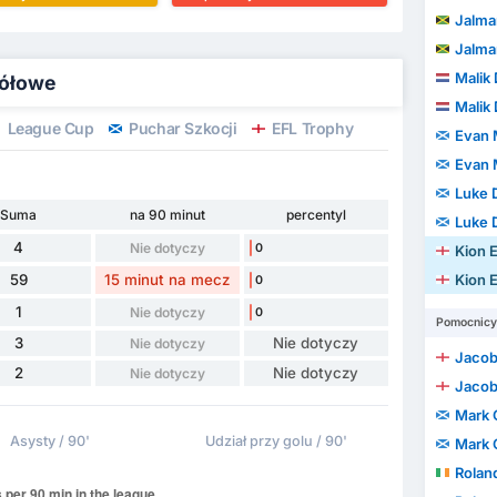
Jalma
Jalma
Malik 
gółowe
Malik 
League Cup
Puchar Szkocji
EFL Trophy
Evan
Evan
Luke 
Suma
na 90 minut
percentyl
Luke 
4
Nie dotyczy
0
Kion 
59
15 minut na mecz
Kion 
0
1
Nie dotyczy
0
Pomocnicy
3
Nie dotyczy
Nie dotyczy
Jacob
2
Nie dotyczy
Nie dotyczy
Jacob
Mark 
Asysty / 90'
Udział przy golu / 90'
Mark 
Rolan