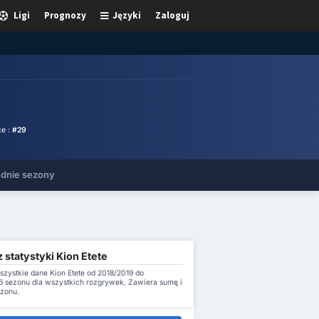
Ligi
Prognozy
Języki
Zaloguj
ce :
#29
dnie sezony
 statystyki Kion Etete
szystkie dane Kion Etete od 2018/2019 do
 sezonu dla wszystkich rozgrywek. Zawiera sumę i
ezonu.