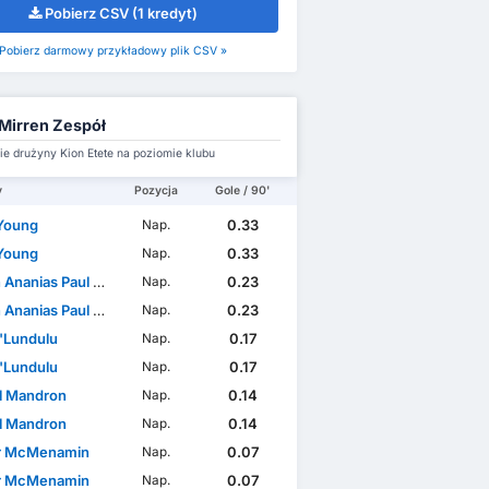
Pobierz CSV (1 kredyt)
Pobierz darmowy przykładowy plik CSV »
 Mirren Zespół
e drużyny Kion Etete na poziomie klubu
y
Pozycja
Gole / 90'
Young
0.33
Nap.
Young
0.33
Nap.
nanias Paul Ayunga
0.23
Nap.
nanias Paul Ayunga
0.23
Nap.
'Lundulu
0.17
Nap.
'Lundulu
0.17
Nap.
l Mandron
0.14
Nap.
l Mandron
0.14
Nap.
r McMenamin
0.07
Nap.
r McMenamin
0.07
Nap.