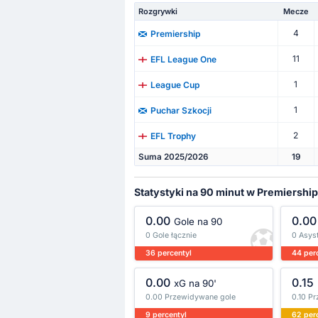
Rozgrywki
Mecze
4
Premiership
11
EFL League One
1
League Cup
1
Puchar Szkocji
2
EFL Trophy
Suma 2025/2026
19
Statystyki na 90 minut w Premiership
0.00
0.00
Gole na 90
0 Gole łącznie
0 Asyst
36 percentyl
44 per
0.00
0.15
xG na 90'
0.00 Przewidywane gole
0.10 P
9 percentyl
62 per