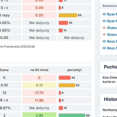
0.00
15
/ 0
Bramkarze
0
0.00
8
/ 0
Ryan 
0 razy
0.00
69
Ryan 
0.00%
Nie dotyczy
35
Shama
0.00%
Nie dotyczy
15
Shama
0.00
Nie dotyczy
Nie dotyczy
Ross S
onie Premiership 2025/2026.
Ross S
Puchar
Suma
na 90 minut
percentyl
0
0
Kion Etet
44
karierze.
0.10
0.15
62
12
17.70
8
Histo
8
11.80
9
/ 12
66.67%
Nie dotyczy
16
Northamp
2
2.95
99