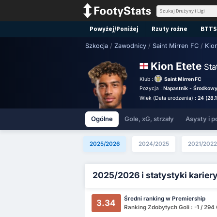
Powyżej/Poniżej
Rzuty rożne
BTTS
Szkocja
/
Zawodnicy
/
Saint Mirren FC
/
Kion
Kion Etete
Sta
Klub :
Saint Mirren FC
Pozycja :
Napastnik - Środkowy
Wiek (Data urodzenia) :
24 (28.1
Ogólne
Gole, xG, strzały
Asysty i p
2025/2026
2024/2025
2021/2022
2025/2026 i statystyki karier
Średni ranking w Premiership
3.34
Ranking Zdobytych Goli : -1 / 294