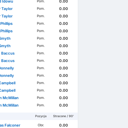
d Idowu
0.00
Pom.
 Taylor
0.00
Pom.
 Taylor
0.00
Pom.
 Phillips
0.00
Pom.
 Phillips
0.00
Pom.
 Smyth
0.00
Pom.
 Smyth
0.00
Pom.
 Baccus
0.00
Pom.
 Baccus
0.00
Pom.
Donnelly
0.00
Pom.
Donnelly
0.00
Pom.
 Campbell
0.00
Pom.
 Campbell
0.00
Pom.
n McMillan
0.00
Pom.
n McMillan
0.00
Pom.
Pozycja
Stracone / 90'
s Falconer
0.00
Obr.