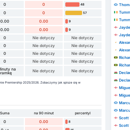
0
0
Thoma
48
Tummi
0
0
57
Tummi
0.00
0.00
9
Jayde
0.00
0.00
9
Jayde
0
Nie dotyczy
Nie dotyczy
Alexa
0
Nie dotyczy
Nie dotyczy
Alexa
0
Nie dotyczy
Nie dotyczy
Richa
0
Nie dotyczy
Nie dotyczy
Richa
inuty na
Nie dotyczy
Nie dotyczy
Decla
bramkę
Decla
zonie Premiership 2025/2026. Zobaczymy jak spisze się w
Migue
Migue
Marcu
Marcu
Suma
na 90 minut
percentyl
Scott
0
0.00
8
Scott
0