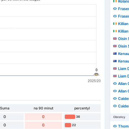
Rolan
Fraser
Fraser
Killian
Killian
Oisin
Oisin
Kenau
Kenau
Liam 
Liam 
Allan
Allan
Caide
Caide
Suma
na 90 minut
percentyl
0
0
36
Obrońcy
0
0
22
Thoma