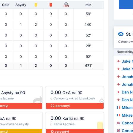
Gole
Asysty
min
PEN
0
0
0
0
0
59'
0
1
2
0
0
440'
St.
0
0
0
0
0
52'
Członkowi
0
0
0
0
0
28'
Napastnic
0
0
0
0
0
92'
Jake 
0
1
2
0
0
671'
Jake 
Jonah A
Jonah A
0.00
Dan N
Asysty na 90
G+A na 90
y łącznie
0 Całkowity wkład bramkowy
Dan N
centyl
22 percentyl
Mikae
Mikae
0.00
xA na 90
Kartki na 90
Cono
rzewidywane asysty
0 Kartki Łącznie
Cono
centyl
10 percentyl