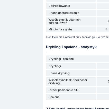
Dośrodkowania
Udane dośrodkowania
Współczynnik udanych
dośrodkowań
Minuty na asystę
Br
Kion Etete nie asystował przy żadnym golu w tym se
Dryblingi i spalone - statystyki
Dryblingi i spalone
Dryblingi
Udane dryblingi
Współczynnik skuteczności
dryblingu
Stracił posiadanie piłki
Spalone
Żółte kartki, czerwone kartki i statyst