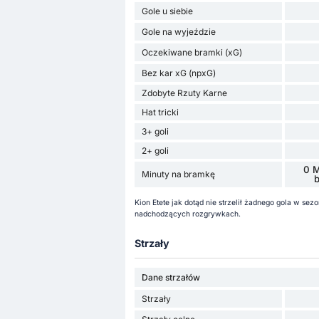
Gole u siebie
Gole na wyjeździe
Oczekiwane bramki (xG)
Bez kar xG (npxG)
Zdobyte Rzuty Karne
Hat tricki
3+ goli
2+ goli
0 M
Minuty na bramkę
Kion Etete jak dotąd nie strzelił żadnego gola w se
nadchodzących rozgrywkach.
Strzały
Dane strzałów
Strzały