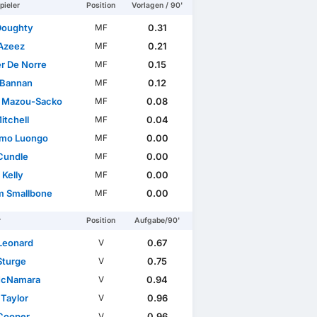
pieler
Position
Vorlagen / 90'
 Doughty
0.31
MF
Azeez
0.21
MF
r De Norre
0.15
MF
 Bannan
0.12
MF
 Mazou-Sacko
0.08
MF
Mitchell
0.04
MF
mo Luongo
0.00
MF
Cundle
0.00
MF
 Kelly
0.00
MF
e
League Cup
Österreichischer Pokal
Club Friendlies 3
am Smallbone
0.00
MF
r
Position
Aufgabe/90'
Leonard
0.67
V
Sturge
0.75
V
McNamara
0.94
V
 Taylor
0.96
V
Cooper
0.96
V