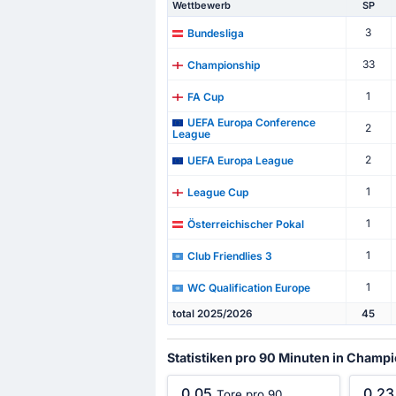
Wettbewerb
SP
3
Bundesliga
33
Championship
1
FA Cup
UEFA Europa Conference
2
League
2
UEFA Europa League
1
League Cup
1
Österreichischer Pokal
1
Club Friendlies 3
1
WC Qualification Europe
total 2025/2026
45
Statistiken pro 90 Minuten in Champ
0.05
0.23
Tore pro 90