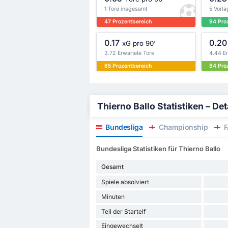
1 Tore insgesamt
5 Vorl
47 Prozentbereich
94 Pro
0.17
0.20
xG pro 90'
3.72 Erwartete Tore
4.44 E
65 Prozentbereich
84 Pro
Thierno Ballo Statistiken – Deta
Bundesliga
Championship
F
Bundesliga Statistiken für Thierno Ballo
Gesamt
Spiele absolviert
Minuten
Teil der Startelf
Eingewechselt