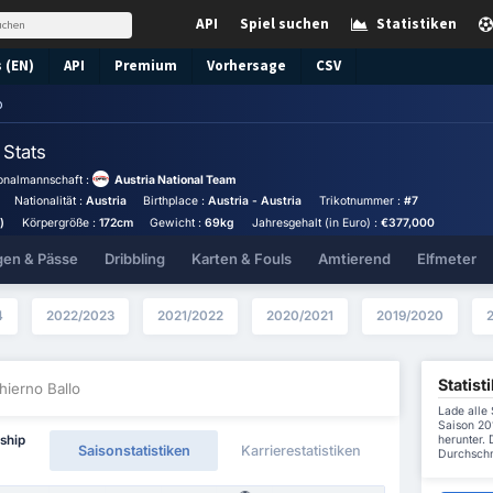
API
Spiel suchen
Statistiken
 (EN)
API
Premium
Vorhersage
CSV
o
o
Stats
onalmannschaft :
Austria National Team
Nationalität :
Austria
Birthplace :
Austria - Austria
Trikotnummer :
#7
)
Körpergröße :
172cm
Gewicht :
69kg
Jahresgehalt (in Euro) :
€377,000
gen & Pässe
Dribbling
Karten & Fouls
Amtierend
Elfmeter
4
2022/2023
2021/2022
2020/2021
2019/2020
Statist
hierno Ballo
Lade alle 
Saison 20
herunter. 
ship
Saisonstatistiken
Karrierestatistiken
Durchschni