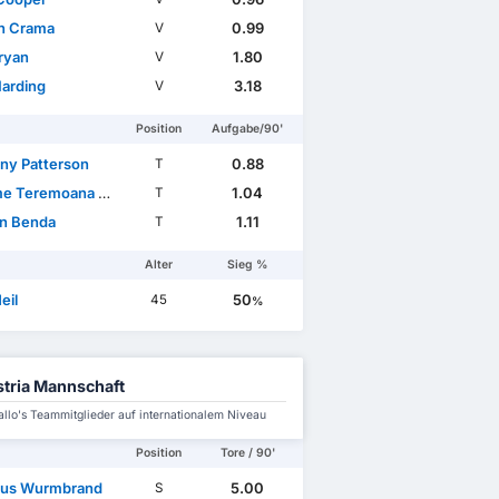
an Crama
0.99
V
ryan
1.80
V
arding
3.18
V
Position
Aufgabe/90'
ny Patterson
0.88
T
Teremoana Crocombe
1.04
T
n Benda
1.11
T
Alter
Sieg %
eil
50
45
%
tria Mannschaft
allo's Teammitglieder auf internationalem Niveau
Position
Tore / 90'
aus Wurmbrand
5.00
S