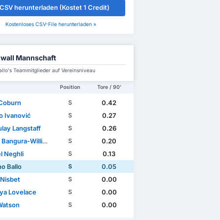
CSV herunterladen (Kostet 1 Credit)
Kostenloses CSV-File herunterladen »
lwall Mannschaft
allo's Teammitglieder auf Vereinsniveau
Position
Tore / 90'
Coburn
0.42
S
o Ivanović
0.27
S
lay Langstaff
0.26
S
Bangura-Williams
0.20
S
l Neghli
0.13
S
o Ballo
0.05
S
 Nisbet
0.00
S
iya Lovelace
0.00
S
Watson
0.00
S