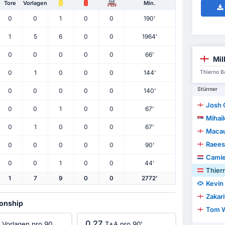
Tore
Vorlagen
Min.
PEN
0
0
1
0
0
190'
1
5
6
0
0
1964'
0
0
0
0
0
66'
Mil
Thierno B
0
1
0
0
0
144'
Stürmer
0
0
0
0
0
140'
Josh 
0
0
1
0
0
67'
Mihail
0
1
0
0
0
67'
Macau
Raees 
0
0
0
0
0
90'
Camie
0
0
1
0
0
44'
Thiern
1
7
9
0
0
2772'
Kevin
Zakar
ionship
Tom 
0.27
Vorlagen pro 90
T+A pro 90'