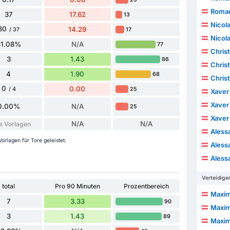
Roma
37
17.62
13
Nicol
30
14.29
17
/ 37
Nicol
81.08%
N/A
77
Christ
3
1.43
86
Christ
4
1.90
68
Christ
0
0.00
25
/ 4
Xaver
Xaver
0.00%
N/A
25
Xaver
N/A
N/A
e Vorlagen
Aless
rlagen für Tore geleistet.
Aless
Aless
Verteidige
total
Pro 90 Minuten
Prozentbereich
Maxim
7
3.33
90
Maxim
3
1.43
89
Maxim