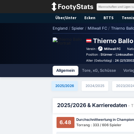
Über/Unter
Ecken
BTTS
Tennis
England
/
Spieler
/
Millwall FC
/
Thierno Ball
Thierno Ball
Verein :
Millwall FC
Nati
Position :
Stürmer - Linksaußen
Alter (Geburtstag) :
24 (2/1/2002
Allgemein
Tore, xG, Schüsse
Vorla
2025/2026
2024/2025
2023/202
2025/2026 & Karrieredaten
- T
Durchschnittwertung in Champion
6.48
Torrang : 333 / 606 Spieler