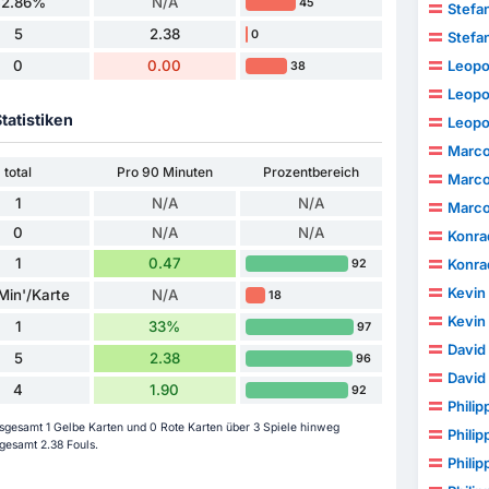
42.86%
N/A
45
Stefa
5
2.38
0
Stefa
0
0.00
Leopo
38
Leopo
tatistiken
Leopo
Marco
total
Pro 90 Minuten
Prozentbereich
Marco
1
N/A
N/A
Marco
0
N/A
N/A
Konra
1
0.47
Konra
92
Kevin
Min'/Karte
N/A
18
Kevin
1
33%
97
David
5
2.38
96
David
4
1.90
92
Philip
nsgesamt 1 Gelbe Karten und 0 Rote Karten über 3 Spiele hinweg
Philip
gesamt 2.38 Fouls.
Philip