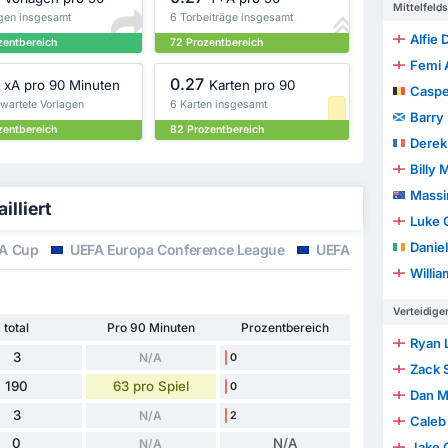
Mittelfelds
agen insgesamt
6 Torbeiträge insgesamt
Alfie
zentbereich
72 Prozentbereich
Femi 
0.27
xA pro 90 Minuten
Karten pro 90
Caspe
rwartete Vorlagen
6 Karten insgesamt
Barry
zentbereich
82 Prozentbereich
Derek
Billy 
Massi
illiert
Luke 
Daniel
A Cup
UEFA Europa Conference League
UEFA Europa Leagu
Willi
Verteidige
total
Pro 90 Minuten
Prozentbereich
Ryan 
3
N/A
0
Zack 
190
63 pro Spiel
0
Dan 
3
N/A
2
Caleb
0
N/A
N/A
Jake 