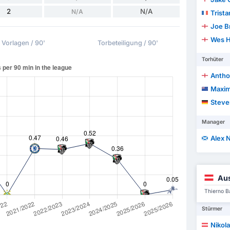
2
N/A
N/A
Trist
Joe B
Wes H
Vorlagen / 90'
Torbeteiligung / 90'
Torhüter
Antho
Maxime 
Steve
Manager
Alex N
Aus
Thierno B
Stürmer
Nikol