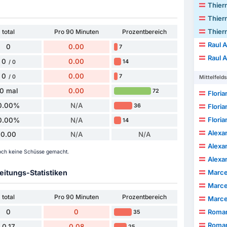
Thiern
Thiern
Thiern
total
Pro 90 Minuten
Prozentbereich
Raul A
0
0.00
7
Raul A
0
0.00
14
/ 0
0
0.00
7
/ 0
Mittelfelds
0 mal
0.00
72
Floria
0.00%
N/A
36
Floria
Floria
0.00%
N/A
14
Alexa
0.00
N/A
N/A
Alexa
noch keine Schüsse gemacht.
Alexa
itungs-Statistiken
Marce
Marce
total
Pro 90 Minuten
Prozentbereich
Marce
0
0
Roma
35
Roma
0.17
0.08
25