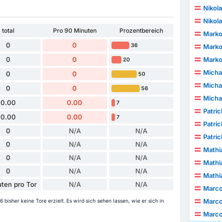
Nikol
Nikol
total
Pro 90 Minuten
Prozentbereich
Marko
0
0
36
Marko
0
0
Marko
20
Micha
0
0
50
Micha
0
0
56
Micha
0.00
0.00
7
Patri
0.00
0.00
7
Patri
0
N/A
N/A
Patri
0
N/A
N/A
Mathi
0
N/A
N/A
Mathi
0
N/A
N/A
Mathi
ten pro Tor
N/A
N/A
Marco
Marco
bisher keine Tore erzielt. Es wird sich sehen lassen, wie er sich in
Marco