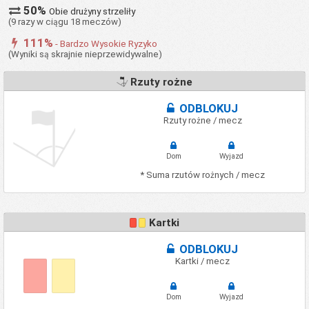
50%
Obie drużyny strzeliły
(9 razy w ciągu 18 meczów)
111%
- Bardzo Wysokie Ryzyko
(Wyniki są skrajnie nieprzewidywalne)
Rzuty rożne
ODBLOKUJ
Rzuty rożne / mecz
Dom
Wyjazd
* Suma rzutów rożnych / mecz
Kartki
ODBLOKUJ
Kartki / mecz
Dom
Wyjazd