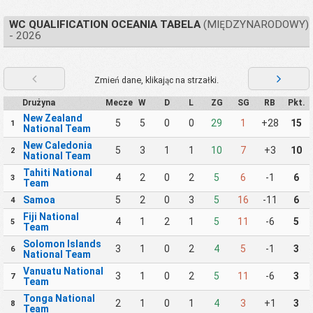
WC QUALIFICATION OCEANIA TABELA
(MIĘDZYNARODOWY)
- 2026
Zmień dane, klikając na strzałki.
Drużyna
Mecze
W
D
L
ZG
SG
RB
Pkt.
New Zealand
5
5
0
0
29
1
+28
15
1
National Team
New Caledonia
5
3
1
1
10
7
+3
10
2
National Team
Tahiti National
4
2
0
2
5
6
-1
6
3
Team
Samoa
5
2
0
3
5
16
-11
6
4
Fiji National
4
1
2
1
5
11
-6
5
5
Team
Solomon Islands
3
1
0
2
4
5
-1
3
6
National Team
Vanuatu National
3
1
0
2
5
11
-6
3
7
Team
Tonga National
2
1
0
1
4
3
+1
3
8
Team