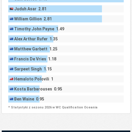
Juduh Asar 2.81
William Gillion 2.81
Timothy John Payne 1.49
Alex Arthur Rufer 1.35
Matthew Garbett 1.25
Francis De Vries 1.18
Sarpeet Singh 1.15
Hemaloto Polovili 1
Kosta Barbarouses 0.95
Ben Waine 0.95
* Statystyki z sezonu 2026 w WC Qualification Oceania