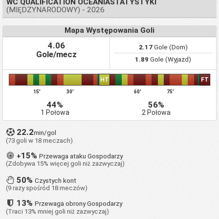
WC QUALIFICATION OCEANIASTATYSTYKI
(MIĘDZYNARODOWY) - 2026
Mapa Występowania Goli
4.06
2.17
Gole (Dom)
Gole/mecz
1.89
Gole (Wyjazd)
HT
FT
15'
30'
60'
75'
44%
56%
1 Połowa
2 Połowa
22.2
min/gol
(73 goli w 18 meczach)
15%
+
Przewaga ataku Gospodarzy
(Zdobywa 15% więcej goli niż zazwyczaj)
50%
Czystych kont
(9 razy spośród 18 meczów)
13%
Przewaga obrony Gospodarzy
(Traci 13% mniej goli niż zazwyczaj)