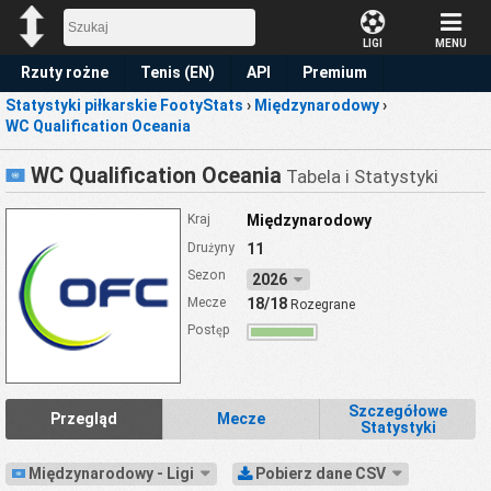
LIGI
MENU
Rzuty rożne
Tenis (EN)
API
Premium
Statystyki piłkarskie FootyStats
›
Międzynarodowy
›
Prognoza
WC Qualification Oceania
WC Qualification Oceania
Tabela i Statystyki
Kraj
Międzynarodowy
Drużyny
11
Sezon
2026
Mecze
18/18
Rozegrane
Postęp
Szczegółowe
Przegląd
Mecze
Statystyki
Międzynarodowy - Ligi
Pobierz dane CSV