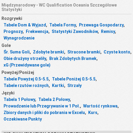
Międzynarodowy - WC Qualification Oceania Szczegółowe
Statystyki
Rozgrywki
Tabele Dom & Wyjazd
,
Tabela Formy
,
Przewaga Gospodarzy
,
Prognozy
,
Frekwencja
,
Statystyki Zawodników
,
Remisy
,
Wynagrodzenie
Gole
Śr. Suma Goli
,
Zdobyte bramki
,
Stracone bramki
,
Czyste konto
,
Obie drużyny strzeliły
,
Brak Zdobytych Bramek
,
xG (Przewidywane gole)
Powyżej/Poniżej
Tabele Powyżej 0.5-5.5
,
Tabele Poniżej 0.5-5.5
,
Tabele rzutów rożnych
,
Kartki
,
Strzały
Języki
Tabela 1 Połowy
,
Tabela 2 Połowy
,
Prowadzenie lub Przegrywanie w 1 Poł.
,
Wartość rynkowa
,
Zbiory danych i pliki do pobrania w Excelu
,
Kurs
,
Oczekiwane Punkty