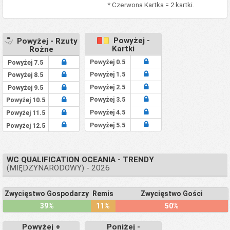
* Czerwona Kartka = 2 kartki.
Powyżej -
Powyżej - Rzuty
Kartki
Rożne
Powyżej 0.5
Powyżej 7.5
Powyżej 1.5
Powyżej 8.5
Powyżej 2.5
Powyżej 9.5
Powyżej 3.5
Powyżej 10.5
Powyżej 4.5
Powyżej 11.5
Powyżej 5.5
Powyżej 12.5
WC QUALIFICATION OCEANIA - TRENDY
(MIĘDZYNARODOWY) - 2026
Zwycięstwo Gospodarzy
Remis
Zwycięstwo Gości
39%
11%
50%
Powyżej +
Poniżej -