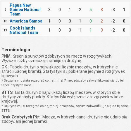
Papua New
Guinea National
3
0
1
2
5
8
-3
1
9
Team
American Samoa
1
0
0
1
0
2
-2
0
10
Cook Islands
1
0
0
1
1
3
-2
0
11
National Team
Terminologia
PNM
: Średnia punktów zdobytych na mecz w rozgrywkach.
Wyższe liczby oznaczają silniejszą drużynę.
CK
: Tabela drużyn o największej liczbie meczów, w których nie
stracili żadnej bramki. Statystyki są pobierane jedynie z rozgrywek
ligowych.
* Drużyna musiała rozegrać co najmniej 7 meczów, aby zakwalifikować się do tej
tabeli czystych kont.
BTTS
: Lista drużyn z największą liczbą meczów, w których obie
drużyny zdobyły punkty. Statystyki wyłącznie z rozgrywek w lidze
krajowej.
* Drużyna musi rozegrać co najmniej 7 meczów, zanim zakwalifikuje się do tej tabeli
BTTS.
Brak Zdobytych Pkt
: Mecze, w których danej drużynie nie udało się
zdobyć ani jednej bramki.