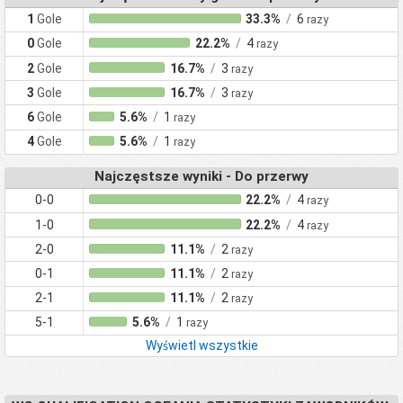
1
Gole
33.3%
/
6
razy
0
Gole
22.2%
/
4
razy
2
Gole
16.7%
/
3
razy
3
Gole
16.7%
/
3
razy
6
Gole
5.6%
/
1
razy
4
Gole
5.6%
/
1
razy
Najczęstsze wyniki - Do przerwy
0-0
22.2%
/
4
razy
1-0
22.2%
/
4
razy
2-0
11.1%
/
2
razy
0-1
11.1%
/
2
razy
2-1
11.1%
/
2
razy
5-1
5.6%
/
1
razy
Wyświetl wszystkie