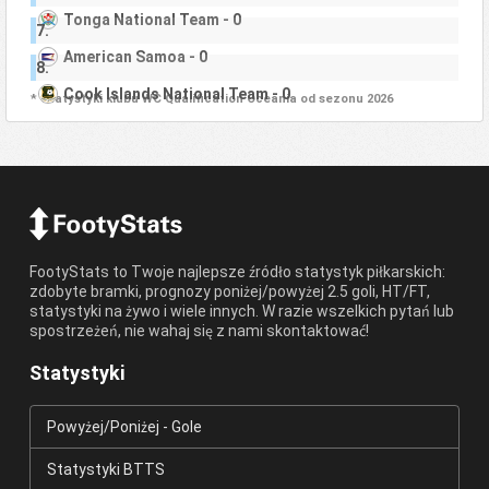
Tonga National Team - 0
7.
American Samoa - 0
8.
Cook Islands National Team - 0
* Statystyki klubu WC Qualification Oceania od sezonu 2026
FootyStats to Twoje najlepsze źródło statystyk piłkarskich:
zdobyte bramki, prognozy poniżej/powyżej 2.5 goli, HT/FT,
statystyki na żywo i wiele innych. W razie wszelkich pytań lub
spostrzeżeń, nie wahaj się z nami skontaktować!
Statystyki
Powyżej/Poniżej - Gole
Statystyki BTTS