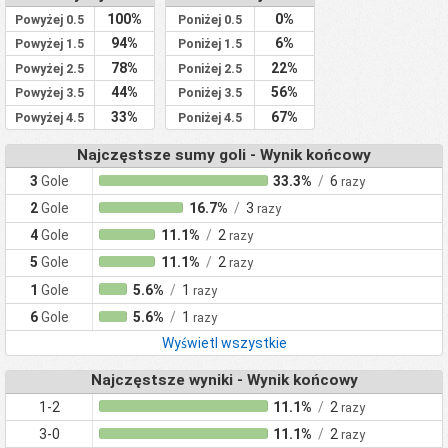
100%
0%
Powyżej 0.5
Poniżej 0.5
94%
6%
Powyżej 1.5
Poniżej 1.5
78%
22%
Powyżej 2.5
Poniżej 2.5
44%
56%
Powyżej 3.5
Poniżej 3.5
33%
67%
Powyżej 4.5
Poniżej 4.5
Najczęstsze sumy goli - Wynik końcowy
3
Gole
33.3%
/
6
razy
2
Gole
16.7%
/
3
razy
4
Gole
11.1%
/
2
razy
5
Gole
11.1%
/
2
razy
1
Gole
5.6%
/
1
razy
6
Gole
5.6%
/
1
razy
Wyświetl wszystkie
Najczęstsze wyniki - Wynik końcowy
1-2
11.1%
/
2
razy
3-0
11.1%
/
2
razy