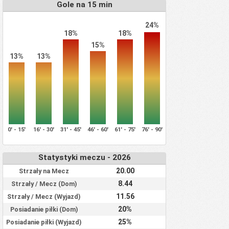
Gole na 15 min
24%
18%
18%
15%
13%
13%
0' - 15'
16' - 30'
31' - 45'
46' - 60'
61' - 75'
76' - 90'
Statystyki meczu - 2026
20.00
Strzały na Mecz
8.44
Strzały / Mecz (Dom)
11.56
Strzały / Mecz (Wyjazd)
20%
Posiadanie piłki (Dom)
25%
Posiadanie piłki (Wyjazd)