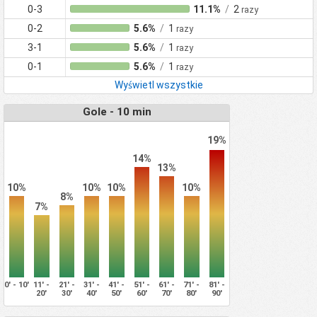
0-3
11.1%
/
2
razy
0-2
5.6%
/
1
razy
3-1
5.6%
/
1
razy
0-1
5.6%
/
1
razy
Wyświetl wszystkie
Gole - 10 min
19%
14%
13%
10%
10%
10%
10%
8%
7%
0' - 10'
11' -
21' -
31' -
41' -
51' -
61' -
71' -
81' -
20'
30'
40'
50'
60'
70'
80'
90'