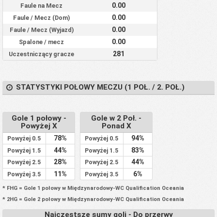
0.00
Faule na Mecz
0.00
Faule / Mecz (Dom)
0.00
Faule / Mecz (Wyjazd)
0.00
Spalone / mecz
281
Uczestniczący gracze
STATYSTYKI POŁOWY MECZU (1 POŁ. / 2. POŁ.)
Gole 1 połowy -
Gole w 2 Poł. -
Powyżej X
Ponad X
78%
94%
Powyżej 0.5
Powyżej 0.5
44%
83%
Powyżej 1.5
Powyżej 1.5
28%
44%
Powyżej 2.5
Powyżej 2.5
11%
6%
Powyżej 3.5
Powyżej 3.5
* FHG = Gole 1 połowy w Międzynarodowy-WC Qualification Oceania
* 2HG = Gole 2 połowy w Międzynarodowy-WC Qualification Oceania
Najczęstsze sumy goli - Do przerwy