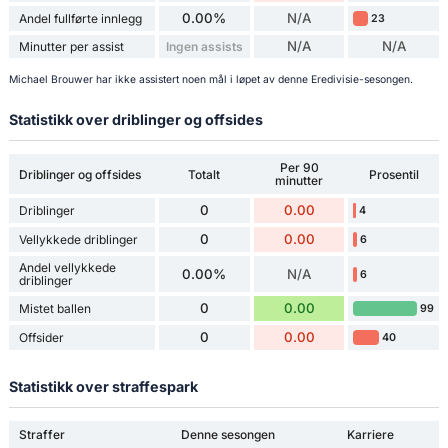
0.00%
N/A
Andel fullførte innlegg
23
N/A
N/A
Minutter per assist
Ingen assists
Michael Brouwer har ikke assistert noen mål i løpet av denne Eredivisie-sesongen.
Statistikk over driblinger og offsides
Per 90
Driblinger og offsides
Totalt
Prosentil
minutter
0
0.00
Driblinger
4
0
0.00
Vellykkede driblinger
6
Andel vellykkede
0.00%
N/A
6
driblinger
0
0.00
Mistet ballen
99
0
0.00
Offsider
40
Statistikk over straffespark
Straffer
Denne sesongen
Karriere