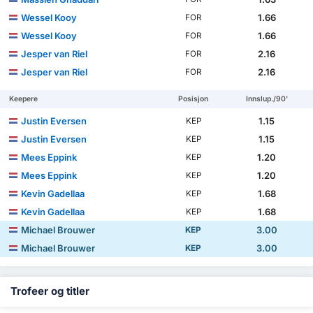
Wessel Kooy
1.66
FOR
Wessel Kooy
1.66
FOR
Jesper van Riel
2.16
FOR
Jesper van Riel
2.16
FOR
Keepere
Posisjon
Innslup./90'
Justin Eversen
1.15
KEP
Justin Eversen
1.15
KEP
Mees Eppink
1.20
KEP
Mees Eppink
1.20
KEP
Kevin Gadellaa
1.68
KEP
Kevin Gadellaa
1.68
KEP
Michael Brouwer
3.00
KEP
Michael Brouwer
3.00
KEP
Trofeer og titler