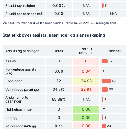
0.00%
N/A
Skuddnøyaktighet
11
0.00
N/A
N/A
Skudd per scorede mål
Michael Brouwer har ikke tatt noen skudd i Eredivisie 2025/2026-sesongen enda.
Statistikk over assists, pasninger og sjanseskaping
Per 90
Assists og pasninger
Totalt
Prosentil
minutter
0
0
Assists
32
Forventede assists
0.06
0.04
1
(xA)
52
34.93
Pasninger
49
34
22.84
Vellykkede pasninger
33
/ 52
Andel fullførte
65.38%
N/A
8
pasninger
0
0.00
Nøkkelpasninger
2
0
0.00
Innlegg
9
0
0.00
Vellykkede innlegg
23
/ 0