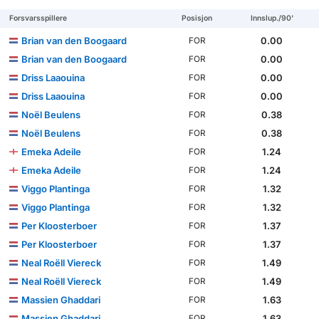
Forsvarsspillere
Posisjon
Innslup./90'
Brian van den Boogaard
0.00
FOR
Brian van den Boogaard
0.00
FOR
Driss Laaouina
0.00
FOR
Driss Laaouina
0.00
FOR
Noël Beulens
0.38
FOR
Noël Beulens
0.38
FOR
Emeka Adeile
1.24
FOR
Emeka Adeile
1.24
FOR
Viggo Plantinga
1.32
FOR
Viggo Plantinga
1.32
FOR
Per Kloosterboer
1.37
FOR
Per Kloosterboer
1.37
FOR
Neal Roëll Viereck
1.49
FOR
Neal Roëll Viereck
1.49
FOR
Massien Ghaddari
1.63
FOR
Massien Ghaddari
1.63
FOR