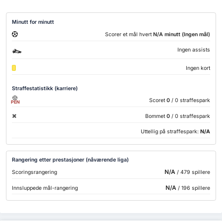
Minutt for minutt
Scorer et mål hvert
N/A minutt (Ingen mål)
Ingen assists
Ingen kort
Straffestatistikk (karriere)
Scoret
0
/ 0 straffespark
PEN
Bommet
0
/ 0 straffespark
Uttellig på straffespark:
N/A
Rangering etter prestasjoner (nåværende liga)
N/A
Scoringsrangering
/ 479 spillere
N/A
Innsluppede mål-rangering
/ 196 spillere