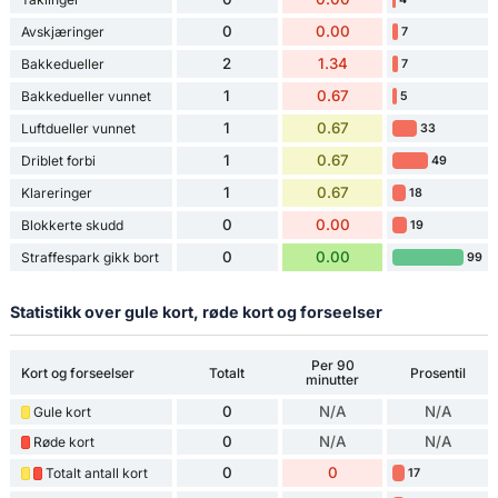
0
0.00
Avskjæringer
7
2
1.34
Bakkedueller
7
1
0.67
Bakkedueller vunnet
5
1
0.67
Luftdueller vunnet
33
1
0.67
Driblet forbi
49
1
0.67
Klareringer
18
0
0.00
Blokkerte skudd
19
0
0.00
Straffespark gikk bort
99
Statistikk over gule kort, røde kort og forseelser
Per 90
Kort og forseelser
Totalt
Prosentil
minutter
0
N/A
N/A
Gule kort
0
N/A
N/A
Røde kort
0
0
Totalt antall kort
17