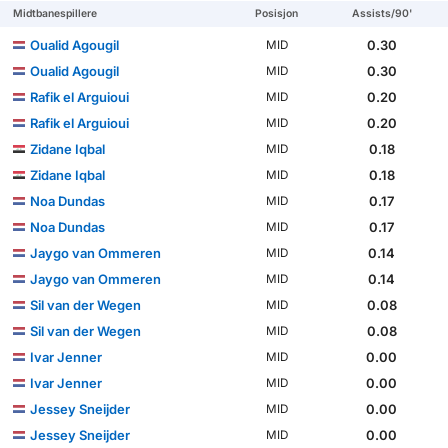
Midtbanespillere
Posisjon
Assists/90'
Oualid Agougil
0.30
MID
Oualid Agougil
0.30
MID
Rafik el Arguioui
0.20
MID
Rafik el Arguioui
0.20
MID
Zidane Iqbal
0.18
MID
Zidane Iqbal
0.18
MID
Noa Dundas
0.17
MID
Noa Dundas
0.17
MID
Jaygo van Ommeren
0.14
MID
Jaygo van Ommeren
0.14
MID
Sil van der Wegen
0.08
MID
Sil van der Wegen
0.08
MID
Ivar Jenner
0.00
MID
Ivar Jenner
0.00
MID
Jessey Sneijder
0.00
MID
Jessey Sneijder
0.00
MID