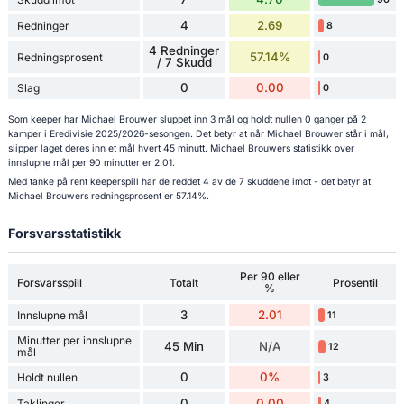
4
2.69
Redninger
8
4 Redninger
57.14%
Redningsprosent
0
/ 7 Skudd
0
0.00
Slag
0
Som keeper har Michael Brouwer sluppet inn 3 mål og holdt nullen 0 ganger på 2
kamper i Eredivisie 2025/2026-sesongen. Det betyr at når Michael Brouwer står i mål,
slipper laget deres inn et mål hvert 45 minutt. Michael Brouwers statistikk over
innslupne mål per 90 minutter er 2.01.
Med tanke på rent keeperspill har de reddet 4 av de 7 skuddene imot - det betyr at
Michael Brouwers redningsprosent er 57.14%.
Forsvarsstatistikk
Per 90 eller
Forsvarsspill
Totalt
Prosentil
%
3
2.01
Innslupne mål
11
Minutter per innslupne
45 Min
N/A
12
mål
0
0%
Holdt nullen
3
0
0.00
Taklinger
4