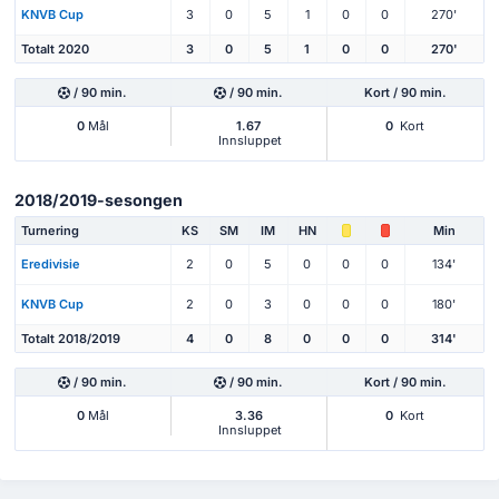
KNVB Cup
3
0
5
1
0
0
270'
Totalt 2020
3
0
5
1
0
0
270'
/ 90 min.
/ 90 min.
Kort / 90 min.
0
Mål
1.67
0
Kort
Innsluppet
2018/2019-sesongen
Turnering
KS
SM
IM
HN
Min
Eredivisie
2
0
5
0
0
0
134'
KNVB Cup
2
0
3
0
0
0
180'
Totalt 2018/2019
4
0
8
0
0
0
314'
/ 90 min.
/ 90 min.
Kort / 90 min.
0
Mål
3.36
0
Kort
Innsluppet