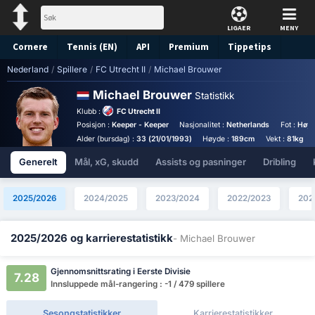
LIGAER
MENY
Cornere
Tennis (EN)
API
Premium
Tippetips
Nederland
/
Spillere
/
FC Utrecht II
/
Michael Brouwer
Michael Brouwer
Statistikk
Klubb :
FC Utrecht II
Posisjon :
Keeper - Keeper
Nasjonalitet :
Netherlands
Fot :
Høyr
Alder (bursdag) :
33 (21/01/1993)
Høyde :
189cm
Vekt :
81kg
Generelt
Mål, xG, skudd
Assists og pasninger
Dribling
2025/2026
2024/2025
2023/2024
2022/2023
202
2025/2026 og karrierestatistikk
- Michael Brouwer
Gjennomsnittsrating i Eerste Divisie
7.28
Innsluppede mål-rangering : -1 / 479 spillere
Sesongstatistikker
Karrierestatistikker