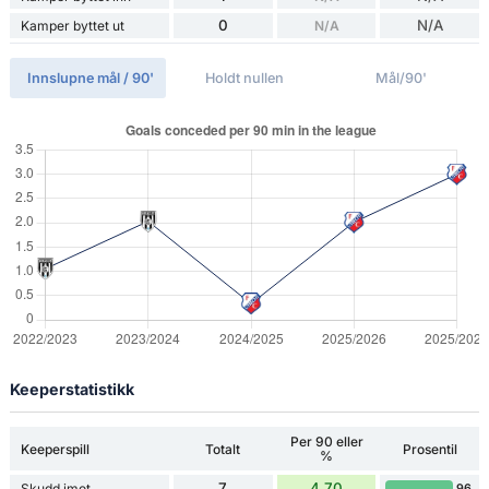
0
N/A
Kamper byttet ut
N/A
Innslupne mål / 90'
Holdt nullen
Mål/90'
Keeperstatistikk
Per 90 eller
Keeperspill
Totalt
Prosentil
%
7
4.70
Skudd imot
96