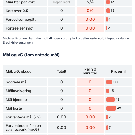
N/A
Minutter per kort
Ingen kort
17
0
0%
Kort over 0.5
18
0
0.00
Forseelser begått
5
0
0.00
Fortseelser imot
2
Michael Brouwer har ikke mottatt noen kort (gule kort eller røde kort) i løpet av denne
Eredivisie-sesongen.
Mål og xG (forventede mål)
Per 90
Mål, xG, skudd
Totalt
Prosentil
minutter
0
0
Scorede mål
30
0
0
Målinvolvering
15
0
0
Mål hjemme
42
0
0
Mål borte
49
0.00
0.00
Forventede mål (xG)
7
Forventede mål uten
0.00
0.00
7
straffespark (npxG)