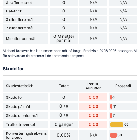
0
N/A
N/A
Straffer scoret
0
N/A
N/A
Hat-trick
0
N/A
N/A
3 eller flere mål
0
N/A
N/A
2 eller flere mål
0 Minutter
N/A
N/A
Minutter per mål
per mål
Michael Brouwer har ikke scoret noen mål så langt i Eredivisie 2025/2026-sesongen. Vi
får se hvordan de presterer i de kommende kampene.
Skudd for
Per 90
Skuddstatistikk
Totalt
Prosentil
minutter
0
0.00
Skudd for
6
0
0.00
Skudd på mål
11
/ 0
0
0.00
Skudd utenfor mål
7
/ 0
0 ganger
0.00
Truffet treverket
65
Konverteringsfrekvens
0.00%
N/A
30
for skudd