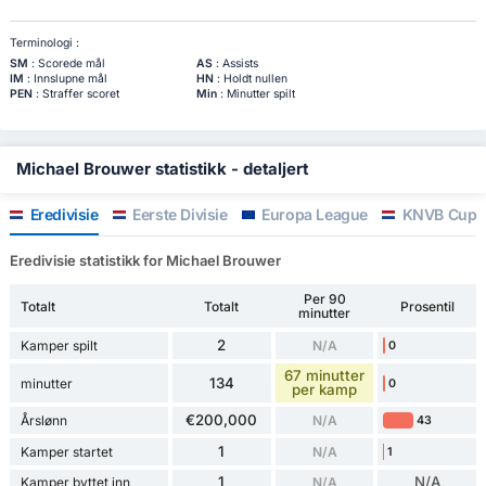
Terminologi :
SM
: Scorede mål
AS
: Assists
IM
: Innslupne mål
HN
: Holdt nullen
PEN
: Straffer scoret
Min
: Minutter spilt
Michael Brouwer statistikk - detaljert
Eredivisie
Eerste Divisie
Europa League
KNVB Cup
Eredivisie statistikk for Michael Brouwer
Per 90
Totalt
Totalt
Prosentil
minutter
2
Kamper spilt
N/A
0
67 minutter
134
minutter
0
per kamp
€200,000
Årslønn
N/A
43
1
Kamper startet
N/A
1
1
N/A
Kamper byttet inn
N/A