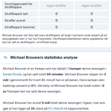
Scoringsprosent for
Ingen straffer
Ingen straffer
straffespark
0
0
Straffespark tatt
0
0
Straffer scoret
0
0
Straffespark bommet
Michael Brouwer har ikke tatt noen straffespark så langt i karrieren enda (basert på all
sesongdataen som vi har hos FootyStats). Straffesparkstatistikken deres oppdateres når
han har tatt en straffespark i et offisiell kamp.
Michael Brouwers statistiske analyse
Michael Brouwer er en Keeper som har deltatt i
1 kamper
denne sesongen i
Eerste Divisie
, og har spilt totalt
90 minutter
. Michael Brouwer slipper inn
3
mål
i gjennomsnitt for hvert 90. minutt han er på banen. Hans kamper uten
baklengs-prosent er
0%
. Det betyr at Michael Brouwer har holdt nullen i
0
av 1
kamper han har spilt denne sesongen.
Michael Brouwer har scoret
0 mål
totalt denne sesongen i ligaen, noe som
gjør at han ligger på
24
. plass på
FC Utrecht II
s toppscorerliste.