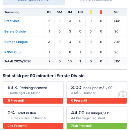
Turnering
KS
SM
IM
HN
Min
Eredivisie
2
0
3
0
0
0
134'
Eerste Divisie
1
0
3
0
0
0
90'
Europa League
3
0
4
0
0
0
201'
KNVB Cup
1
0
0
1
0
0
90'
Totalt 2025/2026
7
0
10
1
0
0
515'
Statistikk per 90 minutter i Eerste Divisie
63%
3.00
Redningsprosent
Innslupne mål / 90'
5 Redninger / 8 Skudd
3 Mål i 1 Kamper
11 Prosentil
0 Prosentil
0%
44.00
Holdt nullen
Pasninger/90'
0 'Holds nullen' i 1 Kamper
44 Pasninger registrert
2nd Prosentil
76th Prosentil