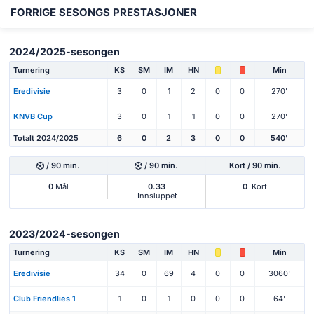
FORRIGE SESONGS PRESTASJONER
2024/2025-sesongen
Turnering
KS
SM
IM
HN
Min
Eredivisie
3
0
1
2
0
0
270'
KNVB Cup
3
0
1
1
0
0
270'
Totalt 2024/2025
6
0
2
3
0
0
540'
/ 90 min.
/ 90 min.
Kort / 90 min.
0
Mål
0.33
0
Kort
Innsluppet
2023/2024-sesongen
Turnering
KS
SM
IM
HN
Min
Eredivisie
34
0
69
4
0
0
3060'
Club Friendlies 1
1
0
1
0
0
0
64'