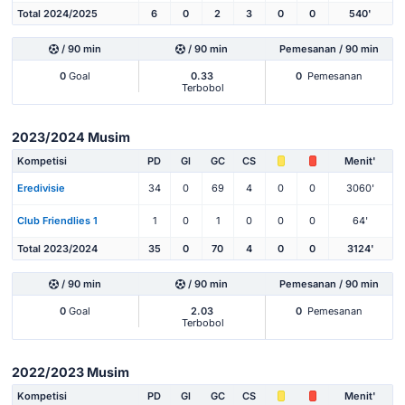
Total 2024/2025
6
0
2
3
0
0
540'
/ 90 min
/ 90 min
Pemesanan / 90 min
0
Goal
0.33
0
Pemesanan
Terbobol
2023/2024 Musim
Kompetisi
PD
Gl
GC
CS
Menit'
Eredivisie
34
0
69
4
0
0
3060'
Club Friendlies 1
1
0
1
0
0
0
64'
Total 2023/2024
35
0
70
4
0
0
3124'
/ 90 min
/ 90 min
Pemesanan / 90 min
0
Goal
2.03
0
Pemesanan
Terbobol
2022/2023 Musim
Kompetisi
PD
Gl
GC
CS
Menit'