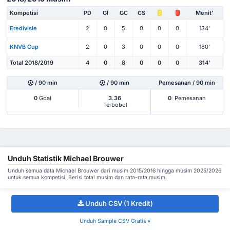
Kompetisi
PD
Gl
GC
CS
Menit'
Eredivisie
2
0
5
0
0
0
134'
KNVB Cup
2
0
3
0
0
0
180'
Total 2018/2019
4
0
8
0
0
0
314'
/ 90 min
/ 90 min
Pemesanan / 90 min
0
Goal
3.36
0
Pemesanan
Terbobol
Unduh Statistik Michael Brouwer
Unduh semua data Michael Brouwer dari musim 2015/2016 hingga musim 2025/2026
untuk semua kompetisi. Berisi total musim dan rata-rata musim.
Unduh CSV (1 Kredit)
Unduh Sample CSV Gratis »