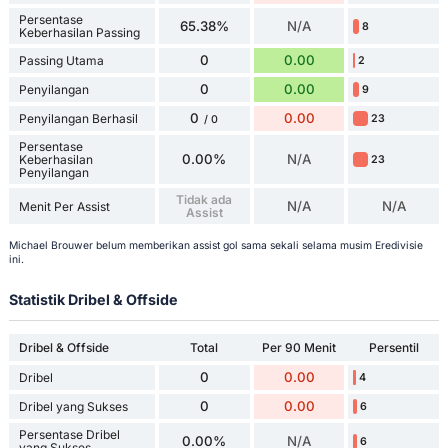
Persentase
65.38%
N/A
8
Keberhasilan Passing
0
0.00
Passing Utama
2
0
0.00
Penyilangan
9
0
0.00
Penyilangan Berhasil
23
/ 0
Persentase
0.00%
N/A
Keberhasilan
23
Penyilangan
Tidak ada
N/A
N/A
Menit Per Assist
Assist
Michael Brouwer belum memberikan assist gol sama sekali selama musim Eredivisie
ini.
Statistik Dribel & Offside
Dribel & Offside
Total
Per 90 Menit
Persentil
0
0.00
Dribel
4
0
0.00
Dribel yang Sukses
6
Persentase Dribel
0.00%
N/A
6
yang Sukses