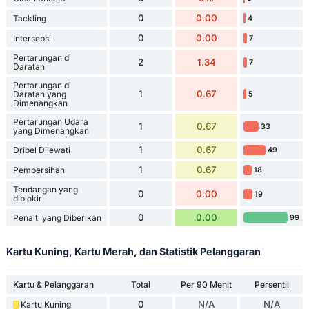
0
0.00
Tackling
4
0
0.00
Intersepsi
7
Pertarungan di
2
1.34
7
Daratan
Pertarungan di
1
0.67
Daratan yang
5
Dimenangkan
Pertarungan Udara
1
0.67
33
yang Dimenangkan
1
0.67
Dribel Dilewati
49
1
0.67
Pembersihan
18
Tendangan yang
0
0.00
19
diblokir
0
0.00
Penalti yang Diberikan
99
Kartu Kuning, Kartu Merah, dan Statistik Pelanggaran
Kartu & Pelanggaran
Total
Per 90 Menit
Persentil
0
N/A
N/A
Kartu Kuning