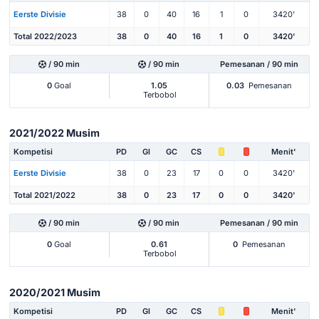
Eerste Divisie
38
0
40
16
1
0
3420'
Total 2022/2023
38
0
40
16
1
0
3420'
/ 90 min
/ 90 min
Pemesanan / 90 min
0
Goal
1.05
0.03
Pemesanan
Terbobol
2021/2022 Musim
Kompetisi
PD
Gl
GC
CS
Menit'
Eerste Divisie
38
0
23
17
0
0
3420'
Total 2021/2022
38
0
23
17
0
0
3420'
/ 90 min
/ 90 min
Pemesanan / 90 min
0
Goal
0.61
0
Pemesanan
Terbobol
2020/2021 Musim
Kompetisi
PD
Gl
GC
CS
Menit'