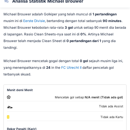
Analisa Statistik Michael Brouwer
Michael Brouwer adalah Golkiper yang telah muncul di
1 pertandingan
musim ini di
Eerste Divisie
, bertanding dengan total sebanyak
90 minutes
.
Michael Brouwer kebobolan rata-rata
3 gol
untuk setiap 90 menit dia berada
di lapangan. Rasio Clean Sheets-nya saat ini di
0%
. Artinya Michael
Brouwer telah menjada Clean Sheet di
0 pertandingan dari 1
yang dia
tandingi.
Michael Brouwer mencetak gogal dengan total
0 gol
sejauh musim liga ini,
yang menempatkannya di
24
in the
FC Utrecht II
daftar pencetak gol
terbanyak skuad.
Menit demi Menit
Mencetak gol setiap
N/A menit (Tidak ada gol)
Tidak ada Assist
Tidak ada Kartu
Rekor Penalti (Karir)