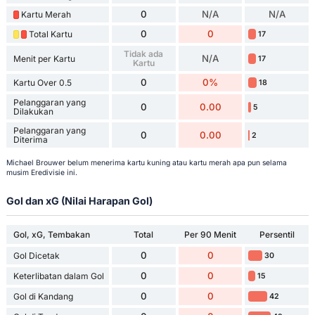
0
N/A
N/A
Kartu Merah
0
0
Total Kartu
17
Tidak ada
N/A
Menit per Kartu
17
Kartu
0
0%
Kartu Over 0.5
18
Pelanggaran yang
0
0.00
5
Dilakukan
Pelanggaran yang
0
0.00
2
Diterima
Michael Brouwer belum menerima kartu kuning atau kartu merah apa pun selama
musim Eredivisie ini.
Gol dan xG (Nilai Harapan Gol)
Gol, xG, Tembakan
Total
Per 90 Menit
Persentil
0
0
Gol Dicetak
30
0
0
Keterlibatan dalam Gol
15
0
0
Gol di Kandang
42