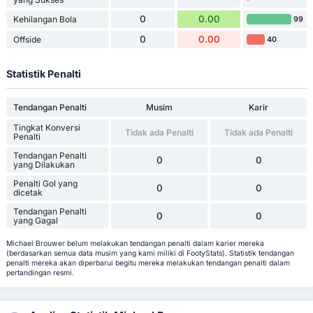
0
0.00
Kehilangan Bola
99
0
0.00
Offside
40
Statistik Penalti
Tendangan Penalti
Musim
Karir
Tingkat Konversi
Tidak ada Penalti
Tidak ada Penalti
Penalti
Tendangan Penalti
0
0
yang Dilakukan
Penalti Gol yang
0
0
dicetak
Tendangan Penalti
0
0
yang Gagal
Michael Brouwer belum melakukan tendangan penalti dalam karier mereka
(berdasarkan semua data musim yang kami miliki di FootyStats). Statistik tendangan
penalti mereka akan diperbarui begitu mereka melakukan tendangan penalti dalam
pertandingan resmi.