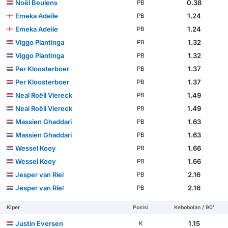
Noël Beulens
0.38
PB
Emeka Adeile
1.24
PB
Emeka Adeile
1.24
PB
Viggo Plantinga
1.32
PB
Viggo Plantinga
1.32
PB
Per Kloosterboer
1.37
PB
Per Kloosterboer
1.37
PB
Neal Roëll Viereck
1.49
PB
Neal Roëll Viereck
1.49
PB
Massien Ghaddari
1.63
PB
Massien Ghaddari
1.63
PB
Wessel Kooy
1.66
PB
Wessel Kooy
1.66
PB
Jesper van Riel
2.16
PB
Jesper van Riel
2.16
PB
Kiper
Posisi
Kebobolan / 90'
Justin Eversen
1.15
K