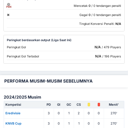
Mencetak
0
/ 0 tendangan penalti
PEN
Gagal
0
/ 0 tendangan penalti
Tingkat Konversi Penalti:
N/A
Peringkat berdasarkan output (Liga Saat Ini)
N/A
Peringkat Gol
/ 479 Players
N/A
Peringkat Gol Terbobol
/ 196 Players
PERFORMA MUSIM-MUSIM SEBELUMNYA
2024/2025 Musim
Kompetisi
PD
Gl
GC
CS
Menit'
Eredivisie
3
0
1
2
0
0
270'
KNVB Cup
3
0
1
1
0
0
270'