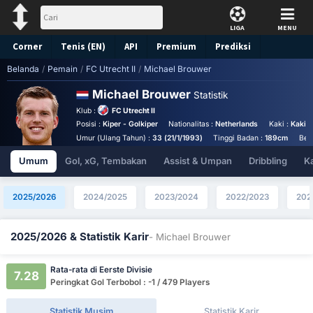
LIGA
MENU
Corner
Tenis (EN)
API
Premium
Prediksi
Belanda
/
Pemain
/
FC Utrecht II
/
Michael Brouwer
Michael Brouwer
Statistik
Klub :
FC Utrecht II
Posisi :
Kiper - Golkiper
Nationalitas :
Netherlands
Kaki :
Kaki 
Umur (Ulang Tahun) :
33 (21/1/1993)
Tinggi Badan :
189cm
Ber
Umum
Gol, xG, Tembakan
Assist & Umpan
Dribbling
K
2025/2026
2024/2025
2023/2024
2022/2023
202
2025/2026 & Statistik Karir
- Michael Brouwer
Rata-rata di Eerste Divisie
7.28
Peringkat Gol Terbobol : -1 / 479 Players
Statistik Musim
Statistik Karir