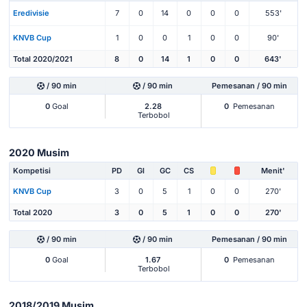
Eredivisie
7
0
14
0
0
0
553'
KNVB Cup
1
0
0
1
0
0
90'
Total 2020/2021
8
0
14
1
0
0
643'
/ 90 min
/ 90 min
Pemesanan / 90 min
0
Goal
2.28
0
Pemesanan
Terbobol
2020 Musim
Kompetisi
PD
Gl
GC
CS
Menit'
KNVB Cup
3
0
5
1
0
0
270'
Total 2020
3
0
5
1
0
0
270'
/ 90 min
/ 90 min
Pemesanan / 90 min
0
Goal
1.67
0
Pemesanan
Terbobol
2018/2019 Musim