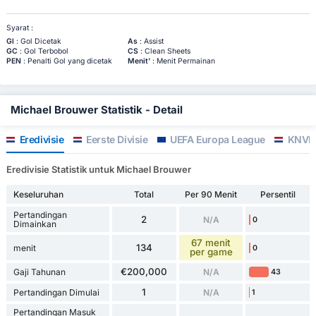
Syarat :
Gl
: Gol Dicetak
As
: Assist
GC
: Gol Terbobol
CS
: Clean Sheets
PEN
: Penalti Gol yang dicetak
Menit'
: Menit Permainan
Michael Brouwer Statistik - Detail
Eredivisie
Eerste Divisie
UEFA Europa League
KNVB
Eredivisie Statistik untuk Michael Brouwer
Keseluruhan
Total
Per 90 Menit
Persentil
Pertandingan
2
N/A
0
Dimainkan
67 menit
134
menit
0
per game
€200,000
Gaji Tahunan
N/A
43
1
Pertandingan Dimulai
N/A
1
Pertandingan Masuk