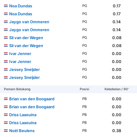
Noa Dundas
0.17
PG
Noa Dundas
0.17
PG
Jaygo van Ommeren
0.14
PG
Jaygo van Ommeren
0.14
PG
Sil van der Wegen
0.08
PG
Sil van der Wegen
0.08
PG
Ivar Jenner
0.00
PG
Ivar Jenner
0.00
PG
Jessey Sneijder
0.00
PG
Jessey Sneijder
0.00
PG
Pemain Belakang
Posisi
Kebobolan / 90'
Brian van den Boogaard
0.00
PB
Brian van den Boogaard
0.00
PB
Driss Laaouina
0.00
PB
Driss Laaouina
0.00
PB
Noël Beulens
0.38
PB