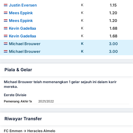
Justin Eversen
1.15
K
Mees Eppink
1.20
K
Mees Eppink
1.20
K
Kevin Gadellaa
1.68
K
Kevin Gadellaa
1.68
K
Michael Brouwer
3.00
K
Michael Brouwer
3.00
K
Piala & Gelar
Michael Brouwer telah memenangkan 1 gelar sejauh ini dalam karir
mereka.
Eerste Divisie
Pemenang Akhir
1x
2021/2022
Riwayar Transfer
FC Emmen -> Heracles Almelo