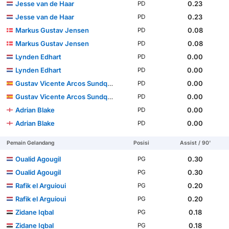
Jesse van de Haar
0.23
PD
Jesse van de Haar
0.23
PD
Markus Gustav Jensen
0.08
PD
Markus Gustav Jensen
0.08
PD
Lynden Edhart
0.00
PD
Lynden Edhart
0.00
PD
Gustav Vicente Arcos Sundqvist
0.00
PD
Gustav Vicente Arcos Sundqvist
0.00
PD
Adrian Blake
0.00
PD
Adrian Blake
0.00
PD
Pemain Gelandang
Posisi
Assist / 90'
Oualid Agougil
0.30
PG
Oualid Agougil
0.30
PG
Rafik el Arguioui
0.20
PG
Rafik el Arguioui
0.20
PG
Zidane Iqbal
0.18
PG
Zidane Iqbal
0.18
PG