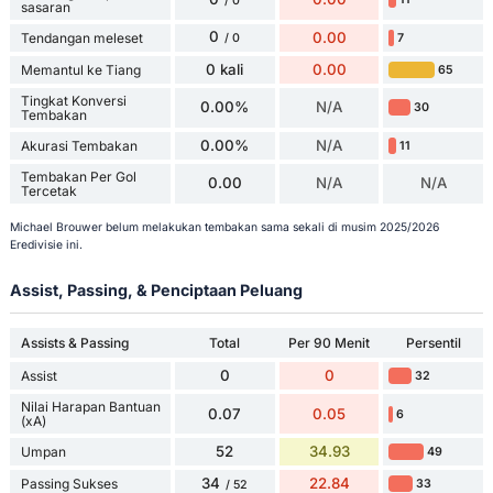
/ 0
sasaran
0
0.00
Tendangan meleset
7
/ 0
0 kali
0.00
Memantul ke Tiang
65
Tingkat Konversi
0.00%
N/A
30
Tembakan
0.00%
N/A
Akurasi Tembakan
11
Tembakan Per Gol
0.00
N/A
N/A
Tercetak
Michael Brouwer belum melakukan tembakan sama sekali di musim 2025/2026
Eredivisie ini.
Assist, Passing, & Penciptaan Peluang
Assists & Passing
Total
Per 90 Menit
Persentil
0
0
Assist
32
Nilai Harapan Bantuan
0.07
0.05
6
(xA)
52
34.93
Umpan
49
34
22.84
Passing Sukses
33
/ 52