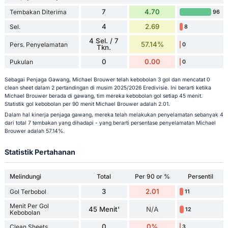
7
4.70
Tembakan Diterima
96
4
2.69
Sel.
8
4 Sel. / 7
57.14%
Pers. Penyelamatan
0
Tkn.
0
0.00
Pukulan
0
Sebagai Penjaga Gawang, Michael Brouwer telah kebobolan 3 gol dan mencatat 0
clean sheet dalam 2 pertandingan di musim 2025/2026 Eredivisie. Ini berarti ketika
Michael Brouwer berada di gawang, tim mereka kebobolan gol setiap 45 menit.
Statistik gol kebobolan per 90 menit Michael Brouwer adalah 2.01.
Dalam hal kinerja penjaga gawang, mereka telah melakukan penyelamatan sebanyak 4
dari total 7 tembakan yang dihadapi - yang berarti persentase penyelamatan Michael
Brouwer adalah 57.14%.
Statistik Pertahanan
Melindungi
Total
Per 90 or %
Persentil
3
2.01
Gol Terbobol
11
Menit Per Gol
45 Menit'
N/A
12
Kebobolan
0
0%
Clean Sheets
3