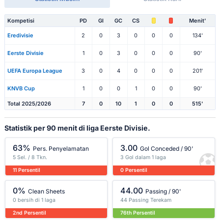
Kompetisi
PD
Gl
GC
CS
Menit'
Eredivisie
2
0
3
0
0
0
134'
Eerste Divisie
1
0
3
0
0
0
90'
UEFA Europa League
3
0
4
0
0
0
201'
KNVB Cup
1
0
0
1
0
0
90'
Total 2025/2026
7
0
10
1
0
0
515'
Statistik per 90 menit di liga Eerste Divisie.
63%
3.00
Pers. Penyelamatan
Gol Conceded / 90'
5 Sel. / 8 Tkn.
3 Gol dalam 1 laga
11 Persentil
0 Persentil
0%
44.00
Clean Sheets
Passing / 90'
0 bersih di 1 laga
44 Passing Terekam
2nd Persentil
76th Persentil