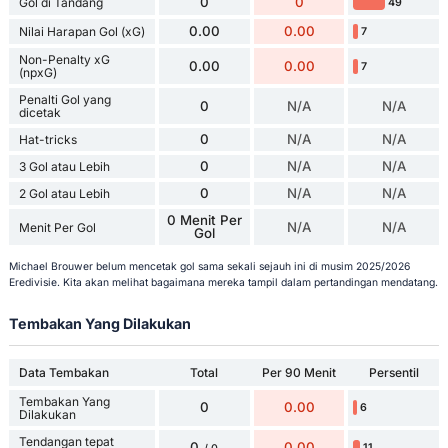
0
0
Gol di Tandang
49
0.00
0.00
Nilai Harapan Gol (xG)
7
Non-Penalty xG
0.00
0.00
7
(npxG)
Penalti Gol yang
0
N/A
N/A
dicetak
0
N/A
N/A
Hat-tricks
0
N/A
N/A
3 Gol atau Lebih
0
N/A
N/A
2 Gol atau Lebih
0 Menit Per
N/A
N/A
Menit Per Gol
Gol
Michael Brouwer belum mencetak gol sama sekali sejauh ini di musim 2025/2026
Eredivisie. Kita akan melihat bagaimana mereka tampil dalam pertandingan mendatang.
Tembakan Yang Dilakukan
Data Tembakan
Total
Per 90 Menit
Persentil
Tembakan Yang
0
0.00
6
Dilakukan
Tendangan tepat
0
0.00
11