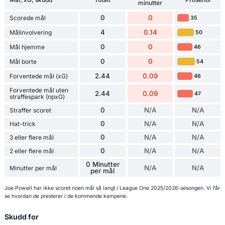
minutter
0
0
Scorede mål
35
4
0.14
Målinvolvering
50
0
0
Mål hjemme
46
0
0
Mål borte
54
2.44
0.09
Forventede mål (xG)
46
Forventede mål uten
2.44
0.09
47
straffespark (npxG)
0
N/A
N/A
Straffer scoret
0
N/A
N/A
Hat-trick
0
N/A
N/A
3 eller flere mål
0
N/A
N/A
2 eller flere mål
0 Minutter
N/A
N/A
Minutter per mål
per mål
Joe Powell har ikke scoret noen mål så langt i League One 2025/2026-sesongen. Vi får
se hvordan de presterer i de kommende kampene.
Skudd for