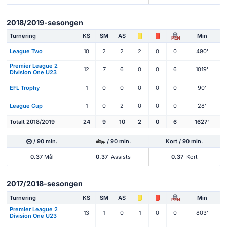
2018/2019-sesongen
Turnering
KS
SM
AS
Min
PEN
League Two
10
2
2
2
0
0
490'
Premier League 2
12
7
6
0
0
6
1019'
Division One U23
EFL Trophy
1
0
0
0
0
0
90'
League Cup
1
0
2
0
0
0
28'
Totalt 2018/2019
24
9
10
2
0
6
1627'
/ 90 min.
/ 90 min.
Kort / 90 min.
0.37
Mål
0.37
Assists
0.37
Kort
2017/2018-sesongen
Turnering
KS
SM
AS
Min
PEN
Premier League 2
13
1
0
1
0
0
803'
Division One U23