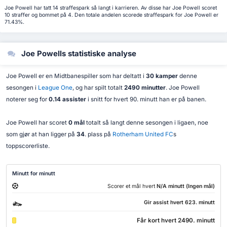
Joe Powell har tatt 14 straffespark så langt i karrieren. Av disse har Joe Powell scoret
10 straffer og bommet på 4. Den totale andelen scorede straffespark for Joe Powell er
71.43%.
Joe Powells statistiske analyse
Joe Powell er en Midtbanespiller som har deltatt i
30 kamper
denne
sesongen i
League One
, og har spilt totalt
2490 minutter
. Joe Powell
noterer seg for
0.14 assister
i snitt for hvert 90. minutt han er på banen.
Joe Powell har scoret
0 mål
totalt så langt denne sesongen i ligaen, noe
som gjør at han ligger på
34
. plass på
Rotherham United FC
s
toppscorerliste.
Minutt for minutt
Scorer et mål hvert
N/A minutt (Ingen mål)
Gir assist hvert 623. minutt
Får kort hvert 2490. minutt