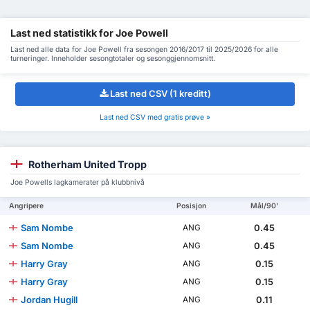
Last ned statistikk for Joe Powell
Last ned alle data for Joe Powell fra sesongen 2016/2017 til 2025/2026 for alle
turneringer. Inneholder sesongtotaler og sesonggjennomsnitt.
Last ned CSV (1 kreditt)
Last ned CSV med gratis prøve »
Rotherham United Tropp
Joe Powells lagkamerater på klubbnivå
Angripere
Posisjon
Mål/90'
Sam Nombe
0.45
ANG
Sam Nombe
0.45
ANG
Harry Gray
0.15
ANG
Harry Gray
0.15
ANG
Jordan Hugill
0.11
ANG