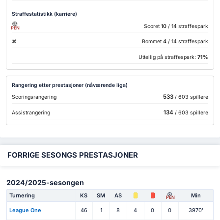
Straffestatistikk (karriere)
Scoret
10
/ 14 straffespark
PEN
Bommet
4
/ 14 straffespark
Uttellig på straffespark:
71%
Rangering etter prestasjoner (nåværende liga)
533
Scoringsrangering
/ 603 spillere
134
Assistrangering
/ 603 spillere
FORRIGE SESONGS PRESTASJONER
2024/2025-sesongen
Turnering
KS
SM
AS
Min
PEN
League One
46
1
8
4
0
0
3970'