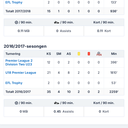
EFL Trophy
2
0
0
0
0
0
133'
Totalt 2017/2018
15
1
0
1
0
0
936'
/ 90 min.
/ 90 min.
Kort / 90 min.
0.11
Mål
0
Assists
0.11
Kort
2016/2017-sesongen
Turnering
KS
SM
AS
Min
PEN
Premier League 2
12
0
2
0
0
0
396'
Division Two U23
U18 Premier League
21
4
8
2
0
2
1810'
EFL Trophy
2
0
0
0
0
0
53'
Totalt 2016/2017
35
4
10
2
0
2
2259'
/ 90 min.
/ 90 min.
Kort / 90 min.
0
Mål
0.45
Assists
0
Kort