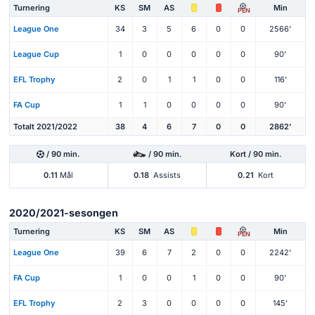
Turnering
KS
SM
AS
Min
PEN
League One
34
3
5
6
0
0
2566'
League Cup
1
0
0
0
0
0
90'
EFL Trophy
2
0
1
1
0
0
116'
FA Cup
1
1
0
0
0
0
90'
Totalt 2021/2022
38
4
6
7
0
0
2862'
/ 90 min.
/ 90 min.
Kort / 90 min.
0.11
Mål
0.18
Assists
0.21
Kort
2020/2021-sesongen
Turnering
KS
SM
AS
Min
PEN
League One
39
6
7
2
0
0
2242'
FA Cup
1
0
0
1
0
0
90'
EFL Trophy
2
3
0
0
0
0
145'