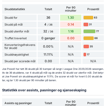
Per 90
Skuddstatistikk
Totalt
Prosentil
minutter
36
1.30
Skudd for
63
4
0.14
Skudd på mål
31
/ 36
32
1.16
Skudd utenfor mål
77
/ 36
0 ganger
0.00
Truffet treverket
66
Konverteringsfrekvens
0.00%
N/A
35
for skudd
11.11%
N/A
Skuddnøyaktighet
17
0.00
N/A
N/A
Skudd per scorede mål
Joe Powell har tatt 36 skudd på 30 kamper så langt i League One 2025/2026-sesongen.
Av de 36 skuddene, var 4 skudd på mål og de andre 32 skudd var utenfor mål. Det betyr
at Joe Powell sin skuddnøyaktighet er 11.11%. De scorer et mål for hvert 0.00 skudd de
tar, og tar 1.30 skudd per 90 minutter på banen.
Statistikk over assists, pasninger og sjanseskaping
Per 90
Assists og pasninger
Totalt
Prosentil
minutter