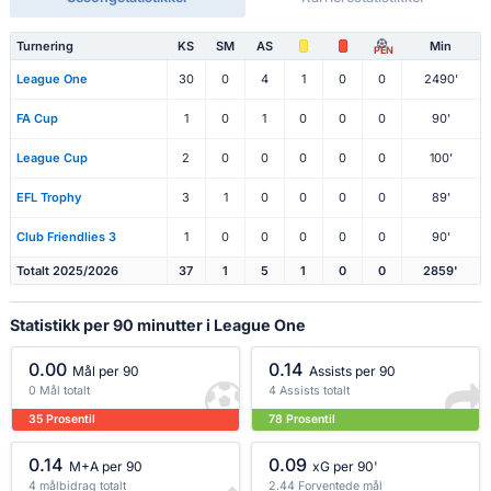
Turnering
KS
SM
AS
Min
PEN
League One
30
0
4
1
0
0
2490'
FA Cup
1
0
1
0
0
0
90'
League Cup
2
0
0
0
0
0
100'
EFL Trophy
3
1
0
0
0
0
89'
Club Friendlies 3
1
0
0
0
0
0
90'
Totalt 2025/2026
37
1
5
1
0
0
2859'
Statistikk per 90 minutter i League One
0.00
0.14
Mål per 90
Assists per 90
0 Mål totalt
4 Assists totalt
35 Prosentil
78 Prosentil
0.14
0.09
M+A per 90
xG per 90'
4 målbidrag totalt
2.44 Forventede mål