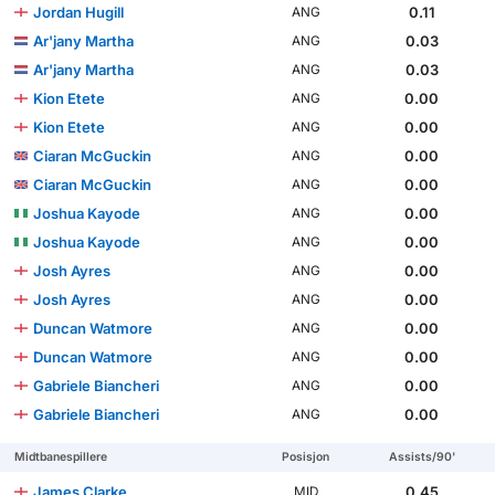
Jordan Hugill
0.11
ANG
Ar'jany Martha
0.03
ANG
Ar'jany Martha
0.03
ANG
Kion Etete
0.00
ANG
Kion Etete
0.00
ANG
Ciaran McGuckin
0.00
ANG
Ciaran McGuckin
0.00
ANG
Joshua Kayode
0.00
ANG
Joshua Kayode
0.00
ANG
Josh Ayres
0.00
ANG
Josh Ayres
0.00
ANG
Duncan Watmore
0.00
ANG
Duncan Watmore
0.00
ANG
Gabriele Biancheri
0.00
ANG
Gabriele Biancheri
0.00
ANG
Midtbanespillere
Posisjon
Assists/90'
James Clarke
0.45
MID