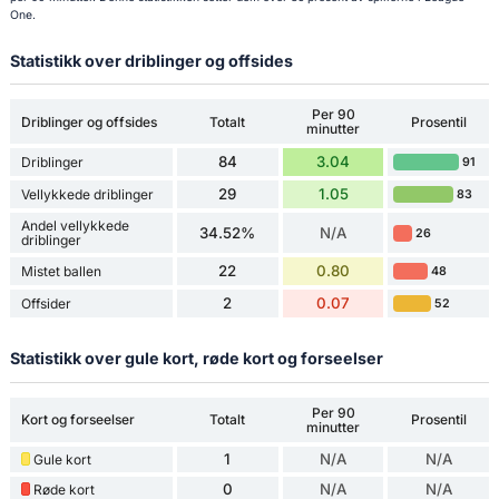
One.
Statistikk over driblinger og offsides
Per 90
Driblinger og offsides
Totalt
Prosentil
minutter
84
3.04
Driblinger
91
29
1.05
Vellykkede driblinger
83
Andel vellykkede
34.52%
N/A
26
driblinger
22
0.80
Mistet ballen
48
2
0.07
Offsider
52
Statistikk over gule kort, røde kort og forseelser
Per 90
Kort og forseelser
Totalt
Prosentil
minutter
1
N/A
N/A
Gule kort
0
N/A
N/A
Røde kort