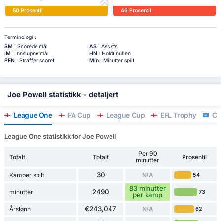
50 Prosentil
46 Prosentil
Terminologi :
SM
: Scorede mål
AS
: Assists
IM
: Innslupne mål
HN
: Holdt nullen
PEN
: Straffer scoret
Min
: Minutter spilt
Joe Powell statistikk - detaljert
League One
FA Cup
League Cup
EFL Trophy
Clu
League One statistikk for Joe Powell
Per 90
Totalt
Totalt
Prosentil
minutter
30
Kamper spilt
N/A
54
83 minutter
2490
minutter
73
per kamp
€243,047
Årslønn
N/A
62