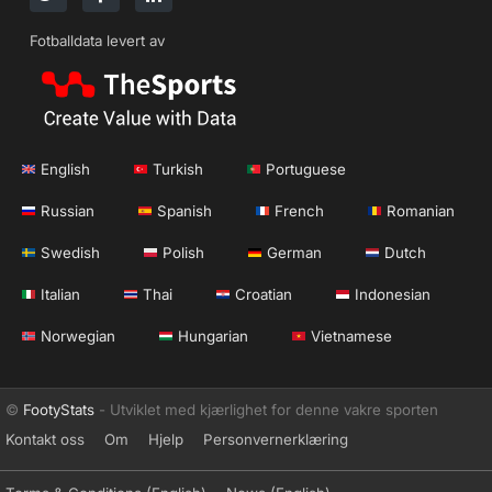
Fotballdata levert av
English
Turkish
Portuguese
Russian
Spanish
French
Romanian
Swedish
Polish
German
Dutch
Italian
Thai
Croatian
Indonesian
Norwegian
Hungarian
Vietnamese
©
FootyStats
- Utviklet med kjærlighet for denne vakre sporten
Kontakt oss
Om
Hjelp
Personvernerklæring