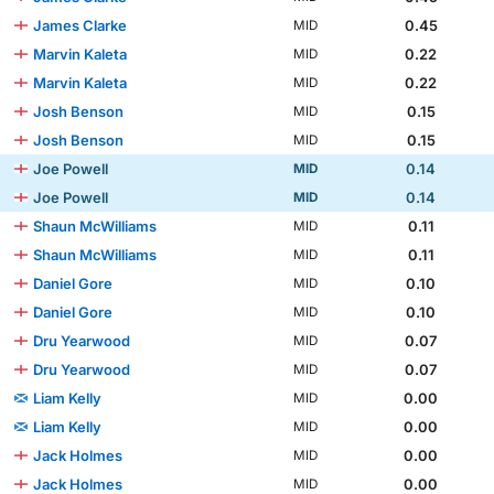
James Clarke
0.45
MID
Marvin Kaleta
0.22
MID
Marvin Kaleta
0.22
MID
Josh Benson
0.15
MID
Josh Benson
0.15
MID
Joe Powell
0.14
MID
Joe Powell
0.14
MID
Shaun McWilliams
0.11
MID
Shaun McWilliams
0.11
MID
Daniel Gore
0.10
MID
Daniel Gore
0.10
MID
Dru Yearwood
0.07
MID
Dru Yearwood
0.07
MID
Liam Kelly
0.00
MID
Liam Kelly
0.00
MID
Jack Holmes
0.00
MID
Jack Holmes
0.00
MID