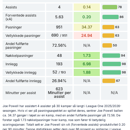
4
0.14
Assists
78
Forventede assists
5.63
0.20
86
(xA)
951
34.37
Pasninger
63
690
24.94
Vellykkede pasninger
63
/ 951
Andel fullførte
72.56%
N/A
50
pasninger
48
1.73
Nøkkelpasninger
94
193
6.98
Innlegg
98
52
1.88
Vellykkede innlegg
98
/ 193
26.94%
N/A
Andel fullførte innlegg
67
623
Minutter per
N/A
N/A
Minutter per assist
assist
Joe Powell har assistert 4 assister på 30 kamper så langt i League One 2025/2026-
sesongen. Hvis vi ser på pasningsaspektet av spillet deres, sentrer Joe Powell ballen
ca. 34.37 ganger i løpet av en kamp, med en andel fullførte pasninger på 72.56. De
foretar også 1.73 nøkkelpasninger hver kamp, noe som fører til betydelig
scoringssjanser. Totalt sett er Joe Powell sin xA (forventede assists)-produktivitet 0.20
per 90 minutter. Denne statistikken setter dem over 86 prosent av spillerne i League