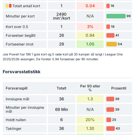
1
0.04
Totalt antall kort
16
2490
N/A
Minutter per kort
99
min'/kort
1
3%
Kort over 0.5
18
26
0.94
Forseelser begått
41
29
1.05
Fortseelser imot
54
Joe Powell har fått 1 gule kort og 0 røde kort på 30 kamper så langt i League One
2025/2026-sesongen. De foretar 0.94 forseelser per 90 minutter.
Forsvarsstatistikk
Per 90 eller
Forsvarsspill
Totalt
Prosentil
%
36
1.3
Innslupne mål
39
Minutter per innslupne
69 Min
N/A
39
mål
6
20%
Holdt nullen
25
36
1.30
Taklinger
43