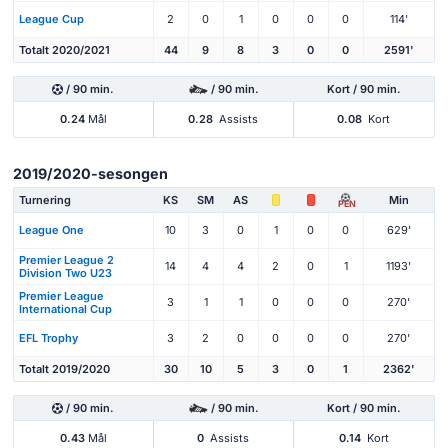
League Cup
2
0
1
0
0
0
114'
Totalt 2020/2021
44
9
8
3
0
0
2591'
/ 90 min.
/ 90 min.
Kort / 90 min.
0.24
Mål
0.28
Assists
0.08
Kort
2019/2020-sesongen
Turnering
KS
SM
AS
Min
PEN
League One
10
3
0
1
0
0
629'
Premier League 2
14
4
4
2
0
1
1193'
Division Two U23
Premier League
3
1
1
0
0
0
270'
International Cup
EFL Trophy
3
2
0
0
0
0
270'
Totalt 2019/2020
30
10
5
3
0
1
2362'
/ 90 min.
/ 90 min.
Kort / 90 min.
0.43
Mål
0
Assists
0.14
Kort