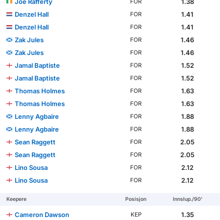
Joe Rafferty
1.38
FOR
Denzel Hall
1.41
FOR
Denzel Hall
1.41
FOR
Zak Jules
1.46
FOR
Zak Jules
1.46
FOR
Jamal Baptiste
1.52
FOR
Jamal Baptiste
1.52
FOR
Thomas Holmes
1.63
FOR
Thomas Holmes
1.63
FOR
Lenny Agbaire
1.88
FOR
Lenny Agbaire
1.88
FOR
Sean Raggett
2.05
FOR
Sean Raggett
2.05
FOR
Lino Sousa
2.12
FOR
Lino Sousa
2.12
FOR
Keepere
Posisjon
Innslup./90'
Cameron Dawson
1.35
KEP