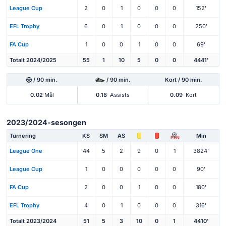
League Cup
2
0
1
0
0
0
152'
EFL Trophy
6
0
1
0
0
0
250'
FA Cup
1
0
0
1
0
0
69'
Totalt 2024/2025
55
1
10
5
0
0
4441'
/ 90 min.
/ 90 min.
Kort / 90 min.
0.02
Mål
0.18
Assists
0.09
Kort
2023/2024-sesongen
Turnering
KS
SM
AS
Min
PEN
League One
44
5
2
9
0
1
3824'
League Cup
1
0
0
0
0
0
90'
FA Cup
2
0
0
1
0
0
180'
EFL Trophy
4
0
1
0
0
0
316'
Totalt 2023/2024
51
5
3
10
0
1
4410'