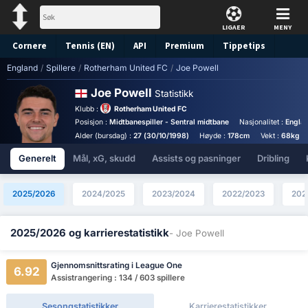
LIGAER
MENY
Cornere
Tennis (EN)
API
Premium
Tippetips
England
/
Spillere
/
Rotherham United FC
/
Joe Powell
Joe Powell
Statistikk
Klubb :
Rotherham United FC
Posisjon :
Midtbanespiller - Sentral midtbane
Nasjonalitet :
Engla
Alder (bursdag) :
27 (30/10/1998)
Høyde :
178cm
Vekt :
68kg
Generelt
Mål, xG, skudd
Assists og pasninger
Dribling
2025/2026
2024/2025
2023/2024
2022/2023
202
2025/2026 og karrierestatistikk
- Joe Powell
Gjennomsnittsrating i League One
6.92
Assistrangering : 134 / 603 spillere
Sesongstatistikker
Karrierestatistikker