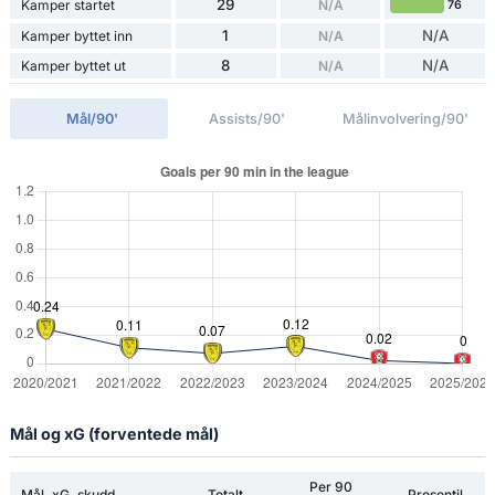
29
Kamper startet
N/A
76
1
N/A
Kamper byttet inn
N/A
8
N/A
Kamper byttet ut
N/A
Mål/90'
Assists/90'
Målinvolvering/90'
Mål og xG (forventede mål)
Per 90
Mål, xG, skudd
Totalt
Prosentil