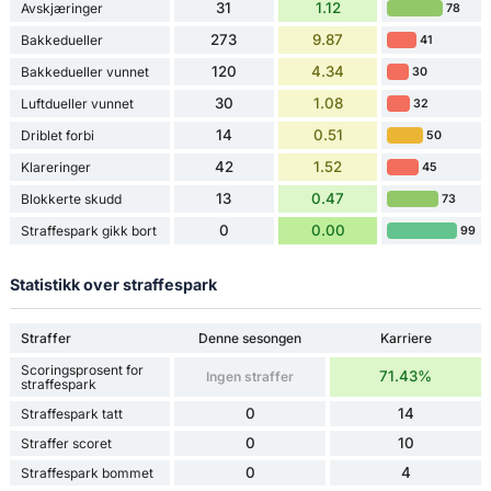
31
1.12
Avskjæringer
78
273
9.87
Bakkedueller
41
120
4.34
Bakkedueller vunnet
30
30
1.08
Luftdueller vunnet
32
14
0.51
Driblet forbi
50
42
1.52
Klareringer
45
13
0.47
Blokkerte skudd
73
0
0.00
Straffespark gikk bort
99
Statistikk over straffespark
Straffer
Denne sesongen
Karriere
Scoringsprosent for
71.43%
Ingen straffer
straffespark
0
14
Straffespark tatt
0
10
Straffer scoret
0
4
Straffespark bommet