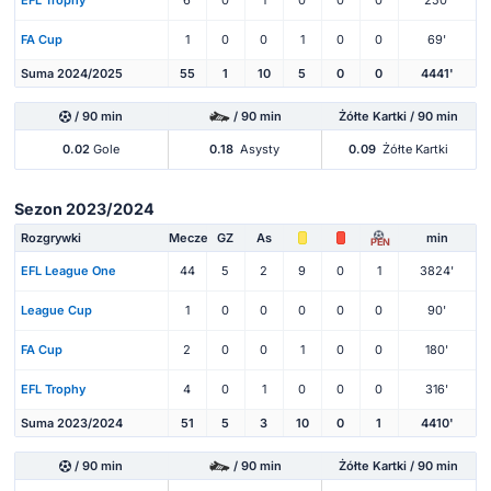
EFL Trophy
6
0
1
0
0
0
250'
FA Cup
1
0
0
1
0
0
69'
Suma 2024/2025
55
1
10
5
0
0
4441'
/ 90 min
/ 90 min
Żółte Kartki / 90 min
0.02
Gole
0.18
Asysty
0.09
Żółte Kartki
Sezon 2023/2024
Rozgrywki
Mecze
GZ
As
min
PEN
EFL League One
44
5
2
9
0
1
3824'
League Cup
1
0
0
0
0
0
90'
FA Cup
2
0
0
1
0
0
180'
EFL Trophy
4
0
1
0
0
0
316'
Suma 2023/2024
51
5
3
10
0
1
4410'
/ 90 min
/ 90 min
Żółte Kartki / 90 min