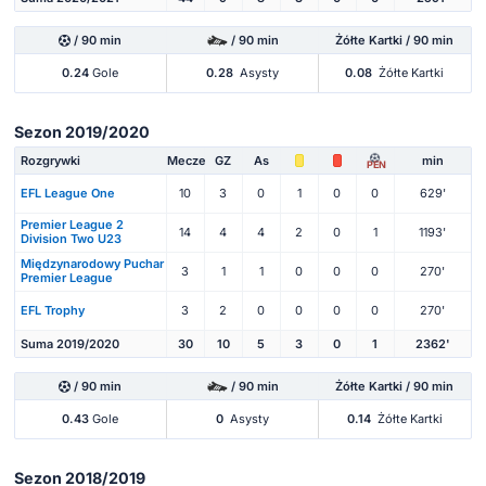
/ 90 min
/ 90 min
Żółte Kartki / 90 min
0.24
Gole
0.28
Asysty
0.08
Żółte Kartki
Sezon 2019/2020
Rozgrywki
Mecze
GZ
As
min
PEN
EFL League One
10
3
0
1
0
0
629'
Premier League 2
14
4
4
2
0
1
1193'
Division Two U23
Międzynarodowy Puchar
3
1
1
0
0
0
270'
Premier League
EFL Trophy
3
2
0
0
0
0
270'
Suma 2019/2020
30
10
5
3
0
1
2362'
/ 90 min
/ 90 min
Żółte Kartki / 90 min
0.43
Gole
0
Asysty
0.14
Żółte Kartki
Sezon 2018/2019