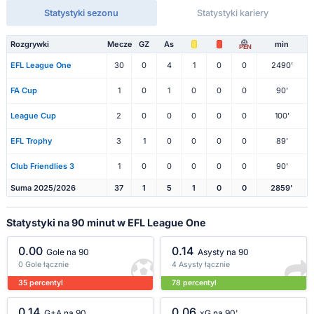
Statystyki sezonu
Statystyki kariery
Rozgrywki
Mecze
GZ
As
min
PEN
EFL League One
30
0
4
1
0
0
2490'
FA Cup
1
0
1
0
0
0
90'
League Cup
2
0
0
0
0
0
100'
EFL Trophy
3
1
0
0
0
0
89'
Club Friendlies 3
1
0
0
0
0
0
90'
Suma 2025/2026
37
1
5
1
0
0
2859'
Statystyki na 90 minut w EFL League One
0.00
0.14
Gole na 90
Asysty na 90
0 Gole łącznie
4 Asysty łącznie
35 percentyl
78 percentyl
0.14
0.06
G+A na 90
xG na 90'