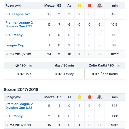
Rozgrywki
Mecze
GZ
As
min
PEN
EFL League Two
10
2
2
2
0
0
490'
Premier League 2
12
7
6
0
0
6
1019'
Division One U23
EFL Trophy
1
0
0
0
0
0
90'
League Cup
1
0
2
0
0
0
28'
Suma 2018/2019
24
9
10
2
0
6
1627'
/ 90 min
/ 90 min
Żółte Kartki / 90 min
0.37
Gole
0.37
Asysty
0.37
Żółte Kartki
Sezon 2017/2018
Rozgrywki
Mecze
GZ
As
min
PEN
Premier League 2
13
1
0
1
0
0
803'
Division One U23
EFL Trophy
2
0
0
0
0
0
133'
Suma 2017/2018
15
1
0
1
0
0
936'