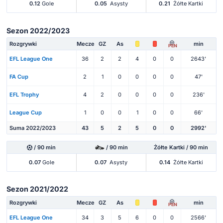
0.12
Gole
0.05
Asysty
0.21
Żółte Kartki
Sezon 2022/2023
Rozgrywki
Mecze
GZ
As
min
PEN
EFL League One
36
2
2
4
0
0
2643'
FA Cup
2
1
0
0
0
0
47'
EFL Trophy
4
2
0
0
0
0
236'
League Cup
1
0
0
1
0
0
66'
Suma 2022/2023
43
5
2
5
0
0
2992'
/ 90 min
/ 90 min
Żółte Kartki / 90 min
0.07
Gole
0.07
Asysty
0.14
Żółte Kartki
Sezon 2021/2022
Rozgrywki
Mecze
GZ
As
min
PEN
EFL League One
34
3
5
6
0
0
2566'