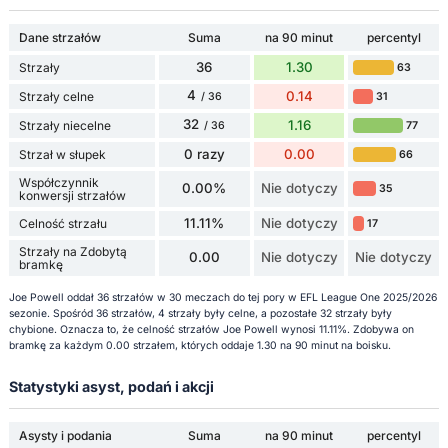
Dane strzałów
Suma
na 90 minut
percentyl
36
1.30
Strzały
63
4
0.14
Strzały celne
31
/ 36
32
1.16
Strzały niecelne
77
/ 36
0 razy
0.00
Strzał w słupek
66
Współczynnik
0.00%
Nie dotyczy
35
konwersji strzałów
11.11%
Nie dotyczy
Celność strzału
17
Strzały na Zdobytą
0.00
Nie dotyczy
Nie dotyczy
bramkę
Joe Powell oddał 36 strzałów w 30 meczach do tej pory w EFL League One 2025/2026
sezonie. Spośród 36 strzałów, 4 strzały były celne, a pozostałe 32 strzały były
chybione. Oznacza to, że celność strzałów Joe Powell wynosi 11.11%. Zdobywa on
bramkę za każdym 0.00 strzałem, których oddaje 1.30 na 90 minut na boisku.
Statystyki asyst, podań i akcji
Asysty i podania
Suma
na 90 minut
percentyl