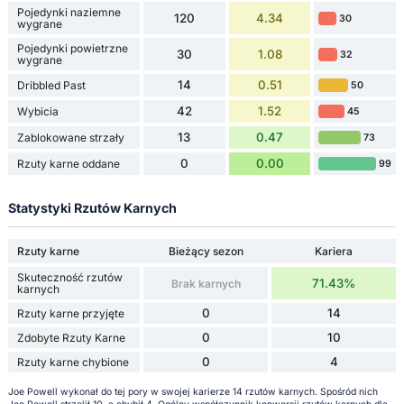
Pojedynki naziemne
120
4.34
30
wygrane
Pojedynki powietrzne
30
1.08
32
wygrane
14
0.51
Dribbled Past
50
42
1.52
Wybicia
45
13
0.47
Zablokowane strzały
73
0
0.00
Rzuty karne oddane
99
Statystyki Rzutów Karnych
Rzuty karne
Bieżący sezon
Kariera
Skuteczność rzutów
71.43%
Brak karnych
karnych
0
14
Rzuty karne przyjęte
0
10
Zdobyte Rzuty Karne
0
4
Rzuty karne chybione
Joe Powell wykonał do tej pory w swojej karierze 14 rzutów karnych. Spośród nich