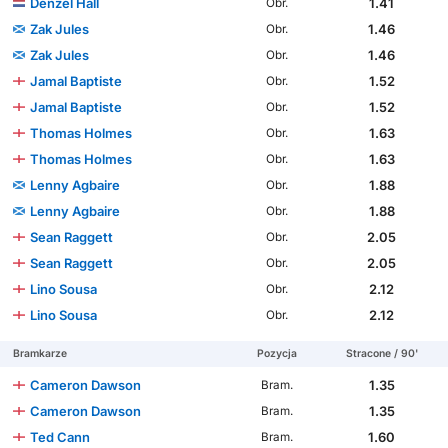
Denzel Hall
1.41
Obr.
Zak Jules
1.46
Obr.
Zak Jules
1.46
Obr.
Jamal Baptiste
1.52
Obr.
Jamal Baptiste
1.52
Obr.
Thomas Holmes
1.63
Obr.
Thomas Holmes
1.63
Obr.
Lenny Agbaire
1.88
Obr.
Lenny Agbaire
1.88
Obr.
Sean Raggett
2.05
Obr.
Sean Raggett
2.05
Obr.
Lino Sousa
2.12
Obr.
Lino Sousa
2.12
Obr.
Bramkarze
Pozycja
Stracone / 90'
Cameron Dawson
1.35
Bram.
Cameron Dawson
1.35
Bram.
Ted Cann
1.60
Bram.