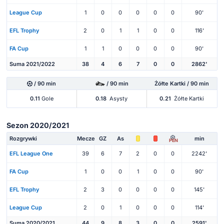
League Cup
1
0
0
0
0
0
90'
EFL Trophy
2
0
1
1
0
0
116'
FA Cup
1
1
0
0
0
0
90'
Suma 2021/2022
38
4
6
7
0
0
2862'
/ 90 min
/ 90 min
Żółte Kartki / 90 min
0.11
Gole
0.18
Asysty
0.21
Żółte Kartki
Sezon 2020/2021
Rozgrywki
Mecze
GZ
As
min
PEN
EFL League One
39
6
7
2
0
0
2242'
FA Cup
1
0
0
1
0
0
90'
EFL Trophy
2
3
0
0
0
0
145'
League Cup
2
0
1
0
0
0
114'
Suma 2020/2021
44
9
8
3
0
0
2591'