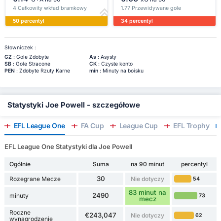
4 Całkowity wkład bramkowy
1.77 Przewidywane gole
50 percentyl
34 percentyl
Słowniczek :
GZ
: Gole Zdobyte
As
: Asysty
SB
: Gole Stracone
CK
: Czyste konto
PEN
: Zdobyte Rzuty Karne
min
: Minuty na boisku
Statystyki Joe Powell - szczegółowe
EFL League One
FA Cup
League Cup
EFL Trophy
EFL League One Statystyki dla Joe Powell
Ogólnie
Suma
na 90 minut
percentyl
30
Rozegrane Mecze
Nie dotyczy
54
83 minut na
2490
minuty
73
mecz
Roczne
€243,047
Nie dotyczy
62
wynagrodzenie