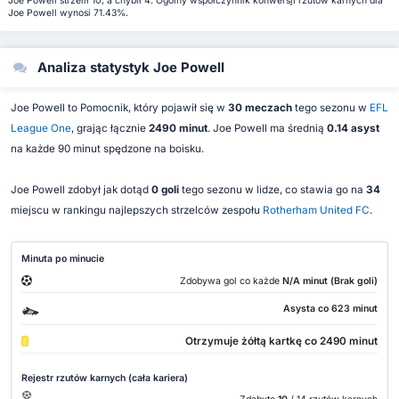
Joe Powell strzelił 10, a chybił 4. Ogólny współczynnik konwersji rzutów karnych dla
Joe Powell wynosi 71.43%.
Analiza statystyk Joe Powell
Joe Powell to Pomocnik, który pojawił się w
30 meczach
tego sezonu w
EFL
League One
, grając łącznie
2490 minut
. Joe Powell ma średnią
0.14 asyst
na każde 90 minut spędzone na boisku.
Joe Powell zdobył jak dotąd
0 goli
tego sezonu w lidze, co stawia go na
34
miejscu w rankingu najlepszych strzelców zespołu
Rotherham United FC
.
Minuta po minucie
Zdobywa gol co każde
N/A minut (Brak goli)
Asysta co 623 minut
Otrzymuje żółtą kartkę co 2490 minut
Rejestr rzutów karnych (cała kariera)