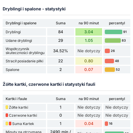
Dryblingi i spalone - statystyki
Dryblingi i spalone
Suma
na 90 minut
percentyl
84
3.04
Dryblingi
91
29
1.05
Udane dryblingi
83
Współczynnik
34.52%
Nie dotyczy
26
skuteczności dryblingu
22
0.80
Stracił posiadanie piłki
48
2
0.07
Spalone
52
Żółte kartki, czerwone kartki i statystyki fauli
Kartki i faule
Suma
na 90 minut
percentyl
1
Nie dotyczy
Nie dotyczy
Żółte kartki
0
Nie dotyczy
Nie dotyczy
Czerwone kartki
1
0.04
Suma Kartek
16
2490 min /
Minuty na otrzymaną