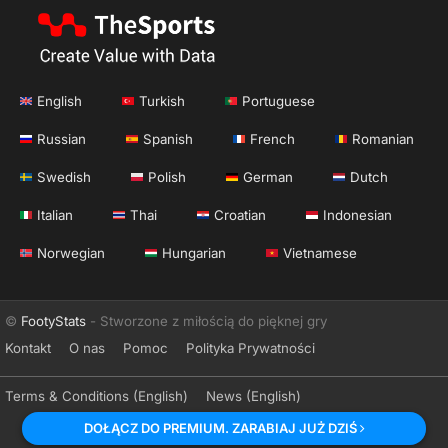
English
Turkish
Portuguese
Russian
Spanish
French
Romanian
Swedish
Polish
German
Dutch
Italian
Thai
Croatian
Indonesian
Norwegian
Hungarian
Vietnamese
©
FootyStats
- Stworzone z miłością do pięknej gry
Kontakt
O nas
Pomoc
Polityka Prywatności
Terms & Conditions (English)
News (English)
DOŁĄCZ DO PREMIUM. ZARABIAJ JUŻ DZIŚ