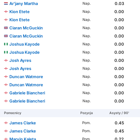
Ar'jany Martha
0.03
Nap.
Kion Etete
0.00
Nap.
Kion Etete
0.00
Nap.
Ciaran McGuckin
0.00
Nap.
Ciaran McGuckin
0.00
Nap.
Joshua Kayode
0.00
Nap.
Joshua Kayode
0.00
Nap.
Josh Ayres
0.00
Nap.
Josh Ayres
0.00
Nap.
Duncan Watmore
0.00
Nap.
Duncan Watmore
0.00
Nap.
Gabriele Biancheri
0.00
Nap.
Gabriele Biancheri
0.00
Nap.
Pomocnicy
Pozycja
Asysty / 90'
James Clarke
0.45
Pom.
James Clarke
0.45
Pom.
Marvin Kaleta
0.22
Pom.