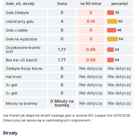
Gole, xG, strzały
Suma
na 90 minut
percentyl
0
0
Gole Zdobyte
35
4
0.14
Udział przy golu
50
0
0
Gole u siebie
46
0
0
Gole na wyjeździe
54
Oczekiwane bramki
1.77
0.06
34
(xG)
1.77
0.06
Bez kar xG (npxG)
34
0
Nie dotyczy
Nie dotyczy
Zdobyte Rzuty Karne
0
Nie dotyczy
Nie dotyczy
Hat tricki
0
Nie dotyczy
Nie dotyczy
3+ goli
0
Nie dotyczy
Nie dotyczy
2+ goli
0 Minuty na
Nie dotyczy
Nie dotyczy
Minuty na bramkę
bramkę
Joe Powell jak dotąd nie strzelił żadnego gola w sezonie EFL League One 2025/2026.
Zobaczymy jak spisze się w nadchodzących rozgrywkach.
Strzały