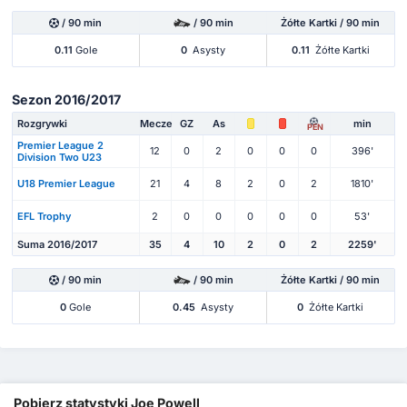
/ 90 min
/ 90 min
Żółte Kartki / 90 min
0.11
Gole
0
Asysty
0.11
Żółte Kartki
Sezon 2016/2017
Rozgrywki
Mecze
GZ
As
min
PEN
Premier League 2
12
0
2
0
0
0
396'
Division Two U23
U18 Premier League
21
4
8
2
0
2
1810'
EFL Trophy
2
0
0
0
0
0
53'
Suma 2016/2017
35
4
10
2
0
2
2259'
/ 90 min
/ 90 min
Żółte Kartki / 90 min
0
Gole
0.45
Asysty
0
Żółte Kartki
Pobierz statystyki Joe Powell