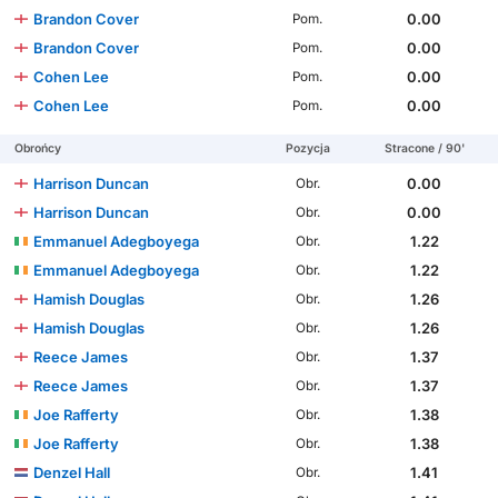
Brandon Cover
0.00
Pom.
Brandon Cover
0.00
Pom.
Cohen Lee
0.00
Pom.
Cohen Lee
0.00
Pom.
Obrońcy
Pozycja
Stracone / 90'
Harrison Duncan
0.00
Obr.
Harrison Duncan
0.00
Obr.
Emmanuel Adegboyega
1.22
Obr.
Emmanuel Adegboyega
1.22
Obr.
Hamish Douglas
1.26
Obr.
Hamish Douglas
1.26
Obr.
Reece James
1.37
Obr.
Reece James
1.37
Obr.
Joe Rafferty
1.38
Obr.
Joe Rafferty
1.38
Obr.
Denzel Hall
1.41
Obr.