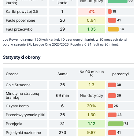
Nie dotyczy
99
karta
kartkę
1
3%
Kartki powyżej 0.5
18
26
0.94
Faule popełnione
41
29
1.05
Faul przeciwko
54
Joe Powell otrzymał 1 żółtych kartkek i 0 czerwonych kartek w 30 meczach do tej
pory w sezonie EFL League One 2025/2026. Popełnia 0.94 fauli na 90 minut.
Statystyki obrony
Na 90 min lub
Obrona
Suma
percentyl
%
36
1.3
Gole Stracone
39
Minuty na straconą
69 min
Nie dotyczy
39
bramkę
6
20%
Czyste konto
25
36
1.30
Przechwytywanie piłki
43
31
1.12
Przejęcia
78
273
9.87
Pojedynki naziemne
41