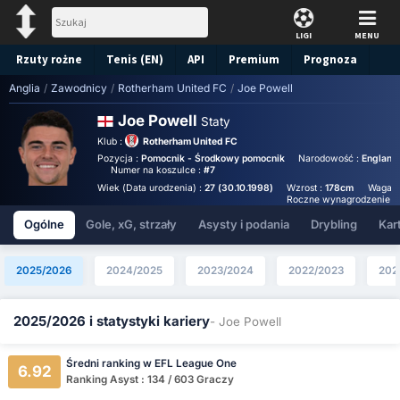
LIGI
MENU
Rzuty rożne
Tenis (EN)
API
Premium
Prognoza
Anglia
/
Zawodnicy
/
Rotherham United FC
/
Joe Powell
Joe Powell
Staty
Klub :
Rotherham United FC
Pozycja :
Pomocnik - Środkowy pomocnik
Narodowość :
England
Numer na koszulce :
#7
Wiek (Data urodzenia) :
27 (30.10.1998)
Wzrost :
178cm
Waga :
Roczne wynagrodzenie (E
Ogólne
Gole, xG, strzały
Asysty i podania
Drybling
Kart
2025/2026
2024/2025
2023/2024
2022/2023
202
2025/2026 i statystyki kariery
- Joe Powell
Średni ranking w EFL League One
6.92
Ranking Asyst : 134 / 603 Graczy