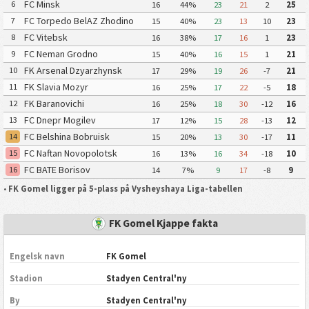
FC Minsk
6
16
44%
23
21
2
25
FC Torpedo BelAZ Zhodino
7
15
40%
23
13
10
23
FC Vitebsk
8
16
38%
17
16
1
23
FC Neman Grodno
9
15
40%
16
15
1
21
FK Arsenal Dzyarzhynsk
10
17
29%
19
26
-7
21
FK Slavia Mozyr
11
16
25%
17
22
-5
18
FK Baranovichi
12
16
25%
18
30
-12
16
FC Dnepr Mogilev
13
17
12%
15
28
-13
12
FC Belshina Bobruisk
14
15
20%
13
30
-17
11
FC Naftan Novopolotsk
15
16
13%
16
34
-18
10
FC BATE Borisov
16
14
7%
9
17
-8
9
•
FK Gomel ligger på 5-plass på Vysheyshaya Liga-tabellen
FK Gomel Kjappe fakta
Engelsk navn
FK Gomel
Stadion
Stadyen Central'ny
By
Stadyen Central'ny