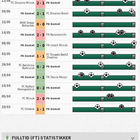
13/06
2 - 1
FC Dinamo Minsk
FK Gomel
HT
FT
30/05
2 - 1
FK Gomel
FC Dinamo Brest
HT
FT
22/05
MKK Dnepr
0 - 0
FK Gomel
HT
FT
Rohachev
14/05
2 - 3
FK Gomel
FK Baranovichi
HT
FT
08/05
2 - 0
FK Gomel
FK Isloch Minsk
HT
FT
02/05
FC Torpedo BelAZ
1 - 1
FK Gomel
HT
FT
Zhodino
26/04
FC Belshina
0 - 2
FK Gomel
HT
FT
Bobruisk
19/04
3 - 1
FK Gomel
FK Slavia Mozyr
HT
FT
10/04
FC Naftan
0 - 2
FK Gomel
HT
FT
Novopolotsk
05/04
2 - 0
FC Minsk
FK Gomel
HT
FT
20/03
1 - 1
FC Vitebsk
FK Gomel
HT
FT
FULLTID (FT) STATISTIKKER