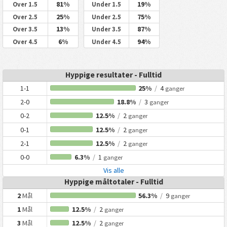
81%
19%
Over 1.5
Under 1.5
25%
75%
Over 2.5
Under 2.5
13%
87%
Over 3.5
Under 3.5
6%
94%
Over 4.5
Under 4.5
Hyppige resultater - Fulltid
1-1
25%
/
4
ganger
2-0
18.8%
/
3
ganger
0-2
12.5%
/
2
ganger
0-1
12.5%
/
2
ganger
2-1
12.5%
/
2
ganger
0-0
6.3%
/
1
ganger
Vis alle
Hyppige måltotaler - Fulltid
2
Mål
56.3%
/
9
ganger
1
Mål
12.5%
/
2
ganger
3
Mål
12.5%
/
2
ganger