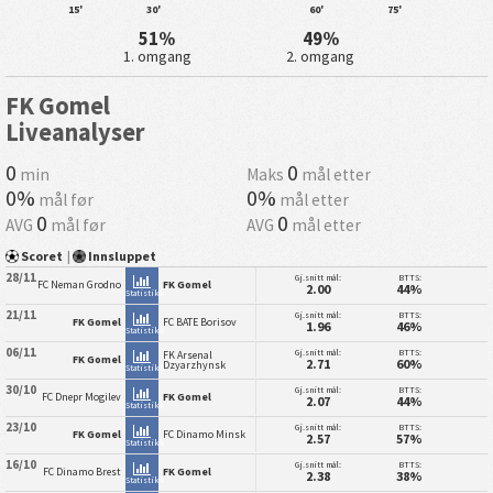
15'
30'
60'
75'
51%
49%
1. omgang
2. omgang
FK Gomel
Liveanalyser
0
0
min
Maks
mål etter
0%
0%
mål før
mål etter
0
0
AVG
mål før
AVG
mål etter
Scoret
|
Innsluppet
28/11
Gj.snitt mål:
BTTS:
FC Neman Grodno
FK Gomel
2.00
44%
Statistikk
21/11
Gj.snitt mål:
BTTS:
FK Gomel
FC BATE Borisov
1.96
46%
Statistikk
06/11
Gj.snitt mål:
BTTS:
FK Arsenal
FK Gomel
2.71
60%
Dzyarzhynsk
Statistikk
30/10
Gj.snitt mål:
BTTS:
FC Dnepr Mogilev
FK Gomel
2.07
44%
Statistikk
23/10
Gj.snitt mål:
BTTS:
FK Gomel
FC Dinamo Minsk
2.57
57%
Statistikk
16/10
Gj.snitt mål:
BTTS:
FC Dinamo Brest
FK Gomel
2.38
38%
Statistikk