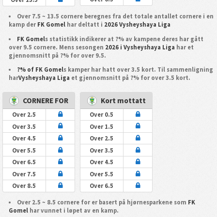
Over 7.5 ~ 13.5 cornere beregnes fra det totale antallet cornere i en
kamp der
FK Gomel
har deltatt i
2026 Vysheyshaya Liga
FK Gomel
s statistikk indikerer at ?% av kampene deres har gått
over 9.5 cornere. Mens sesongen
2026 i Vysheyshaya Liga
har et
gjennomsnitt på ?% for over 9.5.
?% of FK Gomel
s kamper har hatt over 3.5 kort. Til sammenligning
har
Vysheyshaya Liga
et gjennomsnitt på ?% for over 3.5 kort.
CORNERE FOR
Kort mottatt
Over 2.5
Over 0.5
Over 3.5
Over 1.5
Over 4.5
Over 2.5
Over 5.5
Over 3.5
Over 6.5
Over 4.5
Over 7.5
Over 5.5
Over 8.5
Over 6.5
Over 2.5 ~ 8.5 cornere for er basert på hjørnesparkene som
FK
Gomel
har vunnet i løpet av en kamp.