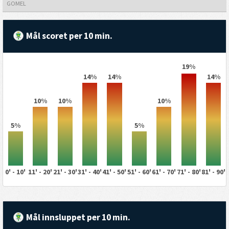
GOMEL
Mål scoret per 10 min.
19%
14%
14%
14%
10%
10%
10%
5%
5%
0' - 10'
11' - 20'
21' - 30'
31' - 40'
41' - 50'
51' - 60'
61' - 70'
71' - 80'
81' - 90'
Mål innsluppet per 10 min.