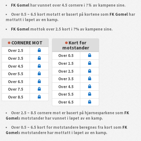
FK Gomel
har vunnet over 4.5 cornere i ?％ av kampene sine.
Over 0.5 ~ 6.5 kort motatt er basert på kortene som
FK Gomel
har
mottatt i løpet av en kamp.
FK Gomel
mottok over 2.5 kort i ?% av kampene sine.
CORNERE MOT
Kort for
motstander
Over 2.5
Over 0.5
Over 3.5
Over 1.5
Over 4.5
Over 2.5
Over 5.5
Over 3.5
Over 6.5
Over 4.5
Over 7.5
Over 5.5
Over 8.5
Over 6.5
Over 2.5 ~ 8.5 cornere mot er basert på hjørnesparkene som
FK
Gomel
s motstander har vunnet i løpet av en kamp.
Over 0.5 ~ 6.5 kort for motstandere beregnes fra kort som
FK
Gomel
s motstandere har mottatt i løpet av en kamp.