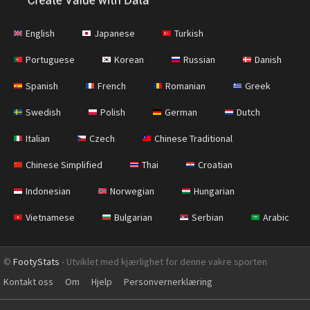
English
Japanese
Turkish
Portuguese
Korean
Russian
Danish
Spanish
French
Romanian
Greek
Swedish
Polish
German
Dutch
Italian
Czech
Chinese Traditional
Chinese Simplified
Thai
Croatian
Indonesian
Norwegian
Hungarian
Vietnamese
Bulgarian
Serbian
Arabic
©
FootyStats
- Utviklet med kjærlighet for denne vakre sporten
Kontakt oss
Om
Hjelp
Personvernerklæring