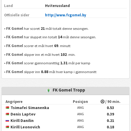
Land
Hviterussland
Offisielle sider
http://www.fcgomel.by
21
•
FK Gomel
har scoret
mål totalt denne sesongen.
14
•
FK Gomel
har sluppet inn totalt
mål denne sesongen.
69
•
FK Gomel
scorer et mål hvert
. minutt
102
•
FK Gomel
slipper inn et mål hvert
. min.
1.31
•
FK Gomel
scorer gjennomsnittlig
mål per kamp
0.88
•
FK Gomel
slipper inn
mål hver kamp i gjennomsnitt
FK Gomel Tropp
Angripere
Posisjon
/ 90 min.
Tsimafei Simanenka
0.53
ANG
Denis Laptev
0.39
ANG
Kirill Danilin
0.21
ANG
Kirill Leonovich
0.18
ANG