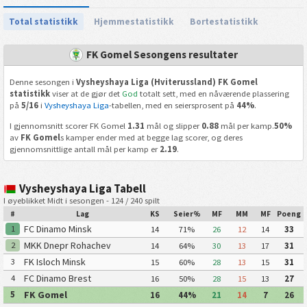
Total statistikk
Hjemmestatistikk
Bortestatistikk
FK Gomel Sesongens resultater
Denne sesongen i
Vysheyshaya Liga (Hviterussland) FK Gomel
statistikk
viser at de gjør det
God
totalt sett, med en nåværende plassering
på
5/16
i
Vysheyshaya Liga
-tabellen, med en seiersprosent på
44%
.
I gjennomsnitt scorer FK Gomel
1.31
mål og slipper
0.88
mål per kamp.
50%
av
FK Gomel
s kamper ender med at begge lag scorer, og deres
gjennomsnittlige antall mål per kamp er
2.19
.
Vysheyshaya Liga Tabell
I øyeblikket Midt i sesongen - 124 / 240 spilt
#
Lag
KS
Seier%
MF
MM
MF
Poeng
FC Dinamo Minsk
1
14
71%
26
12
14
33
MKK Dnepr Rohachev
2
14
64%
30
13
17
31
FK Isloch Minsk
3
15
60%
28
13
15
31
FC Dinamo Brest
4
16
50%
28
15
13
27
FK Gomel
5
16
44%
21
14
7
26