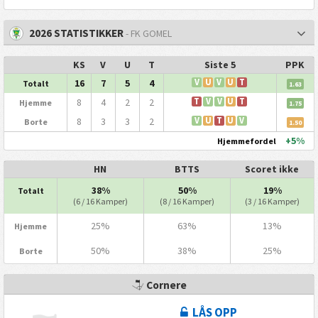
2026 STATISTIKKER
- FK GOMEL
KS
V
U
T
Siste 5
PPK
16
7
5
4
V
U
V
U
T
Totalt
1.63
8
4
2
2
T
V
V
U
T
Hjemme
1.75
8
3
3
2
V
U
T
U
V
Borte
1.50
+5%
Hjemmefordel
HN
BTTS
Scoret ikke
38%
50%
19%
Totalt
(6 / 16 Kamper)
(8 / 16 Kamper)
(3 / 16 Kamper)
25%
63%
13%
Hjemme
50%
38%
25%
Borte
Cornere
LÅS OPP