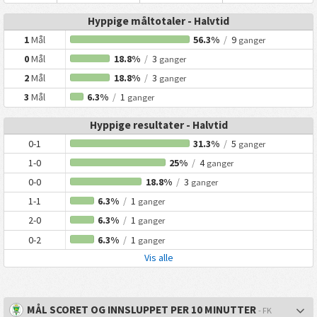
Hyppige måltotaler - Halvtid
1
Mål
56.3%
/
9
ganger
0
Mål
18.8%
/
3
ganger
2
Mål
18.8%
/
3
ganger
3
Mål
6.3%
/
1
ganger
Hyppige resultater - Halvtid
0-1
31.3%
/
5
ganger
1-0
25%
/
4
ganger
0-0
18.8%
/
3
ganger
1-1
6.3%
/
1
ganger
2-0
6.3%
/
1
ganger
0-2
6.3%
/
1
ganger
Vis alle
MÅL SCORET OG INNSLUPPET PER 10 MINUTTER
- FK