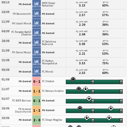
09/10
Gj.snitt mål:
BTTS:
MKK Dnepr
FK Gomel
3.13
63%
Rohachev
Statistikk
18/09
Gj.snitt mål:
BTTS:
FK Baranovichi
FK Gomel
2.57
57%
Statistikk
11/09
Gj.snitt mål:
BTTS:
FK Isloch Minsk
FK Gomel
2.29
36%
Statistikk
04/09
Gj.snitt mål:
BTTS:
FC Torpedo BelAZ
FK Gomel
2.04
36%
Zhodino
Statistikk
28/08
Gj.snitt mål:
BTTS:
FC Belshina
FK Gomel
3.03
53%
Bobruisk
Statistikk
21/08
Gj.snitt mål:
BTTS:
FK Slavia Mozyr
FK Gomel
2.21
53%
Statistikk
15/08
Gj.snitt mål:
BTTS:
FC Naftan
FK Gomel
3.53
75%
Novopolotsk
Statistikk
09/08
Gj.snitt mål:
BTTS:
FK Gomel
FC Minsk
2.53
60%
Statistikk
01/08
0 - 1
FK Gomel
FC Vitebsk
HT
FT
11/07
1 - 1
FK Gomel
FC Neman Grodno
HT
FT
02/07
0 - 1
FC BATE Borisov
FK Gomel
HT
FT
26/06
FK Arsenal
1 - 1
FK Gomel
HT
FT
Dzyarzhynsk
20/06
2 - 0
FK Gomel
FC Dnepr Mogilev
HT
FT