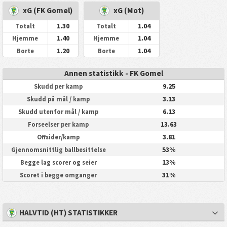
xG (FK Gomel)
xG (Mot)
1.30
1.04
Totalt
Totalt
1.40
1.04
Hjemme
Hjemme
1.20
1.04
Borte
Borte
Annen statistikk - FK Gomel
9.25
Skudd per kamp
3.13
Skudd på mål / kamp
6.13
Skudd utenfor mål / kamp
13.63
Forseelser per kamp
3.81
Offsider/kamp
53%
Gjennomsnittlig ballbesittelse
13%
Begge lag scorer og seier
31%
Scoret i begge omganger
HALVTID (HT) STATISTIKKER