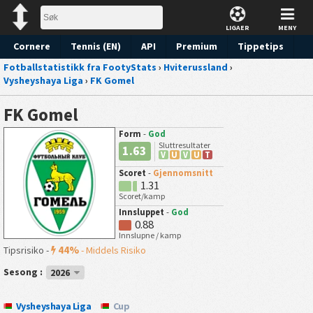
LIGAER
MENY
Cornere
Tennis (EN)
API
Premium
Tippetips
Fotballstatistikk fra FootyStats
›
Hviterussland
›
Vysheyshaya Liga
›
FK Gomel
FK Gomel
Form
-
God
Sluttresultater
1.63
V
U
V
U
T
Scoret
-
Gjennomsnitt
1.31
Scoret/kamp
Innsluppet
-
God
0.88
Innslupne / kamp
44%
Tipsrisiko -
-
Middels Risiko
Sesong :
2026
Vysheyshaya Liga
Cup