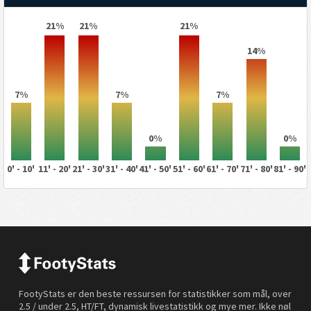
21%
21%
21%
14%
7%
7%
7%
0%
0%
0' - 10'
11' - 20'
21' - 30'
31' - 40'
41' - 50'
51' - 60'
61' - 70'
71' - 80'
81' - 90'
FootyStats er den beste ressursen for statistikker som mål, over
2.5 / under 2.5, HT/FT, dynamisk livestatistikk og mye mer. Ikke nøl