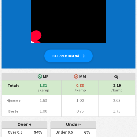
BLI PREMIUM NÅ
MF
MM
Gj.
1.31
0.88
2.19
Totalt
/ kamp
/ kamp
/ kamp
1.63
1.00
2.63
Hjemme
1.00
0.75
1.75
Borte
Over +
Under-
94%
6%
Over 0.5
Under 0.5