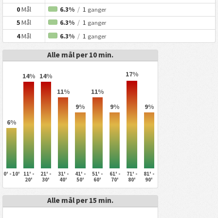
0
Mål
6.3%
/
1
ganger
5
Mål
6.3%
/
1
ganger
4
Mål
6.3%
/
1
ganger
Alle mål per 10 min.
17%
14%
14%
11%
11%
9%
9%
9%
6%
0' - 10'
11' -
21' -
31' -
41' -
51' -
61' -
71' -
81' -
20'
30'
40'
50'
60'
70'
80'
90'
Alle mål per 15 min.