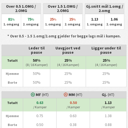
Over 0.5 1.OMG /
Over 1.5 1.OMG /
Gj.snitt mål 1.omg /
2.OMG
2.OMG
2.omg
81
75
25
25
1.13
1.06
%
%
%
%
1. omgang
2. omgang
1. omgang
2. omgang
1. omgang
2. omgang
* Over 0.5 - 1.5 1.omg/2.omg gjelder for begge lags mål i kampen.
Leder til
Uavgjort ved
Ligger under til
pause
pause
pause
50%
25%
25%
Totalt
(8 / 16 Kamper)
(4 / 16 Kamper)
(4 / 16 Kamper)
50%
25%
25%
Hjemme
50%
25%
25%
Borte
MF
(HT)
MM
(HT)
Gj.
(HT)
0.63
0.50
1.13
Totalt
/ Kamper
/ Kamper
/ Kamper
0.75
0.63
1.38
Hjemme
0.50
0.38
0.88
Borte