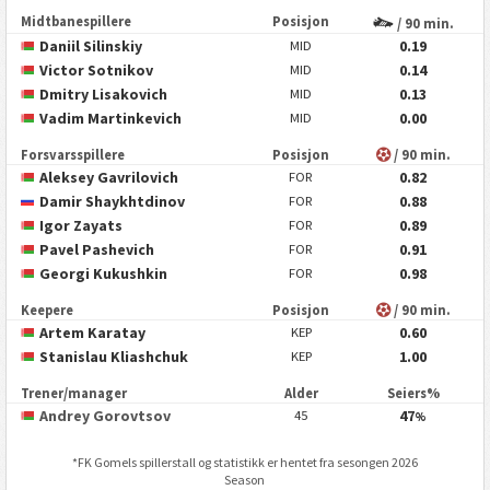
Midtbanespillere
Posisjon
/ 90 min.
Daniil Silinskiy
0.19
MID
Victor Sotnikov
0.14
MID
Dmitry Lisakovich
0.13
MID
Vadim Martinkevich
0.00
MID
Forsvarsspillere
Posisjon
/ 90 min.
Aleksey Gavrilovich
0.82
FOR
Damir Shaykhtdinov
0.88
FOR
Igor Zayats
0.89
FOR
Pavel Pashevich
0.91
FOR
Georgi Kukushkin
0.98
FOR
Keepere
Posisjon
/ 90 min.
Artem Karatay
0.60
KEP
Stanislau Kliashchuk
1.00
KEP
Trener/manager
Alder
Seiers%
Andrey Gorovtsov
47
45
%
*
FK Gomel
s spillerstall og statistikk er hentet fra sesongen 2026
Season