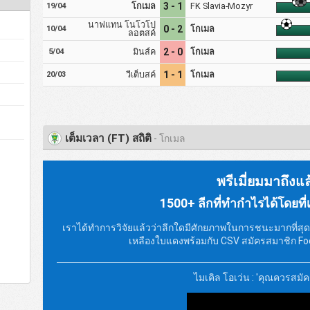
โกเมล
3 - 1
FK Slavia-Mozyr
19/04
นาฟแทน โนโวโป
0 - 2
โกเมล
10/04
ลอตสค์
มินส์ค
2 - 0
โกเมล
5/04
วีเต็บสค์
1 - 1
โกเมล
20/03
เต็มเวลา (FT) สถิติ
- โกเมล
พรีเมี่ยมมาถึงแล
1500+ ลีกที่ทำกำไรได้โดยที่เจ
เราได้ทำการวิจัยแล้วว่าลีกใดมีศักยภาพในการชนะมากที่สุด น
เหลืองใบแดงพร้อมกับ CSV สมัครสมาชิก Foo
ไมเคิล โอเว่น : 'คุณควรสมัคร