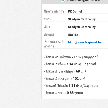
ชื่อภาษาอังกฤษ
FK Gomel
สนาม
Stadyen Central'ny
เมือง
Stadyen Central'ny
ประเทศ
เบลารุส
เว็บไซต์อย่างเป็น
http://www.fcgomel.by
ทางการ
21
•
โกเมล
ทำไปทั้งหมด
ประตูในฤดูกาลนี้.
14
•
โกเมล
เสียทั้งหมด
ประตูในฤดูกาลนี้
69
•
โกเมล
ทำประตูได้ทุก ๆ
นาที
102
•
โกเมล
เสียประตูทุกๆ
นาที
1.31
•
โกเมล
ทำได้เฉลี่ย
ประตูในทุก ๆ เกม
0.88
•
โกเมล
เสียเฉลี่ย
ทุกเกม