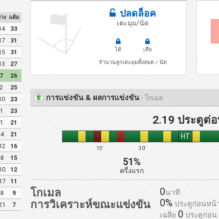
ปลดล็อค
่าง
แต้ม
เตะมุม/นัด
14
33
17
31
ได้
เสีย
15
31
จำนวนลูกเตะมุมทั้งหมด / นัด
13
27
7
26
2
25
การแข่งขัน & ผลการแข่งขัน
- โกเมล
10
23
1
23
2.19 ประตูต่อ
1
21
-4
21
HT
12
16
15'
30'
-8
15
51%
10
12
ครึ่งแรก
17
11
0
โกเมล
นาที
-8
9
0%
การวิเคราะห์ขณะแข่งขัน
ประตูก่อนหน้
21
7
0
เฉลี่ย
ประตูก่อน