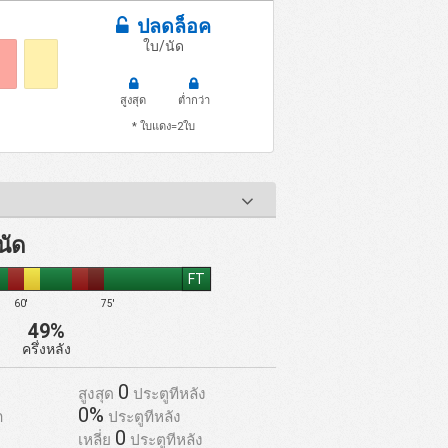
ปลดล็อค
ใบ/นัด
สูงสุด
ต่ำกว่า
* ใบแดง=2ใบ
นัด
FT
60'
75'
49%
ครึ่งหลัง
0
สูงสุด
ประตูทีหลัง
0%
า
ประตูทีหลัง
0
เหลี่ย
ประตูทีหลัง