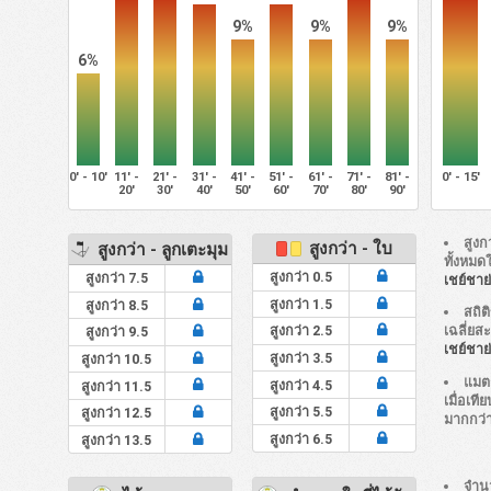
9%
9%
9%
6%
0' - 10'
11' -
21' -
31' -
41' -
51' -
61' -
71' -
81' -
0' - 15'
20'
30'
40'
50'
60'
70'
80'
90'
สูงก
สูงกว่า - ใบ
สูงกว่า - ลูกเตะมุม
ทั้งหมด
สูงกว่า 0.5
สูงกว่า 7.5
เชย์ชาย
สูงกว่า 1.5
สูงกว่า 8.5
สถิต
เฉลี่ยส
สูงกว่า 2.5
สูงกว่า 9.5
เชย์ชาย
สูงกว่า 3.5
สูงกว่า 10.5
แมต
สูงกว่า 4.5
สูงกว่า 11.5
เมื่อเทีย
สูงกว่า 5.5
สูงกว่า 12.5
มากกว่า
สูงกว่า 6.5
สูงกว่า 13.5
จำนว