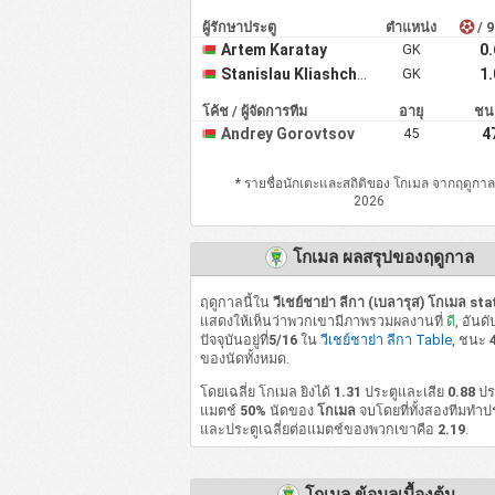
ผู้รักษาประตู
ตำแหน่ง
/ 9
Artem Karatay
GK
0
Stanislau Kliashchuk
GK
1
โค้ช / ผู้จัดการทีม
อายุ
ชน
Andrey Gorovtsov
45
4
* รายชื่อนักเตะและสถิติของ
โกเมล
จากฤดูกาล
2026
โกเมล ผลสรุปของฤดูกาล
ฤดูกาลนี้ใน
วีเชย์ชาย่า ลีกา (เบลารุส) โกเมล sta
แสดงให้เห็นว่าพวกเขามีภาพรวมผลงานที่
ดี
, อันดั
ปัจจุบันอยู่ที่
5/16
ใน
วีเชย์ชาย่า ลีกา Table
, ชนะ
ของนัดทั้งหมด.
โดยเฉลี่ย โกเมล ยิงได้
1.31
ประตูและเสีย
0.88
ประ
แมตช์
50%
นัดของ
โกเมล
จบโดยที่ทั้งสองทีมทำป
และประตูเฉลี่ยต่อแมตช์ของพวกเขาคือ
2.19
.
โกเมล ข้อมูลเบื้องต้น