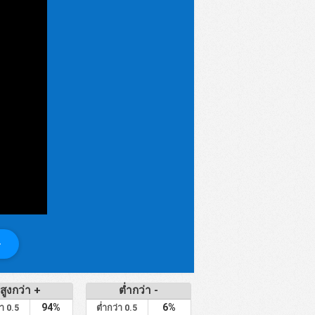
สูงกว่า +
ต่ำกว่า -
94%
6%
่า 0.5
ต่ำกว่า 0.5