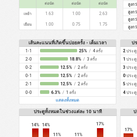
ต่อนัด
ต่อนัด
ต่อนัด
สูงกว
สูงกว
1.63
1.00
2.63
เหย้า
สูงกว
1.00
0.75
1.75
เยือน
สูงกว
เส้นคะแนนที่เกิดขึ้นบ่อยครั้ง - เต็มเวลา
ปร
1-1
25%
/
4
2
ประตู
ครั้ง
2-0
18.8%
/
3
1
ประตู
ครั้ง
0-2
12.5%
/
2
3
ประตู
ครั้ง
0-1
12.5%
/
2
0
ประตู
ครั้ง
2-1
12.5%
/
2
5
ประตู
ครั้ง
0-0
6.3%
/
1
4
ประตู
ครั้ง
แสดงทั้งหมด
ประตูทั้งหมดในช่วงแต่ละ 10 นาที
ป
17%
14%
14%
17%
11%
11%