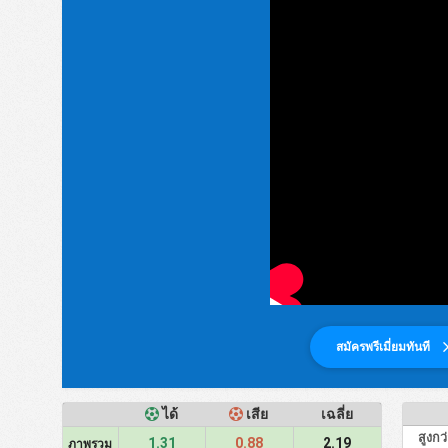
สมัครพรีเมี่ยมทันที
ได้
เสีย
เฉลี่ย
สูงกว
1.31
0.88
2.19
ภาพรวม