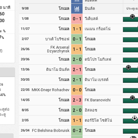
ลอตสค์
สถิติ
0 นาที
โกเมล
มินส์ค
ประตูเฉล
9/08
สถิติ
.60
โกเมล
0 - 1
วีเต็บสค์
1/08
.00
โกเมล
1 - 1
เนเมน กร็อดโน่
11/07
ะ %
7
%
บาเต้ โบริซอฟ
0 - 1
โกเมล
2/07
FK Arsenal
1 - 1
โกเมล
26/06
Dzyarzhynsk
ปี
โกเมล
2 - 0
ดนิโปร โมกิเลฟ
20/06
ดินาโม มินส์ค
2 - 1
โกเมล
13/06
โกเมล
2 - 1
ดินาโม เบรสต์
30/05
ts
บ
MKK-Dnepr Rohachev
0 - 0
โกเมล
22/05
44%
โกเมล
2 - 3
FK Baranovichi
14/05
ตูต่อ
โกเมล
2 - 0
อิสลอช
8/05
ระตู
โกเมล
1 - 1
ตอร์ปิโด โซดิโน่
2/05
FC Belshina Bobruisk
0 - 2
โกเมล
26/04