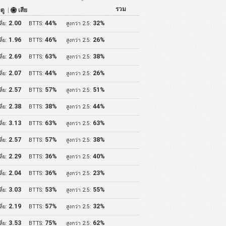
รวม
ะตู
|
เสีย
2.00
44%
32%
ี่ย:
BTTS:
สูงกว่า 2.5:
1.96
46%
26%
ี่ย:
BTTS:
สูงกว่า 2.5:
2.69
63%
38%
ี่ย:
BTTS:
สูงกว่า 2.5:
2.07
44%
26%
ี่ย:
BTTS:
สูงกว่า 2.5:
2.57
57%
51%
ี่ย:
BTTS:
สูงกว่า 2.5:
2.38
38%
44%
ี่ย:
BTTS:
สูงกว่า 2.5:
3.13
63%
63%
ี่ย:
BTTS:
สูงกว่า 2.5:
2.57
57%
38%
ี่ย:
BTTS:
สูงกว่า 2.5:
2.29
36%
40%
ี่ย:
BTTS:
สูงกว่า 2.5:
2.04
36%
23%
ี่ย:
BTTS:
สูงกว่า 2.5:
3.03
53%
55%
ี่ย:
BTTS:
สูงกว่า 2.5:
2.19
57%
32%
ี่ย:
BTTS:
สูงกว่า 2.5:
3.53
75%
62%
ี่ย:
BTTS:
สูงกว่า 2.5: