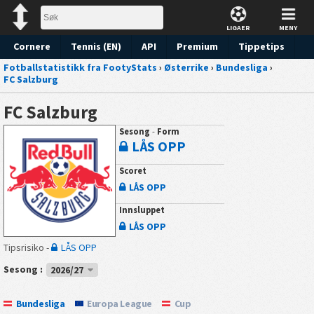
LIGAER
MENY
Cornere
Tennis (EN)
API
Premium
Tippetips
Fotballstatistikk fra FootyStats
›
Østerrike
›
Bundesliga
›
FC Salzburg
FC Salzburg
Sesong
-
Form
LÅS OPP
Scoret
LÅS OPP
Innsluppet
LÅS OPP
Tipsrisiko -
LÅS OPP
Sesong :
2026/27
Bundesliga
Europa League
Cup