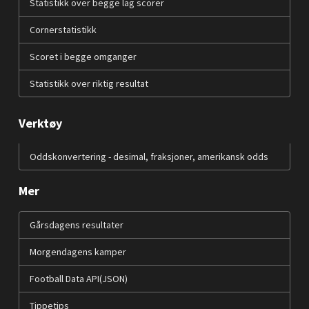
Statistikk over begge lag scorer
Cornerstatistikk
Scoret i begge omganger
Statistikk over riktig resultat
Verktøy
Oddskonvertering - desimal, fraksjoner, amerikansk odds
Mer
Gårsdagens resultater
Morgendagens kamper
Football Data API(JSON)
Tippetips