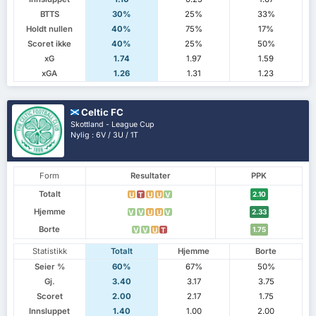
BTTS
30%
25%
33%
Holdt nullen
40%
75%
17%
Scoret ikke
40%
25%
50%
xG
1.74
1.97
1.59
xGA
1.26
1.31
1.23
Celtic FC
Skottland - League Cup
Nylig : 6V / 3U / 1T
Form
Resultater
PPK
Totalt
2.10
U
T
U
U
V
Hjemme
2.33
V
V
U
U
V
Borte
1.75
V
V
U
T
Statistikk
Totalt
Hjemme
Borte
Seier %
60%
67%
50%
Gj.
3.40
3.17
3.75
Scoret
2.00
2.17
1.75
Innsluppet
1.40
1.00
2.00