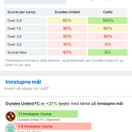
Scoret per kamp
Dundee United
Celtic
60%
100%
Over 0.5
30%
60%
Over 1.5
20%
40%
Over 2.5
10%
0%
Over 3.5
40%
0%
Scoret ikke
* Statistikken inkluderer både hjemme- og bortekamper som Dundee United FC og
Celtic FC har spilt.
Innslupne mål
Hvem vil slippe inn mål?
Dundee United FC
er
+27%
bedre
med tanke på
Innslupne mål
1.1 Innslupne / kamp
Dundee United FC (Hjemme)
1.4 Innslupne / kamp