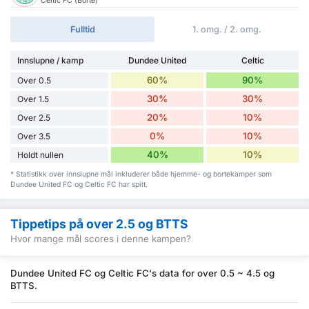
Celtic FC (Borte)
Fulltid
1. omg. / 2. omg.
Innslupne / kamp
Dundee United
Celtic
60%
90%
Over 0.5
30%
30%
Over 1.5
20%
10%
Over 2.5
0%
10%
Over 3.5
40%
10%
Holdt nullen
* Statistikk over innslupne mål inkluderer både hjemme- og bortekamper som
Dundee United FC og Celtic FC har spilt.
Tippetips på over 2.5 og BTTS
Hvor mange mål scores i denne kampen?
Dundee United FC og Celtic FC's data for over 0.5 ~ 4.5 og
BTTS.