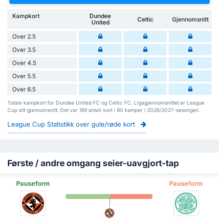
Kampkort
Dundee
Celtic
Gjennomsnitt
United
Over 2.5
Over 3.5
Over 4.5
Over 5.5
Over 6.5
Totale kampkort for Dundee United FC og Celtic FC. Ligagjennomsnittet er League
Cup sitt gjennomsnitt. Det var 189 antall kort i 80 kamper i 2026/2027-sesongen.
League Cup Statistikk over gule/røde kort
Første / andre omgang seier-uavgjort-tap
Pauseform
Pauseform