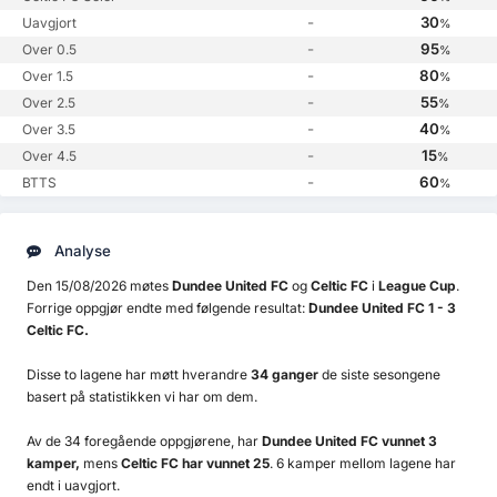
-
30
Uavgjort
%
-
95
Over 0.5
%
-
80
Over 1.5
%
-
55
Over 2.5
%
-
40
Over 3.5
%
-
15
Over 4.5
%
-
60
BTTS
%
Analyse
Den 15/08/2026 møtes
Dundee United FC
og
Celtic FC
i
League Cup
.
Forrige oppgjør endte med følgende resultat:
Dundee United FC 1 - 3
Celtic FC.
Disse to lagene har møtt hverandre
34 ganger
de siste sesongene
basert på statistikken vi har om dem.
Av de 34 foregående oppgjørene, har
Dundee United FC vunnet 3
kamper,
mens
Celtic FC har vunnet 25
. 6 kamper mellom lagene har
endt i uavgjort.