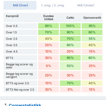
Mål (Over)
1. omg. / 2. omg.
Mål (Under)
Kampmål
Dundee
Celtic
Gjennomsnitt
United
90%
100%
95%
Over 0.5
70%
90%
80%
Over 1.5
40%
70%
55%
Over 2.5
20%
60%
40%
Over 3.5
10%
20%
15%
Over 4.5
30%
90%
60%
BTTS
Begge lag scorer og
0%
50%
25%
seier
Begge lag scorer og
20%
30%
25%
uavgjort
10%
70%
40%
BTTS og over 2.5
30%
0%
15%
BTTS Nei og over 2.5
Cornerstatistikk