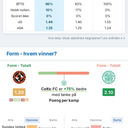
BTTS
90%
83%
100%
Holdt nullen
10%
17%
0%
Scoret ikke
0%
0%
0%
xG
1.46
1.40
1.55
xGA
1.25
1.25
1.24
Hva betyr disse statistiske begrepene? Les ordlisten
Form - hvem vinner?
Form - Totalt
Form - Totalt
Celtic FC
er
+75%
bedre
1.20
2.10
med tanke på
Poeng per kamp
T
V
V
T
U
Alle
Hjemme
Borte
Alle
Hjemme
Borte
Dundee United