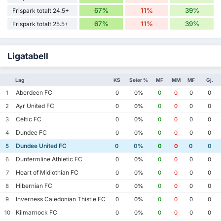
67%
11%
39%
Frispark totalt 24.5+
67%
11%
39%
Frispark totalt 25.5+
Ligatabell
Lag
KS
Seier %
MF
MM
MF
Gj.
Aberdeen FC
1
0
0%
0
0
0
0
Ayr United FC
2
0
0%
0
0
0
0
Celtic FC
3
0
0%
0
0
0
0
Dundee FC
4
0
0%
0
0
0
0
Dundee United FC
5
0
0%
0
0
0
0
Dunfermline Athletic FC
6
0
0%
0
0
0
0
Heart of Midlothian FC
7
0
0%
0
0
0
0
Hibernian FC
8
0
0%
0
0
0
0
Inverness Caledonian Thistle FC
9
0
0%
0
0
0
0
Kilmarnock FC
10
0
0%
0
0
0
0