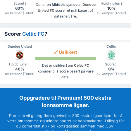
Scoret i
Holdt nullen i
Det er en
Middels sjanse
at
Dundee
60%
10%
United FC
scorer et mål basert på
av kamper (Totalt)
av kamper (Totalt)
dataene våre.
Scorer
Celtic FC
?
Dundee United
Celtic
Usikkert
Holdt nullen i
Scoret i
Det er
usikkert
om
Celtic FC
40%
0%
kommer til å score basert på våre
av kamper (Totalt)
av kamper (Totalt)
data.
Oppgradere til Premium! 500 ekstra
lønnsomme ligaer.
Premium vil gi deg flere gevinster. 500 ekstra ligaer kjent for å
være lønnsomme og mindre sporet av bookmakerne. I tillegg får
du cornerstatistikk og kortstatistikk sammen med CSV-