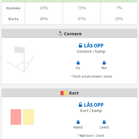
20%
73%
7%
Hjemme
40%
47%
20%
Borte
Cornere
LÅS OPP
Cornere / kamp
For
Mot
* Totalt antall cornere / kamp
Kort
LÅS OPP
Kort / kamp
Høyest
Lavest
* Rødt kort = 2 kort.