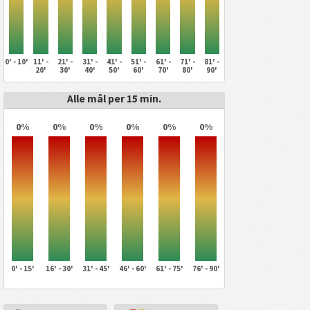
0' - 10'
11' -
21' -
31' -
41' -
51' -
61' -
71' -
81' -
20'
30'
40'
50'
60'
70'
80'
90'
Alle mål per 15 min.
0%
0%
0%
0%
0%
0%
0' - 15'
16' - 30'
31' - 45'
46' - 60'
61' - 75'
76' - 90'