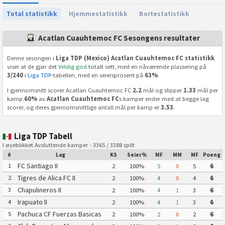
Total statistikk
Hjemmestatistikk
Bortestatistikk
Acatlan Cuauhtemoc FC Sesongens resultater
Denne sesongen i
Liga TDP (Mexico) Acatlan Cuauhtemoc FC statistikk
viser at de gjør det
Veldig god
totalt sett, med en nåværende plassering på
3/240
i
Liga TDP
-tabellen, med en seiersprosent på
63%
.
I gjennomsnitt scorer Acatlan Cuauhtemoc FC
2.2
mål og slipper
1.33
mål per
kamp.
60%
av
Acatlan Cuauhtemoc FC
s kamper ender med at begge lag
scorer, og deres gjennomsnittlige antall mål per kamp er
3.53
.
Liga TDP Tabell
I øyeblikket Avsluttende kamper - 3365 / 3388 spilt
#
Lag
KS
Seier%
MF
MM
MF
Poeng
FC Santiago II
1
2
100%
5
0
5
6
Tigres de Alica FC II
2
2
100%
4
0
4
6
Chapulineros II
3
2
100%
4
1
3
6
Irapuato II
4
2
100%
4
1
3
6
Pachuca CF Fuerzas Basicas
5
2
100%
2
0
2
6
Pachuca CF III