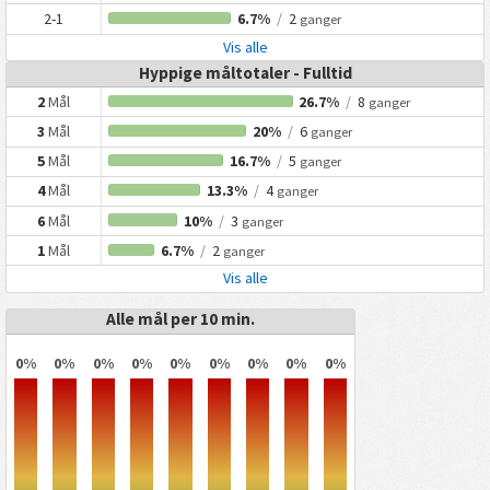
2-1
6.7%
/
2
ganger
Vis alle
Hyppige måltotaler - Fulltid
2
Mål
26.7%
/
8
ganger
3
Mål
20%
/
6
ganger
5
Mål
16.7%
/
5
ganger
4
Mål
13.3%
/
4
ganger
6
Mål
10%
/
3
ganger
1
Mål
6.7%
/
2
ganger
Vis alle
Alle mål per 10 min.
0%
0%
0%
0%
0%
0%
0%
0%
0%