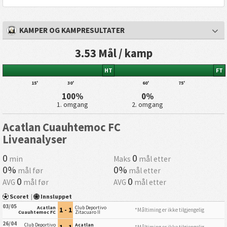
KAMPER OG KAMPRESULTATER
3.53 Mål / kamp
HT
FT
15'
30'
60'
75'
100%
0%
1. omgang
2. omgang
Acatlan Cuauhtemoc FC
Liveanalyser
0
0
min
Maks
mål etter
0%
0%
mål før
mål etter
0
0
AVG
mål før
AVG
mål etter
Scoret
|
Innsluppet
03/05
Acatlan
Club Deportivo
1 - 1
*Måltiming er ikke tilgjengelig
Cuauhtemoc FC
Zitacuaro II
26/04
Club Deportivo
Acatlan
1 - 1
*Måltiming er ikke tilgjengelig