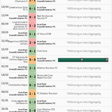
Zitacuaro II
Cuauhtemoc FC
19/04
Catedraticos Elite
Acatlan
0 - 1
*Måltiming er ikke tilgjengelig
FC II
Cuauhtemoc FC
12/04
Acatlan
Real Animas de
0 - 2
*Måltiming er ikke tilgjengelig
Cuauhtemoc FC
Sayula CF
Club HO GAR H
05/04
Matamoros
Acatlan
3 - 2
*Måltiming er ikke tilgjengelig
Gavilanes FC
Cuauhtemoc FC
Matamoros II
29/03
Acatlan
3 - 1
*Måltiming er ikke tilgjengelig
CF Fenix CFAR
Cuauhtemoc FC
21/03
Deportivo CAFESSA
Acatlan
2 - 0
*Måltiming er ikke tilgjengelig
Jalisco
Cuauhtemoc FC
15/03
Acatlan
4 - 1
*Måltiming er ikke tilgjengelig
Club Sure
Cuauhtemoc FC
CF Volcanes de
04/03
Acatlan
0 - 0
Colima Deportivo
HT
FT
Cuauhtemoc FC
Tala
01/03
Acatlan
2 - 1
*Måltiming er ikke tilgjengelig
Atletico Tesistan FC
Cuauhtemoc FC
18/02
Acatlan
Mulos del Club
4 - 2
*Måltiming er ikke tilgjengelig
Cuauhtemoc FC
Deportivo Oro
13/02
Acatlan
0 - 2
*Måltiming er ikke tilgjengelig
Club Gallos Viejos
Cuauhtemoc FC
08/02
Acatlan
1 - 1
*Måltiming er ikke tilgjengelig
FC Diablos Tesistan
Cuauhtemoc FC
31/01
Club Legado del
Acatlan
1 - 2
*Måltiming er ikke tilgjengelig
Centenario
Cuauhtemoc FC
25/01
Acatlan
Caja Oblatos CFD
3 - 0
*Måltiming er ikke tilgjengelig
Cuauhtemoc FC
Tlajomulco