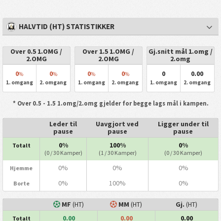
HALVTID (HT) STATISTIKKER
Over 0.5 1.OMG /
Over 1.5 1.OMG /
Gj.snitt mål 1.omg /
2.OMG
2.OMG
2.omg
0
0
0
0
0
0.00
%
%
%
%
1. omgang
2. omgang
1. omgang
2. omgang
1. omgang
2. omgang
* Over 0.5 - 1.5 1.omg/2.omg gjelder for begge lags mål i kampen.
Leder til
Uavgjort ved
Ligger under til
pause
pause
pause
0%
100%
0%
Totalt
(0 / 30 Kamper)
(1 / 30 Kamper)
(0 / 30 Kamper)
0%
0%
0%
Hjemme
0%
100%
0%
Borte
MF
(HT)
MM
(HT)
Gj.
(HT)
0.00
0.00
0.00
Totalt