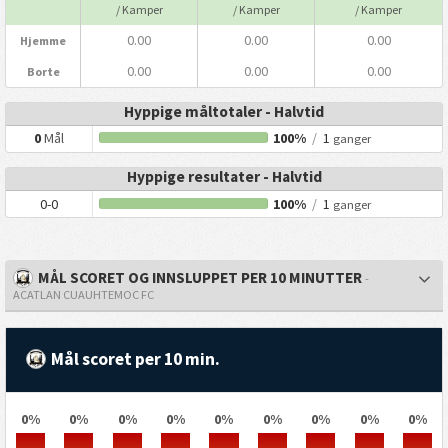
/ Kamper
/ Kamper
/ Kamper
0.00
0.00
0.00
Hjemme
0.00
0.00
0.00
Borte
Hyppige måltotaler - Halvtid
0
Mål
100%
/
1
ganger
Hyppige resultater - Halvtid
0-0
100%
/
1
ganger
MÅL SCORET OG INNSLUPPET PER 10 MINUTTER
-
ACATLAN CUAUHTEMOC FC
Mål scoret per 10 min.
0%
0%
0%
0%
0%
0%
0%
0%
0%