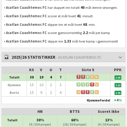
40
•
Acatlan Cuauhtemoc FC
har sluppet inn totalt
mål denne sesongen.
41
•
Acatlan Cuauhtemoc FC
scorer et mål hvert
. minutt
68
•
Acatlan Cuauhtemoc FC
slipper inn et mål hvert
. min.
2.2
•
Acatlan Cuauhtemoc FC
scorer gjennomsnittlig
mål per kamp
1.33
•
Acatlan Cuauhtemoc FC
slipper inn
mål hver kamp i gjennomsnitt
2025/26 STATISTIKKER
- ACATLAN CUAUHTEMOC FC
KS
V
U
T
Siste 5
PPK
30
19
4
7
T
T
V
U
U
Totalt
2.03
15
10
2
3
V
V
V
T
U
Hjemme
2.13
15
9
2
4
U
T
T
V
U
Borte
1.93
+4%
Hjemmefordel
HN
BTTS
Scoret ikke
30%
60%
13%
Totalt
(9 / 30 Kamper)
(18 / 30 Kamper)
(4 / 30 Kamper)