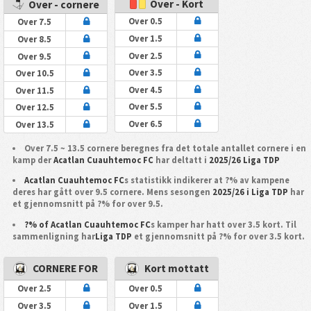
Over - Kort
Over - cornere
Over 0.5
Over 7.5
Over 1.5
Over 8.5
Over 2.5
Over 9.5
Over 3.5
Over 10.5
Over 4.5
Over 11.5
Over 5.5
Over 12.5
Over 6.5
Over 13.5
Over 7.5 ~ 13.5 cornere beregnes fra det totale antallet cornere i en
kamp der
Acatlan Cuauhtemoc FC
har deltatt i
2025/26 Liga TDP
Acatlan Cuauhtemoc FC
s statistikk indikerer at ?% av kampene
deres har gått over 9.5 cornere. Mens sesongen
2025/26 i Liga TDP
har
et gjennomsnitt på ?% for over 9.5.
?% of Acatlan Cuauhtemoc FC
s kamper har hatt over 3.5 kort. Til
sammenligning har
Liga TDP
et gjennomsnitt på ?% for over 3.5 kort.
CORNERE FOR
Kort mottatt
Over 2.5
Over 0.5
Over 3.5
Over 1.5