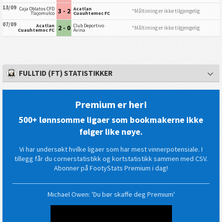
13/09
Caja Oblatos CFD
Acatlan
3 - 2
*Måltiming er ikke tilgjengelig
Tlajomulco
Cuauhtemoc FC
07/09
Acatlan
Club Deportivo
2 - 0
*Måltiming er ikke tilgjengelig
Cuauhtemoc FC
Avina
FULLTID (FT) STATISTIKKER
Premium er her!
500+ lønnsomme ligaer som bookmakerne ikke
følger like nøye.
Vi har undersøkt hvilke ligaer som har mest vinnerpotensiale. I
tillegg får du cornerstatistikk og kortstatistikk sammen med CSV.
Abonner på FootyStats Premium i dag!
Michael Owen: 'Du bør skaffe deg Premium'