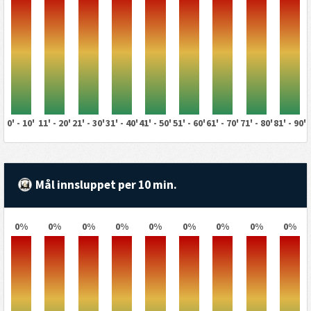
0' - 10'
11' - 20'
21' - 30'
31' - 40'
41' - 50'
51' - 60'
61' - 70'
71' - 80'
81' - 90'
Mål innsluppet per 10 min.
0%
0%
0%
0%
0%
0%
0%
0%
0%