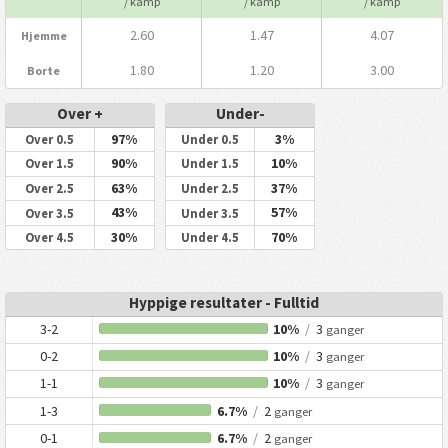
/ kamp
/ kamp
/ kamp
2.60
1.47
4.07
Hjemme
1.80
1.20
3.00
Borte
Over +
Under-
97%
3%
Over 0.5
Under 0.5
90%
10%
Over 1.5
Under 1.5
63%
37%
Over 2.5
Under 2.5
43%
57%
Over 3.5
Under 3.5
30%
70%
Over 4.5
Under 4.5
Hyppige resultater - Fulltid
3-2
10%
/
3
ganger
0-2
10%
/
3
ganger
1-1
10%
/
3
ganger
1-3
6.7%
/
2
ganger
0-1
6.7%
/
2
ganger