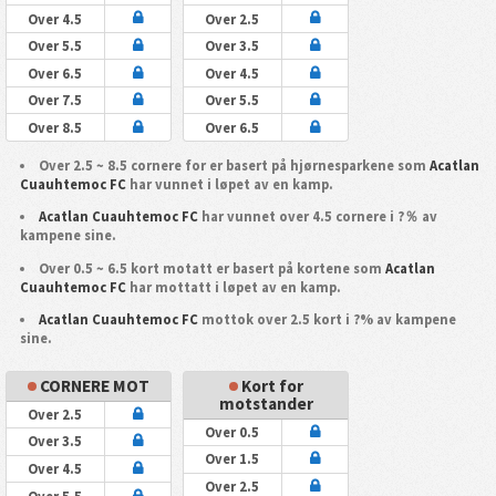
Over 4.5
Over 2.5
Over 5.5
Over 3.5
Over 6.5
Over 4.5
Over 7.5
Over 5.5
Over 8.5
Over 6.5
Over 2.5 ~ 8.5 cornere for er basert på hjørnesparkene som
Acatlan
Cuauhtemoc FC
har vunnet i løpet av en kamp.
Acatlan Cuauhtemoc FC
har vunnet over 4.5 cornere i ?％ av
kampene sine.
Over 0.5 ~ 6.5 kort motatt er basert på kortene som
Acatlan
Cuauhtemoc FC
har mottatt i løpet av en kamp.
Acatlan Cuauhtemoc FC
mottok over 2.5 kort i ?% av kampene
sine.
CORNERE MOT
Kort for
motstander
Over 2.5
Over 0.5
Over 3.5
Over 1.5
Over 4.5
Over 2.5