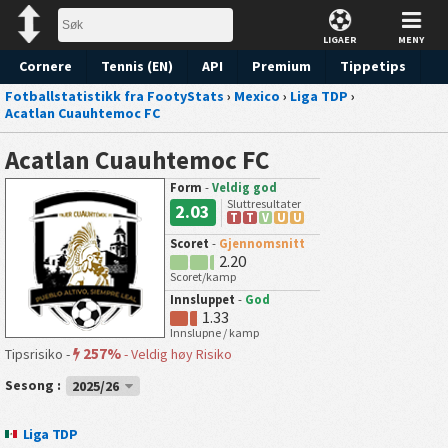
LIGAER
MENY
Cornere
Tennis (EN)
API
Premium
Tippetips
Fotballstatistikk fra FootyStats
›
Mexico
›
Liga TDP
›
Acatlan Cuauhtemoc FC
Acatlan Cuauhtemoc FC
Form
-
Veldig god
Sluttresultater
2.03
T
T
V
U
U
Scoret
-
Gjennomsnitt
2.20
Scoret/kamp
Innsluppet
-
God
1.33
Innslupne / kamp
257%
Tipsrisiko -
-
Veldig høy Risiko
Sesong :
2025/26
Liga TDP