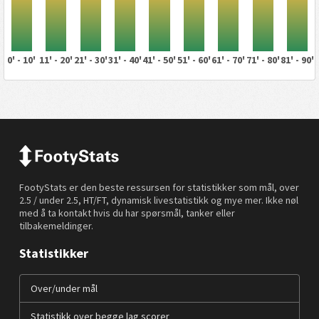
0' - 10'
11' - 20'
21' - 30'
31' - 40'
41' - 50'
51' - 60'
61' - 70'
71' - 80'
81' - 90'
FootyStats er den beste ressursen for statistikker som mål, over
2.5 / under 2.5, HT/FT, dynamisk livestatistikk og mye mer. Ikke nøl
med å ta kontakt hvis du har spørsmål, tanker eller
tilbakemeldinger.
Statistikker
Over/under mål
Statistikk over begge lag scorer