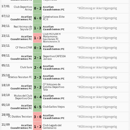
17/01
Club Deportivo
Acatlan
0 - 2
*Måltiming er ikke tilgjengelig
Avina
Cuauhtemoc FC
07/12
Acatlan
Catedraticos Elite
6 - 0
*Måltiming er ikke tilgjengelig
Cuauhtemoc FC
FC II
30/11
Real Animas de
Acatlan
1 - 3
*Måltiming er ikke tilgjengelig
Sayula CF
Cuauhtemoc FC
Club HO GAR H
23/11
Acatlan
Matamoros
1 - 3
*Måltiming er ikke tilgjengelig
Cuauhtemoc FC
Gavilanes FC
Matamoros II
15/11
Acatlan
0 - 1
*Måltiming er ikke tilgjengelig
CF Fenix CFAR
Cuauhtemoc FC
09/11
Acatlan
Deportivo CAFESSA
2 - 1
*Måltiming er ikke tilgjengelig
Cuauhtemoc FC
Jalisco
05/11
Acatlan
2 - 4
*Måltiming er ikke tilgjengelig
Club Sure
Cuauhtemoc FC
25/10
Acatlan
2 - 3
*Måltiming er ikke tilgjengelig
Atletico Tesistan FC
Cuauhtemoc FC
CF Volcanes de
18/10
Acatlan
3 - 2
*Måltiming er ikke tilgjengelig
Colima Deportivo
Cuauhtemoc FC
Tala
10/10
Mulos del Club
Acatlan
0 - 4
*Måltiming er ikke tilgjengelig
Deportivo Oro
Cuauhtemoc FC
05/10
Acatlan
6 - 5
*Måltiming er ikke tilgjengelig
Club Gallos Viejos
Cuauhtemoc FC
28/09
Acatlan
3 - 0
*Måltiming er ikke tilgjengelig
FC Diablos Tesistan
Cuauhtemoc FC
21/09
Acatlan
Club Legado del
1 - 2
*Måltiming er ikke tilgjengelig
Cuauhtemoc FC
Centenario