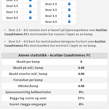
Over 5.5
Over 3.5
Over 6.5
Over 4.5
Over 7.5
Over 5.5
Over 8.5
Over 6.5
Over 2.5 ~ 8.5 cornere mot er basert på hjørnesparkene som
Acatlan
Cuauhtemoc FC
s motstander har vunnet i løpet av en kamp.
Over 0.5 ~ 6.5 kort for motstandere beregnes fra kort som
Acatlan
Cuauhtemoc FC
s motstandere har mottatt i løpet av en kamp.
Annen statistikk - Acatlan Cuauhtemoc FC
0
Skudd per kamp
0.00
Skudd på mål / kamp
0.00
Skudd utenfor mål / kamp
0
Forseelser per kamp
0.00
Offsider/kamp
0%
Gjennomsnittlig ballbesittelse
37%
Begge lag scorer og seier
0%
Scoret i begge omganger