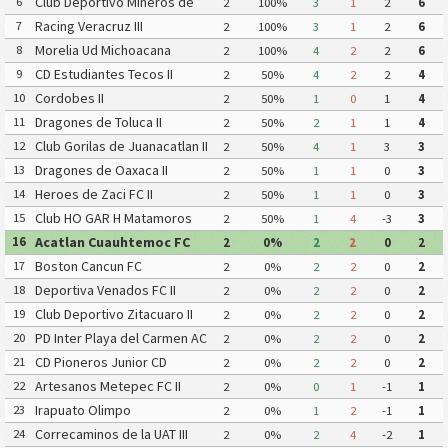
Club Deportivo Mineros de
6
2
100%
3
1
2
6
Zacatecas II
Racing Veracruz III
7
2
100%
3
1
2
6
Morelia Ud Michoacana
8
2
100%
4
2
2
6
CD Estudiantes Tecos II
9
2
50%
4
2
2
4
Cordobes II
10
2
50%
1
0
1
4
Dragones de Toluca II
11
2
50%
2
1
1
4
Club Gorilas de Juanacatlan II
12
2
50%
4
1
3
3
Dragones de Oaxaca II
13
2
50%
1
1
0
3
Heroes de Zaci FC II
14
2
50%
1
1
0
3
Club HO GAR H Matamoros
15
2
50%
1
4
-3
3
Gavilanes FC Matamoros II
Acatlan Cuauhtemoc FC
16
2
0%
2
2
0
2
Boston Cancun FC
17
2
0%
2
2
0
2
Deportiva Venados FC II
18
2
0%
2
2
0
2
Club Deportivo Zitacuaro II
19
2
0%
2
2
0
2
PD Inter Playa del Carmen AC
20
2
0%
2
2
0
2
II
CD Pioneros Junior CD
21
2
0%
2
2
0
2
Pioneros de Cancun II
Artesanos Metepec FC II
22
2
0%
0
1
-1
1
Irapuato Olimpo
23
2
0%
1
2
-1
1
Correcaminos de la UAT III
24
2
0%
2
4
-2
1