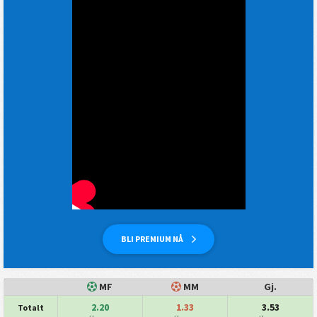
BLI PREMIUM NÅ
MF
MM
Gj.
2.20
1.33
3.53
Totalt