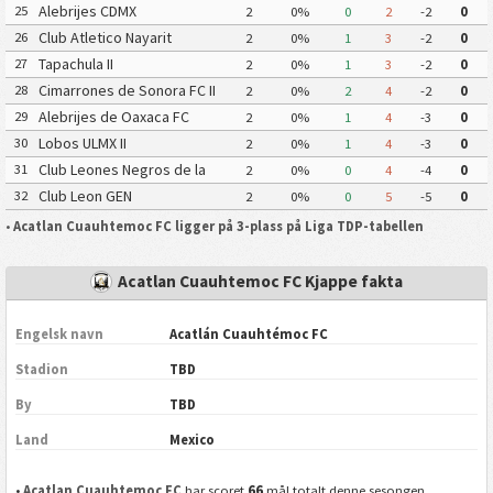
Alebrijes CDMX
25
2
0%
0
2
-2
0
Club Atletico Nayarit
26
2
0%
1
3
-2
0
Tapachula II
27
2
0%
1
3
-2
0
Cimarrones de Sonora FC II
28
2
0%
2
4
-2
0
Alebrijes de Oaxaca FC
29
2
0%
1
4
-3
0
Lobos ULMX II
30
2
0%
1
4
-3
0
Club Leones Negros de la
31
2
0%
0
4
-4
0
Universidad de Guadalajara III
Club Leon GEN
32
2
0%
0
5
-5
0
•
Acatlan Cuauhtemoc FC ligger på 3-plass på Liga TDP-tabellen
Acatlan Cuauhtemoc FC Kjappe fakta
Engelsk navn
Acatlán Cuauhtémoc FC
Stadion
TBD
By
TBD
Land
Mexico
66
•
Acatlan Cuauhtemoc FC
har scoret
mål totalt denne sesongen.