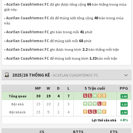
66
•
Acatlan Cuauhtemoc FC
đã ghi được tổng cộng
bàn thắng trong mùa
giải này.
40
•
Acatlan Cuauhtemoc FC
đã để thủng lưới tổng cộng
bàn trong mùa
này.
41
•
Acatlan Cuauhtemoc FC
ghi bàn trong mỗi
phút
68
•
Acatlan Cuauhtemoc FC
để thủng lưới mỗi
phút
2.2
•
Acatlan Cuauhtemoc FC
ghi được trung bình
bàn thắng mỗi trận
1.33
•
Acatlan Cuauhtemoc FC
để thủng lưới trung bình
bàn mỗi trận
2025/26 THỐNG KÊ
- ACATLAN CUAUHTEMOC FC
MP
W
D
L
5 Trận cuối
PPG
30
19
4
7
L
L
W
D
D
Tổng quan
2.03
15
10
2
3
W
W
W
L
D
Đội nhà
2.13
15
9
2
4
D
L
L
W
D
Đội khách
1.93
+4%
Lợi thế sân nhà
CS
BTTS
FTS