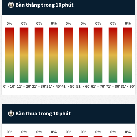
Bàn thắng trong 10 phút
0%
0%
0%
0%
0%
0%
0%
0%
0%
0' - 10'
11' - 20'
21' - 30'
31' - 40'
41' - 50'
51' - 60'
61' - 70'
71' - 80'
81' - 90'
Bàn thua trong 10 phút
0%
0%
0%
0%
0%
0%
0%
0%
0%