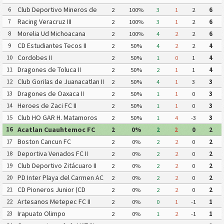
(Pachuca CF III)
Club Deportivo Mineros de
6
2
100%
3
1
2
6
Zacatecas II
Racing Veracruz III
7
2
100%
3
1
2
6
Morelia Ud Michoacana
8
2
100%
4
2
2
6
CD Estudiantes Tecos II
9
2
50%
4
2
2
4
Cordobes II
10
2
50%
1
0
1
4
Dragones de Toluca II
11
2
50%
2
1
1
4
Club Gorilas de Juanacatlan II
12
2
50%
4
1
3
3
Dragones de Oaxaca II
13
2
50%
1
1
0
3
Heroes de Zaci FC II
14
2
50%
1
1
0
3
Club HO GAR H. Matamoros
15
2
50%
1
4
-3
3
(Gavilanes FC Matamoros II)
Acatlan Cuauhtemoc FC
16
2
0%
2
2
0
2
Boston Cancun FC
17
2
0%
2
2
0
2
Deportiva Venados FC II
18
2
0%
2
2
0
2
Club Deportivo Zitácuaro II
19
2
0%
2
2
0
2
PD Inter Playa del Carmen AC
20
2
0%
2
2
0
2
II
CD Pioneros Junior (CD
21
2
0%
2
2
0
2
Pioneros de Cancún II)
Artesanos Metepec FC II
22
2
0%
0
1
-1
1
Irapuato Olimpo
23
2
0%
1
2
-1
1