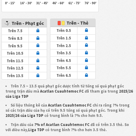
0' - 15'
16' - 30'
31' - 45'
46' - 60'
61' - 75'
76' - 90'
Trên - Thẻ
Trên - Phạt góc
Trên 0.5
Trên 7.5
Trên 1.5
Trên 8.5
Trên 2.5
Trên 9.5
Trên 3.5
Trên 10.5
Trên 4.5
Trên 11.5
Trên 5.5
Trên 12.5
Trên 6.5
Trên 13.5
Trên 7.5 ~ 13.5 quả phạt góc được tính từ tổng số quả phạt góc
trong trận đấu mà
Acatlan Cuauhtemoc FC
đã tham gia trong
2025/26
của Liga TDP
Số liệu thống kê của
Acatlan Cuauhtemoc FC
chỉ ra rằng ?% trong
số các trận đấu của họ có trên 9.5 tổng số quả phạt góc. Trong khi
2025/26 của Liga TDP
có trung bình là ?% cho hơn 9.5.
Trận đấu của
?% of Acatlan Cuauhtemoc FC
đã có trên 3.5 thẻ. So
với điều này,
Liga TDP
có trung bình ?% cho hơn 3.5 thẻ.