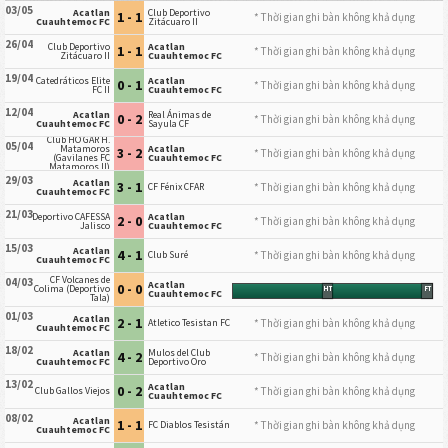
03/05
Acatlan
Club Deportivo
1 - 1
* Thời gian ghi bàn không khả dụng
Cuauhtemoc FC
Zitácuaro II
26/04
Club Deportivo
Acatlan
1 - 1
* Thời gian ghi bàn không khả dụng
Zitácuaro II
Cuauhtemoc FC
19/04
Catedráticos Elite
Acatlan
0 - 1
* Thời gian ghi bàn không khả dụng
FC II
Cuauhtemoc FC
12/04
Acatlan
Real Ánimas de
0 - 2
* Thời gian ghi bàn không khả dụng
Cuauhtemoc FC
Sayula CF
Club HO GAR H.
05/04
Matamoros
Acatlan
3 - 2
* Thời gian ghi bàn không khả dụng
(Gavilanes FC
Cuauhtemoc FC
Matamoros II)
29/03
Acatlan
3 - 1
* Thời gian ghi bàn không khả dụng
CF Fénix CFAR
Cuauhtemoc FC
21/03
Deportivo CAFESSA
Acatlan
2 - 0
* Thời gian ghi bàn không khả dụng
Jalisco
Cuauhtemoc FC
15/03
Acatlan
4 - 1
* Thời gian ghi bàn không khả dụng
Club Suré
Cuauhtemoc FC
CF Volcanes de
04/03
Acatlan
0 - 0
Colima (Deportivo
HT
FT
Cuauhtemoc FC
Tala)
01/03
Acatlan
2 - 1
* Thời gian ghi bàn không khả dụng
Atletico Tesistan FC
Cuauhtemoc FC
18/02
Acatlan
Mulos del Club
4 - 2
* Thời gian ghi bàn không khả dụng
Cuauhtemoc FC
Deportivo Oro
13/02
Acatlan
0 - 2
* Thời gian ghi bàn không khả dụng
Club Gallos Viejos
Cuauhtemoc FC
08/02
Acatlan
1 - 1
* Thời gian ghi bàn không khả dụng
FC Diablos Tesistán
Cuauhtemoc FC