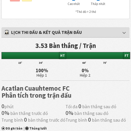
Cao nhất
Thấp nhất
*Thẻ đỏ = 2 thẻ
LỊCH THI ĐẤU & KẾT QUẢ TRẬN ĐẤU
3.53 Bàn thắng / Trận
HT
FT
15'
30'
60'
75'
100%
0%
Hiệp 1
Hiệp 2
Acatlan Cuauhtemoc FC
Phân tích trong trận đấu
0
0
phút
Tối đa
bàn thắng sau đó
0%
0%
bàn thắng trước đó
bàn thắng sau đó
0
0
Trung bình
bàn thắng trước đó
Trung bình
bàn thắng sau đó
Đã ghi bàn
|
Thủng lưới