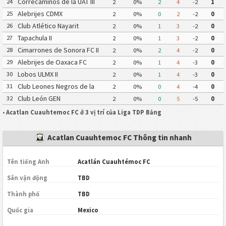
Correcaminos de la UAT III
24
2
0%
2
4
-2
1
Alebrijes CDMX
25
2
0%
0
2
-2
0
Club Atlético Nayarit
26
2
0%
1
3
-2
0
Tapachula II
27
2
0%
1
3
-2
0
Cimarrones de Sonora FC II
28
2
0%
2
4
-2
0
Alebrijes de Oaxaca FC
29
2
0%
1
4
-3
0
Lobos ULMX II
30
2
0%
1
4
-3
0
Club Leones Negros de la
31
2
0%
0
4
-4
0
Universidad de Guadalajara III
Club León GEN
32
2
0%
0
5
-5
0
•
Acatlan Cuauhtemoc FC ở 3 vị trí của Liga TDP Bảng
Acatlan Cuauhtemoc FC Thông tin nhanh
Tên tiếng Anh
Acatlán Cuauhtémoc FC
Sân vận động
TBD
Thành phố
TBD
Quốc gia
Mexico