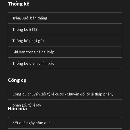
Thống kê
Trên/Dưới bàn thắng
Thống kê BTTS
Thống kê phạt góc
Ghi bàn trong cả hai hiệp
Thống kê điểm chính xác
Công cụ
Công cụ chuyển đổi tỷ lệ cược - Chuyển đổi tỷ lệ thập phân,
phân số, tỷ lệ Mỹ
Hơn nữa
Kết quả ngày hôm qua