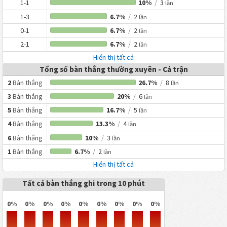
1-1
10%
/
3
lần
1-3
6.7%
/
2
lần
0-1
6.7%
/
2
lần
2-1
6.7%
/
2
lần
Hiển thị tất cả
Tổng số bàn thắng thường xuyên - Cả trận
2
Bàn thắng
26.7%
/
8
lần
3
Bàn thắng
20%
/
6
lần
5
Bàn thắng
16.7%
/
5
lần
4
Bàn thắng
13.3%
/
4
lần
6
Bàn thắng
10%
/
3
lần
1
Bàn thắng
6.7%
/
2
lần
Hiển thị tất cả
Tất cả bàn thắng ghi trong 10 phút
0%
0%
0%
0%
0%
0%
0%
0%
0%