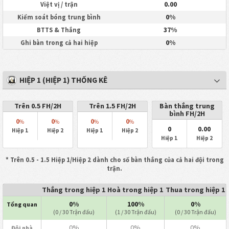
0.00
Việt vị / trận
0%
Kiểm soát bóng trung bình
37%
BTTS & Thắng
0%
Ghi bàn trong cả hai hiệp
HIỆP 1 (HIỆP 1) THỐNG KÊ
Trên 0.5 FH/2H
Trên 1.5 FH/2H
Bàn thắng trung
bình FH/2H
0
0
0
0
%
%
%
%
0
0.00
Hiệp 1
Hiệp 2
Hiệp 1
Hiệp 2
Hiệp 1
Hiệp 2
* Trên 0.5 - 1.5 Hiệp 1/Hiệp 2 dành cho số bàn thắng của cả hai đội trong
trận.
Thắng trong hiệp 1
Hoà trong hiệp 1
Thua trong hiệp 1
0%
100%
0%
Tổng quan
(0 / 30 Trận đấu)
(1 / 30 Trận đấu)
(0 / 30 Trận đấu)
0%
0%
0%
Đội nhà