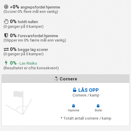
0%
+
angrepsfordel hjemme
(Scorer 0% flere mål enn vanlig)
0%
holdt nullen
(0 ganger på 0 kamper)
0%
Forsvarsfordel hjemme
(Slipper inn 0% færre mål enn vanlig)
0%
begge lag scorer
(0 ganger på 0 kamper)
0%
- Lav Risiko
(Resultatet er ofte konsekvent)
Cornere
LÅS OPP
Cornere / kamp
Hjemme
Borte
* Totalt antall cornere / kamp