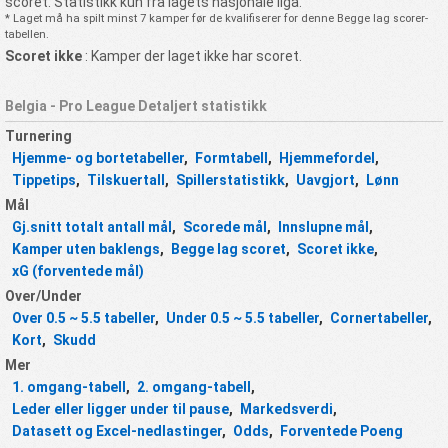
scoret. Statistikk kun fra lagets nasjonale liga.
* Laget må ha spilt minst 7 kamper før de kvalifiserer for denne Begge lag scorer-
tabellen.
Scoret ikke
: Kamper der laget ikke har scoret.
Belgia - Pro League Detaljert statistikk
Turnering
Hjemme- og bortetabeller
,
Formtabell
,
Hjemmefordel
,
Tippetips
,
Tilskuertall
,
Spillerstatistikk
,
Uavgjort
,
Lønn
Mål
Gj.snitt totalt antall mål
,
Scorede mål
,
Innslupne mål
,
Kamper uten baklengs
,
Begge lag scoret
,
Scoret ikke
,
xG (forventede mål)
Over/Under
Over 0.5 ~ 5.5 tabeller
,
Under 0.5 ~ 5.5 tabeller
,
Cornertabeller
,
Kort
,
Skudd
Mer
1. omgang-tabell
,
2. omgang-tabell
,
Leder eller ligger under til pause
,
Markedsverdi
,
Datasett og Excel-nedlastinger
,
Odds
,
Forventede Poeng