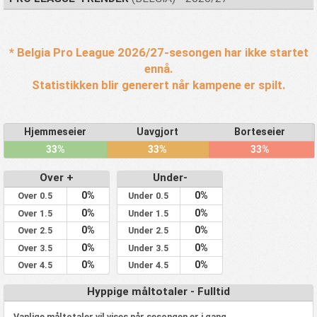
* Belgia Pro League 2026/27-sesongen har ikke startet
ennå.
Statistikken blir generert når kampene er spilt.
Hjemmeseier
Uavgjort
Borteseier
33%
33%
33%
Over +
Under-
0%
0%
Over 0.5
Under 0.5
0%
0%
Over 1.5
Under 1.5
0%
0%
Over 2.5
Under 2.5
0%
0%
Over 3.5
Under 3.5
0%
0%
Over 4.5
Under 4.5
Hyppige måltotaler - Fulltid
Vanlige måltotaler vil vises når sesongen er i gang.