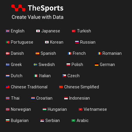
English
Japanese
Turkish
Portuguese
Korean
Russian
Danish
Spanish
French
Romanian
Greek
Swedish
Polish
German
Dutch
Italian
Czech
Chinese Traditional
Chinese Simplified
Thai
Croatian
Indonesian
Norwegian
Hungarian
Vietnamese
Bulgarian
Serbian
Arabic