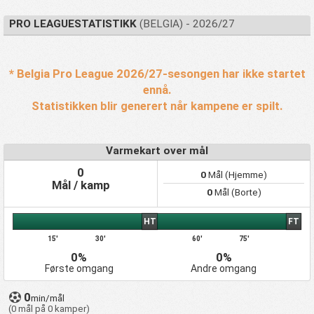
PRO LEAGUESTATISTIKK
(BELGIA) - 2026/27
* Belgia Pro League 2026/27-sesongen har ikke startet
ennå.
Statistikken blir generert når kampene er spilt.
Varmekart over mål
0
0
Mål (Hjemme)
Mål / kamp
0
Mål (Borte)
HT
FT
15'
30'
60'
75'
0%
0%
Første omgang
Andre omgang
0
min/mål
(0 mål på 0 kamper)