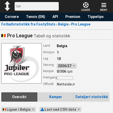
LIGAER
MENY
Cornere
Tennis (EN)
API
Premium
Tippetips
Fotballstatistikk fra FootyStats
›
Belgia
›
Pro League
Pro League
Tabell og statistikk
Land
Belgia
Divisjon
1
Lag
18
Sesong
2026/27
Kamper
0/306
Spilt
Fremgang
Offisiell
Nettside
Oversikt
Kamper
Detaljert statistikk
Ligaer i Belgia
Last ned CSV-data