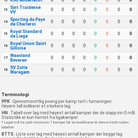
RSC Anderlecht
0
0
0
0
0
0
0
0
12
Sint Truidense
0
0
0
0
0
0
0
0
13
VV
Sporting du Pays
0
0
0
0
0
0
0
0
14
de Charleroi
Royal Standard
0
0
0
0
0
0
0
0
15
de Liege
Royal Union Saint
0
0
0
0
0
0
0
0
16
Gilloise
Waasland
0
0
0
0
0
0
0
0
17
Beveren
SV Zulte
0
0
0
0
0
0
0
0
18
Waregem
Terminologi
PPK
: Gjennomsnittlig poeng per kamp tatt i turneringen.
Høyere tall indikerer et sterkere lag.
HN
: Tabell over lag med høyest antall kamper der de slapp inn 0 mål.
Statistikk er kun hentet fra ligakamper.
* Laget må ha spilt minimum 7 kamper før de kvalifiserer til denne holdt nullen-
tabellen
BTTS
: Liste over lag med høyest antall kamper der begge lag