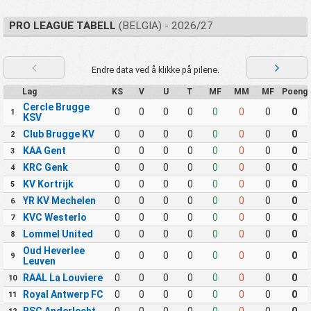
PRO LEAGUE TABELL
(BELGIA) - 2026/27
Endre data ved å klikke på pilene.
Lag
KS
V
U
T
MF
MM
MF
Poeng
Cercle Brugge
0
0
0
0
0
0
0
0
1
KSV
Club Brugge KV
0
0
0
0
0
0
0
0
2
KAA Gent
0
0
0
0
0
0
0
0
3
KRC Genk
0
0
0
0
0
0
0
0
4
KV Kortrijk
0
0
0
0
0
0
0
0
5
YR KV Mechelen
0
0
0
0
0
0
0
0
6
KVC Westerlo
0
0
0
0
0
0
0
0
7
Lommel United
0
0
0
0
0
0
0
0
8
Oud Heverlee
0
0
0
0
0
0
0
0
9
Leuven
RAAL La Louviere
0
0
0
0
0
0
0
0
10
Royal Antwerp FC
0
0
0
0
0
0
0
0
11