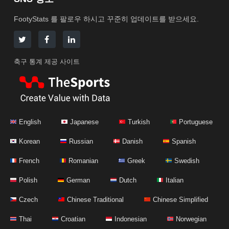
FootyStats 를 팔로우 하시고 꾸준히 업데이트를 받으세요.
축구 통계 제공 사이트
English
Japanese
Turkish
Portuguese
Korean
Russian
Danish
Spanish
French
Romanian
Greek
Swedish
Polish
German
Dutch
Italian
Czech
Chinese Traditional
Chinese Simplified
Thai
Croatian
Indonesian
Norwegian