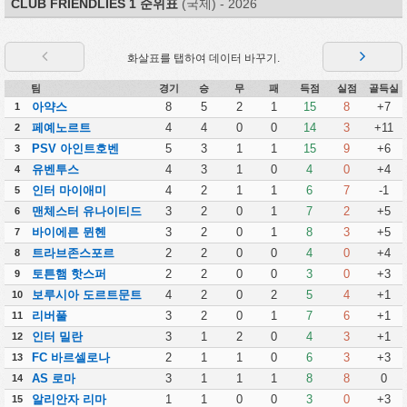
CLUB FRIENDLIES 1 순위표
(국제) - 2026
화살표를 탭하여 데이터 바꾸기.
팀
경기
승
무
패
득점
실점
골득실
아약스
8
5
2
1
15
8
+7
1
페예노르트
4
4
0
0
14
3
+11
2
PSV 아인트호벤
5
3
1
1
15
9
+6
3
유벤투스
4
3
1
0
4
0
+4
4
인터 마이애미
4
2
1
1
6
7
-1
5
맨체스터 유나이티드
3
2
0
1
7
2
+5
6
바이에른 뮌헨
3
2
0
1
8
3
+5
7
트라브존스포르
2
2
0
0
4
0
+4
8
토튼햄 핫스퍼
2
2
0
0
3
0
+3
9
보루시아 도르트문트
4
2
0
2
5
4
+1
10
리버풀
3
2
0
1
7
6
+1
11
인터 밀란
3
1
2
0
4
3
+1
12
FC 바르셀로나
2
1
1
0
6
3
+3
13
AS 로마
3
1
1
1
8
8
0
14
알리안자 리마
1
1
0
0
3
0
+3
15