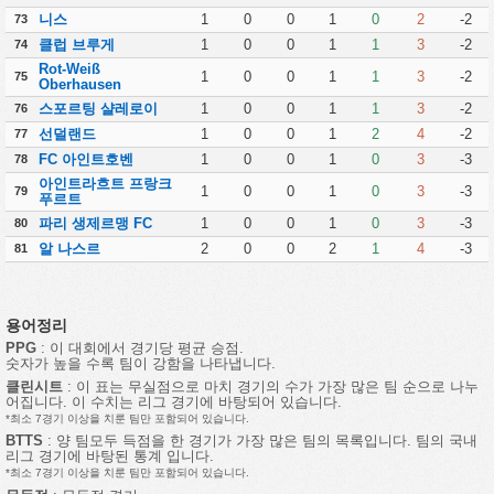
니스
1
0
0
1
0
2
-2
73
클럽 브루게
1
0
0
1
1
3
-2
74
Rot-Weiß
1
0
0
1
1
3
-2
75
Oberhausen
스포르팅 샬레로이
1
0
0
1
1
3
-2
76
선덜랜드
1
0
0
1
2
4
-2
77
FC 아인트호벤
1
0
0
1
0
3
-3
78
아인트라흐트 프랑크
1
0
0
1
0
3
-3
79
푸르트
파리 생제르맹 FC
1
0
0
1
0
3
-3
80
알 나스르
2
0
0
2
1
4
-3
81
용어정리
PPG
: 이 대회에서 경기당 평균 승점.
숫자가 높을 수록 팀이 강함을 나타냅니다.
클린시트
: 이 표는 무실점으로 마치 경기의 수가 가장 많은 팀 순으로 나누
어집니다. 이 수치는 리그 경기에 바탕되어 있습니다.
*최소 7경기 이상을 치룬 팀만 포함되어 있습니다.
BTTS
: 양 팀모두 득점을 한 경기가 가장 많은 팀의 목록입니다. 팀의 국내
리그 경기에 바탕된 통계 입니다.
*최소 7경기 이상을 치룬 팀만 포함되어 있습니다.