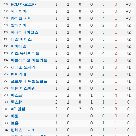
RCD 마요르카
1
1
0
0
3
0
+3
16
베네치아
1
1
0
0
3
0
+3
17
카디프 시티
1
1
0
0
4
1
+3
18
알메리아
1
1
0
0
2
0
+2
19
파나티나이코스
1
1
0
0
3
1
+2
20
레알 베티스
1
1
0
0
3
1
+2
21
비야레알
1
1
0
0
3
1
+2
22
리즈 유나이티드
1
1
0
0
4
2
+2
23
아틀레티코 마드리드
2
1
0
1
5
3
+2
24
세레소 오사카
1
1
0
0
1
0
+1
25
벤피카 II
1
1
0
0
2
1
+1
26
포르투나 뒤셀도르프
1
1
0
0
2
1
+1
27
베헨 비스바덴
1
1
0
0
2
1
+1
28
아스날
2
1
0
1
5
4
+1
29
뤡스햄
2
1
0
1
1
1
0
30
AC 밀란
2
0
2
0
3
3
0
31
바젤
1
0
1
0
0
0
0
32
보훔
1
0
1
0
1
1
0
33
맨체스터 시비
1
0
1
0
1
1
0
34