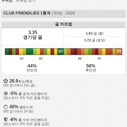
무득점
: 무득점 경기
CLUB FRIENDLIES 1통계
(국제) - 2026
골 히트맵
3.35
1.63
골 (홈)
경기당 골
1.72
골 (원정)
HT
FT
15'
30'
60'
75'
44%
56%
전반전
후반전
26.9
최소/목표
(60 경기에서 201 골)
-5%
홈 공격 어드벤티지
(평소보다 -5% 적은 골을 득점)
40%
클린시트
(60 경기에서 24 회)
-6%
홈 수비 어드벤티지
(평소보다 -6% 적은 골을 실점)