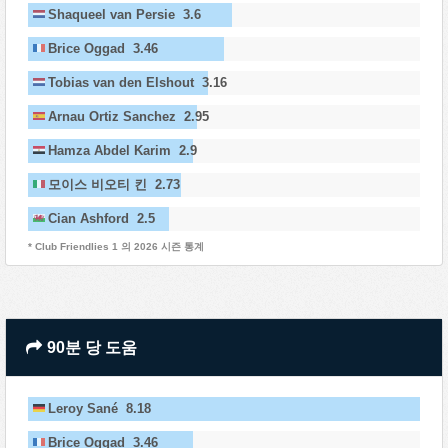
Shaqueel van Persie 3.6
Brice Oggad 3.46
Tobias van den Elshout 3.16
Arnau Ortiz Sanchez 2.95
Hamza Abdel Karim 2.9
모이스 비오티 킨 2.73
Cian Ashford 2.5
* Club Friendlies 1 의 2026 시즌 통계
90분 당 도움
Leroy Sané 8.18
Brice Oggad 3.46