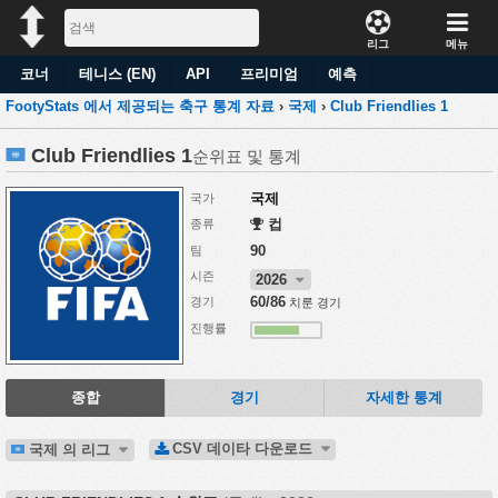
리그
메뉴
코너
테니스 (EN)
API
프리미엄
예측
FootyStats 에서 제공되는 축구 통계 자료
›
국제
›
Club Friendlies 1
Club Friendlies 1
순위표 및 통계
국제
국가
컵
종류
90
팀
시즌
2026
60/86
경기
치룬 경기
진행률
종합
경기
자세한 통계
CSV 데이타 다운로드
국제 의 리그