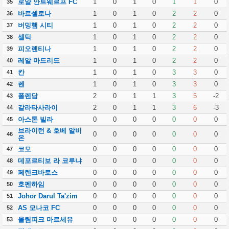
로얄 안트웨르프 FC
1
0
1
0
1
1
0
35
바르셀로나
1
0
1
0
2
2
0
36
버밍햄 시티
1
0
1
0
2
2
0
37
셀틱
1
0
1
0
2
2
0
38
피오렌티나
1
0
1
0
2
2
0
39
레알 마드리드
1
0
1
0
2
2
0
40
칸
1
0
1
0
3
3
0
41
렌
1
0
1
0
3
3
0
42
폴렌담
2
0
1
1
3
5
-2
43
갈라타사라이
2
0
1
1
3
6
-3
44
아스톤 빌라
0
0
0
0
0
0
0
45
브라이턴 & 호베 알비
0
0
0
0
0
0
0
46
온
코모
0
0
0
0
0
0
0
47
데포르티보 라 코루냐
0
0
0
0
0
0
0
48
페렌크바로스
0
0
0
0
0
0
0
49
호펜하임
0
0
0
0
0
0
0
50
Johor Darul Ta'zim
0
0
0
0
0
0
0
51
AS 모나코 FC
0
0
0
0
0
0
0
52
올림피크 마르세유
0
0
0
0
0
0
0
53