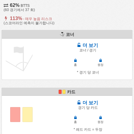
62%
BTTS
(60 경기에서 37 회)
113%
- 매우 높음 리스크
(스코어라인 예측이 불가합니다)
코너
더 보기
코너 / 경기
홈
원정
* 경기 당 코너
카드
더 보기
경기 당 카드
홈
원정
* 레드 카드 = 두장