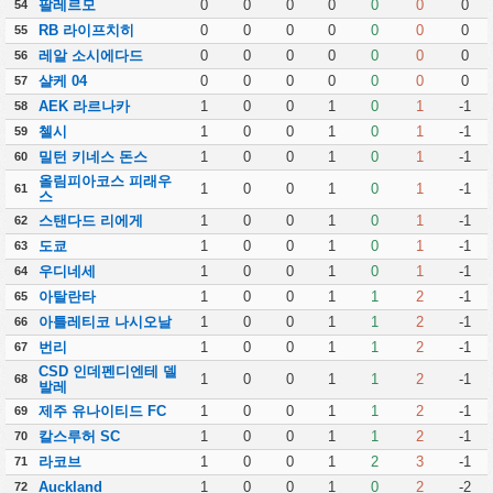
팔레르모
0
0
0
0
0
0
0
54
RB 라이프치히
0
0
0
0
0
0
0
55
레알 소시에다드
0
0
0
0
0
0
0
56
샬케 04
0
0
0
0
0
0
0
57
AEK 라르나카
1
0
0
1
0
1
-1
58
첼시
1
0
0
1
0
1
-1
59
밀턴 키네스 돈스
1
0
0
1
0
1
-1
60
올림피아코스 피래우
1
0
0
1
0
1
-1
61
스
스탠다드 리에게
1
0
0
1
0
1
-1
62
도쿄
1
0
0
1
0
1
-1
63
우디네세
1
0
0
1
0
1
-1
64
아탈란타
1
0
0
1
1
2
-1
65
아틀레티코 나시오날
1
0
0
1
1
2
-1
66
번리
1
0
0
1
1
2
-1
67
CSD 인데펜디엔테 델
1
0
0
1
1
2
-1
68
발레
제주 유나이티드 FC
1
0
0
1
1
2
-1
69
칼스루허 SC
1
0
0
1
1
2
-1
70
라코브
1
0
0
1
2
3
-1
71
Auckland
1
0
0
1
0
2
-2
72