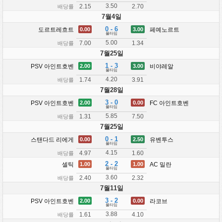
3.50
2.15
2.70
배당률
7월4일
0 - 6
도르트레흐트
페예노르트
0.00
3.00
풀타임
5.00
7.00
1.34
배당률
7월25일
1 - 3
PSV 아인트호벤
비야레알
2.00
3.00
풀타임
4.20
1.74
3.91
배당률
7월28일
3 - 0
PSV 아인트호벤
FC 아인트호벤
2.00
0.00
풀타임
5.85
1.31
7.50
배당률
7월25일
0 - 1
스탠다드 리에게
유벤투스
0.00
2.50
풀타임
4.15
4.97
1.60
배당률
2 - 2
셀틱
AC 밀란
1.00
1.00
풀타임
3.60
2.40
2.32
배당률
7월11일
3 - 2
PSV 아인트호벤
라코브
2.00
0.00
풀타임
3.88
1.61
4.10
배당률