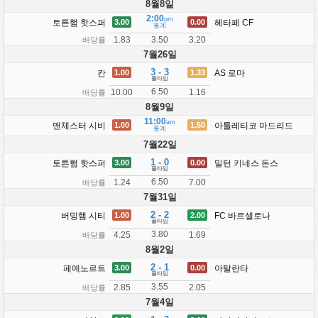
8월8일
2:00
pm
토튼햄 핫스퍼
헤타페 CF
3.00
0.00
통계
1.83
3.20
3.50
배당률
7월26일
3 - 3
칸
AS 로마
1.00
1.33
풀타임
6.50
10.00
1.16
배당률
8월9일
11:00
am
맨체스터 시비
아틀레티코 마드리드
1.00
1.50
통계
7월22일
1 - 0
토튼햄 핫스퍼
밀턴 키네스 돈스
3.00
0.00
풀타임
6.50
1.24
7.00
배당률
7월31일
2 - 2
버밍햄 시티
FC 바르셀로나
1.00
2.00
풀타임
3.80
4.25
1.69
배당률
8월2일
2 - 1
페예노르트
아탈란타
3.00
0.00
풀타임
3.55
2.85
2.05
배당률
7월4일