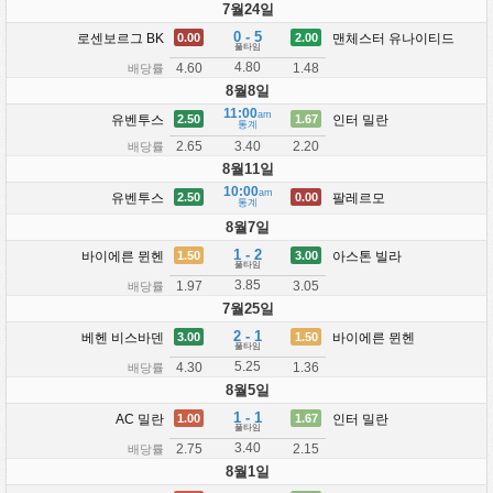
7월24일
0 - 5
로센보르그 BK
맨체스터 유나이티드
0.00
2.00
풀타임
4.80
4.60
1.48
배당률
8월8일
11:00
am
유벤투스
인터 밀란
2.50
1.67
통계
2.65
2.20
3.40
배당률
8월11일
10:00
am
유벤투스
팔레르모
2.50
0.00
통계
8월7일
1 - 2
바이에른 뮌헨
아스톤 빌라
1.50
3.00
풀타임
3.85
1.97
3.05
배당률
7월25일
2 - 1
베헨 비스바덴
바이에른 뮌헨
3.00
1.50
풀타임
5.25
4.30
1.36
배당률
8월5일
1 - 1
AC 밀란
인터 밀란
1.00
1.67
풀타임
3.40
2.75
2.15
배당률
8월1일