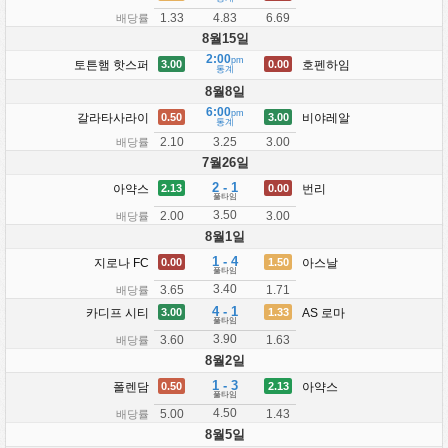
1.33
6.69
4.83
배당률
8월15일
2:00
pm
토튼햄 핫스퍼
호펜하임
3.00
0.00
통계
8월8일
6:00
pm
갈라타사라이
비야레알
0.50
3.00
통계
2.10
3.00
3.25
배당률
7월26일
2 - 1
아약스
번리
2.13
0.00
풀타임
3.50
2.00
3.00
배당률
8월1일
1 - 4
지로나 FC
아스날
0.00
1.50
풀타임
3.40
3.65
1.71
배당률
4 - 1
카디프 시티
AS 로마
3.00
1.33
풀타임
3.90
3.60
1.63
배당률
8월2일
1 - 3
폴렌담
아약스
0.50
2.13
풀타임
4.50
5.00
1.43
배당률
8월5일