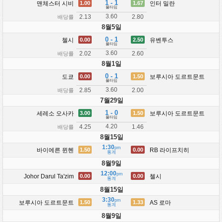
1 - 1
맨체스터 시비
인터 밀란
1.00
1.67
풀타임
3.60
2.13
2.80
배당률
8월5일
0 - 1
첼시
유벤투스
0.00
2.50
풀타임
3.60
2.02
2.60
배당률
8월1일
0 - 1
도쿄
보루시아 도르트문트
0.00
1.50
풀타임
3.60
2.85
2.00
배당률
7월29일
1 - 0
세레소 오사카
보루시아 도르트문트
3.00
1.50
풀타임
4.20
4.25
1.46
배당률
8월15일
1:30
pm
바이에른 뮌헨
RB 라이프치히
1.50
0.00
통계
8월9일
12:00
pm
Johor Darul Ta'zim
첼시
0.00
0.00
통계
8월15일
3:30
pm
보루시아 도르트문트
AS 로마
1.50
1.33
통계
8월9일