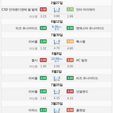
2월27일
1 - 2
CSD 인데펜디엔테 델 발레
인터 마이애미
0.00
1.75
풀타임
3.90
3.23
1.99
배당률
8월12일
6:30
pm
리즈 유나이티드
맨체스터 유나이티드
3.00
2.00
통계
7월30일
1 - 0
리버풀
뤡스햄
2.00
1.50
풀타임
4.70
1.52
4.80
배당률
8월8일
12:00
pm
첼시
AC 밀란
0.00
1.00
통계
1.95
3.00
3.50
배당률
8월2일
2 - 4
리버풀
리즈 유나이티드
2.00
3.00
풀타임
7월25일
4 - 2
리버풀
선덜랜드
2.00
0.00
풀타임
4.15
1.61
4.15
배당률
3월25일
2 - 2
아약스
폴렌담
2.13
0.50
풀타임