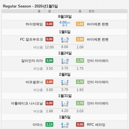
Regular Season - 2026년1월5일
홈
폼
폼
원정
8월18일
4:00
pm
하이덴헤임
바이에른 뮌헨
0.00
1.50
통계
1월6일
0 - 5
FC 잘츠부르크
바이에른 뮌헨
0.00
1.50
풀타임
8.00
12.00
1.09
배당률
1월24일
3 - 0
알리안자 리마
인터 마이애미
3.00
1.75
풀타임
3.70
3.50
1.75
배당률
2월8일
2 - 2
바르셀로나
인터 마이애미
1.00
1.75
풀타임
3.76
3.00
1.93
배당률
1월31일
1 - 2
아틀레티코 나시오날
인터 마이애미
0.00
1.75
풀타임
4.20
1.88
3.03
배당률
1월5일
4 - 0
아약스
RFC 세라잉
2.13
0.00
풀타임