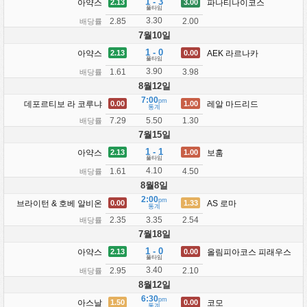
1 - 3
아약스
파나티나이코스
2.13
3.00
풀타임
3.30
2.85
2.00
배당률
7월10일
1 - 0
아약스
AEK 라르나카
2.13
0.00
풀타임
3.90
1.61
3.98
배당률
8월12일
7:00
pm
데포르티보 라 코루냐
레알 마드리드
0.00
1.00
통계
7.29
1.30
5.50
배당률
7월15일
1 - 1
아약스
보훔
2.13
1.00
풀타임
4.10
1.61
4.50
배당률
8월8일
2:00
pm
브라이턴 & 호베 알비온
AS 로마
0.00
1.33
통계
2.35
2.54
3.35
배당률
7월18일
1 - 0
아약스
올림피아코스 피래우스
2.13
0.00
풀타임
3.40
2.95
2.10
배당률
8월12일
6:30
pm
아스날
코모
1.50
0.00
통계