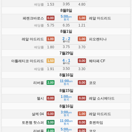
3.95
1.53
4.80
배당률
8월8일
5:00
pm
페렌크바로스
레알 마드리드
0.00
1.00
통계
5.75
1.21
6.35
배당률
8월1일
2 - 2
레알 마드리드
피오렌티나
1.00
1.00
풀타임
3.75
1.80
3.70
배당률
7월29일
4 - 1
아틀레티코 마드리드
헤타페 CF
1.50
0.00
풀타임
3.50
1.91
3.30
배당률
8월16일
11:00
am
리버풀
코모
2.00
0.00
통계
8월15일
1:00
pm
첼시
레알 소시에다드
0.00
0.00
통계
8월16일
3:00
pm
샬케 04
레알 마드리드
0.00
1.00
통계
11:00
am
토튼햄 핫스퍼
호펜하임
3.00
0.00
통계
5:00
pm
리버풀
코모
2.00
0.00