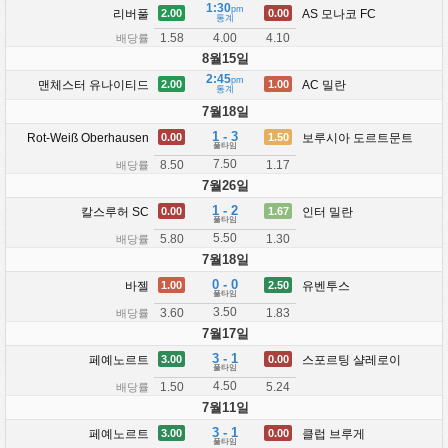
1:30
pm
리버풀
AS 모나코 FC
2.00
0.00
통계
1.58
4.10
4.00
배당률
8월15일
2:45
pm
맨체스터 유나이티드
AC 밀란
2.00
1.00
통계
7월18일
1 - 3
Rot-Weiß Oberhausen
보루시아 도르트문트
0.00
1.50
풀타임
7.50
8.50
1.17
배당률
7월26일
1 - 2
칼스루허 SC
인터 밀란
0.00
1.67
풀타임
5.50
5.80
1.30
배당률
7월18일
0 - 0
바젤
유벤투스
1.00
2.50
풀타임
3.50
3.60
1.83
배당률
7월17일
3 - 1
페예노르트
스포르팅 샬레로이
3.00
0.00
풀타임
4.50
1.50
5.24
배당률
7월11일
3 - 1
페예노르트
클럽 브루게
3.00
0.00
풀타임