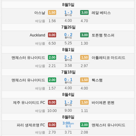
8월5일
1 - 3
아스날
레알 베티스
1.50
3.00
풀타임
4.00
1.56
4.70
배당률
7월26일
0 - 2
Auckland
토튼햄 핫스퍼
0.00
3.00
풀타임
5.25
6.50
1.30
배당률
8월1일
2 - 1
맨체스터 유나이티드
아틀레티코 마드리드
2.00
1.50
풀타임
3.58
2.21
2.97
배당률
7월18일
0 - 1
맨체스터 유나이티드
뤡스햄
2.00
1.50
풀타임
4.00
1.57
4.00
배당률
8월4일
1 - 2
제주 유나이티드 FC
바이에른 뮌헨
0.00
1.50
풀타임
9.00
10.00
1.11
배당률
8월8일
3:00
pm
파리 생제르맹 FC
맨체스터 유나이티드
0.00
2.00
통계
2.70
2.08
3.71
배당률