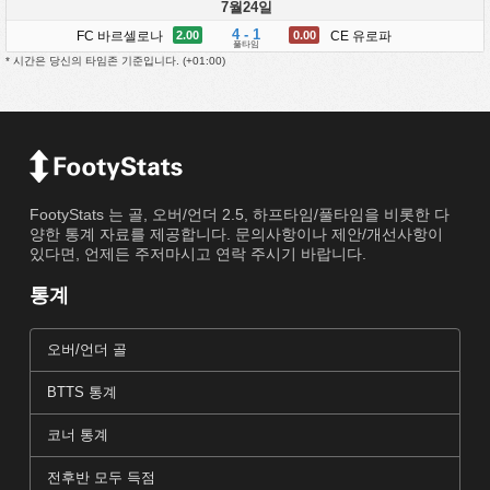
7월24일
4 - 1
FC 바르셀로나
CE 유로파
2.00
0.00
풀타임
* 시간은 당신의 타임존 기준입니다. (
+01:00
)
FootyStats 는 골, 오버/언더 2.5, 하프타임/풀타임을 비롯한 다
양한 통계 자료를 제공합니다. 문의사항이나 제안/개선사항이
있다면, 언제든 주저마시고 연락 주시기 바랍니다.
통계
오버/언더 골
BTTS 통계
코너 통계
전후반 모두 득점