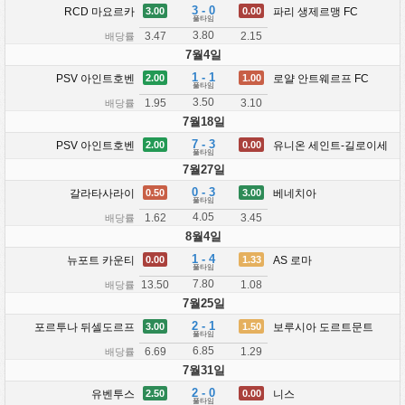
3 - 0
RCD 마요르카
파리 생제르맹 FC
3.00
0.00
풀타임
3.80
3.47
2.15
배당률
7월4일
1 - 1
PSV 아인트호벤
로얄 안트웨르프 FC
2.00
1.00
풀타임
3.50
1.95
3.10
배당률
7월18일
7 - 3
PSV 아인트호벤
유니온 세인트-길로이세
2.00
0.00
풀타임
7월27일
0 - 3
갈라타사라이
베네치아
0.50
3.00
풀타임
4.05
1.62
3.45
배당률
8월4일
1 - 4
뉴포트 카운티
AS 로마
0.00
1.33
풀타임
7.80
13.50
1.08
배당률
7월25일
2 - 1
포르투나 뒤셀도르프
보루시아 도르트문트
3.00
1.50
풀타임
6.85
6.69
1.29
배당률
7월31일
2 - 0
유벤투스
니스
2.50
0.00
풀타임