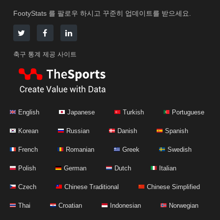
FootyStats 를 팔로우 하시고 꾸준히 업데이트를 받으세요.
축구 통계 제공 사이트
English
Japanese
Turkish
Portuguese
Korean
Russian
Danish
Spanish
French
Romanian
Greek
Swedish
Polish
German
Dutch
Italian
Czech
Chinese Traditional
Chinese Simplified
Thai
Croatian
Indonesian
Norwegian