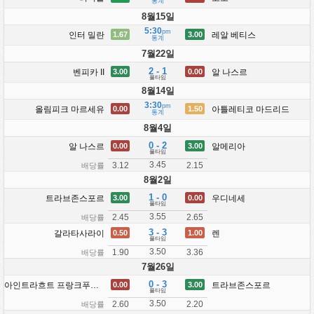
통계
8월15일
5:30
pm
인터 밀란
레알 베티스
1.67
3.00
통계
7월22일
2 - 1
벤피카 II
알 나스르
3.00
0.00
풀타임
8월14일
3:30
pm
올림피크 마르세유
아틀레티코 마드리드
0.00
1.50
통계
8월4일
0 - 2
알 나스르
알메리아
0.00
3.00
풀타임
3.45
3.12
2.15
배당률
8월2일
1 - 0
트라브존스포르
우디네세
3.00
0.00
풀타임
3.55
2.45
2.65
배당률
3 - 3
갈라타사라이
렌
0.50
1.00
풀타임
3.50
1.90
3.36
배당률
7월26일
0 - 3
아인트라흐트 프랑크푸르트
트라브존스포르
0.00
3.00
풀타임
3.50
2.60
2.20
배당률