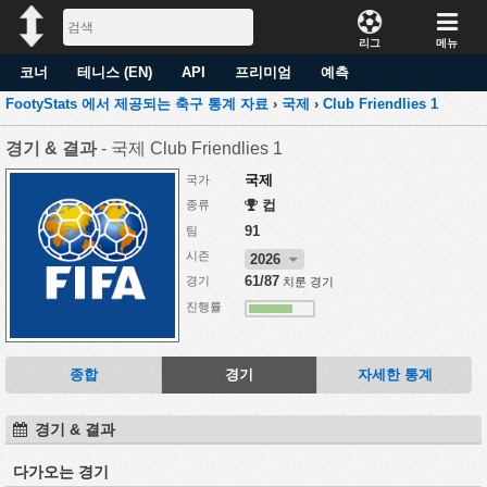
리그
메뉴
코너
테니스 (EN)
API
프리미엄
예측
FootyStats 에서 제공되는 축구 통계 자료
›
국제
›
Club Friendlies 1
경기 & 결과
- 국제 Club Friendlies 1
국제
국가
컵
종류
91
팀
시즌
2026
61/87
경기
치룬 경기
진행률
종합
경기
자세한 통계
경기 & 결과
다가오는 경기