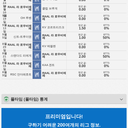
레
통계
24
10
일
평균 골:
BTTS:
RAAL 라 로우비에
클럽 브루게
0.00
0%
월
레
통계
10
9월
일
평균 골:
BTTS:
RAAL 라 로우비에
OH 루벤
0.00
0%
19
레
통계
일
9월
평균 골:
BTTS:
RAAL 라 로우비에
KV 코르트리즈크
1.50
0%
13
레
통계
일
9월
평균 골:
BTTS:
RAAL 라 로우비에
신트-트루이덴
1.00
50%
5일
레
통계
8월
평균 골:
BTTS:
RAAL 라 로우비에
KV 메켈렌
0.00
0%
29
레
통계
일
8월
평균 골:
BTTS:
RAAL 라 로우비에
스탠다드 리에게
2.00
50%
21
레
통계
일
8월
평균 골:
BTTS:
RAAL 라 로우비에
KAA 겐트
0.00
0%
16
레
통계
일
8월
평균 골:
BTTS:
RAAL 라 로우비에
RSC 안더레흐트
0.00
0%
9일
레
통계
풀타임 (풀타임) 통계
프리미엄입니다!
구하기 어려운 200여개의 리그 정보.