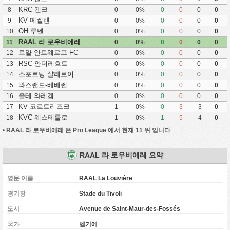
KRC 겐크
8
0
0%
0
0
0
0
KV 메켈렌
9
0
0%
0
0
0
0
OH 루벤
10
0
0%
0
0
0
0
RAAL 라 로우비에레
11
0
0%
0
0
0
0
로얄 안트웨르프 FC
12
0
0%
0
0
0
0
RSC 안더레흐트
13
0
0%
0
0
0
0
스포르팅 샬레로이
14
0
0%
0
0
0
0
와스랜드-베베렌
15
0
0%
0
0
0
0
줄테 와레겜
16
0
0%
0
0
0
0
KV 코르트리즈크
17
1
0%
0
3
-3
0
KVC 웨스테를로
18
1
0%
1
5
-4
0
•
RAAL 라 로우비에레 은 Pro League 에서 현재 11 위 입니다
RAAL 라 로우비에레 요약
영문 이름
RAAL La Louvière
경기장
Stade du Tivoli
도시
Avenue de Saint-Maur-des-Fossés
국가
벨기에