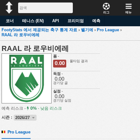
리그
메뉴
코너
테니스 (EN)
API
프리미엄
예측
FootyStats 에서 제공되는 축구 통계 자료
›
벨기에
›
Pro League
›
RAAL 라 로우비에레
RAAL 라 로우비에레
폼
-
풀타임 결과
0.00
득점
-
0.00
경기당 골
실점
-
0.00
경기당 실점
0%
예측 리스크 -
-
낮음 리스크
시즌 :
2026/27
Pro League