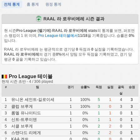
전체 통계
홈 통계
원정 통계
RAAL 라 로우비에레 시즌 결과
현 시즌
Pro League (벨기에) RAAL 라 로우비에레 stats
의 통계를 보면, 퍼포먼
스 랭킹이 1 위 이며,
Pro League 테이블에서
11/18
을 기록중입니다. 승률은
0%
입니다.
RAAL 라 로우비에레 는 평균적으로 경기당
0
득점과
0
실점을 기록하였습니다.
RAAL 라 로우비에레
의 경기 중
0%
에서 양팀 모두 득점을 기록하였고, 경기 당
평균
0
골을 기록하고 있습니다.
Pro League 테이블
현재 시즌 초반 - 4 / 306 played
#
팀
경기
승률%
득점
실점
골득
승점
실
유니온 세인트-길로이세
1
1
100%
5
1
4
3
클럽 브루게
2
1
100%
3
0
3
3
롬멜 유나이티드
3
1
0%
1
1
0
1
신트-트루이덴
4
1
0%
1
1
0
1
서클 브루게
5
1
0%
2
2
0
1
스탠다드 리에게
6
1
0%
2
2
0
1
KAA 겐트
7
0
0%
0
0
0
0