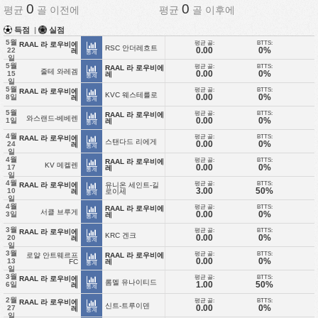
0
0
평균
골 이전에
평균
골 이후에
득점
|
실점
5월
평균 골:
BTTS:
RAAL 라 로우비에
RSC 안더레흐트
0.00
0%
22
레
통계
일
5월
평균 골:
BTTS:
RAAL 라 로우비에
줄테 와레겜
0.00
0%
15
레
통계
일
5월
평균 골:
BTTS:
RAAL 라 로우비에
KVC 웨스테를로
0.00
0%
8일
레
통계
5월
평균 골:
BTTS:
RAAL 라 로우비에
와스랜드-베베렌
0.00
0%
1일
레
통계
4월
평균 골:
BTTS:
RAAL 라 로우비에
스탠다드 리에게
0.00
0%
24
레
통계
일
4월
평균 골:
BTTS:
RAAL 라 로우비에
KV 메켈렌
0.00
0%
17
레
통계
일
4월
평균 골:
BTTS:
RAAL 라 로우비에
유니온 세인트-길
3.00
50%
10
레
로이세
통계
일
4월
평균 골:
BTTS:
RAAL 라 로우비에
서클 브루게
0.00
0%
3일
레
통계
3월
평균 골:
BTTS:
RAAL 라 로우비에
KRC 겐크
0.00
0%
20
레
통계
일
3월
평균 골:
BTTS:
로얄 안트웨르프
RAAL 라 로우비에
0.00
0%
13
FC
레
통계
일
3월
평균 골:
BTTS:
RAAL 라 로우비에
롬멜 유나이티드
1.00
50%
6일
레
통계
2월
평균 골:
BTTS:
RAAL 라 로우비에
신트-트루이덴
0.00
0%
27
레
통계
일