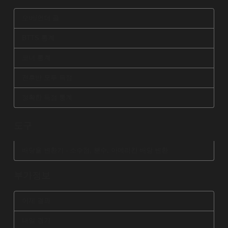
오버/언더 골
BTTS 통계
코너 통계
전후반 모두 득점
정확한 득점 통계
도구
배당율 변환기 - 소수점, 분수, 아메리칸 배당 변환
부가정보
어제 결과
내일 경기