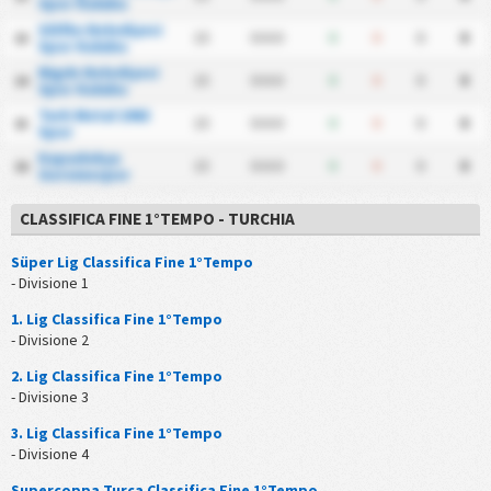
Spor Kulubu
Silifke Belediyesi
15
0-0-0
0
0
0
0
13
Spor Kulubu
Nigde Belediyesi
15
0-0-0
0
0
0
0
14
Spor Kulubu
Turk Metal 1963
15
0-0-0
0
0
0
0
15
Spor
Kapadokya
15
0-0-0
0
0
0
0
16
Goremespor
CLASSIFICA FINE 1°TEMPO - TURCHIA
Süper Lig Classifica Fine 1°Tempo
- Divisione 1
1. Lig Classifica Fine 1°Tempo
- Divisione 2
2. Lig Classifica Fine 1°Tempo
- Divisione 3
3. Lig Classifica Fine 1°Tempo
- Divisione 4
Supercoppa Turca Classifica Fine 1°Tempo