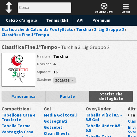
CAMPIONATI
MENU
Calcio d'angolo
Tennis (EN)
API
Premium
Statistiche di Calcio da FootyStats
›
Turchia
›
3. Lig Gruppo 2
›
Pronostico
Classifica Fine 1°Tempo
Classifica Fine 1°Tempo
- Turchia 3. Lig Gruppo 2
Turchia
Nazione
4
Divisione
16
Squadre
Stagione
2025/26
Statistiche
Panoramica
Partite
dettagliate
Competizioni
Gol
Over/Under
Altr
Tabellone Casa e
Media Gol totali
Tabella Più di 0.5 ~
Tab
Trasferte
5.5 Gol
Gol segnati
Clas
Tabella Forma
Tabella Under 0.5 ~
Gol subiti
In v
5.5
Vantaggio Casa
Svan
Clean Sheets
Tabelle Calci
Pri