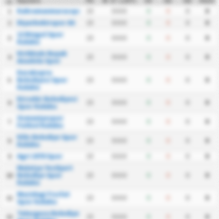
Squadra
PG
W - D - L (HT)
GF
GA
GD
Punti
#
Kahramanmarasspor
15
0-0-0
0
0
0
0
1
Diyarbekirspor AS
15
0-0-0
0
0
0
0
2
12 Bingol Spor
15
0-0-0
0
0
0
0
3
Kulubu
Kirikkale Buyuk
15
0-0-0
0
0
0
0
4
Anadolu Spor
Karakopru
Belediyesi Spor
15
0-0-0
0
0
0
0
5
Kulubu
Kirsehir Belediyesi
15
0-0-0
0
0
0
0
6
Spor Kulubu
Osmaniyespor
15
0-0-0
0
0
0
0
7
Futbol Kulubu
Kilis Belediye Spor
15
0-0-0
0
0
0
0
8
Kulubu
Agri 1970 Spor
15
0-0-0
0
0
0
0
9
Malatya Yesilyurt
Belediye Spor
15
0-0-0
0
0
0
0
10
Kulubu
Mazidagi Fosfat
15
0-0-0
0
0
0
0
11
Spor Kulubu
Talasgucu Belediye
15
0-0-0
0
0
0
0
12