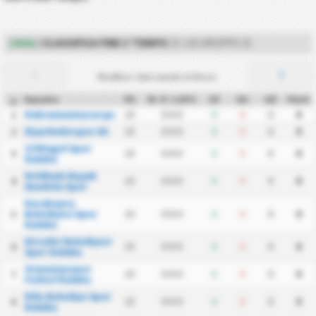
CASA
/ CLASSIFICA FINE 1°TEMPO
(3. LIG GRUPPO 2)
Modifica i dati usando le frecce.
Squadra
PG
W - D - L (HT)
GF
GA
GD
Punti
#
Kahramanmarasspor
15
0
-
0
-
0
0
0
0
0
1
Diyarbekirspor AS
15
0
-
0
-
0
0
0
0
0
2
12 Bingol Spor
15
0
-
0
-
0
0
0
0
0
3
Kulubu
Kirikkale Buyuk
15
0
-
0
-
0
0
0
0
0
4
Anadolu Spor
Karakopru
Belediyesi Spor
15
0
-
0
-
0
0
0
0
0
5
Kulubu
Kirsehir Belediyesi
15
0
-
0
-
0
0
0
0
0
6
Spor Kulubu
Osmaniyespor
15
0
-
0
-
0
0
0
0
0
7
Futbol Kulubu
Kilis Belediye Spor
15
0
-
0
-
0
0
0
0
0
8
Kulubu