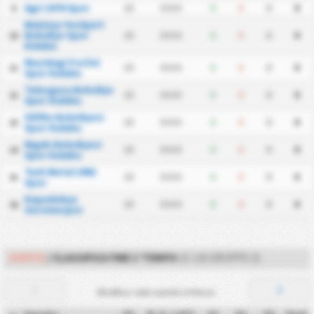
Agri 1970 Spor
15
0
-
0
-
0
0
0
0
0
9
Malatya Yesilyurt
Belediye Spor
15
0
-
0
-
0
0
0
0
0
10
Kulubu
Mazidagi Fosfat
15
0
-
0
-
0
0
0
0
0
11
Spor Kulubu
Talasgucu Belediye
15
0
-
0
-
0
0
0
0
0
12
Spor Kulubu
Silifke Belediyesi
15
0
-
0
-
0
0
0
0
0
13
Spor Kulubu
Nigde Belediyesi
15
0
-
0
-
0
0
0
0
0
14
Spor Kulubu
Turk Metal 1963
15
0
-
0
-
0
0
0
0
0
15
Spor
Kapadokya
15
0
-
0
-
0
0
0
0
0
16
Goremespor
OSPITE
/ CLASSIFICA FINE 1°TEMPO
(3. LIG GRUPPO 2)
Modifica i dati usando le frecce.