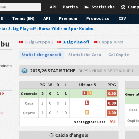
API
Partita
Statistiche
Camp
TS
Tennis (EN)
API
Premium
Pronostico
CSV
hia
›
3. Lig Play-off
›
Bursa Yildirim Spor Kulubu
ubu
3. Lig Gruppo 1
3. Lig Play-off
Coppa Turca
Statistiche generali
Statistiche Casa
Gol Ospite
erminata
2025/26 STATISTICHE
- BURSA YILDIRIM SPOR KULUBU
PG
W
D
L
Ultime 5
PPG
0.50
2
0
1
1
L
D
so
Generale
Genera
0.00
1
0
0
1
L
Casa
Casa
io
1.00
1
0
1
0
D
Ospite
Ospit
-9%
Vantaggio in Casa
Calcio d'angolo