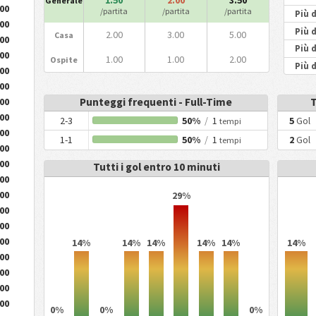
1.50
2.00
3.50
Generale
.00
/partita
/partita
/partita
Più d
.00
Più d
2.00
3.00
5.00
Casa
.00
Più d
.00
1.00
1.00
2.00
Ospite
Più d
.00
.00
Punteggi frequenti - Full-Time
T
.00
.00
2-3
50%
/
1
5
Gol
tempi
.00
1-1
50%
/
1
2
Gol
tempi
.00
.00
Tutti i gol entro 10 minuti
.00
.00
29%
.00
.00
.00
14%
14%
14%
14%
14%
14%
.00
.00
.00
.00
0%
0%
0%