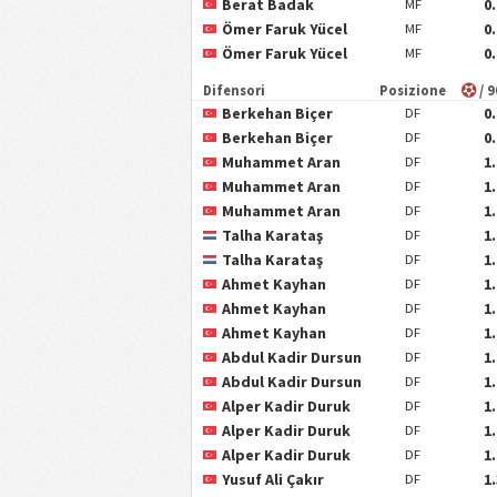
Berat Badak
0
MF
Ömer Faruk Yücel
0
MF
Ömer Faruk Yücel
0
MF
Difensori
Posizione
/ 
Berkehan Biçer
0
DF
Berkehan Biçer
0
DF
Muhammet Aran
1
DF
Muhammet Aran
1
DF
Muhammet Aran
1
DF
Talha Karataş
1
DF
Talha Karataş
1
DF
Ahmet Kayhan
1
DF
Ahmet Kayhan
1
DF
Ahmet Kayhan
1
DF
Abdul Kadir Dursun
1
DF
Abdul Kadir Dursun
1
DF
Alper Kadir Duruk
1
DF
Alper Kadir Duruk
1
DF
Alper Kadir Duruk
1
DF
Yusuf Ali Çakır
1
DF