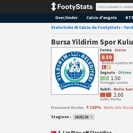
Over/Under
Calcio d'angolo
BT
Statistiche di Calcio da FootyStats
›
Turc
Bursa Yildirim Spor Kul
Forma
-
Scarso
0.50
Risultati a partita t
L
D
Segnato
-
Ottimo
1.50
Punteggio / partita
Subiti
-
Molto Scar
2.00
Subiti / Partita
100%
Previsione Rischio -
-
Molto Alto Risch
Stagione :
2025/26
3. Lig Play-off Classifica