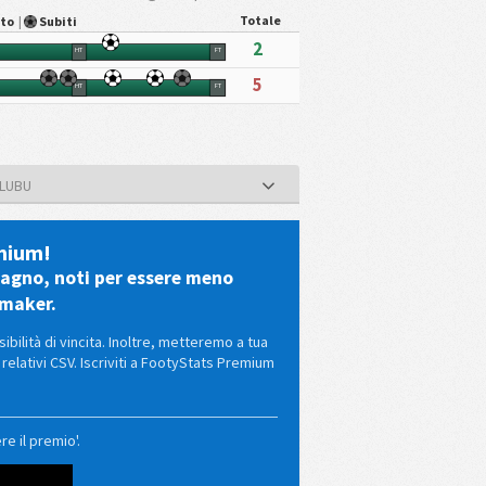
Totale
ato
|
Subiti
2
HT
FT
5
HT
FT
ULUBU
emium!
dagno, noti per essere meno
kmaker.
ilità di vincita. Inoltre, metteremo a tua
 relativi CSV. Iscriviti a FootyStats Premium
e il premio'.