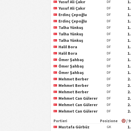
Yusuf Ali Çakır
1
DF
Yusuf Ali Çakır
1
DF
Erdinç Çepoğlu
1
DF
Erdinç Çepoğlu
1
DF
Talha Yünkuş
1
DF
Talha Yünkuş
1
DF
Talha Yünkuş
1
DF
Halil Bora
1
DF
Halil Bora
1
DF
Ömer Şahbaş
1
DF
Ömer Şahbaş
1
DF
Ömer Şahbaş
1
DF
Mehmet Berber
2
DF
Mehmet Berber
2
DF
Mehmet Berber
2
DF
Mehmet Can Gülerer
2
DF
Mehmet Can Gülerer
2
DF
Mehmet Can Gülerer
2
DF
Portieri
Posizione
/ 
Mustafa Gürbüz
1
GK