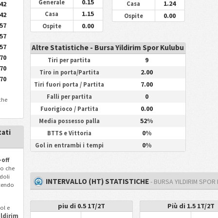
0.15
Generale
1.24
.42
Casa
1.15
.42
Casa
0.00
Ospite
.57
0.00
Ospite
.57
.57
Altre Statistiche - Bursa Yildirim Spor Kulubu
.70
9
Tiri per partita
.70
2.00
Tiro in porta/Partita
.70
7.00
Tiri fuori porta / Partita
0
Falli per partita
iche
0.00
Fuorigioco / Partita
52%
Media possesso palla
tati
0%
BTTS e Vittoria
0%
Gol in entrambi i tempi
-off
o che
doli
INTERVALLO (HT) STATISTICHE
- BURSA YILDIRIM SPOR
ncendo
piu di 0.5 1T/2T
Più di 1.5 1T/2T
ol e
ildirim