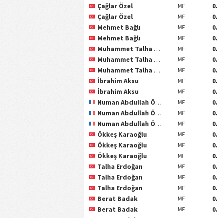
Çağlar Özel
0
MF
Çağlar Özel
0
MF
Mehmet Bağlı
0
MF
Mehmet Bağlı
0
MF
Muhammet Talha Çat
0
MF
Muhammet Talha Çat
0
MF
Muhammet Talha Çat
0
MF
İbrahim Aksu
0
MF
İbrahim Aksu
0
MF
Numan Abdullah Özçakal
0
MF
Numan Abdullah Özçakal
0
MF
Numan Abdullah Özçakal
0
MF
Ökkeş Karaoğlu
0
MF
Ökkeş Karaoğlu
0
MF
Ökkeş Karaoğlu
0
MF
Talha Erdoğan
0
MF
Talha Erdoğan
0
MF
Talha Erdoğan
0
MF
Berat Badak
0
MF
Berat Badak
0
MF