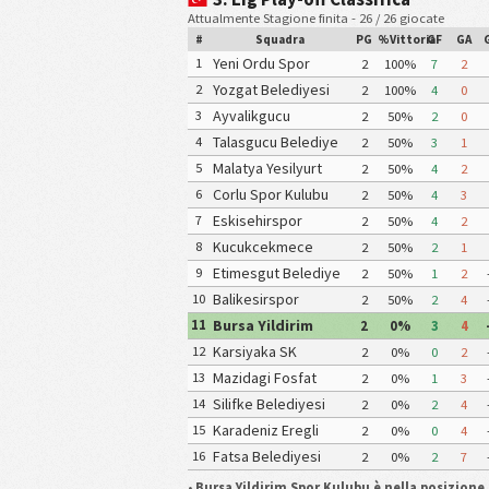
Attualmente Stagione finita - 26 / 26 giocate
#
Squadra
PG
%Vittoria
GF
GA
Yeni Ordu Spor
1
2
100%
7
2
Kulubu
Yozgat Belediyesi
2
2
100%
4
0
Bozokspor
Ayvalikgucu
3
2
50%
2
0
Belediye Spor Kulubu
Talasgucu Belediye
4
2
50%
3
1
Spor Kulubu
Malatya Yesilyurt
5
2
50%
4
2
Belediye Spor Kulubu
Corlu Spor Kulubu
6
2
50%
4
3
1947
Eskisehirspor
7
2
50%
4
2
Kucukcekmece
8
2
50%
2
1
Sinop Spor Kulubu
Etimesgut Belediye
9
2
50%
1
2
Spor Kulubu
Balikesirspor
10
2
50%
2
4
Bursa Yildirim
11
2
0%
3
4
Spor Kulubu
Karsiyaka SK
12
2
0%
0
2
Mazidagi Fosfat
13
2
0%
1
3
Spor Kulubu
Silifke Belediyesi
14
2
0%
2
4
Spor Kulubu
Karadeniz Eregli
15
2
0%
0
4
Belediye Spor Kulubu
Fatsa Belediyesi
16
2
0%
2
7
Spor Kulubu
•
Bursa Yildirim Spor Kulubu è nella posizione 