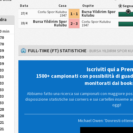
Data
Casa
Ospite
Segn
Corlu Spor Kulubu
Bursa Yildirim Spor
1 - 1
27/4
1947
Kulubu
adra
Bursa Yildirim Spor
Corlu Spor Kulubu
2 - 3
23/4
Kulubu
1947
90 min
.70
.70
FULL-TIME (FT) STATISTICHE
.39
- BURSA YILDIRIM SPOR K
.39
.39
Iscriviti qui a Pr
.33
1500+ campionati con possibilità di gua
.33
monitorati dai boo
.33
.33
Abbiamo fatto una ricerca sui campionati con maggiore possib
.33
disposizione statistiche sui corners e sui cartellini insieme ai
.33
oggi!
.28
.28
Michael Owen: 'Dovresti ottener
.21
.21