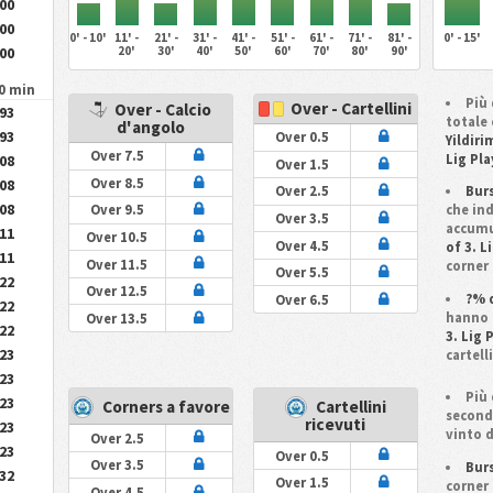
.00
.00
0' - 10'
11' -
21' -
31' -
41' -
51' -
61' -
71' -
81' -
0' - 15'
.00
20'
30'
40'
50'
60'
70'
80'
90'
90 min
Più 
Over - Cartellini
Over - Calcio
.93
totale 
d'angolo
.93
Over 0.5
Yildir
Over 7.5
.08
Lig Pla
Over 1.5
.08
Over 8.5
Burs
Over 2.5
.08
che ind
Over 9.5
Over 3.5
accumul
.11
Over 10.5
Over 4.5
of 3. L
.11
Over 11.5
corner 
Over 5.5
.22
Over 12.5
?% d
Over 6.5
.22
hanno a
Over 13.5
.22
3. Lig 
.23
cartell
.23
Più 
.23
Corners a favore
Cartellini
second
ricevuti
.23
vinto 
Over 2.5
.23
Over 0.5
Over 3.5
Burs
.32
Over 1.5
corner 
Over 4.5