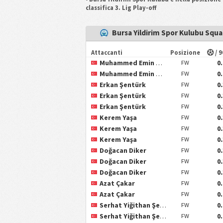
classifica 3. Lig Play-off
Bursa Yildirim Spor Kulubu Squ
Attaccanti
Posizione
/ 
Muhammed Emin Bektaş
0
FW
Muhammed Emin Bektaş
0
FW
Erkan Şentürk
0
FW
Erkan Şentürk
0
FW
Erkan Şentürk
0
FW
Kerem Yaşa
0
FW
Kerem Yaşa
0
FW
Kerem Yaşa
0
FW
Doğacan Diker
0
FW
Doğacan Diker
0
FW
Doğacan Diker
0
FW
Azat Çakar
0
FW
Azat Çakar
0
FW
Serhat Yiğithan Şengil
0
FW
Serhat Yiğithan Şengil
0
FW