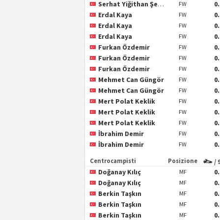
Serhat Yiğithan Şengil
0
FW
Erdal Kaya
0
FW
Erdal Kaya
0
FW
Erdal Kaya
0
FW
Furkan Özdemir
0
FW
Furkan Özdemir
0
FW
Furkan Özdemir
0
FW
Mehmet Can Güngör
0
FW
Mehmet Can Güngör
0
FW
Mert Polat Keklik
0
FW
Mert Polat Keklik
0
FW
Mert Polat Keklik
0
FW
İbrahim Demir
0
FW
İbrahim Demir
0
FW
Centrocampisti
Posizione
/ 
Doğanay Kılıç
0
MF
Doğanay Kılıç
0
MF
Berkin Taşkın
0
MF
Berkin Taşkın
0
MF
Berkin Taşkın
0
MF