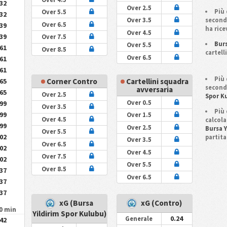
.32
Over 2.5
Più 
Over 5.5
.32
Over 3.5
secondo
.39
Over 6.5
ha ric
Over 4.5
.39
Over 7.5
Burs
Over 5.5
.61
Over 8.5
cartell
Over 6.5
.61
.61
Più 
.65
Corner Contro
Cartellini squadra
secondo
avversaria
.65
Over 2.5
Spor K
Over 0.5
.99
Over 3.5
Più 
.99
Over 1.5
Over 4.5
calcola
.99
Over 2.5
Bursa 
Over 5.5
.02
partita
Over 3.5
Over 6.5
.02
Over 4.5
Over 7.5
.02
Over 5.5
Over 8.5
.37
Over 6.5
.37
.37
xG (Bursa
xG (Contro)
90 min
Yildirim Spor Kulubu)
0.24
Generale
.42