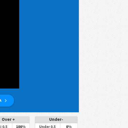
RA
Over +
Under-
100%
0%
i 0.5
Under 0.5