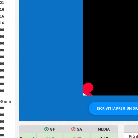
.21
.16
.16
.16
.00
.00
.00
.00
.00
.00
.00
.00
.00
.00
90 min
.00
ISCRIVITI A PREMIUM O
.00
.00
.00
GF
GA
MEDIA
.00
Più d