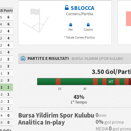
SBLOCCA
GD
Punti
Corners/Partita
5
6
4
6
Per
Contro
2
4
* Totale Corner/Partita
2
4
2
4
1
4
PARTITE E RISULTATI
- BURSA YILDIRIM SPOR KULUBU
2
3
1
3
3.50 Gol/Part
-1
3
-2
3
HT
-1
1
15'
30'
-2
1
43%
-2
1
1° Tempo
-2
1
Bursa Yildirim Spor Kulubu
0
min
-4
0
0%
Analitica In-play
gol prima
-5
0
0
MEDIA
gol prim
0 della