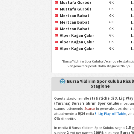
Mustafa Gürbüz
1
GK
Mustafa Gürbüz
1
GK
Mertcan Babat
1
GK
Mertcan Babat
1
GK
Mertcan Babat
1
GK
Alper Kağan Çakır
1
GK
Alper Kağan Çakır
1
GK
Alper Kağan Çakır
1
GK
*
Bursa Yildirim Spor Kulubu
L'elenco e le statist
vengono recuperati dalla stagione 2025/26
Bursa Yildirim Spor Kulubu Risul
Stagione
Questa stagione nelle
statistiche di 3. Lig Play
(Turchia) Bursa Yildirim Spor Kulubu
mostran
stanno ottenendo
Scarso
in generale, posizionan
attualmente a
0/16
nella
3. Lig Play-off Table
, vi
0%
di partite.
In media il Bursa Yildirim Spor Kulubu segna
1.5
g
subisce
2
gol per partita.
100%
di questo
Bursa Y