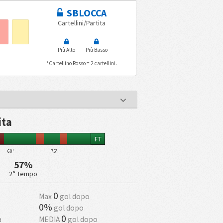
SBLOCCA
Cartellini/Partita
Più Alto
Più Basso
*Cartellino Rosso = 2 cartellini.
ita
FT
60'
75'
57%
2° Tempo
0
Max
gol dopo
0%
gol dopo
0
a
MEDIA
gol dopo