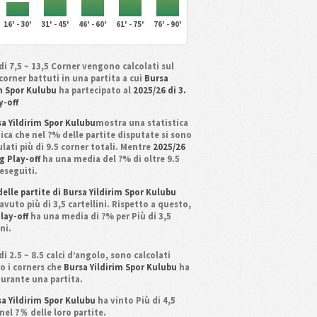
16' - 30'
31' - 45'
46' - 60'
61' - 75'
76' - 90'
di 7,5 ~ 13,5 Corner vengono calcolati sul
corner battuti in una partita a cui
Bursa
im Spor Kulubu
ha partecipato al
2025/26 di 3.
y-off
a Yildirim Spor Kulubu
mostra una statistica
ica che nel ?% delle partite disputate si sono
ati più di 9.5 corner totali. Mentre
2025/26
ig Play-off
ha una media del ?% di oltre 9.5
eseguiti.
elle partite di Bursa Yildirim Spor Kulubu
vuto più di 3,5 cartellini. Rispetto a questo,
Play-off
ha una media di ?% per Più di 3,5
ini.
di 2.5 ~ 8.5 calci d’angolo, sono calcolati
o i corners che
Bursa Yildirim Spor Kulubu
ha
durante una partita.
a Yildirim Spor Kulubu
ha vinto Più di 4,5
nel ?％ delle loro partite.