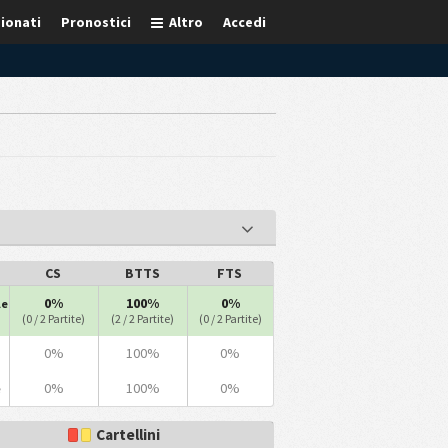
ionati
Pronostici
Altro
Accedi
CS
BTTS
FTS
0%
100%
0%
le
(0 / 2 Partite)
(2 / 2 Partite)
(0 / 2 Partite)
0%
100%
0%
0%
100%
0%
e
Cartellini