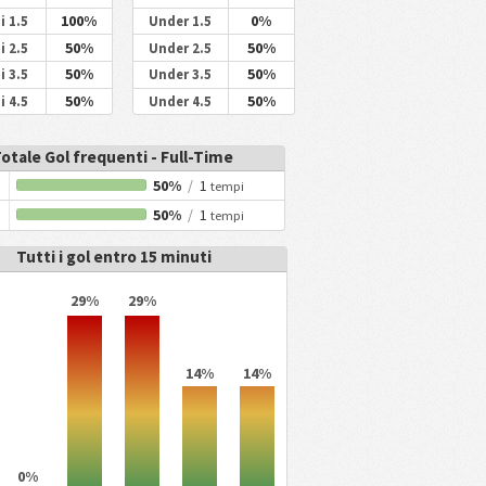
100%
0%
i 1.5
Under 1.5
50%
50%
i 2.5
Under 2.5
50%
50%
i 3.5
Under 3.5
50%
50%
i 4.5
Under 4.5
otale Gol frequenti - Full-Time
50%
/
1
tempi
50%
/
1
tempi
Tutti i gol entro 15 minuti
29%
29%
14%
14%
0%