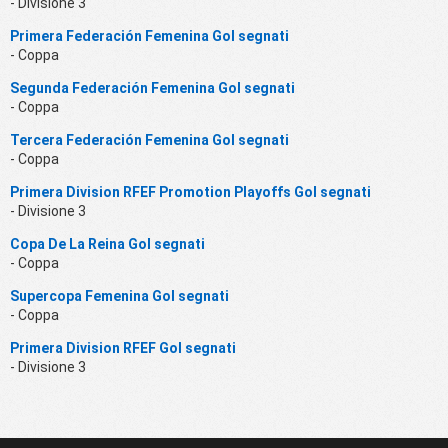
- Divisione 3
Primera Federación Femenina Gol segnati
- Coppa
Segunda Federación Femenina Gol segnati
- Coppa
Tercera Federación Femenina Gol segnati
- Coppa
Primera Division RFEF Promotion Playoffs Gol segnati
- Divisione 3
Copa De La Reina Gol segnati
- Coppa
Supercopa Femenina Gol segnati
- Coppa
Primera Division RFEF Gol segnati
- Divisione 3