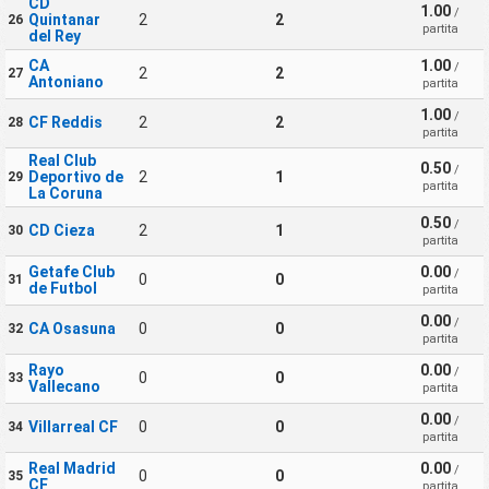
CD
1.00
/
Quintanar
2
2
26
partita
del Rey
CA
1.00
/
2
2
27
Antoniano
partita
1.00
/
CF Reddis
2
2
28
partita
Real Club
0.50
/
Deportivo de
2
1
29
partita
La Coruna
0.50
/
CD Cieza
2
1
30
partita
Getafe Club
0.00
/
0
0
31
de Futbol
partita
0.00
/
CA Osasuna
0
0
32
partita
Rayo
0.00
/
0
0
33
Vallecano
partita
0.00
/
Villarreal CF
0
0
34
partita
Real Madrid
0.00
/
0
0
35
CF
partita