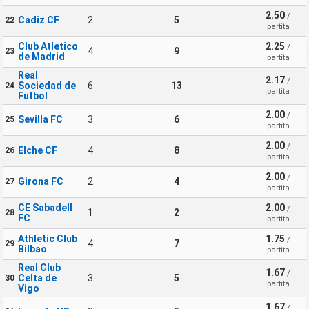
2.50
/
Cadiz CF
2
5
22
partita
Club Atletico
2.25
/
4
9
23
de Madrid
partita
Real
2.17
/
Sociedad de
6
13
24
partita
Futbol
2.00
/
Sevilla FC
3
6
25
partita
2.00
/
Elche CF
4
8
26
partita
2.00
/
Girona FC
2
4
27
partita
CE Sabadell
2.00
/
1
2
28
FC
partita
Athletic Club
1.75
/
4
7
29
Bilbao
partita
Real Club
1.67
/
Celta de
3
5
30
partita
Vigo
1.67
/