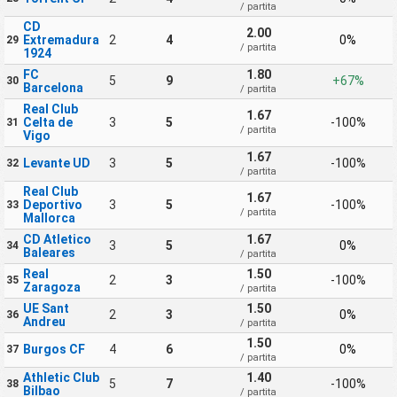
/ partita
CD
2.00
Extremadura
2
4
0%
29
/ partita
1924
FC
1.80
5
9
+67%
30
Barcelona
/ partita
Real Club
1.67
Celta de
3
5
-100%
31
/ partita
Vigo
1.67
Levante UD
3
5
-100%
32
/ partita
Real Club
1.67
Deportivo
3
5
-100%
33
/ partita
Mallorca
CD Atletico
1.67
3
5
0%
34
Baleares
/ partita
Real
1.50
2
3
-100%
35
Zaragoza
/ partita
UE Sant
1.50
2
3
0%
36
Andreu
/ partita
1.50
Burgos CF
4
6
0%
37
/ partita
Athletic Club
1.40
5
7
-100%
38
Bilbao
/ partita