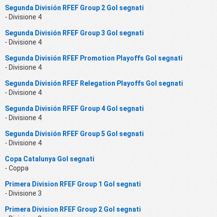
Segunda División RFEF Group 2 Gol segnati
- Divisione 4
Segunda División RFEF Group 3 Gol segnati
- Divisione 4
Segunda División RFEF Promotion Playoffs Gol segnati
- Divisione 4
Segunda División RFEF Relegation Playoffs Gol segnati
- Divisione 4
Segunda División RFEF Group 4 Gol segnati
- Divisione 4
Segunda División RFEF Group 5 Gol segnati
- Divisione 4
Copa Catalunya Gol segnati
- Coppa
Primera Division RFEF Group 1 Gol segnati
- Divisione 3
Primera Division RFEF Group 2 Gol segnati