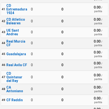
CD
0.00
/
Extremadura
0
0
41
partita
1924
CD Atletico
0.00
/
0
0
42
Baleares
partita
UE Sant
0.00
/
0
0
43
Andreu
partita
Real Murcia
0.00
/
0
0
44
CF
partita
0.00
/
Guadalajara
0
0
45
partita
0.00
/
Real Avila CF
0
0
46
partita
CD
0.00
/
Quintanar
0
0
47
partita
del Rey
CA
0.00
/
0
0
48
Antoniano
partita
0.00
/
CF Reddis
0
0
49
partita