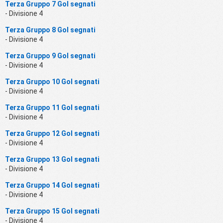
Terza Gruppo 7 Gol segnati
- Divisione 4
Terza Gruppo 8 Gol segnati
- Divisione 4
Terza Gruppo 9 Gol segnati
- Divisione 4
Terza Gruppo 10 Gol segnati
- Divisione 4
Terza Gruppo 11 Gol segnati
- Divisione 4
Terza Gruppo 12 Gol segnati
- Divisione 4
Terza Gruppo 13 Gol segnati
- Divisione 4
Terza Gruppo 14 Gol segnati
- Divisione 4
Terza Gruppo 15 Gol segnati
- Divisione 4