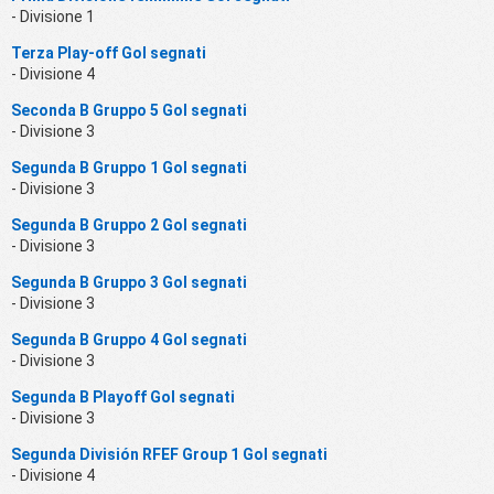
- Divisione 1
Terza Play-off Gol segnati
- Divisione 4
Seconda B Gruppo 5 Gol segnati
- Divisione 3
Segunda B Gruppo 1 Gol segnati
- Divisione 3
Segunda B Gruppo 2 Gol segnati
- Divisione 3
Segunda B Gruppo 3 Gol segnati
- Divisione 3
Segunda B Gruppo 4 Gol segnati
- Divisione 3
Segunda B Playoff Gol segnati
- Divisione 3
Segunda División RFEF Group 1 Gol segnati
- Divisione 4