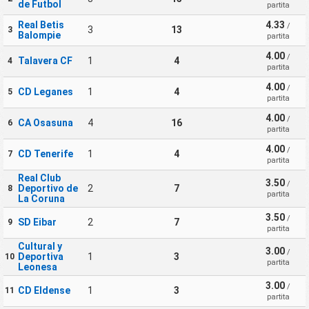
de Futbol
partita
Real Betis
4.33
/
3
13
3
Balompie
partita
4.00
/
Talavera CF
1
4
4
partita
4.00
/
CD Leganes
1
4
5
partita
4.00
/
CA Osasuna
4
16
6
partita
4.00
/
CD Tenerife
1
4
7
partita
Real Club
3.50
/
Deportivo de
2
7
8
partita
La Coruna
3.50
/
SD Eibar
2
7
9
partita
Cultural y
3.00
/
Deportiva
1
3
10
partita
Leonesa
3.00
/
CD Eldense
1
3
11
partita