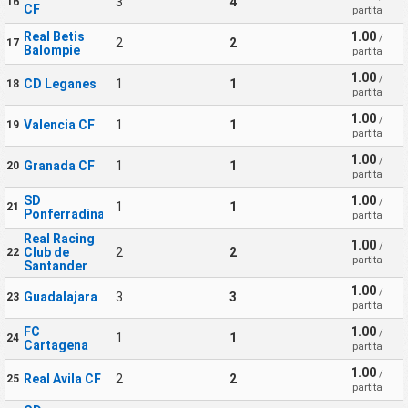
3
4
16
CF
partita
Real Betis
1.00
/
2
2
17
Balompie
partita
1.00
/
CD Leganes
1
1
18
partita
1.00
/
Valencia CF
1
1
19
partita
1.00
/
Granada CF
1
1
20
partita
SD
1.00
/
1
1
21
Ponferradina
partita
Real Racing
1.00
/
Club de
2
2
22
partita
Santander
1.00
/
Guadalajara
3
3
23
partita
FC
1.00
/
1
1
24
Cartagena
partita
1.00
/
Real Avila CF
2
2
25
partita