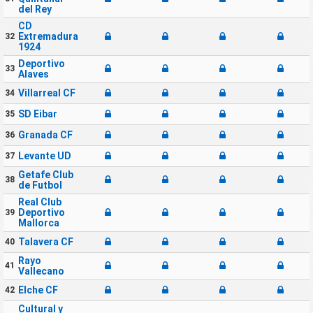
del Rey
CD
Extremadura
32
1924
Deportivo
33
Alaves
Villarreal CF
34
SD Eibar
35
Granada CF
36
Levante UD
37
Getafe Club
38
de Futbol
Real Club
Deportivo
39
Mallorca
Talavera CF
40
Rayo
41
Vallecano
Elche CF
42
Cultural y