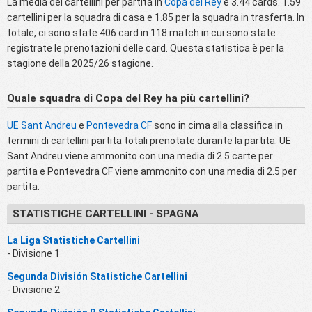
La media dei cartellini per partita in
Copa del Rey
è 3.44 cards. 1.59
cartellini per la squadra di casa e 1.85 per la squadra in trasferta. In
totale, ci sono state 406 card in 118 match in cui sono state
registrate le prenotazioni delle card. Questa statistica è per la
stagione della 2025/26 stagione.
Quale squadra di Copa del Rey ha più cartellini?
UE Sant Andreu
e
Pontevedra CF
sono in cima alla classifica in
termini di cartellini partita totali prenotate durante la partita. UE
Sant Andreu viene ammonito con una media di 2.5 carte per
partita e Pontevedra CF viene ammonito con una media di 2.5 per
partita.
STATISTICHE CARTELLINI - SPAGNA
La Liga Statistiche Cartellini
- Divisione 1
Segunda División Statistiche Cartellini
- Divisione 2