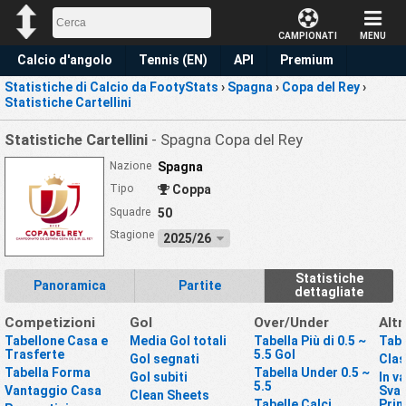
CAMPIONATI
MENU
Calcio d'angolo
Tennis (EN)
API
Premium
Statistiche di Calcio da FootyStats
›
Spagna
›
Copa del Rey
›
Pronostico
Statistiche Cartellini
Statistiche Cartellini
- Spagna Copa del Rey
Nazione
Spagna
Tipo
Coppa
Squadre
50
Stagione
2025/26
Statistiche
Panoramica
Partite
dettagliate
Competizioni
Gol
Over/Under
Altr
Tabellone Casa e
Media Gol totali
Tabella Più di 0.5 ~
Tabe
Trasferte
5.5 Gol
Gol segnati
Clas
Tabella Forma
Tabella Under 0.5 ~
Gol subiti
In v
5.5
Vantaggio Casa
Svan
Clean Sheets
Tabelle Calci
Pri