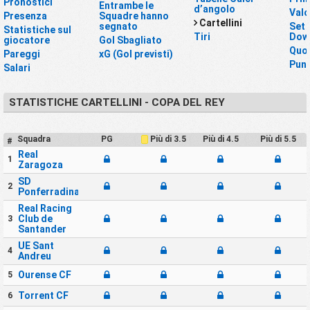
Pronostici
Entrambe le
d’angolo
Valo
Presenza
Squadre hanno
Cartellini
segnato
Set 
Statistiche sul
Tiri
Down
giocatore
Gol Sbagliato
Quo
Pareggi
xG (Gol previsti)
Punt
Salari
STATISTICHE CARTELLINI - COPA DEL REY
Squadra
PG
Più di 4.5
Più di 5.5
Più di 3.5
#
Real
1
Zaragoza
SD
2
Ponferradina
Real Racing
Club de
3
Santander
UE Sant
4
Andreu
Ourense CF
5
Torrent CF
6