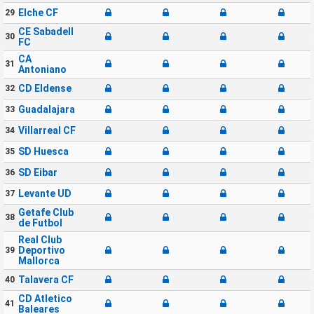
Elche CF
29
CE Sabadell
30
FC
CA
31
Antoniano
CD Eldense
32
Guadalajara
33
Villarreal CF
34
SD Huesca
35
SD Eibar
36
Levante UD
37
Getafe Club
38
de Futbol
Real Club
Deportivo
39
Mallorca
Talavera CF
40
CD Atletico
41
Baleares