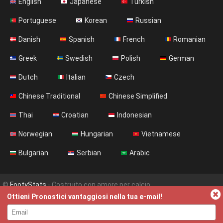
English
Japanese
Turkish
Portuguese
Korean
Russian
Danish
Spanish
French
Romanian
Greek
Swedish
Polish
German
Dutch
Italian
Czech
Chinese Traditional
Chinese Simplified
Thai
Croatian
Indonesian
Norwegian
Hungarian
Vietnamese
Bulgarian
Serbian
Arabic
©
FootyStats
- Costruito con amore per calcio
Ottieni Pronostici vantaggiosi nella tua e-mail!
Contatti
Chi siamo
Aiuto
Politica sulla privacy
Terms & Conditions (English)
News (English)