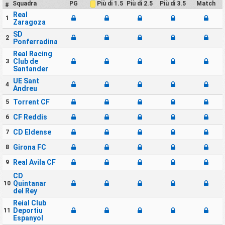
Squadra
PG
Più di 2.5
Più di 3.5
Match
Più di 1.5
#
Real
1
Zaragoza
SD
2
Ponferradina
Real Racing
Club de
3
Santander
UE Sant
4
Andreu
Torrent CF
5
CF Reddis
6
CD Eldense
7
Girona FC
8
Real Avila CF
9
CD
Quintanar
10
del Rey
Reial Club
Deportiu
11
Espanyol