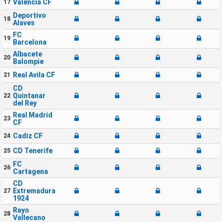
Valencia CF
17
Deportivo
18
Alaves
FC
19
Barcelona
Albacete
20
Balompie
Real Avila CF
21
CD
Quintanar
22
del Rey
Real Madrid
23
CF
Cadiz CF
24
CD Tenerife
25
FC
26
Cartagena
CD
Extremadura
27
1924
Rayo
28
Vallecano