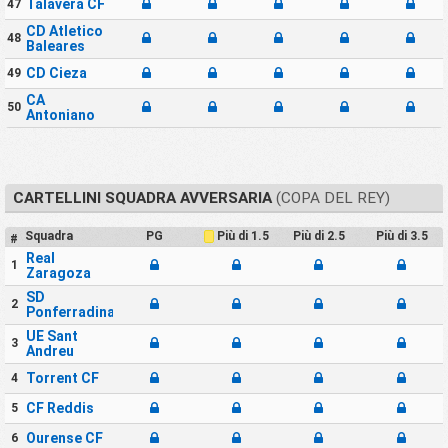
Talavera CF
47
CD Atletico
48
Baleares
CD Cieza
49
CA
50
Antoniano
CARTELLINI SQUADRA AVVERSARIA
(COPA DEL REY)
Squadra
PG
Più di 2.5
Più di 3.5
Più di 1.5
#
Real
1
Zaragoza
SD
2
Ponferradina
UE Sant
3
Andreu
Torrent CF
4
CF Reddis
5
Ourense CF
6