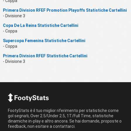
- Coppa
Primera Division RFEF Promotion Playoffs Statistiche Cartellini
- Divisione 3
Copa De La Reina Statistiche Cartellini
- Coppa
Supercopa Femenina Statistiche Cartellini
- Coppa
Primera Division RFEF Statistiche Cartellini
- Divisione 3
FootyStats è il tuo miglior riferimento per statistiche come
gol segnati, Over 2.5/Under 2.5, 1T/Full Time, statistiche
dinamiche in-play e altro ancora. Se hai domande, proposte o
feedback, non esitare a contattarci.