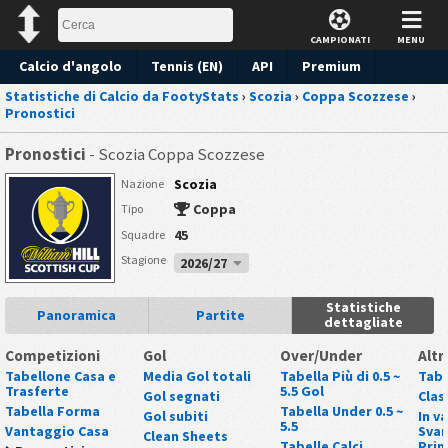
CAMPIONATI
MENU
Calcio d'angolo
Tennis (EN)
API
Premium
Statistiche di Calcio da FootyStats
›
Scozia
›
Coppa Scozzese
›
Pronostico
Pronostici
Pronostici
- Scozia Coppa Scozzese
Scozia
Nazione
Coppa
Tipo
45
Squadre
Stagione
2026/27
Statistiche
Panoramica
Partite
dettagliate
Competizioni
Gol
Over/Under
Altr
Tabellone Casa e
Media Gol totali
Tabella Più di 0.5 ~
Tabe
Trasferte
5.5 Gol
Gol segnati
Clas
Tabella Forma
Tabella Under 0.5 ~
Gol subiti
In v
5.5
Vantaggio Casa
Svan
Clean Sheets
Tabelle Calci
Pri