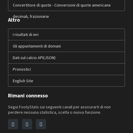
Convertitore di quote - Conversioni di quote americane
decimali, frazionarie
Altro
I risultati di ieri
Gli appuntamenti di domani
Dati sul calcio API(JSON)
Pronostici
English Site
Rimani connesso
Segui FootyStats sui seguenti canali per assicurarti di non
perdere nessuna statistica, scelta o nuova funzione.