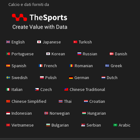
Calcio e dati forniti da
English
Japanese
Turkish
Portuguese
Korean
Russian
Danish
Spanish
French
Romanian
Greek
Swedish
Polish
German
Dutch
Italian
Czech
Chinese Traditional
Chinese Simplified
Thai
Croatian
Indonesian
Norwegian
Hungarian
Vietnamese
Bulgarian
Serbian
Arabic