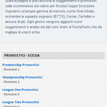
Questa pagina è una raccolta di suggerimenti e pronostici
sulle scommesse sul calcio per Scozia Coppa Scozzese.
Copriamo un'ampia gamma di mercati, come Over/Under,
entrambe le squadre segnano (BTTS), Corner, Cartellini e
ancora di più. Ogni giorno vengono aggiunti nuovi
suggerimenti e analisi sia dal core team di FootyStats che da
migliaia di utenti attivi.
PRONOSTICI - SCOZIA
Premiership Pronostici
- Divisione 1
Championship Pronostici
- Divisione 2
League One Pronostici
- Divisione 3
League Two Pronostici
- Divisione 4