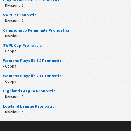
- Divisione 1
SWPL 2 Pronostici
- Divisione 2
Campionato Femminile Pronostici
- Divisione 3
SWPL Cup Pronostici
- Coppa
Womens Playoffs 1 2 Pronostici
- Coppa
Womens Playoffs 2 3 Pronostici
- Coppa
Highland League Pronostici
- Divisione 5
Lowland League Pronostici
- Divisione 5