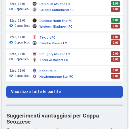
3.00
Penicuik Athletic FC
22nd, 02:00
Coppa Scozzese
0.00
Golspie Sutherland FC
3.00
Dundee North End FC
22nd, 02:00
Coppa Scozzese
0.00
Wigtown Bladnoch FC
0.00
Tayport FC
22nd, 02:00
Coppa Scozzese
0.00
Carluke Rovers FC
0.00
Broughty Athletic FC
22nd, 02:00
Coppa Scozzese
0.00
Threave Rovers FC
0.00
Benburb FC
22nd, 02:00
Coppa Scozzese
0.00
Newtongrange Star FC
Visualizza tutte le partite
Suggerimenti vantaggiosi per Coppa
Scozzese