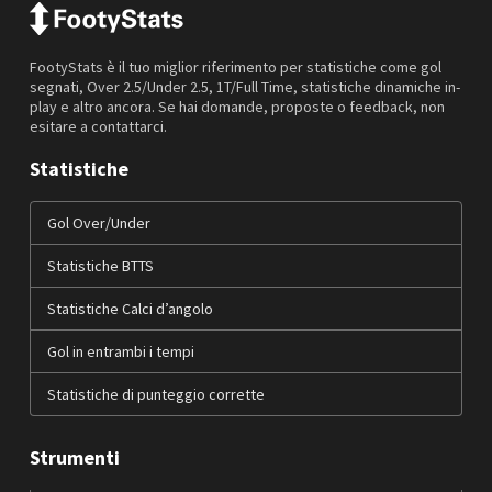
FootyStats è il tuo miglior riferimento per statistiche come gol
segnati, Over 2.5/Under 2.5, 1T/Full Time, statistiche dinamiche in-
play e altro ancora. Se hai domande, proposte o feedback, non
esitare a contattarci.
Statistiche
Gol Over/Under
Statistiche BTTS
Statistiche Calci d’angolo
Gol in entrambi i tempi
Statistiche di punteggio corrette
Strumenti