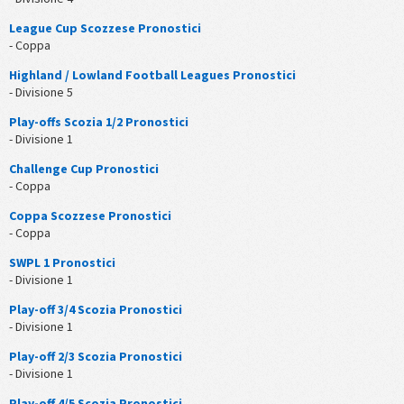
League Cup Scozzese Pronostici
- Coppa
Highland / Lowland Football Leagues Pronostici
- Divisione 5
Play-offs Scozia 1/2 Pronostici
- Divisione 1
Challenge Cup Pronostici
- Coppa
Coppa Scozzese Pronostici
- Coppa
SWPL 1 Pronostici
- Divisione 1
Play-off 3/4 Scozia Pronostici
- Divisione 1
Play-off 2/3 Scozia Pronostici
- Divisione 1
Play-off 4/5 Scozia Pronostici