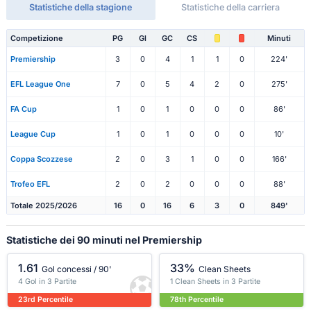
Statistiche della stagione
Statistiche della carriera
Competizione
PG
Gl
GC
CS
Minuti
Premiership
3
0
4
1
1
0
224'
EFL League One
7
0
5
4
2
0
275'
FA Cup
1
0
1
0
0
0
86'
League Cup
1
0
1
0
0
0
10'
Coppa Scozzese
2
0
3
1
0
0
166'
Trofeo EFL
2
0
2
0
0
0
88'
Totale 2025/2026
16
0
16
6
3
0
849'
Statistiche dei 90 minuti nel Premiership
1.61
33%
Gol concessi / 90'
Clean Sheets
4 Gol in 3 Partite
1 Clean Sheets in 3 Partite
23rd Percentile
78th Percentile