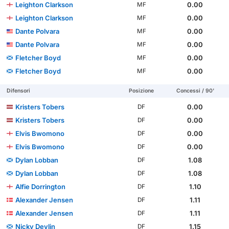
Leighton Clarkson
0.00
MF
Leighton Clarkson
0.00
MF
Dante Polvara
0.00
MF
Dante Polvara
0.00
MF
Fletcher Boyd
0.00
MF
Fletcher Boyd
0.00
MF
Difensori
Posizione
Concessi / 90'
Kristers Tobers
0.00
DF
Kristers Tobers
0.00
DF
Elvis Bwomono
0.00
DF
Elvis Bwomono
0.00
DF
Dylan Lobban
1.08
DF
Dylan Lobban
1.08
DF
Alfie Dorrington
1.10
DF
Alexander Jensen
1.11
DF
Alexander Jensen
1.11
DF
Nicky Devlin
1.15
DF