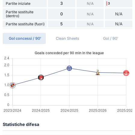
3
Partite iniziate
N/A
3
Partite sostituite
0
N/A
N/A
(dentro)
5
N/A
Partite sostituite (fuori)
N/A
Gol concessi / 90'
Clean Sheets
Gol / 90'
Statistiche difesa