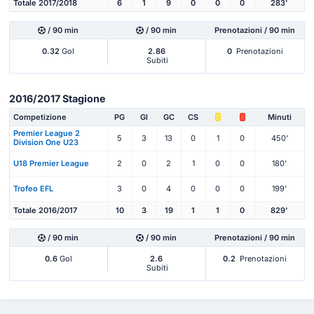
Totale 2017/2018
6
1
9
0
0
0
283'
/ 90 min
/ 90 min
Prenotazioni / 90 min
0.32
Gol
2.86
0
Prenotazioni
Subiti
2016/2017 Stagione
Competizione
PG
Gl
GC
CS
Minuti
Premier League 2
5
3
13
0
1
0
450'
Division One U23
U18 Premier League
2
0
2
1
0
0
180'
Trofeo EFL
3
0
4
0
0
0
199'
Totale 2016/2017
10
3
19
1
1
0
829'
/ 90 min
/ 90 min
Prenotazioni / 90 min
0.6
Gol
2.6
0.2
Prenotazioni
Subiti