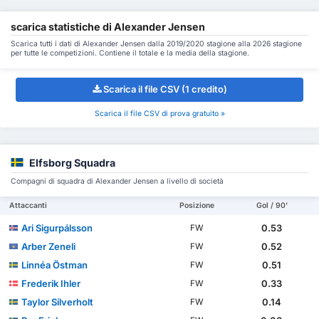
scarica statistiche di Alexander Jensen
Scarica tutti i dati di Alexander Jensen dalla 2019/2020 stagione alla 2026 stagione
per tutte le competizioni. Contiene il totale e la media della stagione.
Scarica il file CSV (1 credito)
Scarica il file CSV di prova gratuito »
Elfsborg Squadra
Compagni di squadra di Alexander Jensen a livello di società
Attaccanti
Posizione
Gol / 90'
Ari Sigurpálsson
0.53
FW
Arber Zeneli
0.52
FW
Linnéa Östman
0.51
FW
Frederik Ihler
0.33
FW
Taylor Silverholt
0.14
FW