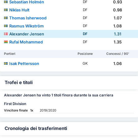
Sebastian Holmén
0.93
DF
Niklas Hult
0.98
DF
Thomas Isherwood
1.07
DF
Rasmus Wikström
1.08
DF
Alexander Jensen
1.31
DF
Rufai Mohammed
1.35
DF
Portieri
Posizione
Concessi / 90'
Isak Pettersson
1.06
GK
Trofei e titoli
Alexander Jensen ha vinto 1 titoli finora durante la sua carriera
First Division
Vincitore finale
1x
2019/2020
Cronologia dei trasferimenti