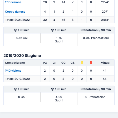
1ª Divisione
28
3
44
7
1
0
2274'
Coppa danese
4
1
2
1
0
0
207'
Totale 2021/2022
32
4
46
8
1
0
2481'
/ 90 min
/ 90 min
Prenotazioni / 90 min
0.12
Gol
1.74
0.04
Prenotazioni
Subiti
2019/2020 Stagione
Competizione
PG
Gl
GC
CS
Minuti
1ª Divisione
2
0
2
0
0
0
44'
Totale 2019/2020
2
0
2
0
0
0
44'
/ 90 min
/ 90 min
Prenotazioni / 90 min
0
Gol
4.09
0
Prenotazioni
Subiti