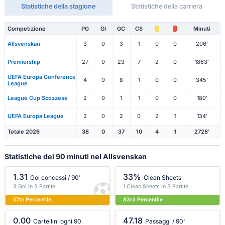
Statistiche della stagione
Statistiche della carriera
Competizione
PG
Gl
GC
CS
Minuti
Allsvenskan
3
0
3
1
0
0
206'
Premiership
27
0
23
7
2
0
1863'
UEFA Europa Conference
4
0
8
1
0
0
345'
League
League Cup Scozzese
2
0
1
1
0
0
180'
UEFA Europa League
2
0
2
0
2
1
134'
Totale 2026
38
0
37
10
4
1
2728'
Statistiche dei 90 minuti nel Allsvenskan
1.31
33%
Gol concessi / 90'
Clean Sheets
3 Gol in 3 Partite
1 Clean Sheets in 3 Partite
57th Percentile
83rd Percentile
0.00
47.18
Cartellini ogni 90
Passaggi / 90'