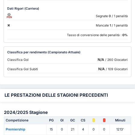
Dati Rigori (Carriera)
Segnate
0
/ 1 penalità
PEN
Mancate
1
/ 1 penalità
Tasso di conversione delle penalità :
0%
Classifica per rendimento (Campionato Attuale)
N/A
Classifica Gol
/ 260 Giocatori
N/A
Classifica Gol Subiti
/ 109 Giocatori
LE PRESTAZIONI DELLE STAGIONI PRECEDENTI
2024/2025 Stagione
Competizione
PG
Gl
GC
CS
Minuti
Premiership
15
0
21
4
0
0
1213'