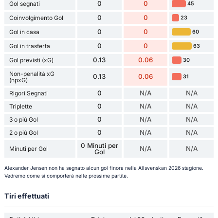
0
0
Gol segnati
45
0
0
Coinvolgimento Gol
23
0
0
Gol in casa
60
0
0
Gol in trasferta
63
0.13
0.06
Gol previsti (xG)
30
Non-penalità xG
0.13
0.06
31
(npxG)
0
N/A
N/A
Rigori Segnati
0
N/A
N/A
Triplette
0
N/A
N/A
3 o più Gol
0
N/A
N/A
2 o più Gol
0 Minuti per
N/A
N/A
Minuti per Gol
Gol
Alexander Jensen non ha segnato alcun gol finora nella Allsvenskan 2026 stagione.
Vedremo come si comporterà nelle prossime partite.
Tiri effettuati