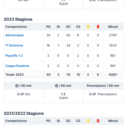
0.1
Gol
1.7
0.07
Prenotazioni
Subiti
2023 Stagione
Competizione
PG
Gl
GC
CS
Minuti
Allsvenskan
30
2
45
6
2
0
2700'
1ª Divisione
16
1
24
2
0
0
1323'
Playoffs 1 2
2
0
0
2
0
0
180'
Coppa Svedese
2
0
5
0
0
0
180'
Totale 2023
50
3
74
10
2
0
4383'
/ 90 min
/ 90 min
Prenotazioni / 90 min
0.07
Gol
1.5
0.07
Prenotazioni
Subiti
2021/2022 Stagione
Competizione
PG
Gl
GC
CS
Minuti