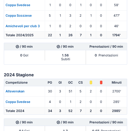
Coppa Svedese
1
0
0
1
0
0
58'
Coppa Scozzese
5
1
3
2
1
0
477'
Amichevoli per club 3
1
0
2
0
0
0
46'
Totale 2024/2025
22
1
26
7
1
0
1794'
/ 90 min
/ 90 min
Prenotazioni / 90 min
0
Gol
1.56
0
Prenotazioni
Subiti
2024 Stagione
Competizione
PG
Gl
GC
CS
Minuti
Allsvenskan
30
3
51
5
2
0
2700'
Coppa Svedese
4
0
1
2
0
0
285'
Totale 2024
34
3
52
7
2
0
2985'
/ 90 min
/ 90 min
Prenotazioni / 90 min