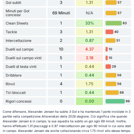
3
1.31
Gol subiti
57
Minuti per Gol
69 Minuti
N/A
57
concessi
1
33%
Clean Sheets
83
3
1.31
Tackle
40
2
0.87
Intercettazione
51
10
4.37
Duelli sul campo
10
5
2.18
Duelli sul campo vinti
10
1
0.44
Duelli di testa vinti
28
1
0.44
Dribblare
56
4
1.75
Rinvii
56
1
0.44
Tiri bloccati
68
0
0.00
Rigori concessi
99
Come difensore, Alexander Jensen ha subito 3 Gol e ha mantenuto 1 porte inviolate in 3
partite nella competizione Allsvenskan della 2026 stagione. Ciò significa che quando
Alexander Jensen è in campo, la sua squadra ha subito un gol ogni 69 minuti. Inoltre,
hanno effettuato 1.31 placcaggi e 0.87 intercettazioni per ogni 90 minuti in cui sono stati
in campo. Alexander Jensen sta anche collezionando circa 1.75 rinvii allo stesso tempo.