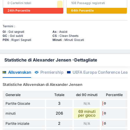
0 Cartellini totali
108 Passaggi registrati
24th Percentile
64th Percentile
Termini :
Gl
: Gol segnati
As
: Assist
GC
: Gol subiti
CS
: Clean Sheets
PEN
: Rigori Segnati
Minuti
: Minuti Giocati
Statistiche di Alexander Jensen -Dettagliate
Allsvenskan
Premiership
UEFA Europa Conference Lea
Statistiche Allsvenskan di Alexander Jensen
Generale
Totale
dei 90 minuti
Percentile
3
Partite Giocate
N/A
0
69 minuti
206
minuti
0
per gioco
2
Partite iniziate
N/A
0