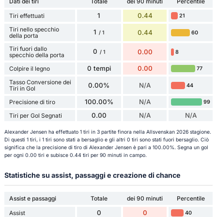
Dati dei tiri
Totale
dei 90 minuti
Percentile
1
0.44
Tiri effettuati
21
Tiri nello specchio
1
0.44
60
/ 1
della porta
Tiri fuori dallo
0
0.00
8
/ 1
specchio della porta
0 tempi
0.00
Colpire il legno
77
Tasso Conversione dei
0.00%
N/A
44
Tiri in Gol
100.00%
N/A
Precisione di tiro
99
0.00
N/A
N/A
Tiri per Gol Segnati
Alexander Jensen ha effettuato 1 tiri in 3 partite finora nella Allsvenskan 2026 stagione.
Di questi 1 tiri, i 1 tiri sono stati a bersaglio e gli altri 0 tiri sono stati fuori bersaglio. Ciò
significa che la precisione di tiro di Alexander Jensen è pari a 100.00%. Segna un gol
per ogni 0.00 tiri e subisce 0.44 tiri per 90 minuti in campo.
Statistiche su assist, passaggi e creazione di chance
Assist e passaggi
Totale
dei 90 minuti
Percentile
0
0
Assist
40