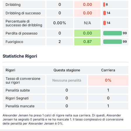
0
0.00
Dribbling
8
0
0.00
Dribbling di successo
14
Percentuale di
0.00%
N/A
14
successo dei dribbling
0
0.00
Perdita di possesso
99
2
0.87
Fuorigioco
99
Statistiche Rigori
Rigori
Questa stagione
Carriera
Tasso di conversione
0%
Nessuna penalità
sui rigori
0
1
Penalità subite
0
0
Rigori Segnati
0
1
Penalità mancate
Alexander Jensen ha preso 1 calci di rigore nella sua carriera. Di questi, Alexander
Jensen ha segnato 0 penalità e ne ha mancate 1. Il tasso complessivo di conversione
delle penalità per Alexander Jensen è 0%.