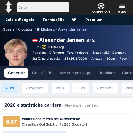
CAMPIONATI
MENU
Calcio d'angolo
Tennis (EN)
API
Premium
Svezia
/
Giocatori
/
IF Elfsborg
/
Alexander Jensen
Pronostico
Alexander Jensen
Stats
Club :
IF Elfsborg
Posizione :
Difensore - Terzino destro
Nazionalità :
Denmark
B
Età (Data di nascita) :
24 (24/8/2001)
Altezza :
180cm
Peso :
7
Generale
Gol, xG, tiri
Assist e passaggi
Dribblare
Cartell
2026
2024/2025
2024
2023
2021/2022
201
2026 e statistiche carriera
- Alexander Jensen
Valutazione media nel Allsvenskan
6.87
Classifica Gol Subiti : -1 / 260 Giocatori