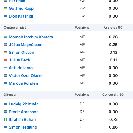
Per Frick
0.00
FW
Gottfrid Rapp
0.00
FW
Dion Krasniqi
0.00
FW
Centrocampisti
Posizione
Assists / 90'
Momoh Ibrahim Kamara
0.28
MF
Júlíus Magnússon
0.25
MF
Simon Olsson
0.13
MF
Julius Beck
0.11
MF
Altti Hellemaa
0.00
MF
Victor Ozor Okeke
0.00
MF
Marcus Rohdén
0.00
MF
Difensori
Posizione
Concessi / 90'
Ludvig Richtnér
0.00
DF
Frode Aronsson
0.00
DF
Ibrahim Buhari
0.72
DF
Simon Hedlund
0.86
DF