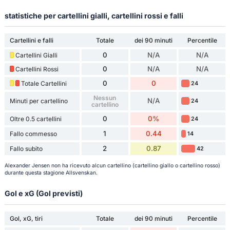
statistiche per cartellini gialli, cartellini rossi e falli
Cartellini e falli
Totale
dei 90 minuti
Percentile
0
N/A
N/A
Cartellini Gialli
0
N/A
N/A
Cartellini Rossi
0
0
Totale Cartellini
24
Nessun
N/A
Minuti per cartellino
24
cartellino
0
0%
Oltre 0.5 cartellini
24
1
0.44
Fallo commesso
14
2
0.87
Fallo subito
42
Alexander Jensen non ha ricevuto alcun cartellino (cartellino giallo o cartellino rosso)
durante questa stagione Allsvenskan.
Gol e xG (Gol previsti)
Gol, xG, tiri
Totale
dei 90 minuti
Percentile