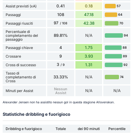
0.41
0.18
Assist previsti (xA)
57
108
47.18
Passaggi
64
97
42.38
Passaggi riusciti
70
/ 108
Percentuale di
89.81%
N/A
completamento del
94
passaggio
4
1.75
Passaggi chiave
88
9
3.93
Crossare
89
3
1.31
Cross di successo
92
/ 9
Tasso di
33.33%
N/A
completamento di
74
Cross
Nessun
N/A
N/A
Minuti per Assist
Assist
Alexander Jensen non ha assistito nessun gol in questa stagione Allsvenskan.
Statistiche dribbling e fuorigioco
Dribbling e fuorigioco
Totale
dei 90 minuti
Percentile