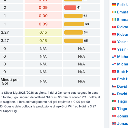
Felix
2
0.09
41
Emma
1
0.09
63
Emma
1
0.09
68
Rıdva
3.27
0.15
64
Rıdva
3.27
0.15
65
Yasin
0
N/A
N/A
Yasin
0
N/A
N/A
Michae
0
N/A
N/A
Michae
Emir 
0
N/A
N/A
Emir 
 Minuti per
N/A
N/A
Gol
David
lla Süper Lig 2025/2026 stagione. 1 dei 2 Gol sono stati segnati in casa
David
n totale, i gol segnati da Wilfred Ndidi su 90 minuti sono 0.09. Inoltre, il
Tiago 
sta stagione. Il loro coinvolgimento nei gol equivale a 0.09 per 90
.15. Questo dato colloca la produzione di npxG di Wilfred Ndidi a 3.27,
Tiago 
di Süper Lig.
Jonas
Jonas