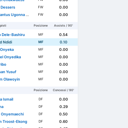
l Dessers
0.00
FW
antus Ugonna Uche
0.00
FW
isti
Posizione
Assists / 90'
o Dele-Bashiru
0.54
MF
d Ndidi
0.10
MF
 Onyeka
0.00
MF
el Onyedika
0.00
MF
ribo
0.00
MF
san Yusuf
0.00
MF
im Olawoyin
0.00
MF
Posizione
Concessi / 90'
a Ismail
0.00
DF
na
0.29
DF
 Onyemaechi
0.50
DF
am Troost-Ekong
0.60
DF