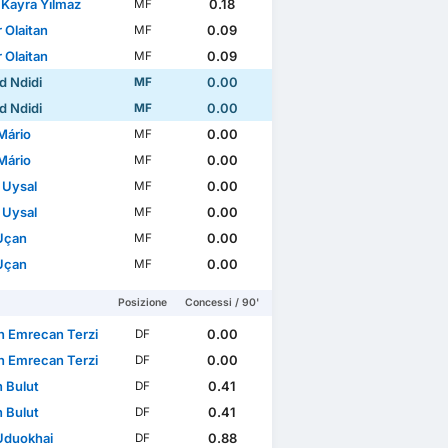
 Kayra Yılmaz
0.18
MF
 Olaitan
0.09
MF
 Olaitan
0.09
MF
d Ndidi
0.00
MF
d Ndidi
0.00
MF
Mário
0.00
MF
Mário
0.00
MF
 Uysal
0.00
MF
 Uysal
0.00
MF
 Uçan
0.00
MF
 Uçan
0.00
MF
Posizione
Concessi / 90'
n Emrecan Terzi
0.00
DF
n Emrecan Terzi
0.00
DF
n Bulut
0.41
DF
n Bulut
0.41
DF
 Uduokhai
0.88
DF