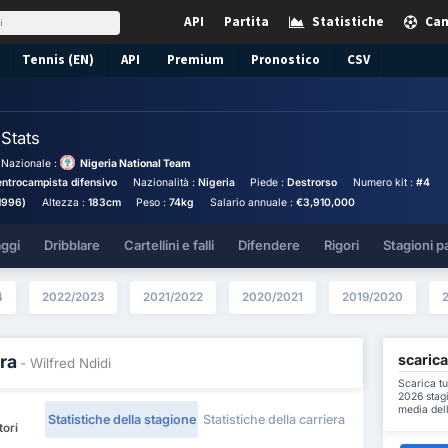
API
Partita
Statistiche
Cam
Tennis (EN)
API
Premium
Pronostico
CSV
i
Stats
Nazionale :
Nigeria National Team
ntrocampista difensivo
Nazionalità :
Nigeria
Piede :
Destrorso
Numero kit :
#4
/1996)
Altezza :
183cm
Peso :
74kg
Salario annuale :
€3,910,000
aggi
Dribblare
Cartellini e falli
Difendere
Rigori
Stagioni p
4
2022/2023
2021/2022
2020/2021
2019/2020
scarica
ra
- Wilfred Ndidi
Scarica tu
2026 stagi
media dell
Statistiche della stagione
Statistiche della carriera
tori