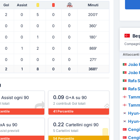
Gol
Assist
Minuti
PEN
2
0
5
0
0
2001'
0
0
0
0
0
360'
Beş
0
0
1
0
0
180'
Compagni d
0
1
2
0
0
869'
Attaccanti
0
0
0
0
0
271'
João Pe
2
1
8
0
0
3681'
João Pe
Rafa S
g
Rafa S
0.09
Tamm
Assist ogni 90
G+A su 90
 totali
2 contributi Gol totali
Tamm
entile
41 Percentile
Hyun
Hyun
0.22
xA su 90
Cartellini ogni 90
Cengi
sist previsti
5 Cartellini totali
Cengi
entile
54 Percentile