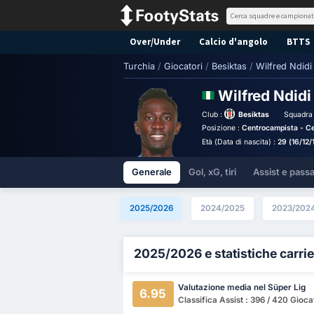
Over/Under
Calcio d'angolo
BTTS
Turchia
/
Giocatori
/
Besiktas
/
Wilfred Ndidi
Wilfred Ndid
Club :
Besiktas
Squadra 
Posizione :
Centrocampista - Ce
Età (Data di nascita) :
29 (16/12
Generale
Gol, xG, tiri
Assist e pass
2025/2026
2024/2025
2023/202
2025/2026 e statistiche carrie
Valutazione media nel Süper Lig
6.95
Classifica Assist : 396 / 420 Gioca