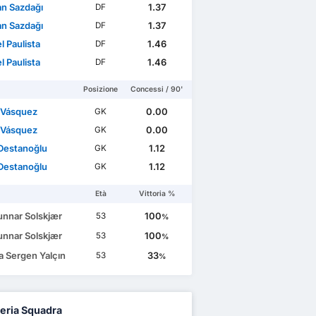
n Sazdağı
1.37
DF
n Sazdağı
1.37
DF
l Paulista
1.46
DF
l Paulista
1.46
DF
Posizione
Concessi / 90'
 Vásquez
0.00
GK
 Vásquez
0.00
GK
 Destanoğlu
1.12
GK
 Destanoğlu
1.12
GK
Età
Vittoria %
unnar Solskjær
100
53
%
unnar Solskjær
100
53
%
za Sergen Yalçın
33
53
%
eria Squadra