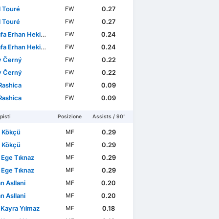
al Touré
0.27
FW
al Touré
0.27
FW
 Erhan Hekimoğlu
0.24
FW
 Erhan Hekimoğlu
0.24
FW
oli internazionali
v Černý
0.22
FW
v Černý
0.22
FW
Rashica
0.09
FW
Rashica
0.09
FW
isti
Posizione
Assists / 90'
 Kökçü
0.29
MF
 Kökçü
0.29
MF
 Ege Tıknaz
0.29
MF
 Ege Tıknaz
0.29
MF
an Asllani
0.20
MF
an Asllani
0.20
MF
 Kayra Yılmaz
0.18
MF