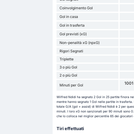
Coinvolgimento Gol
Gol in casa
Gol in trasferta
Gol previsti (xG)
Non-penalità xG (npxG)
Rigori Segnati
Triplette
3 o più Gol
2 o più Gol
1001
Minuti per Gol
Wilfred Ndidi ha segnato 2 Gol in 25 partite finora ne
mentre hanno segnato 1 Gol nelle partite in trasferta. I
totale G/A (gol + assist) di Wilfred Ndidi è 2 per que
minuti. I loro xG non sanzionati per 90 minuti sono 0
che lo colloca nel miglior percentile 65 dei giocatori 
Tiri effettuati