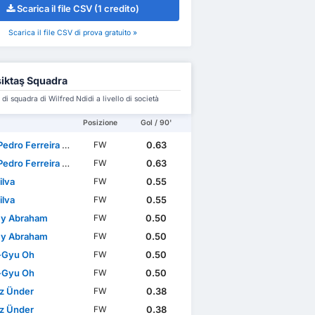
Scarica il file CSV (1 credito)
Scarica il file CSV di prova gratuito »
iktaş Squadra
i squadra di Wilfred Ndidi a livello di società
Posizione
Gol / 90'
dro Ferreira Silva
0.63
FW
dro Ferreira Silva
0.63
FW
ilva
0.55
FW
ilva
0.55
FW
y Abraham
0.50
FW
y Abraham
0.50
FW
-Gyu Oh
0.50
FW
-Gyu Oh
0.50
FW
z Ünder
0.38
FW
z Ünder
0.38
FW