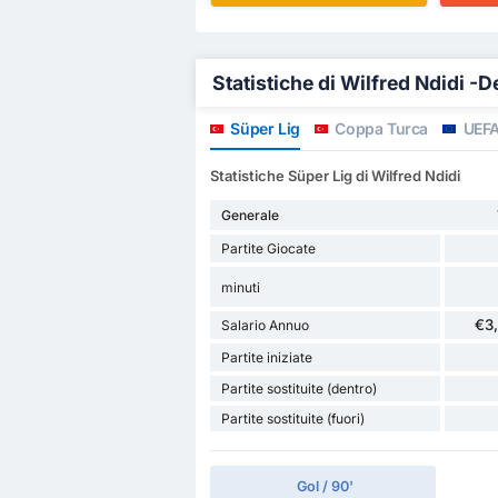
Statistiche di Wilfred Ndidi -D
Süper Lig
Coppa Turca
UEFA
Statistiche Süper Lig di Wilfred Ndidi
Generale
Partite Giocate
minuti
€3
Salario Annuo
Partite iniziate
Partite sostituite (dentro)
Partite sostituite (fuori)
Gol / 90'