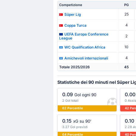
Competizione
PG
25
Süper Lig
4
Coppa Turca
UEFA Europa Conference
2
League
10
WC Qualification Africa
4
Amichevoli internazionali
Totale 2025/2026
45
Statistiche dei 90 minuti nel Süper Li
0.09
0.00
Gol ogni 90
2 Gol totali
0 Assist
62 Percentile
42 Perc
0.15
0.10
xG su 90'
3.27 Gol previsti
2.28 As
64 Percentile
40 Perc