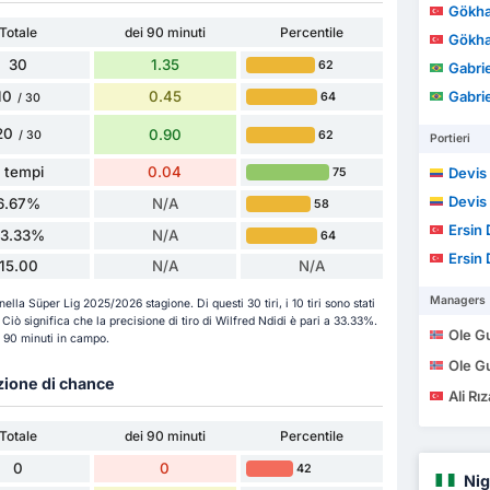
Gökha
Totale
dei 90 minuti
Percentile
Gökha
30
1.35
62
Gabrie
10
0.45
Gabrie
64
/ 30
20
0.90
62
/ 30
Portieri
1 tempi
0.04
Devis
75
Devis
6.67%
N/A
58
Ersin
33.33%
N/A
64
Ersin
15.00
N/A
N/A
Managers
 nella Süper Lig 2025/2026 stagione. Di questi 30 tiri, i 10 tiri sono stati
o. Ciò significa che la precisione di tiro di Wilfred Ndidi è pari a 33.33%.
Ole G
er 90 minuti in campo.
Ole G
azione di chance
Ali Rı
Totale
dei 90 minuti
Percentile
0
0
42
Nig