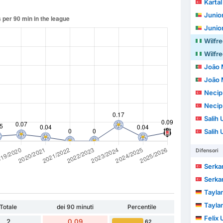
Kartal
Junior
Junior
Wilfre
Wilfre
João 
João 
Necip
Necip
Salih
Salih
Difensori
Serka
Serka
Tayla
Tayla
Totale
dei 90 minuti
Percentile
Felix
2
0.09
62