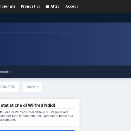
pionati
Pronostici
Altro
Accedi
assate
2018/2019
Altro
 statistiche di Wilfred Ndidi
tti i dati di Wilfred Ndidi dalla 2015 stagione alla
one per tutte le competizioni. Contiene il totale e la
a stagione.