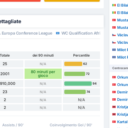
El Bil
El Bil
Mustafa
ettagliate
Mustafa
 Europa Conference League
WC Qualification Africa
Amichev
Václa
Václa
Milot 
Totale
dei 90 minuti
Percentile
Milot 
25
N/A
62
Centrocamp
80 minuti per
2001
72
gioco
Orkun
,910,000
N/A
94
Orkun
23
N/A
Demir
74
Demir
2
N/A
N/A
Kristj
2
N/A
N/A
Kristj
Kartal
Assists / 90'
Coinvolgimento Gol / 90'