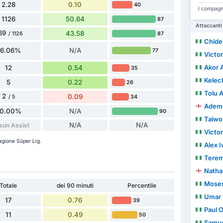
2.28
0.10
40
I compagni
1126
50.64
87
Attaccanti
69
43.58
87
/ 1126
Chide
86.06%
N/A
77
Victo
Akor 
12
0.54
35
Kelec
5
0.22
26
Tolu 
2
0.09
34
/ 5
Adem
0.00%
N/A
90
Taiwo
N/A
N/A
sun Assist
Victo
tagione Süper Lig.
Alex 
Terem
Natha
Mose
Totale
dei 90 minuti
Percentile
Umar 
17
0.76
39
Paul 
11
0.49
50
Samu