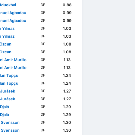
 Uduokhai
0.88
DF
nuel Agbadou
0.99
DF
nuel Agbadou
0.99
DF
n Yılmaz
1.03
DF
n Yılmaz
1.03
DF
 Özcan
1.08
DF
 Özcan
1.08
DF
l Amir Murillo
1.13
DF
l Amir Murillo
1.13
DF
Han Topçu
1.24
DF
Han Topçu
1.24
DF
 Jurásek
1.27
DF
 Jurásek
1.27
DF
Djaló
1.29
DF
Djaló
1.29
DF
 Svensson
1.30
DF
 Svensson
1.30
DF