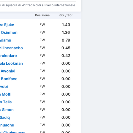
 di squadra di Wilfred Ndidi a livello internazionale
Posizione
Gol / 90'
ra Ejuke
1.43
FW
r Osimhen
1.36
FW
Adams
0.79
FW
hi Iheanacho
0.45
FW
Arokodare
0.42
FW
ola Lookman
0.00
FW
 Awoniyi
0.00
FW
r Boniface
0.00
FW
Iwobi
0.00
FW
 Moffi
0.00
FW
n Tella
0.00
FW
s Simon
0.00
FW
Sadiq
0.00
FW
Onuachu
0.00
FW
el Chukwueze
0.00
FW