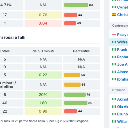
64.71%
N/A
83
Cyrie
Christ
17
0.76
44
1
0.04
40
Centrocamp
Fisay
ni rossi e falli
Wilfre
Frank
Totale
dei 90 minuti
Percentile
Rapha
5
N/A
N/A
Joe A
0
N/A
N/A
Alhas
5
0.22
54
Ibrah
 minuti /
N/A
56
rtellino
Difensori
5
20%
74
Akinol
40
1.80
80
Ola Ai
22
0.99
44
Bruno
llini rossi in 25 partite finora nella Süper Lig 2025/2026 stagione.
Willi