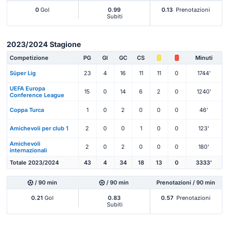
0
Gol
0.99
0.13
Prenotazioni
Subiti
2023/2024 Stagione
Competizione
PG
Gl
GC
CS
Minuti
Süper Lig
23
4
16
11
11
0
1744'
UEFA Europa
15
0
14
6
2
0
1240'
Conference League
Coppa Turca
1
0
2
0
0
0
46'
Amichevoli per club 1
2
0
0
1
0
0
123'
Amichevoli
2
0
2
0
0
0
180'
internazionali
Totale 2023/2024
43
4
34
18
13
0
3333'
/ 90 min
/ 90 min
Prenotazioni / 90 min
0.21
Gol
0.83
0.57
Prenotazioni
Subiti