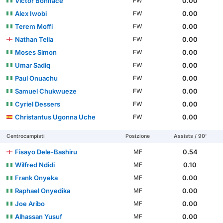
Victor Boniface
0.00
FW
Alex Iwobi
0.00
FW
Terem Moffi
0.00
FW
Nathan Tella
0.00
FW
Moses Simon
0.00
FW
Umar Sadiq
0.00
FW
Paul Onuachu
0.00
FW
Samuel Chukwueze
0.00
FW
Cyriel Dessers
0.00
FW
Christantus Ugonna Uche
0.00
FW
Centrocampisti
Posizione
Assists / 90'
Fisayo Dele-Bashiru
0.54
MF
Wilfred Ndidi
0.10
MF
Frank Onyeka
0.00
MF
Raphael Onyedika
0.00
MF
Joe Aribo
0.00
MF
Alhassan Yusuf
0.00
MF