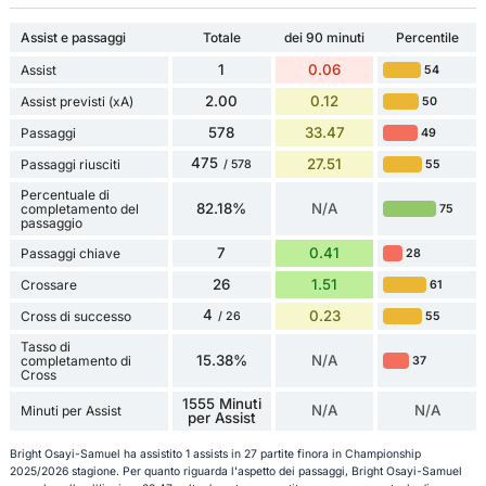
Assist e passaggi
Totale
dei 90 minuti
Percentile
1
0.06
Assist
54
2.00
0.12
Assist previsti (xA)
50
578
33.47
Passaggi
49
475
27.51
Passaggi riusciti
55
/ 578
Percentuale di
82.18%
N/A
completamento del
75
passaggio
7
0.41
Passaggi chiave
28
26
1.51
Crossare
61
4
0.23
Cross di successo
55
/ 26
Tasso di
15.38%
N/A
completamento di
37
Cross
1555 Minuti
N/A
N/A
Minuti per Assist
per Assist
Bright Osayi-Samuel ha assistito 1 assists in 27 partite finora in Championship
2025/2026 stagione. Per quanto riguarda l'aspetto dei passaggi, Bright Osayi-Samuel