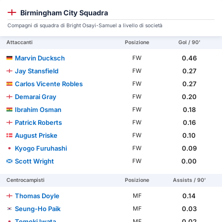
Birmingham City Squadra
Compagni di squadra di Bright Osayi-Samuel a livello di società
Attaccanti
Posizione
Gol / 90'
Marvin Ducksch
0.46
FW
Jay Stansfield
0.27
FW
Carlos Vicente Robles
0.27
FW
Demarai Gray
0.20
FW
Ibrahim Osman
0.18
FW
Patrick Roberts
0.16
FW
August Priske
0.10
FW
Kyogo Furuhashi
0.09
FW
Scott Wright
0.00
FW
Centrocampisti
Posizione
Assists / 90'
Thomas Doyle
0.14
MF
Seung-Ho Paik
0.03
MF
Tomoki Iwata
0.02
MF