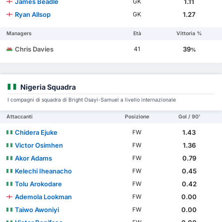
James Beadle
1.11
GK
Ryan Allsop
1.27
GK
Managers
Età
Vittoria %
Chris Davies
39
41
%
Nigeria Squadra
I compagni di squadra di Bright Osayi-Samuel a livello internazionale
Attaccanti
Posizione
Gol / 90'
Chidera Ejuke
1.43
FW
Victor Osimhen
1.36
FW
Akor Adams
0.79
FW
Kelechi Iheanacho
0.45
FW
Tolu Arokodare
0.42
FW
Ademola Lookman
0.00
FW
Taiwo Awoniyi
0.00
FW