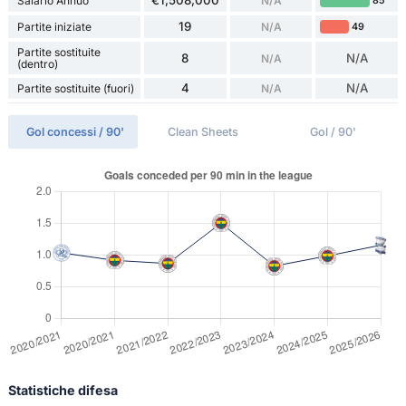
€1,508,000
Salario Annuo
N/A
85
19
Partite iniziate
N/A
49
Partite sostituite
8
N/A
N/A
(dentro)
4
N/A
Partite sostituite (fuori)
N/A
Gol concessi / 90'
Clean Sheets
Gol / 90'
Statistiche difesa