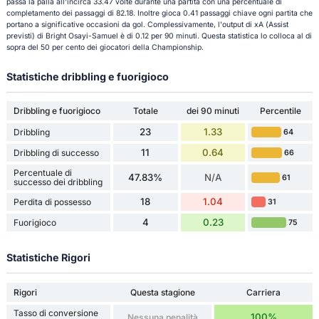
passa la palla all'incirca 33.47 volte durante una partita con una percentuale di
completamento dei passaggi di 82.18. Inoltre gioca 0.41 passaggi chiave ogni partita che
portano a significative occasioni da gol. Complessivamente, l'output di xA (Assist
previsti) di Bright Osayi-Samuel è di 0.12 per 90 minuti. Questa statistica lo colloca al di
sopra del 50 per cento dei giocatori della Championship.
Statistiche dribbling e fuorigioco
Dribbling e fuorigioco
Totale
dei 90 minuti
Percentile
23
1.33
Dribbling
64
11
0.64
Dribbling di successo
66
Percentuale di
47.83%
N/A
61
successo dei dribbling
18
1.04
Perdita di possesso
31
4
0.23
Fuorigioco
75
Statistiche Rigori
Rigori
Questa stagione
Carriera
Tasso di conversione
100%
Nessuna penalità