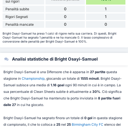
sui rigori
0
1
Penalità subite
0
1
Rigori Segnati
0
0
Penalità mancate
Bright Osayi-Samuel ha preso 1 calci di rigore nella sua carriera. Di questi, Bright
Osayi-Samuel ha segnato 1 penalità e ne ha mancate 0. Il tasso complessivo di
conversione delle penalità per Bright Osayi-Samuel è 100%.
Analisi statistiche di Bright Osayi-Samuel
Bright Osayi-Samuel è una Difensore che è apparsa in
27 partite
questa
stagione in
Championship
, giocando un totale di
1555 minuti
. Bright Osayi-
Samuel subisce una media di
1.16 goal
ogni 90 minuti in cui è in campo. La
sua percentuale di Clean Sheets subite è attualmente a
30%
. Ciò significa
che Bright Osayi-Samuel ha mantenuto la porta inviolata in
8 partite fuori
dalle 27
in cui ha giocato.
Bright Osayi-Samuel ha segnato finora un totale di
0 gol
in questa stagione
di campionato, il che lo colloca a
25
nel
25
Birmingham City FC
elenco dei