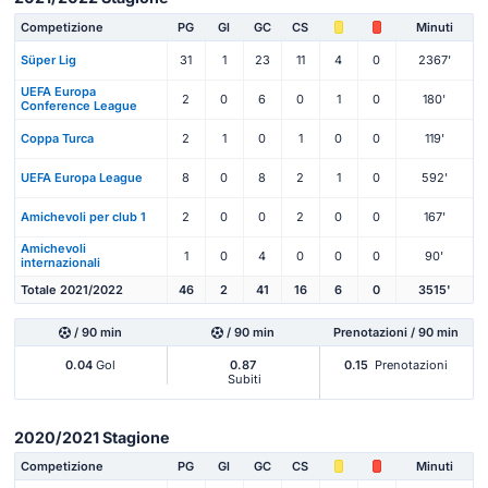
Competizione
PG
Gl
GC
CS
Minuti
Süper Lig
31
1
23
11
4
0
2367'
UEFA Europa
2
0
6
0
1
0
180'
Conference League
Coppa Turca
2
1
0
1
0
0
119'
UEFA Europa League
8
0
8
2
1
0
592'
Amichevoli per club 1
2
0
0
2
0
0
167'
Amichevoli
1
0
4
0
0
0
90'
internazionali
Totale 2021/2022
46
2
41
16
6
0
3515'
/ 90 min
/ 90 min
Prenotazioni / 90 min
0.04
Gol
0.87
0.15
Prenotazioni
Subiti
2020/2021 Stagione
Competizione
PG
Gl
GC
CS
Minuti