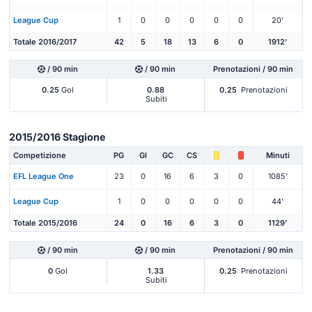
League Cup
1
0
0
0
0
0
20'
Totale 2016/2017
42
5
18
13
6
0
1912'
/ 90 min
/ 90 min
Prenotazioni / 90 min
0.25
Gol
0.88
0.25
Prenotazioni
Subiti
2015/2016 Stagione
Competizione
PG
Gl
GC
CS
Minuti
EFL League One
23
0
16
6
3
0
1085'
League Cup
1
0
0
0
0
0
44'
Totale 2015/2016
24
0
16
6
3
0
1129'
/ 90 min
/ 90 min
Prenotazioni / 90 min
0
Gol
1.33
0.25
Prenotazioni
Subiti