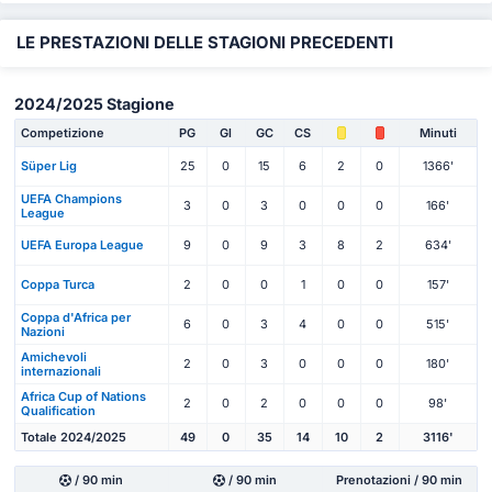
LE PRESTAZIONI DELLE STAGIONI PRECEDENTI
2024/2025 Stagione
Competizione
PG
Gl
GC
CS
Minuti
Süper Lig
25
0
15
6
2
0
1366'
UEFA Champions
3
0
3
0
0
0
166'
League
UEFA Europa League
9
0
9
3
8
2
634'
Coppa Turca
2
0
0
1
0
0
157'
Coppa d'Africa per
6
0
3
4
0
0
515'
Nazioni
Amichevoli
2
0
3
0
0
0
180'
internazionali
Africa Cup of Nations
2
0
2
0
0
0
98'
Qualification
Totale 2024/2025
49
0
35
14
10
2
3116'
/ 90 min
/ 90 min
Prenotazioni / 90 min