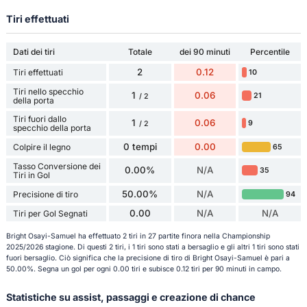
Tiri effettuati
Dati dei tiri
Totale
dei 90 minuti
Percentile
2
0.12
Tiri effettuati
10
Tiri nello specchio
1
0.06
21
/ 2
della porta
Tiri fuori dallo
1
0.06
9
/ 2
specchio della porta
0 tempi
0.00
Colpire il legno
65
Tasso Conversione dei
0.00%
N/A
35
Tiri in Gol
50.00%
N/A
Precisione di tiro
94
0.00
N/A
N/A
Tiri per Gol Segnati
Bright Osayi-Samuel ha effettuato 2 tiri in 27 partite finora nella Championship
2025/2026 stagione. Di questi 2 tiri, i 1 tiri sono stati a bersaglio e gli altri 1 tiri sono stati
fuori bersaglio. Ciò significa che la precisione di tiro di Bright Osayi-Samuel è pari a
50.00%. Segna un gol per ogni 0.00 tiri e subisce 0.12 tiri per 90 minuti in campo.
Statistiche su assist, passaggi e creazione di chance