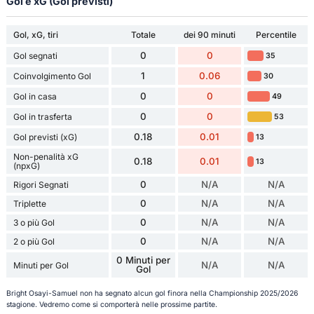
Gol e xG (Gol previsti)
Gol, xG, tiri
Totale
dei 90 minuti
Percentile
0
0
Gol segnati
35
1
0.06
Coinvolgimento Gol
30
0
0
Gol in casa
49
0
0
Gol in trasferta
53
0.18
0.01
Gol previsti (xG)
13
Non-penalità xG
0.18
0.01
13
(npxG)
0
N/A
N/A
Rigori Segnati
0
N/A
N/A
Triplette
0
N/A
N/A
3 o più Gol
0
N/A
N/A
2 o più Gol
0 Minuti per
N/A
N/A
Minuti per Gol
Gol
Bright Osayi-Samuel non ha segnato alcun gol finora nella Championship 2025/2026
stagione. Vedremo come si comporterà nelle prossime partite.