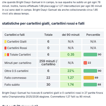
che quando Bright Osayi-Samuel è in campo, la sua squadra ha subito un gol ogni 78
minuti. Inoltre, hanno effettuato 1.68 placcaggi e 1.27 intercettazioni per ogni 90 minuti
in cui sono stati in campo. Bright Osayi-Samuel sta anche collezionando circa 1.85
rinvii allo stesso tempo.
statistiche per cartellini gialli, cartellini rossi e falli
Cartellini e falli
Totale
dei 90 minuti
Percentile
6
N/A
N/A
Cartellini Gialli
0
N/A
N/A
Cartellini Rossi
6
0.35
Totale Cartellini
90
259 minuti /
N/A
Minuti per cartellino
22
cartellino
6
22%
Oltre 0.5 cartellini
90
22
1.27
Fallo commesso
69
30
1.74
Fallo subito
88
Bright Osayi-Samuel ha ricevuto 6 cartellini gialli e 0 cartellini rossi in 27 partite finora
nella Championship 2025/2026 stagione. Commettono 1.27 falli su 90 minuti.