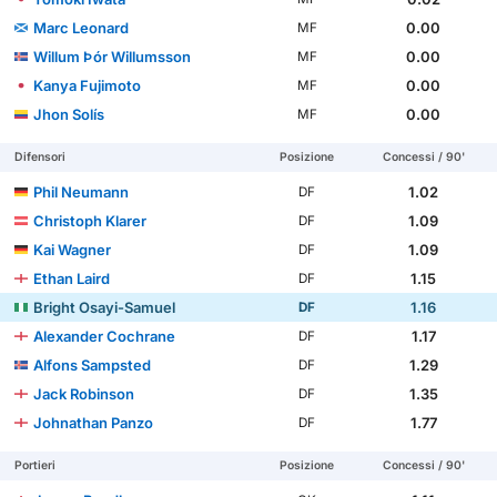
Marc Leonard
0.00
MF
Willum Þór Willumsson
0.00
MF
Kanya Fujimoto
0.00
MF
Jhon Solís
0.00
MF
Difensori
Posizione
Concessi / 90'
Phil Neumann
1.02
DF
Christoph Klarer
1.09
DF
Kai Wagner
1.09
DF
Ethan Laird
1.15
DF
Bright Osayi-Samuel
1.16
DF
Alexander Cochrane
1.17
DF
Alfons Sampsted
1.29
DF
Jack Robinson
1.35
DF
Johnathan Panzo
1.77
DF
Portieri
Posizione
Concessi / 90'