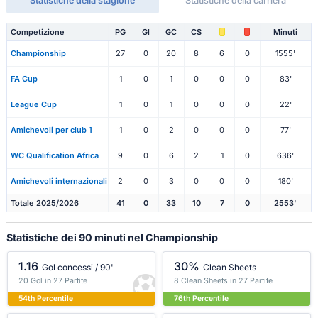
Statistiche della stagione
Statistiche della carriera
Competizione
PG
Gl
GC
CS
Minuti
Championship
27
0
20
8
6
0
1555'
FA Cup
1
0
1
0
0
0
83'
League Cup
1
0
1
0
0
0
22'
Amichevoli per club 1
1
0
2
0
0
0
77'
WC Qualification Africa
9
0
6
2
1
0
636'
Amichevoli internazionali
2
0
3
0
0
0
180'
Totale 2025/2026
41
0
33
10
7
0
2553'
Statistiche dei 90 minuti nel Championship
1.16
30%
Gol concessi / 90'
Clean Sheets
20 Gol in 27 Partite
8 Clean Sheets in 27 Partite
54th Percentile
76th Percentile