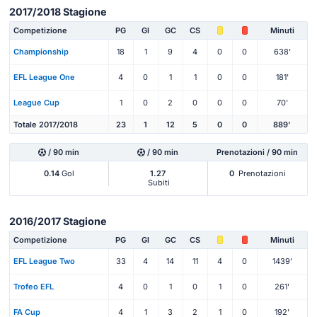
2017/2018 Stagione
Competizione
PG
Gl
GC
CS
Minuti
Championship
18
1
9
4
0
0
638'
EFL League One
4
0
1
1
0
0
181'
League Cup
1
0
2
0
0
0
70'
Totale 2017/2018
23
1
12
5
0
0
889'
/ 90 min
/ 90 min
Prenotazioni / 90 min
0.14
Gol
1.27
0
Prenotazioni
Subiti
2016/2017 Stagione
Competizione
PG
Gl
GC
CS
Minuti
EFL League Two
33
4
14
11
4
0
1439'
Trofeo EFL
4
0
1
0
1
0
261'
FA Cup
4
1
3
2
1
0
192'