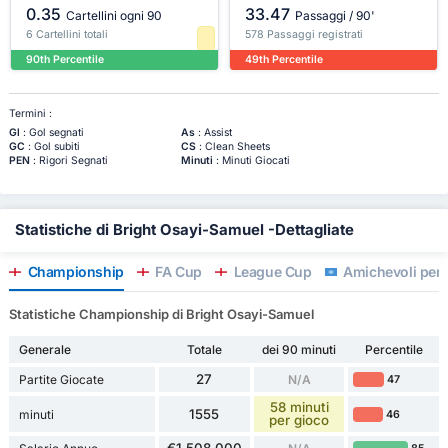
0.35
33.47
Cartellini ogni 90
Passaggi / 90'
6 Cartellini totali
578 Passaggi registrati
90th Percentile
49th Percentile
Termini :
Gl
: Gol segnati
As
: Assist
GC
: Gol subiti
CS
: Clean Sheets
PEN
: Rigori Segnati
Minuti
: Minuti Giocati
Statistiche di Bright Osayi-Samuel -Dettagliate
Championship
FA Cup
League Cup
Amichevoli per 
Statistiche Championship di Bright Osayi-Samuel
Generale
Totale
dei 90 minuti
Percentile
27
Partite Giocate
N/A
47
58 minuti
1555
minuti
46
per gioco