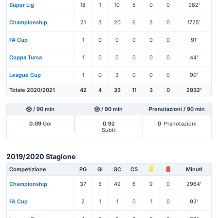
Süper Lig
18
1
10
5
0
0
982'
Championship
21
3
20
6
3
0
1725'
FA Cup
1
0
0
0
0
0
91'
Coppa Turca
1
0
0
0
0
0
44'
League Cup
1
0
3
0
0
0
90'
Totale 2020/2021
42
4
33
11
3
0
2932'
/ 90 min
/ 90 min
Prenotazioni / 90 min
0.09
Gol
0.92
0
Prenotazioni
Subiti
2019/2020 Stagione
Competizione
PG
Gl
GC
CS
Minuti
Championship
37
5
49
6
9
0
2964'
FA Cup
2
1
1
0
1
0
93'