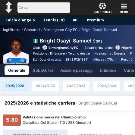
CAMPIONATI
MENU
Calcio d'angolo
Tennis (EN)
API
Premium
Inghilterra
/
Giocatori
/
Birmingham City FC
/
Bright Osayi-Samuel
Pronostico
Bright Osayi-Samuel
Stats
Club :
Birmingham City FC
Squadra Nazionale :
Nigeria 
Posizione :
Difensore - Terzino destro
Nazionalità :
Nigeria
Pie
Età (Data di nascita) :
28 (31/12/1997)
Altezza :
175cm
Peso :
72
Generale
Gol, xG, tiri
Assist e passaggi
Dribblare
Cartell
2025/2026
2024/2025
2023/2024
2022/2023
202
2025/2026 e statistiche carriera
- Bright Osayi-Samuel
Valutazione media nel Championship
5.80
Classifica Gol Subiti : 110 / 253 Giocatori