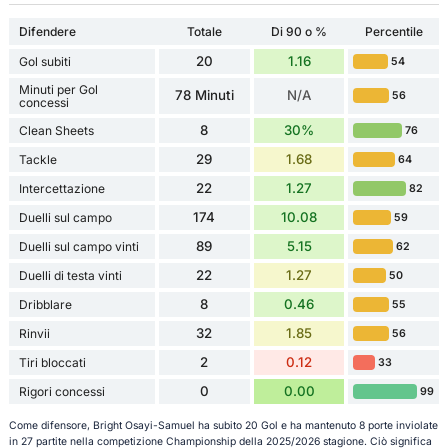
Difendere
Totale
Di 90 o %
Percentile
20
1.16
Gol subiti
54
Minuti per Gol
78 Minuti
N/A
56
concessi
8
30%
Clean Sheets
76
29
1.68
Tackle
64
22
1.27
Intercettazione
82
174
10.08
Duelli sul campo
59
89
5.15
Duelli sul campo vinti
62
22
1.27
Duelli di testa vinti
50
8
0.46
Dribblare
55
32
1.85
Rinvii
56
2
0.12
Tiri bloccati
33
0
0.00
Rigori concessi
99
Come difensore, Bright Osayi-Samuel ha subito 20 Gol e ha mantenuto 8 porte inviolate
in 27 partite nella competizione Championship della 2025/2026 stagione. Ciò significa