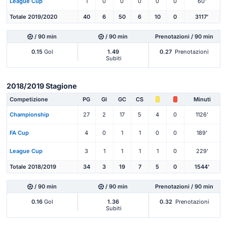
League Cup
1
0
0
0
0
0
60'
Totale 2019/2020
40
6
50
6
10
0
3117'
/ 90 min
/ 90 min
Prenotazioni / 90 min
0.15
Gol
1.49
0.27
Prenotazioni
Subiti
2018/2019 Stagione
Competizione
PG
Gl
GC
CS
Minuti
Championship
27
2
17
5
4
0
1126'
FA Cup
4
0
1
1
0
0
189'
League Cup
3
1
1
1
1
0
229'
Totale 2018/2019
34
3
19
7
5
0
1544'
/ 90 min
/ 90 min
Prenotazioni / 90 min
0.16
Gol
1.36
0.32
Prenotazioni
Subiti