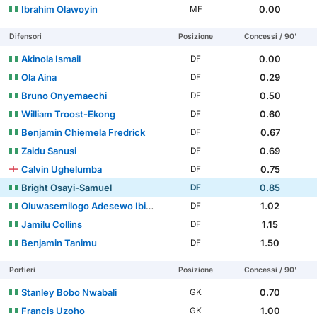
Ibrahim Olawoyin
0.00
MF
Difensori
Posizione
Concessi / 90'
Akinola Ismail
0.00
DF
Ola Aina
0.29
DF
Bruno Onyemaechi
0.50
DF
William Troost-Ekong
0.60
DF
Benjamin Chiemela Fredrick
0.67
DF
Zaidu Sanusi
0.69
DF
Calvin Ughelumba
0.75
DF
Bright Osayi-Samuel
0.85
DF
Oluwasemilogo Adesewo Ibidapo Ajayi
1.02
DF
Jamilu Collins
1.15
DF
Benjamin Tanimu
1.50
DF
Portieri
Posizione
Concessi / 90'
Stanley Bobo Nwabali
0.70
GK
Francis Uzoho
1.00
GK