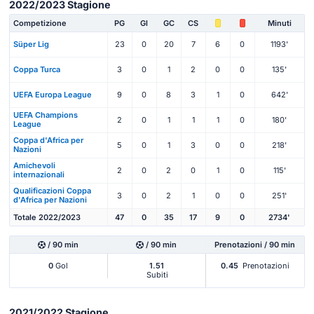
2022/2023 Stagione
Competizione
PG
Gl
GC
CS
Minuti
Süper Lig
23
0
20
7
6
0
1193'
Coppa Turca
3
0
1
2
0
0
135'
UEFA Europa League
9
0
8
3
1
0
642'
UEFA Champions
2
0
1
1
1
0
180'
League
Coppa d'Africa per
5
0
1
3
0
0
218'
Nazioni
Amichevoli
2
0
2
0
1
0
115'
internazionali
Qualificazioni Coppa
3
0
2
1
0
0
251'
d'Africa per Nazioni
Totale 2022/2023
47
0
35
17
9
0
2734'
/ 90 min
/ 90 min
Prenotazioni / 90 min
0
Gol
1.51
0.45
Prenotazioni
Subiti
2021/2022 Stagione