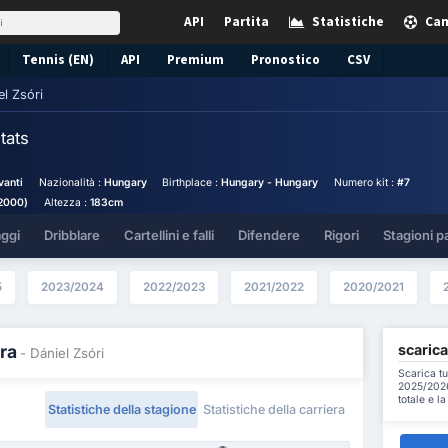
API
Partita
Statistiche
Cam
Tennis (EN)
API
Premium
Pronostico
CSV
el Zsóri
tats
vanti
Nazionalità :
Hungary
Birthplace :
Hungary - Hungary
Numero kit :
#7
/2000)
Altezza :
183cm
aggi
Dribblare
Cartellini e falli
Difendere
Rigori
Stagioni p
5
2023/2024
2022/2023
2021/2022
2020/2021
scarica
ra
- Dániel Zsóri
Scarica tu
2025/2026 
totale e l
Statistiche della stagione
Statistiche della carriera