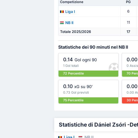
Competizione
PG
6
Liga I
11
NB II
Totale 2025/2026
17
Statistiche dei 90 minuti nel NB II
0.14
0.00
Gol ogni 90
1 Gol totali
0 Assist
72 Percentile
70 Perc
0.10
0.00
xG su 90'
0.73 Gol previsti
0.00 As
75 Percentile
30 Perc
Statistiche di Dániel Zsóri -De
Liga I
NB II