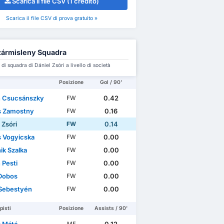
Scarica il file CSV (1 credito)
Scarica il file CSV di prova gratuito »
ármisleny Squadra
i squadra di Dániel Zsóri a livello di società
Posizione
Gol / 90'
n Csucsánszky
0.42
FW
s Zamostny
0.16
FW
 Zsóri
0.14
FW
s Vogyicska
0.00
FW
ik Szalka
0.00
FW
 Pesti
0.00
FW
Dobos
0.00
FW
Sebestyén
0.00
FW
isti
Posizione
Assists / 90'