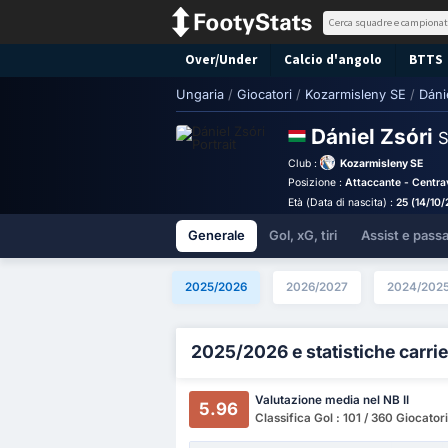
Over/Under
Calcio d'angolo
BTTS
Ungaria
/
Giocatori
/
Kozarmisleny SE
/
Dáni
Dániel Zsóri
S
Club :
Kozarmisleny SE
Posizione :
Attaccante - Centra
Età (Data di nascita) :
25 (14/10
Generale
Gol, xG, tiri
Assist e pass
2025/2026
2026/2027
2024/202
2025/2026 e statistiche carrie
Valutazione media nel NB II
5.96
Classifica Gol : 101 / 360 Giocatori