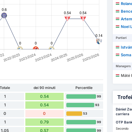
Rolan
Bence
Artem 
Noel 
Portieri
István
Soma 
Managers
Máté 
Totale
dei 90 minuti
Percentile
1
0.54
Trofei 
99
1
0.54
93
Dániel Zsó
0
0
53
carriera
1
0.79
99
OTP Bank
Secondo
1.05
0.57
99