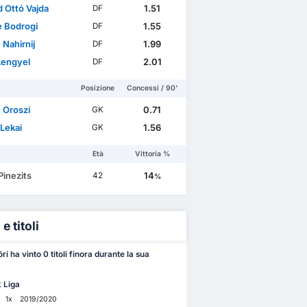
d Ottó Vajda
1.51
DF
 Bodrogi
1.55
DF
Nahirnij
1.99
DF
Lengyel
2.01
DF
Posizione
Concessi / 90'
 Oroszi
0.71
GK
Lekai
1.56
GK
Età
Vittoria %
Pinezits
14
42
%
e titoli
ri ha vinto 0 titoli finora durante la sua
 Liga
1x
2019/2020