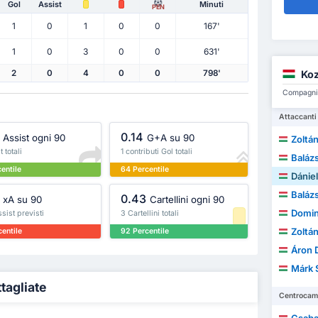
Gol
Assist
Minuti
PEN
1
0
1
0
0
167'
1
0
3
0
0
631'
Koz
2
0
4
0
0
798'
Compagni d
Attaccanti
0.14
Assist ogni 90
G+A su 90
Zoltá
 totali
1 contributi Gol totali
Baláz
entile
64 Percentile
Dániel
Baláz
0.43
xA su 90
Cartellini ogni 90
Domin
sist previsti
3 Cartellini totali
Zoltán
entile
92 Percentile
Áron 
Márk 
ttagliate
Centrocamp