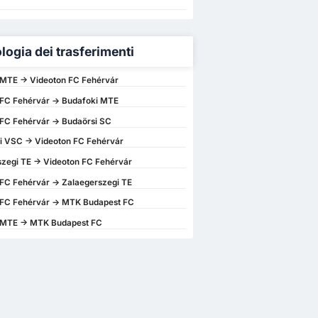
logia dei trasferimenti
 MTE -> Videoton FC Fehérvár
 FC Fehérvár -> Budafoki MTE
FC Fehérvár -> Budaörsi SC
i VSC -> Videoton FC Fehérvár
zegi TE -> Videoton FC Fehérvár
FC Fehérvár -> Zalaegerszegi TE
 FC Fehérvár -> MTK Budapest FC
 MTE -> MTK Budapest FC