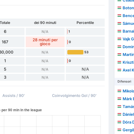
Csaba
Boton
Bence
Totale
dei 90 minuti
Percentile
Sámue
Barna
6
N/A
1
Vajk 
28 minuti per
167
0
gioco
Domin
80,000
N/A
53
Marti
1
N/A
0
Kriszt
5
N/A
N/A
Axel K
3
N/A
N/A
Difensori
Mikol
Assists / 90'
Coinvolgimento Gol / 90'
Márk 
Tamás
Dánie
Dóra 
Gergő