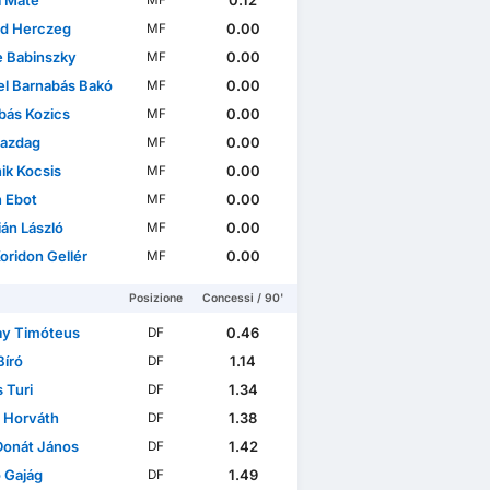
 Máté
0.12
MF
d Herczeg
0.00
MF
 Babinszky
0.00
MF
l Barnabás Bakó
0.00
MF
bás Kozics
0.00
MF
Gazdag
0.00
MF
ik Kocsis
0.00
MF
n Ebot
0.00
MF
ián László
0.00
MF
oridon Gellér
0.00
MF
Posizione
Concessi / 90'
ay Timóteus
0.46
DF
Bíró
1.14
DF
 Turi
1.34
DF
l Horváth
1.38
DF
Donát János
1.42
DF
 Gajág
1.49
DF