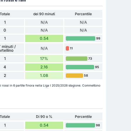
Totale
dei 90 minuti
Percentile
1
N/A
N/A
0
N/A
N/A
1
0.54
99
 minuti /
N/A
11
rtellino
1
17%
73
4
2.16
95
2
1.08
58
lini rossi in 6 partite finora nella Liga I 2025/2026 stagione. Commettono
Totale
Di 90 o %
Percentile
1
0.54
98