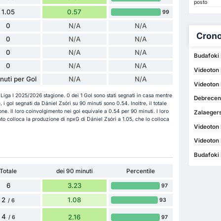
posto
1.05
0.57
99
0
N/A
N/A
Crono
0
N/A
N/A
0
N/A
N/A
Budafoki
0
N/A
N/A
Videoton
nuti per Gol
N/A
N/A
Videoton 
a Liga I 2025/2026 stagione. 0 dei 1 Gol sono stati segnati in casa mentre
Debrecen
e, i gol segnati da Dániel Zsóri su 90 minuti sono 0.54. Inoltre, il totale
one. Il loro coinvolgimento nei gol equivale a 0.54 per 90 minuti. I loro
Zalaegers
to colloca la produzione di npxG di Dániel Zsóri a 1.05, che lo colloca
Videoton 
Videoton
Budafoki
Totale
dei 90 minuti
Percentile
6
3.23
97
2
1.08
93
/ 6
4
2.16
97
/ 6