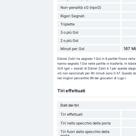
Non-penalità xG (npxG)
Rigori Segnati
Triplette
3 o più Gol
2 o più Gol
167 Mi
Minuti per Gol
Dániel Zsóri ha segnato 1 Gol in 6 partite finora nell
hanno segnato 1 Gol nelle partite in trasferta. In total
G/A (gol + assist) di Dániel Zsóri è 1 per questa stagi
xG non sanzionati per 90 minuti sono 0.57. Questo da
nel miglior percentile 99 dei giocatori di Liga I.
Tiri effettuati
Dati dei tiri
Tiri effettuati
Tiri nello specchio della porta
Tiri fuori dallo specchio della
porta