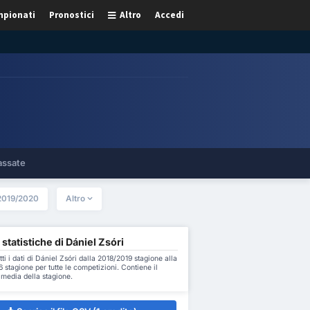
pionati
Pronostici
Altro
Accedi
assate
2019/2020
Altro
 statistiche di Dániel Zsóri
tti i dati di Dániel Zsóri dalla 2018/2019 stagione alla
stagione per tutte le competizioni. Contiene il
a media della stagione.