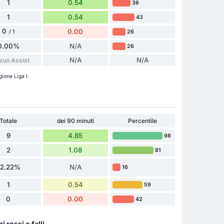
1
0.54
36
1
0.54
43
0
0.00
26
/ 1
0.00%
N/A
26
N/A
N/A
sun Assist
gione Liga I.
Totale
dei 90 minuti
Percentile
9
4.85
98
2
1.08
81
22.22%
N/A
16
1
0.54
59
0
0.00
42
ni rossi e falli