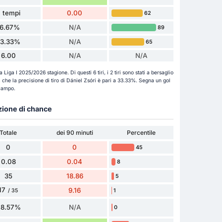
 tempi
0.00
62
16.67%
N/A
89
33.33%
N/A
65
6.00
N/A
N/A
la Liga I 2025/2026 stagione. Di questi 6 tiri, i 2 tiri sono stati a bersaglio
fica che la precisione di tiro di Dániel Zsóri è pari a 33.33%. Segna un gol
 campo.
azione di chance
Totale
dei 90 minuti
Percentile
0
0
45
0.08
0.04
8
35
18.86
5
17
9.16
1
/ 35
48.57%
N/A
0