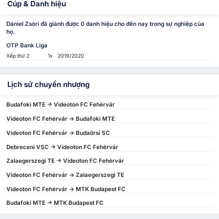
Cúp & Danh hiệu
Dániel Zsóri đã giành được 0 danh hiệu cho đến nay trong sự nghiệp của
họ.
OTP Bank Liga
Xếp thứ 2
1x
2019/2020
Lịch sử chuyển nhượng
Budafoki MTE -> Videoton FC Fehérvár
Videoton FC Fehérvár -> Budafoki MTE
Videoton FC Fehérvár -> Budaörsi SC
Debreceni VSC -> Videoton FC Fehérvár
Zalaegerszegi TE -> Videoton FC Fehérvár
Videoton FC Fehérvár -> Zalaegerszegi TE
Videoton FC Fehérvár -> MTK Budapest FC
Budafoki MTE -> MTK Budapest FC