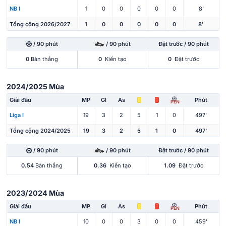
NB I
1
0
0
0
0
0
8'
Tổng cộng 2026/2027
1
0
0
0
0
0
8'
/ 90 phút
/ 90 phút
Đặt trước / 90 phút
0
Bàn thắng
0
Kiến tạo
0
Đặt trước
2024/2025 Mùa
Giải đấu
MP
Gl
As
Phút
PEN
Liga I
19
3
2
5
1
0
497'
Tổng cộng 2024/2025
19
3
2
5
1
0
497'
/ 90 phút
/ 90 phút
Đặt trước / 90 phút
0.54
Bàn thắng
0.36
Kiến tạo
1.09
Đặt trước
2023/2024 Mùa
Giải đấu
MP
Gl
As
Phút
PEN
NB I
10
0
0
3
0
0
459'