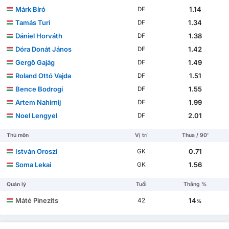
Márk Bíró
1.14
DF
Tamás Turi
1.34
DF
Dániel Horváth
1.38
DF
Dóra Donát János
1.42
DF
Gergő Gajág
1.49
DF
Roland Ottó Vajda
1.51
DF
Bence Bodrogi
1.55
DF
Artem Nahirnij
1.99
DF
Noel Lengyel
2.01
DF
Thủ môn
Vị trí
Thua / 90'
István Oroszi
0.71
GK
Soma Lekai
1.56
GK
Quản lý
Tuổi
Thắng %
Máté Pinezits
14
42
%