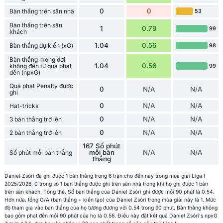
0
0
Bàn thắng trên sân nhà
53
Bàn thắng trên sân
1
0.79
99
khách
1.04
0.56
Bàn thắng dự kiến (xG)
98
Bàn thắng mong đợi
1.04
0.56
không đến từ quả phạt
99
đền (npxG)
Quả phạt Penalty được
0
N/A
N/A
ghi
0
N/A
N/A
Hat-tricks
0
N/A
N/A
3 bàn thắng trở lên
0
N/A
N/A
2 bàn thắng trở lên
167 Số phút
mỗi bàn
N/A
N/A
Số phút mỗi bàn thắng
thắng
Dániel Zsóri đã ghi được 1 bàn thắng trong 6 trận cho đến nay trong mùa giải Liga I
2025/2026. 0 trong số 1 bàn thắng được ghi trên sân nhà trong khi họ ghi được 1 bàn
trên sân khách. Tổng thể, Số bàn thắng của Dániel Zsóri ghi được mỗi 90 phút là 0.54.
Hơn nữa, tổng G/A (bàn thắng + kiến tạo) của Dániel Zsóri trong mùa giải này là 1. Mức
độ tham gia vào bàn thắng của họ tương đương với 0.54 trong 90 phút. Bàn thắng không
bao gồm phạt đền mỗi 90 phút của họ là 0.56. Điều này đặt kết quả Dániel Zsóri's npxG