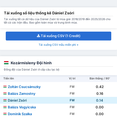
Tải xuống số liệu thống kê Dániel Zsóri
Tải xuống tất cả dữ liệu của Dániel Zsóri từ mùa giải 2018/2019 đến 2025/2026 cho
tất cả các trận đấu. Bao gồm toàn mùa và trung bình mùa.
Tải xuống CSV (1 Credit)
Tải xuống CSV mẫu miễn phí »
Kozármisleny Đội hình
Đồng đội của Dániel Zsóri ở cấp câu lạc bộ
Tiến lên
Vị trí
Bàn thắng / 90'
Zoltán Csucsánszky
0.42
FW
Balázs Zamostny
0.16
FW
Dániel Zsóri
0.14
FW
Balázs Vogyicska
0.00
FW
Dominik Szalka
0.00
FW