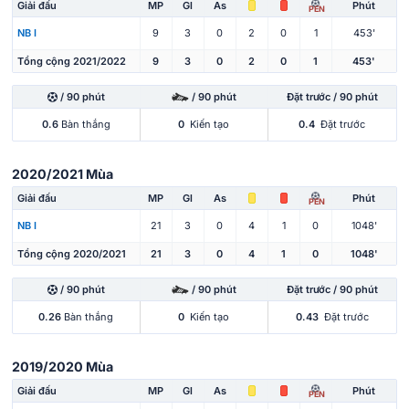
Giải đấu
MP
Gl
As
Phút
PEN
NB I
9
3
0
2
0
1
453'
Tổng cộng 2021/2022
9
3
0
2
0
1
453'
/ 90 phút
/ 90 phút
Đặt trước / 90 phút
0.6
Bàn thắng
0
Kiến tạo
0.4
Đặt trước
2020/2021 Mùa
Giải đấu
MP
Gl
As
Phút
PEN
NB I
21
3
0
4
1
0
1048'
Tổng cộng 2020/2021
21
3
0
4
1
0
1048'
/ 90 phút
/ 90 phút
Đặt trước / 90 phút
0.26
Bàn thắng
0
Kiến tạo
0.43
Đặt trước
2019/2020 Mùa
Giải đấu
MP
Gl
As
Phút
PEN