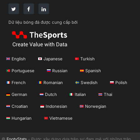
Dữ liệu bóng đá được cung cấp bởi
English
Japanese
Turkish
Portuguese
Russian
Spanish
French
Romanian
Swedish
Polish
German
Dutch
Italian
Thai
Croatian
Indonesian
Norwegian
Hungarian
Vietnamese
©
FootyStats
- Được xây dựng dựa trên sự đam mê với những trận