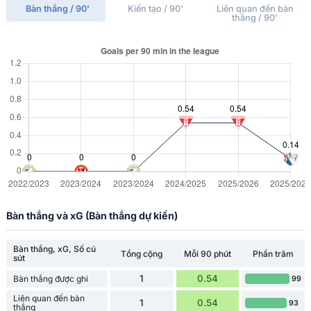
Bàn thắng / 90'
Kiến tạo / 90'
Liên quan đến bàn
thắng / 90'
Bàn thắng và xG (Bàn thắng dự kiến)
Bàn thắng, xG, Số cú
Tổng cộng
Mỗi 90 phút
Phần trăm
sút
1
0.54
Bàn thắng được ghi
99
Liên quan đến bàn
1
0.54
93
thắng