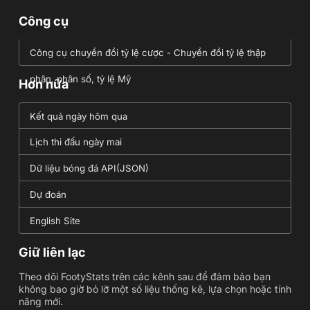
Công cụ
Công cụ chuyển đổi tỷ lệ cược - Chuyển đổi tỷ lệ thập
phân, phân số, tỷ lệ Mỹ
Hơn nữa
Kết quả ngày hôm qua
Lịch thi đấu ngày mai
Dữ liệu bóng đá API(JSON)
Dự đoán
English Site
Giữ liên lạc
Theo dõi FootyStats trên các kênh sau để đảm bảo bạn
không bao giờ bỏ lỡ một số liệu thống kê, lựa chọn hoặc tính
năng mới.