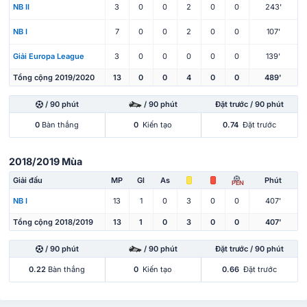
NB II
3
0
0
2
0
0
243'
NB I
7
0
0
2
0
0
107'
Giải Europa League
3
0
0
0
0
0
139'
Tổng cộng 2019/2020
13
0
0
4
0
0
489'
/ 90 phút
/ 90 phút
Đặt trước / 90 phút
0
Bàn thắng
0
Kiến tạo
0.74
Đặt trước
2018/2019 Mùa
Giải đấu
MP
Gl
As
Phút
PEN
NB I
13
1
0
3
0
0
407'
Tổng cộng 2018/2019
13
1
0
3
0
0
407'
/ 90 phút
/ 90 phút
Đặt trước / 90 phút
0.22
Bàn thắng
0
Kiến tạo
0.66
Đặt trước