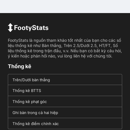
FootyStats là nguồn tham khảo tốt nhất của bạn cho các số
liệu thống kê như Bàn thắng, Trên 2.5/Dưới 2.5, HT/FT, Số
liệu thống kê trong trận đấu, v.v. Nếu bạn có bất kỳ câu hỏi,
ý kiến hoặc phản hồi nào, vui lòng liên hệ với chúng tôi.
Thống kê
Trên/Dưới bàn thắng
Thống kê BTTS
Thống kê phạt góc
Ghi bàn trong cả hai hiệp
Thống kê điểm chính xác