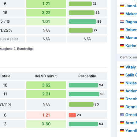
6
1.21
74
Janni
16
3.22
83
Makan
5
1.01
Ragna
89
/ 16
Rober
31.25%
N/A
77
Manue
N/A
N/A
sun Assist
Karim
 stagione 2. Bundesliga.
Centrocamp
Vitaly
Salih
Totale
dei 90 minuti
Percentile
Nikla
18
3.62
94
Adria
11
2.21
98
Dzeni
61.11%
N/A
80
Denni
Oresti
6
1.21
23
Arne 
3
0.60
94
Yannik