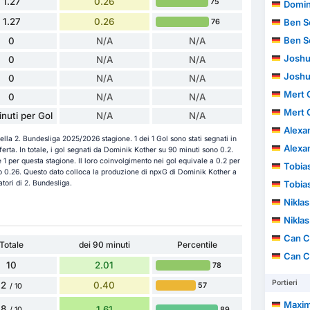
1.27
0.26
75
Domin
1.27
0.26
Ben S
76
Ben S
0
N/A
N/A
Joshu
0
N/A
N/A
Joshu
0
N/A
N/A
Mert 
0
N/A
N/A
Mert 
nuti per Gol
N/A
N/A
Alexa
ella 2. Bundesliga 2025/2026 stagione. 1 dei 1 Gol sono stati segnati in
Alexa
erta. In totale, i gol segnati da Dominik Kother su 90 minuti sono 0.2.
 è 1 per questa stagione. Il loro coinvolgimento nei gol equivale a 0.2 per
Tobia
no 0.26. Questo dato colloca la produzione di npxG di Dominik Kother a
atori di 2. Bundesliga.
Tobia
Nikla
Nikla
Can C
Totale
dei 90 minuti
Percentile
Can C
10
2.01
78
Portieri
2
0.40
57
/ 10
Maxim
8
1.61
89
/ 10