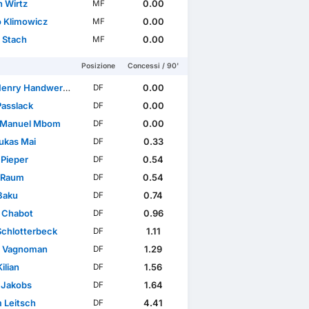
n Wirtz
0.00
MF
 Klimowicz
0.00
MF
 Stach
0.00
MF
Posizione
Concessi / 90'
enry Handwerker
0.00
DF
Passlack
0.00
DF
-Manuel Mbom
0.00
DF
Lukas Mai
0.33
DF
Pieper
0.54
DF
 Raum
0.54
DF
Baku
0.74
DF
n Chabot
0.96
DF
Schlotterbeck
1.11
DF
a Vagnoman
1.29
DF
ilian
1.56
DF
l Jakobs
1.64
DF
 Leitsch
4.41
DF