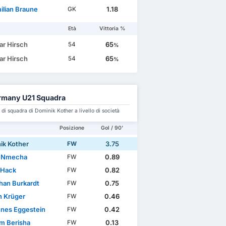
ilian Braune
1.18
GK
Età
Vittoria %
ar Hirsch
65
54
%
ar Hirsch
65
54
%
rmany U21 Squadra
i squadra di Dominik Kother a livello di società
Posizione
Gol / 90'
ik Kother
3.75
FW
s Nmecha
0.89
FW
 Hack
0.82
FW
han Burkardt
0.75
FW
n Krüger
0.46
FW
nes Eggestein
0.42
FW
m Berisha
0.13
FW