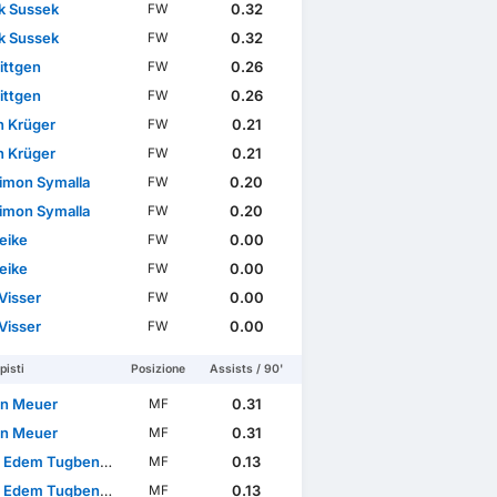
ck Sussek
0.32
FW
ck Sussek
0.32
FW
ittgen
0.26
FW
ittgen
0.26
FW
n Krüger
0.21
FW
n Krüger
0.21
FW
imon Symalla
0.20
FW
imon Symalla
0.20
FW
eike
0.00
FW
eike
0.00
FW
Visser
0.00
FW
Visser
0.00
FW
isti
Posizione
Assists / 90'
en Meuer
0.31
MF
en Meuer
0.31
MF
 Edem Tugbenyo
0.13
MF
 Edem Tugbenyo
0.13
MF