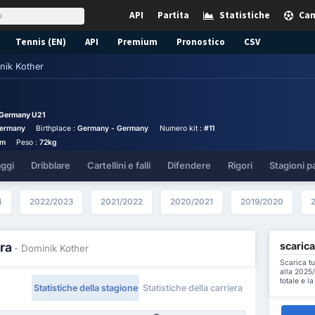
API
Partita
Statistiche
Cam
Tennis (EN)
API
Premium
Pronostico
CSV
nik Kother
Germany U21
ermany
Birthplace :
Germany - Germany
Numero kit :
#11
cm
Peso :
72kg
aggi
Dribblare
Cartellini e falli
Difendere
Rigori
Stagioni p
4
2022/2023
2021/2022
2020/2021
2019/2020
scarica
ra
- Dominik Kother
Scarica tu
alla 2025/
totale e l
Statistiche della stagione
Statistiche della carriera