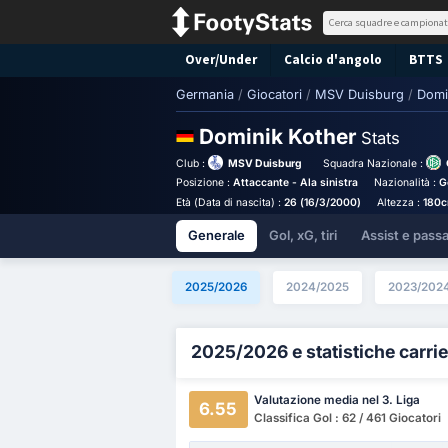
Over/Under
Calcio d'angolo
BTTS
Germania
/
Giocatori
/
MSV Duisburg
/
Domi
Dominik Kother
Stats
Club :
MSV Duisburg
Squadra Nazionale :
Posizione :
Attaccante - Ala sinistra
Nazionalità :
G
Età (Data di nascita) :
26 (16/3/2000)
Altezza :
180
Generale
Gol, xG, tiri
Assist e pass
2025/2026
2024/2025
2023/202
2025/2026 e statistiche carrie
Valutazione media nel 3. Liga
6.55
Classifica Gol : 62 / 461 Giocatori