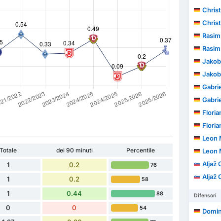
Christ
Christ
Rasim
Rasim
Jakob
Jakob
Gabrie
Gabrie
Floria
Floria
Leon 
Totale
dei 90 minuti
Percentile
Leon 
Aljaž 
1
0.2
76
Aljaž 
1
0.2
58
1
0.44
88
Difensori
0
0
54
Domin