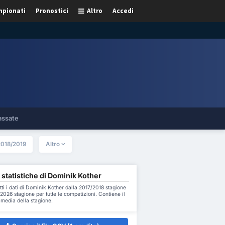
pionati
Pronostici
Altro
Accedi
assate
2018/2019
Altro
 statistiche di Dominik Kother
tti i dati di Dominik Kother dalla 2017/2018 stagione
2026 stagione per tutte le competizioni. Contiene il
a media della stagione.