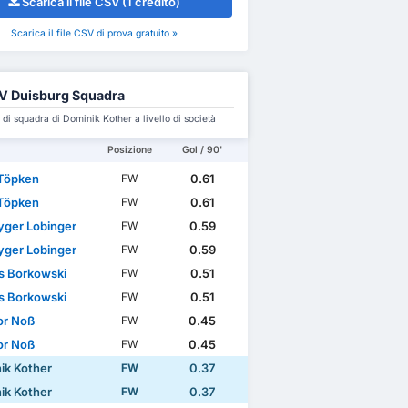
Scarica il file CSV (1 credito)
Scarica il file CSV di prova gratuito »
 Duisburg Squadra
i squadra di Dominik Kother a livello di società
Posizione
Gol / 90'
 Töpken
0.61
FW
 Töpken
0.61
FW
yger Lobinger
0.59
FW
yger Lobinger
0.59
FW
s Borkowski
0.51
FW
s Borkowski
0.51
FW
r Noß
0.45
FW
r Noß
0.45
FW
ik Kother
0.37
FW
ik Kother
0.37
FW