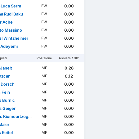
-Luca Serra
0.00
FW
a Rudi Baku
0.00
FW
r Ache
0.00
FW
to Massimo
0.00
FW
l Wintzheimer
0.00
FW
 Adeyemi
0.00
FW
isti
Posizione
Assists / 90'
 Janelt
0.28
MF
 Özcan
0.12
MF
s Dorsch
0.00
MF
n Fein
0.00
MF
s Burnic
0.00
MF
s Geiger
0.00
MF
s Kiomourtzoglou
0.00
MF
Maier
0.00
MF
 Keitel
0.00
MF