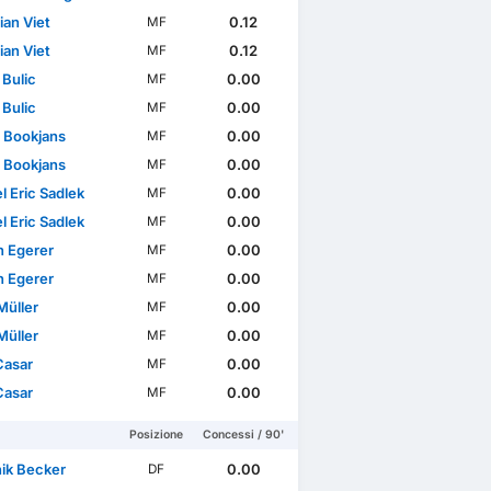
ian Viet
0.12
MF
ian Viet
0.12
MF
 Bulic
0.00
MF
 Bulic
0.00
MF
 Bookjans
0.00
MF
 Bookjans
0.00
MF
l Eric Sadlek
0.00
MF
l Eric Sadlek
0.00
MF
n Egerer
0.00
MF
n Egerer
0.00
MF
Müller
0.00
MF
Müller
0.00
MF
Casar
0.00
MF
Casar
0.00
MF
Posizione
Concessi / 90'
ik Becker
0.00
DF