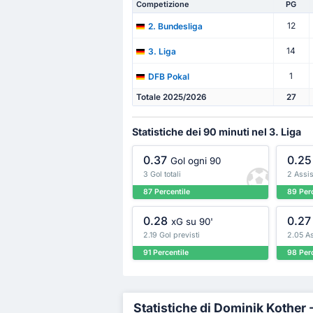
Competizione
PG
12
2. Bundesliga
14
3. Liga
1
DFB Pokal
Totale 2025/2026
27
Statistiche dei 90 minuti nel 3. Liga
0.37
0.25
Gol ogni 90
3 Gol totali
2 Assist
87 Percentile
89 Perc
0.28
0.27
xG su 90'
2.19 Gol previsti
2.05 As
91 Percentile
98 Perc
Statistiche di Dominik Kother 