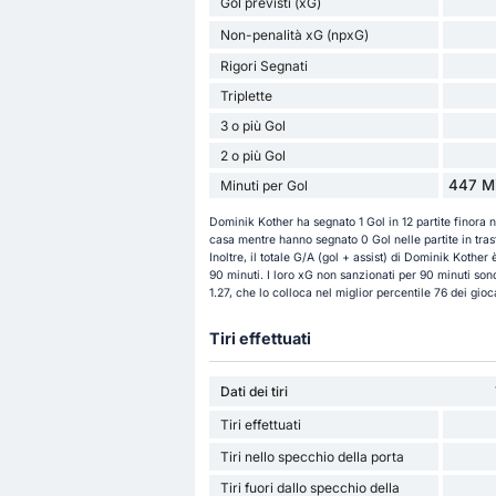
Gol previsti (xG)
Non-penalità xG (npxG)
Rigori Segnati
Triplette
3 o più Gol
2 o più Gol
447 Mi
Minuti per Gol
Dominik Kother ha segnato 1 Gol in 12 partite finora n
casa mentre hanno segnato 0 Gol nelle partite in trasf
Inoltre, il totale G/A (gol + assist) di Dominik Kother
90 minuti. I loro xG non sanzionati per 90 minuti so
1.27, che lo colloca nel miglior percentile 76 dei gioc
Tiri effettuati
Dati dei tiri
Tiri effettuati
Tiri nello specchio della porta
Tiri fuori dallo specchio della