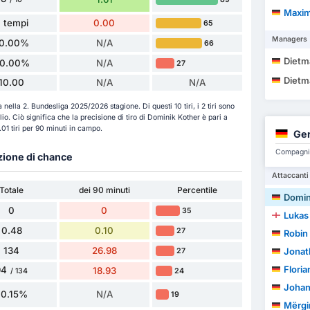
Maxim
 tempi
0.00
65
Managers
10.00%
N/A
66
Dietm
0.00%
N/A
27
Dietm
10.00
N/A
N/A
a nella 2. Bundesliga 2025/2026 stagione. Di questi 10 tiri, i 2 tiri sono
saglio. Ciò significa che la precisione di tiro di Dominik Kother è pari a
01 tiri per 90 minuti in campo.
Ge
Compagni d
azione di chance
Attaccanti
Totale
dei 90 minuti
Percentile
Domin
0
0
35
Luka
0.48
0.10
27
Robin
134
26.98
Jonat
27
Floria
94
18.93
24
/ 134
Johan
70.15%
N/A
19
Mërgi