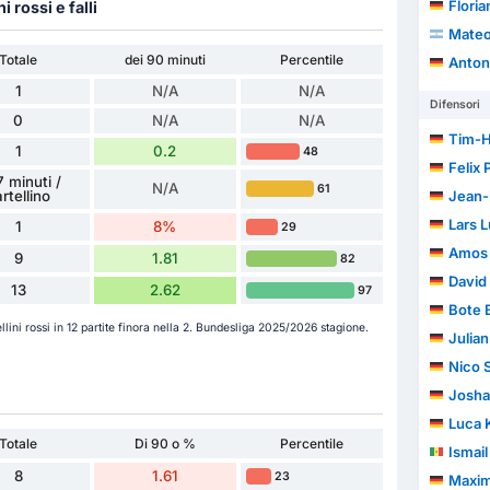
Floria
ni rossi e falli
Mateo
Totale
dei 90 minuti
Percentile
Anton
1
N/A
N/A
Difensori
0
N/A
N/A
Tim-H
1
0.2
48
Felix 
 minuti /
N/A
61
rtellino
Jean
Lars 
1
8%
29
Amos 
9
1.81
82
David
13
2.62
97
Bote 
ellini rossi in 12 partite finora nella 2. Bundesliga 2025/2026 stagione.
Julia
Nico 
Josh
Luca K
Totale
Di 90 o %
Percentile
Ismai
8
1.61
23
Maxim