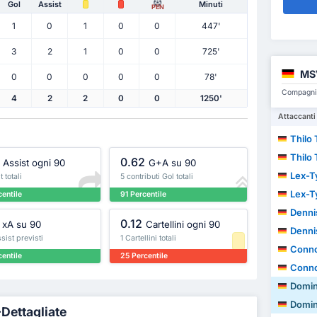
Gol
Assist
Minuti
PEN
1
0
1
0
0
447'
3
2
1
0
0
725'
MSV
0
0
0
0
0
78'
Compagni d
4
2
2
0
0
1250'
Attaccanti
Thilo
Thilo
0.62
Assist ogni 90
G+A su 90
Lex-T
 totali
5 contributi Gol totali
Lex-T
entile
91 Percentile
Denni
0.12
xA su 90
Cartellini ogni 90
Denni
sist previsti
1 Cartellini totali
Conno
entile
25 Percentile
Conno
Domin
Domin
-Dettagliate