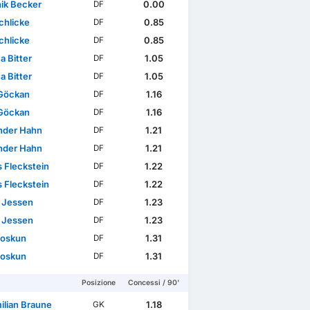
ik Becker
0.00
DF
chlicke
0.85
DF
chlicke
0.85
DF
a Bitter
1.05
DF
a Bitter
1.05
DF
Göckan
1.16
DF
Göckan
1.16
DF
nder Hahn
1.21
DF
nder Hahn
1.21
DF
s Fleckstein
1.22
DF
s Fleckstein
1.22
DF
s Jessen
1.23
DF
s Jessen
1.23
DF
oskun
1.31
DF
oskun
1.31
DF
Posizione
Concessi / 90'
ilian Braune
1.18
GK