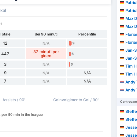
Patri
kal
Patri
Max D
er
Max D
Totale
dei 90 minuti
Percentile
Floria
Floria
12
N/A
9
Jan-S
37 minuti per
447
6
gioco
Jan-S
3
N/A
3
Tim H
9
N/A
N/A
Tim H
7
N/A
N/A
Andy 
Andy 
Assists / 90'
Coinvolgimento Gol / 90'
Centrocamp
Steff
Steff
Jesse
Jesse