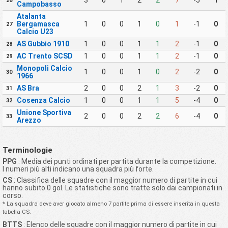
3
0
1
2
2
7
-5
1
26
Campobasso
Atalanta
Bergamasca
1
0
0
1
0
1
-1
0
27
Calcio U23
AS Gubbio 1910
1
0
0
1
1
2
-1
0
28
AC Trento SCSD
1
0
0
1
1
2
-1
0
29
Monopoli Calcio
1
0
0
1
0
2
-2
0
30
1966
AS Bra
2
0
0
2
1
3
-2
0
31
Cosenza Calcio
1
0
0
1
1
5
-4
0
32
Unione Sportiva
2
0
0
2
2
6
-4
0
33
Arezzo
Terminologie
PPG
: Media dei punti ordinati per partita durante la competizione.
I numeri più alti indicano una squadra più forte.
CS
: Classifica delle squadre con il maggior numero di partite in cui
hanno subito 0 gol. Le statistiche sono tratte solo dai campionati in
corso.
* La squadra deve aver giocato almeno 7 partite prima di essere inserita in questa
tabella CS.
BTTS
: Elenco delle squadre con il maggior numero di partite in cui