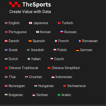
English
Japanese
Turkish
Portuguese
Korean
Russian
Danish
Spanish
French
Romanian
Greek
Swedish
Polish
German
Dutch
Italian
Czech
Chinese Traditional
Chinese Simplified
Thai
Croatian
Indonesian
Norwegian
Hungarian
Vietnamese
Bulgarian
Serbian
Arabic