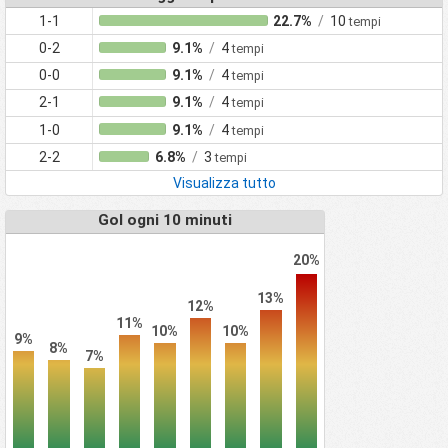
1-1
22.7%
/
10
tempi
0-2
9.1%
/
4
tempi
0-0
9.1%
/
4
tempi
2-1
9.1%
/
4
tempi
1-0
9.1%
/
4
tempi
2-2
6.8%
/
3
tempi
Visualizza tutto
Gol ogni 10 minuti
20%
13%
12%
11%
10%
10%
9%
8%
7%