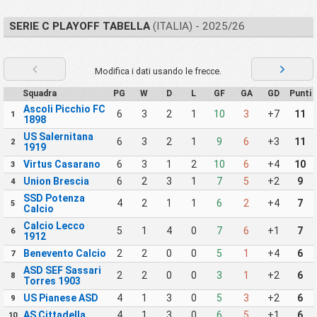
SERIE C PLAYOFF TABELLA
(ITALIA) - 2025/26
Modifica i dati usando le frecce.
Squadra
PG
W
D
L
GF
GA
GD
Punti
Ascoli Picchio FC
6
3
2
1
10
3
+7
11
1
1898
US Salernitana
6
3
2
1
9
6
+3
11
2
1919
Virtus Casarano
6
3
1
2
10
6
+4
10
3
Union Brescia
6
2
3
1
7
5
+2
9
4
SSD Potenza
4
2
1
1
6
2
+4
7
5
Calcio
Calcio Lecco
5
1
4
0
7
6
+1
7
6
1912
Benevento Calcio
2
2
0
0
5
1
+4
6
7
ASD SEF Sassari
2
2
0
0
3
1
+2
6
8
Torres 1903
US Pianese ASD
4
1
3
0
5
3
+2
6
9
AS Cittadella
4
1
3
0
6
5
+1
6
10