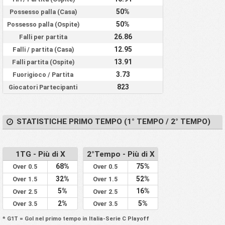
50%
Possesso palla (Casa)
50%
Possesso palla (Ospite)
26.86
Falli per partita
12.95
Falli / partita (Casa)
13.91
Falli partita (Ospite)
3.73
Fuorigioco / Partita
823
Giocatori Partecipanti
STATISTICHE PRIMO TEMPO (1° TEMPO / 2° TEMPO)
1TG - Più di X
2°Tempo - Più di X
68%
75%
Over 0.5
Over 0.5
32%
52%
Over 1.5
Over 1.5
5%
16%
Over 2.5
Over 2.5
2%
5%
Over 3.5
Over 3.5
* G1T = Gol nel primo tempo in Italia-Serie C Playoff