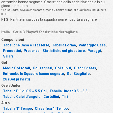
entrambe hanno segnato. Statistiche della serie Nazionale in cui
gioca la squadra.
* La squadra deve aver giocato almeno 7 partite prima di qualificarsi per questo
BTTS.
FTS
: Partite in cui questa squadra non è riuscita a segnare.
Italia - Serie C Playoff Statistiche dettagliate
Competizioni
Tabellone Casa e Trasferte
,
Tabella Forma
,
Vantaggio Casa
,
Pronostici
,
Presenza
,
Statistiche sul giocatore
,
Pareggi
,
Salari
Gol
Media Gol totali
,
Gol segnati
,
Gol subiti
,
Clean Sheets
,
Entrambe le Squadre hanno segnato
,
Gol Sbagliato
,
xG (Gol previsti)
Over/Under
Tabella Più di 0.5 ~ 5.5 Gol
,
Tabella Under 0.5 ~ 5.5
,
Tabelle Calci d’angolo
,
Cartellini
,
Tiri
Altro
Tabella 1° Tempo
,
Classifica 1°Tempo
,