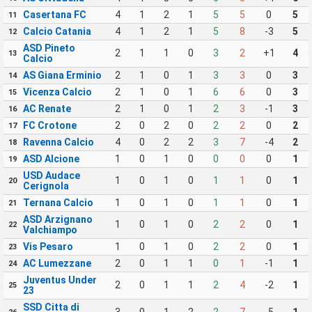
Casertana FC
4
1
2
1
5
5
0
5
11
Calcio Catania
4
1
2
1
5
8
-3
5
12
ASD Pineto
2
1
1
0
3
2
+1
4
13
Calcio
AS Giana Erminio
2
1
0
1
3
3
0
3
14
Vicenza Calcio
2
1
0
1
6
6
0
3
15
AC Renate
2
1
0
1
2
3
-1
3
16
FC Crotone
2
0
2
0
2
2
0
2
17
Ravenna Calcio
4
0
2
2
3
7
-4
2
18
ASD Alcione
1
0
1
0
0
0
0
1
19
USD Audace
1
0
1
0
1
1
0
1
20
Cerignola
Ternana Calcio
1
0
1
0
1
1
0
1
21
ASD Arzignano
1
0
1
0
2
2
0
1
22
Valchiampo
Vis Pesaro
1
0
1
0
2
2
0
1
23
AC Lumezzane
2
0
1
1
0
1
-1
1
24
Juventus Under
2
0
1
1
2
4
-2
1
25
23
SSD Citta di