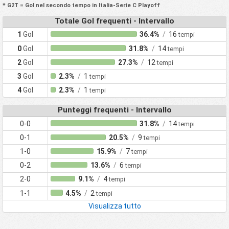
* G2T = Gol nel secondo tempo in Italia-Serie C Playoff
Totale Gol frequenti - Intervallo
1
Gol
36.4%
/
16
tempi
0
Gol
31.8%
/
14
tempi
2
Gol
27.3%
/
12
tempi
3
Gol
2.3%
/
1
tempi
4
Gol
2.3%
/
1
tempi
Punteggi frequenti - Intervallo
0-0
31.8%
/
14
tempi
0-1
20.5%
/
9
tempi
1-0
15.9%
/
7
tempi
0-2
13.6%
/
6
tempi
2-0
9.1%
/
4
tempi
1-1
4.5%
/
2
tempi
Visualizza tutto