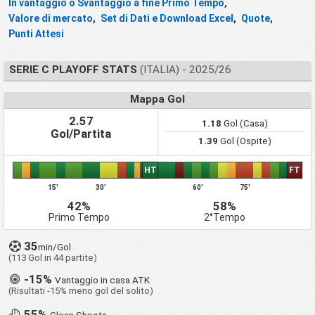
In vantaggio o Svantaggio a fine Primo Tempo
,
Valore di mercato
,
Set di Dati e Download Excel
,
Quote
,
Punti Attesi
SERIE C PLAYOFF STATS
(ITALIA) - 2025/26
Mappa Gol
2.57
1.18
Gol (Casa)
Gol/Partita
1.39
Gol (Ospite)
HT
FT
15'
30'
60'
75'
42%
58%
Primo Tempo
2°Tempo
35
min/Gol
(113 Gol in 44 partite)
-15%
Vantaggio in casa ATK
(Risultati -15% meno gol del solito)
55%