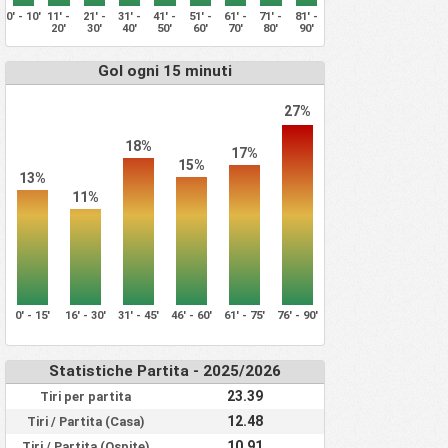
0' - 10'
11' -
21' -
31' -
41' -
51' -
61' -
71' -
81' -
20'
30'
40'
50'
60'
70'
80'
90'
Gol ogni 15 minuti
27%
18%
17%
15%
13%
11%
0' - 15'
16' - 30'
31' - 45'
46' - 60'
61' - 75'
76' - 90'
Statistiche Partita - 2025/2026
23.39
Tiri per partita
12.48
Tiri / Partita (Casa)
10.91
Tiri / Partita (Ospite)