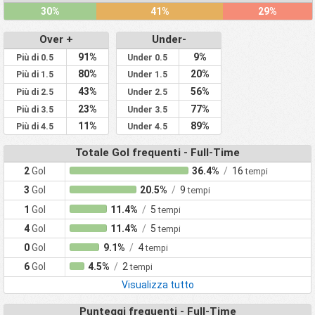
30%
41%
29%
Over +
Under-
91%
9%
Più di 0.5
Under 0.5
80%
20%
Più di 1.5
Under 1.5
43%
56%
Più di 2.5
Under 2.5
23%
77%
Più di 3.5
Under 3.5
11%
89%
Più di 4.5
Under 4.5
Totale Gol frequenti - Full-Time
2
Gol
36.4%
/
16
tempi
3
Gol
20.5%
/
9
tempi
1
Gol
11.4%
/
5
tempi
4
Gol
11.4%
/
5
tempi
0
Gol
9.1%
/
4
tempi
6
Gol
4.5%
/
2
tempi
Visualizza tutto
Punteggi frequenti - Full-Time