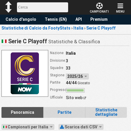
CAMPIONATI
MENU
Calcio d'angolo
Tennis (EN)
API
Premium
Statistiche di Calcio da FootyStats
›
Italia
›
Serie C Playoff
Pronostico
Serie C Playoff
Statistiche & Classifica
Nazione
Italia
Divisione
3
Squadre
33
Stagione
2025/26
Partite
44/44
Giocato
Progresso
Ufficiale
Sito web
Statistiche
Panoramica
Partite
dettagliate
Campionati per Italia
Scarica dati CSV