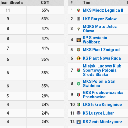
lean Sheets
CS%
#
Tim
11
65%
1
MKS Miedz Legnica II
9
53%
2
LKS Barycz Sulow
MGKS Moto Jelcz
8
47%
3
Olawa
KP Slowianin
8
47%
4
Woliborz
7
41%
5
MKS Piast Zmigrod
6
KS Piast Nowa Ruda
6
35%
Miejski Ludowy Klub
7
Sportowy Polonia
6
35%
Sroda Slaska
MKS Polonia Stal
8
Swidnica
6
35%
GKS Prochowiczanka
9
5
29%
Prochowice
4
24%
10
LKS Iskra Ksieginice
4
24%
11
KS Luzyce Luban
4
24%
12
KS Zenit Miedzyborz