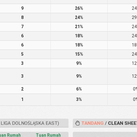
9
26%
2
8
24%
2
7
21%
2
6
18%
2
6
18%
1
5
15%
2
3
9%
1
3
9%
1
2
6%
0
1
3%
0
 LIGA DOLNOŚLĄSKA EAST)
TANDANG
/
CLEAN SHEE
uan Rumah
Tuan Rumah