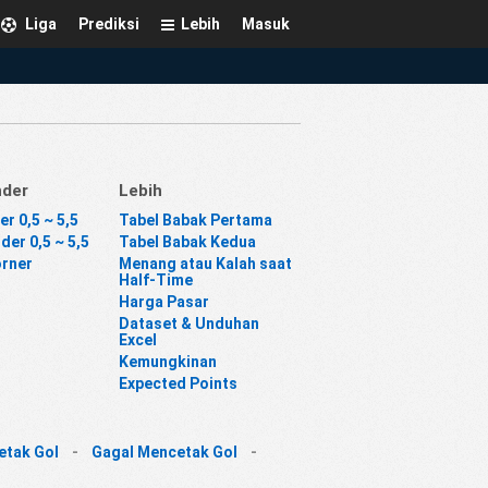
Liga
Prediksi
Lebih
Masuk
nder
Lebih
er 0,5 ~ 5,5
Tabel Babak Pertama
der 0,5 ~ 5,5
Tabel Babak Kedua
orner
Menang atau Kalah saat
Half-Time
Harga Pasar
Dataset & Unduhan
Excel
Kemungkinan
Expected Points
etak Gol
-
Gagal Mencetak Gol
-