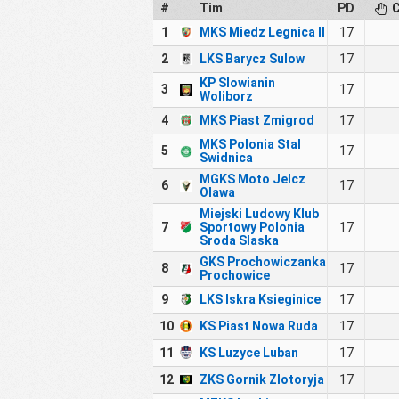
#
Tim
PD
C
1
MKS Miedz Legnica II
17
2
LKS Barycz Sulow
17
KP Slowianin
3
17
Woliborz
4
MKS Piast Zmigrod
17
MKS Polonia Stal
5
17
Swidnica
MGKS Moto Jelcz
6
17
Olawa
Miejski Ludowy Klub
7
Sportowy Polonia
17
Sroda Slaska
GKS Prochowiczanka
8
17
Prochowice
9
LKS Iskra Ksieginice
17
10
KS Piast Nowa Ruda
17
11
KS Luzyce Luban
17
12
ZKS Gornik Zlotoryja
17