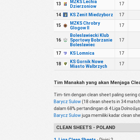
MZKS Lechia
13
17
Dzierzoniow
14
KS Zenit Miedzyborz
17
MZKS Chrobry
15
17
Glogow II
Boleslawiecki Klub
16
Sportowy Bobrzanie
17
Boleslawiec
17
KS Lomnica
17
KS Gornik Nowe
18
17
Miasto Walbrzych
Tim Manakah yang akan Menjaga Clean
Tim-tim dengan clean sheet paling sering 
Barycz Sulow
(18 clean sheets in 34 matc
dalam 68% pertandingan di 4 Liga Dolnośl
Barycz Sulow
juga memiliki kadar clean s
CLEAN SHEETS - POLAND
1. Liga Clean Sheets
- Divisi 2