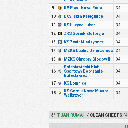
Prochowice
9
KS Piast Nowa Ruda
34
10
LKS Iskra Ksieginice
34
11
KS Luzyce Luban
34
12
ZKS Gornik Zlotoryja
34
13
KS Zenit Miedzyborz
34
14
MZKS Lechia Dzierzoniow
34
15
MZKS Chrobry Glogow II
34
Boleslawiecki Klub
16
Sportowy Bobrzanie
34
Boleslawiec
17
KS Lomnica
34
KS Gornik Nowe Miasto
18
34
Walbrzych
TUAN RUMAH
/
CLEAN SHEETS
(4
T