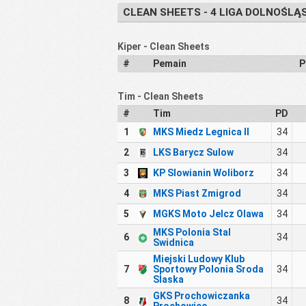
CLEAN SHEETS - 4 LIGA DOLNOŚLĄ
Kiper - Clean Sheets
#
Pemain
P
Tim - Clean Sheets
#
Tim
PD
1
MKS Miedz Legnica II
34
2
LKS Barycz Sulow
34
3
KP Slowianin Woliborz
34
4
MKS Piast Zmigrod
34
5
MGKS Moto Jelcz Olawa
34
MKS Polonia Stal
6
34
Swidnica
Miejski Ludowy Klub
7
Sportowy Polonia Sroda
34
Slaska
GKS Prochowiczanka
8
34