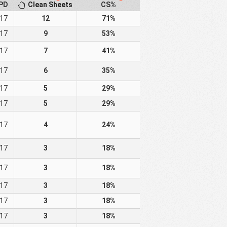
PD
Clean Sheets
CS%
17
12
71%
17
9
53%
17
7
41%
17
6
35%
17
5
29%
17
5
29%
17
4
24%
17
3
18%
17
3
18%
17
3
18%
17
3
18%
17
3
18%