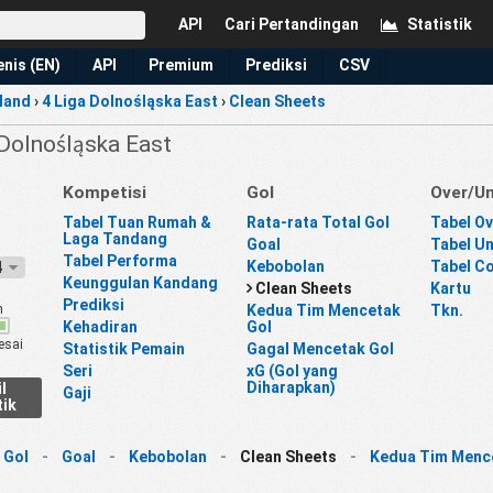
API
Cari Pertandingan
Statistik
enis (EN)
API
Premium
Prediksi
CSV
land
›
4 Liga Dolnośląska East
›
Clean Sheets
 Dolnośląska East
Kompetisi
Gol
Over/U
Tabel Tuan Rumah &
Rata-rata Total Gol
Tabel Ov
Laga Tandang
Goal
Tabel Un
Tabel Performa
Kebobolan
Tabel C
24
Keunggulan Kandang
Clean Sheets
Kartu
Prediksi
n
Kedua Tim Mencetak
Tkn.
Kehadiran
Gol
esai
Statistik Pemain
Gagal Mencetak Gol
Seri
xG (Gol yang
Diharapkan)
l
Gaji
tik
 Gol
-
Goal
-
Kebobolan
-
Clean Sheets
-
Kedua Tim Menc