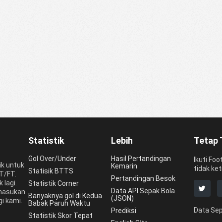
Statistik
Lebih
Tetap 
Gol Over/Under
Hasil Pertandingan
Ikuti Foo
ik untuk
Kemarin
tidak ket
Statisik BTTS
HT/FT.
Pertandingan Besok
 lagi.
Statistik Corner
Data API Sepak Bola
 masukan
Banyaknya gol di Kedua
(JSON)
i kami.
Babak Paruh Waktu
Data Sep
Prediksi
Statistik Skor Tepat