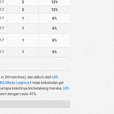
17
2
12%
17
2
12%
17
1
6%
17
1
6%
17
1
6%
17
1
6%
in 34 matches), dan diikuti oleh
LKS
KS Miedz Legnica II
tidak kebobolan gol
betapa kokohnya lini belakang mereka.
LKS
heet dengan rasio 41%.