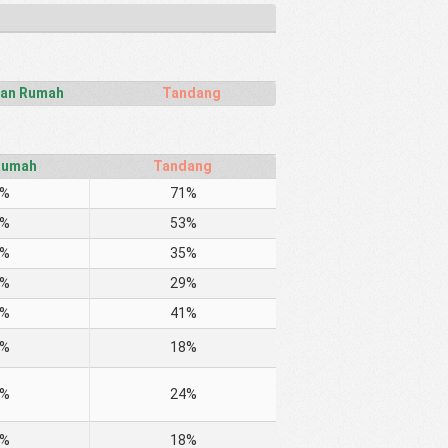
an Rumah
Tandang
Rumah
Tandang
5%
71%
3%
53%
7%
35%
7%
29%
5%
41%
1%
18%
5%
24%
5%
18%