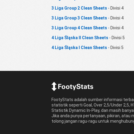
3 Liga Group 2 Clean Sheets
- Divisi 4
3 Liga Group 3 Clean Sheets
- Divisi 4
3 Liga Group 4 Clean Sheets
- Divisi 4
4 Liga Śląska II Clean Sheets
- Divisi 5
4 Liga Śląska I Clean Sheets
- Divisi 5
FootyStats adalah sumber informasi terba
statistik seperti Goal, Over 2,5/Under 2,5, 
Statistik Dynamic In-Play, dan masih banyak
Jika anda punya pertanyaan, pikiran, atau
tolong jangan ragu-ragu untuk menghubung