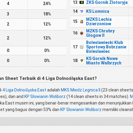
13
ZKS Gornik Zlotoryja
4
24%
14
KS Lomnica
3
18%
MZKS Lechia
15
Dzierzoniow
2
12%
MZKS Chrobry
16
Glogow II
2
12%
Boleslawiecki Klub
17
Sportowy Bobrzanie
0
0%
Boleslawiec
KS Gornik Nowe
0
0%
18
Miasto Walbrzych
 Sheet Terbaik di 4 Liga Dolnośląska East?
di
4 Liga Dolnośląska East
adalah
MKS Miedz Legnica II
(23 clean sheets 
hes), dan and
KP Slowianin Woliborz
(14 clean sheets in 34 matches).
M
ąska East musim ini, yang benar-benar mengesankan dan menunjukkan 
heet yang bagus dengan 53% dan
KP Slowianin Woliborz
memiliki cleans