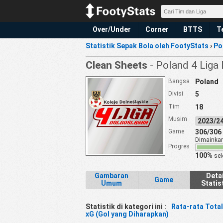
Over/Under
Corner
BTTS
T
Statistik Sepak Bola oleh FootyStats
›
Po
Clean Sheets
- Poland 4 Liga
Bangsa
Poland
Divisi
5
Tim
18
Musim
2023/
Game
306/306
Dimainka
Progres
100%
sel
Gambaran
Detai
Game
Umum
Statis
Statistik di kategori ini :
Rata-rata Total
xG (Gol yang Diharapkan)