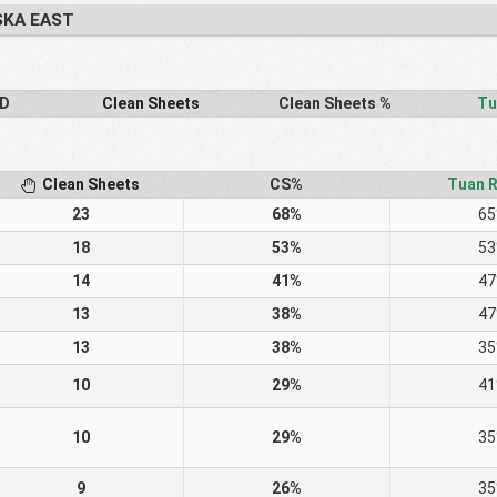
SKA EAST
D
Clean Sheets
Clean Sheets %
Tu
Clean Sheets
CS%
Tuan 
23
68%
6
18
53%
5
14
41%
4
13
38%
4
13
38%
3
10
29%
4
10
29%
3
9
26%
3