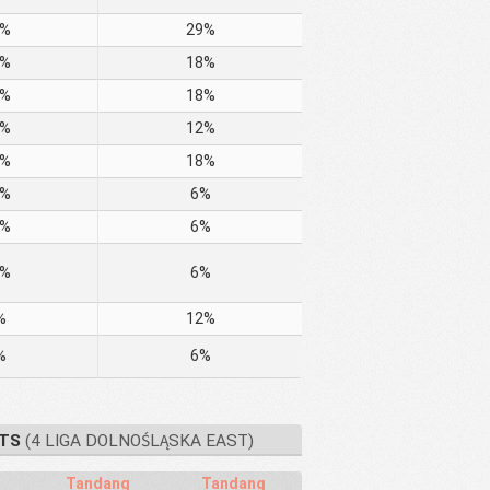
4%
29%
9%
18%
4%
18%
4%
12%
8%
18%
4%
6%
2%
6%
2%
6%
%
12%
%
6%
TS
(4 LIGA DOLNOŚLĄSKA EAST)
Tandang
Tandang