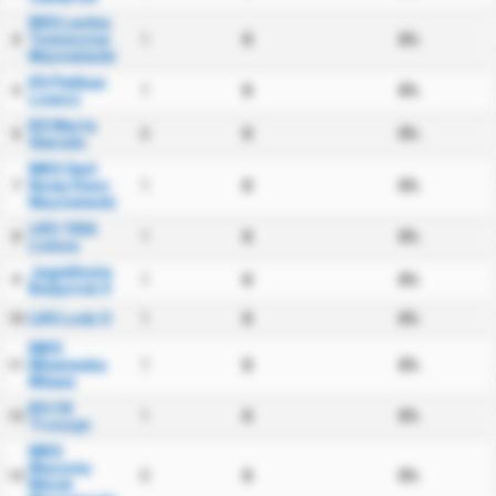
RKS Lechia
Tomaszow
1
0
0%
4
Mazowiecki
KS Pelikan
1
0
0%
5
Lowicz
KS Warta
0
0
0%
6
Sieradz
MKS Swit
Nowy Dwor
1
0
0%
7
Mazowiecki
LKS 1926
1
0
0%
8
Lomza
Jagiellonia
1
0
0%
9
Bialystok II
LKS Lodz II
1
0
0%
10
MKS
Mlawianka
1
0
0%
11
Mlawa
KS CK
1
0
0%
12
Troszyn
MKS
Mazovia
0
0
0%
13
Minsk