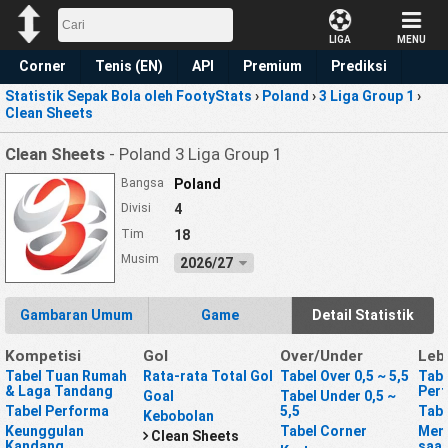
LIGA
MENU
Corner
Tenis (EN)
API
Premium
Prediksi
Statistik Sepak Bola oleh FootyStats
›
Poland
›
3 Liga Group 1
›
Clean Sheets
Clean Sheets
- Poland 3 Liga Group 1
Bangsa
Poland
Divisi
4
Tim
18
Musim
2026/27
Gambaran Umum
Game
Detail Statistik
Kompetisi
Gol
Over/Under
Leb
Tabel Tuan Rumah
Rata-rata Total Gol
Tabel Over 0,5 ~ 5,5
Tabe
& Laga Tandang
Per
Goal
Tabel Under 0,5 ~
Tabel Performa
5,5
Tabe
Kebobolan
Keunggulan
Tabel Corner
Mena
Clean Sheets
Kandang
saat