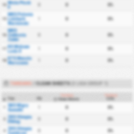
Wisla Plock
0
0
0%
14
II
MKS Polonia
Lidzbark
1
0
0%
15
Warminski
MKS
Zabkovia
0
0
0%
16
Zabki
KS Widzew
1
0
0%
17
Lodz II
KTS Weszlo
1
0
0%
18
Warszawa
TANDANG
/
CLEAN SHEETS
(3 LIGA GROUP 1)
Tandang
Tandang
Tim
PD
CS%
Clean Sheets
#
SKS Wigry
1
0
0%
1
Suwalki
ZKS Olimpia
0
0
0%
2
Elblag
ZKS Olimpia
0
0
0%
3
Zambrow