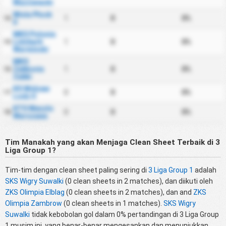
Mazowiecki
Wisla Plock
1
0
0%
14
II
MKS Polonia
Lidzbark
1
0
0%
15
Warminski
MKS
Zabkovia
1
0
0%
16
Zabki
KS Widzew
0
0
0%
17
Lodz II
KTS Weszlo
0
0
0%
18
Warszawa
Tim Manakah yang akan Menjaga Clean Sheet Terbaik di 3
Liga Group 1?
Tim-tim dengan clean sheet paling sering di
3 Liga Group 1
adalah
SKS Wigry Suwalki
(0 clean sheets in 2 matches), dan diikuti oleh
ZKS Olimpia Elblag
(0 clean sheets in 2 matches), dan and
ZKS
Olimpia Zambrow
(0 clean sheets in 1 matches).
SKS Wigry
Suwalki
tidak kebobolan gol dalam 0% pertandingan di 3 Liga Group
1 musim ini, yang benar-benar mengesankan dan menunjukkan