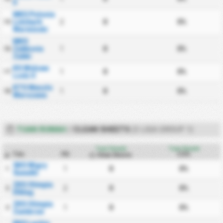
II
MKS Polonia
Lidzbark
2
0
0%
15
Warminski
MKS
Zabkovia
1
0
0%
16
Zabki
KS Widzew
1
0
0%
17
Lodz II
KTS Weszlo
1
0
0%
18
Warszawa
TUAN RUMAH
/
CLEAN SHEETS
(3 LIGA GROUP 1)
Tuan Rumah
Tuan Rumah
Tim
PD
CS%
Clean Sheets
#
SKS Wigry
1
0
0%
1
Suwalki
ZKS Olimpia
2
0
0%
2
Elblag
ZKS Olimpia
1
0
0%
3
Zambrow