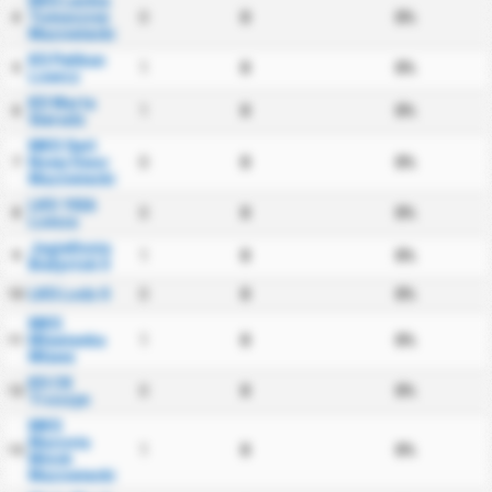
RKS Lechia
Tomaszow
0
0
0%
4
Mazowiecki
KS Pelikan
1
0
0%
5
Lowicz
KS Warta
1
0
0%
6
Sieradz
MKS Swit
Nowy Dwor
0
0
0%
7
Mazowiecki
LKS 1926
0
0
0%
8
Lomza
Jagiellonia
1
0
0%
9
Bialystok II
LKS Lodz II
0
0
0%
10
MKS
Mlawianka
1
0
0%
11
Mlawa
KS CK
0
0
0%
12
Troszyn
MKS
Mazovia
1
0
0%
13
Minsk
Mazowiecki