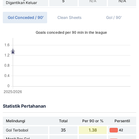
5
N/A
N/A
Digantikan Keluar
Gol Conceded / 90'
Clean Sheets
Gol / 90'
Statistik Pertahanan
Melindungi
Total
Per 90 or %
Persentil
35
1.38
Gol Terbobol
42
Menit Per Gol