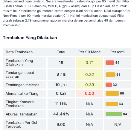
dalam pertandingan tandang. Secara keseluruhan, rata-rata gol per 90 menit dari Filip
Lissah adalah 0.08. Selain itu, total G/A (gol + assist) dari Filip Lissah adalah 2 untuk
musim ini. Keterlibatan gol mereka setara dengan 0.08 per 90 menit. Nilai Harapan Gol
Non-Penalti per 90 menit mereka adalah 0.11. Hal ini menjadikan output npxG Filip
Lissah sebesar 2.79 yang menempatkan mereka dalam persentil atas 49 dari pemain
Premiership.
Tembakan Yang Dilakukan
Data Tembakan
Total
Per 90 Menit
Persentil
Tembakan Yang
18
0.71
44
Dilakukan
Tendangan tepat
8
0.32
51
/ 18
sasaran
10
0.39
Tendangan meleset
32
/ 18
0 kali
0.00
Memantul ke Tiang
69
Tingkat Konversi
11.11%
N/A
63
Tembakan
44.44%
N/A
Akurasi Tembakan
84
Tembakan Per Gol
9.00
N/A
N/A
Tercetak