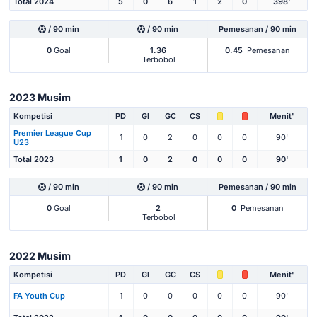
Total 2024
5
0
6
1
2
0
398'
/ 90 min
/ 90 min
Pemesanan / 90 min
0
Goal
1.36
0.45
Pemesanan
Terbobol
2023 Musim
Kompetisi
PD
Gl
GC
CS
Menit'
Premier League Cup
1
0
2
0
0
0
90'
U23
Total 2023
1
0
2
0
0
0
90'
/ 90 min
/ 90 min
Pemesanan / 90 min
0
Goal
2
0
Pemesanan
Terbobol
2022 Musim
Kompetisi
PD
Gl
GC
CS
Menit'
FA Youth Cup
1
0
0
0
0
0
90'