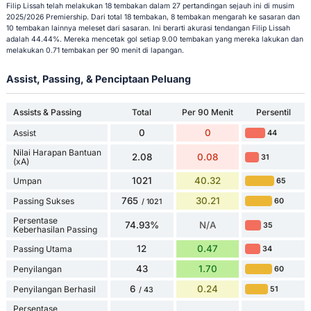
Filip Lissah telah melakukan 18 tembakan dalam 27 pertandingan sejauh ini di musim
2025/2026 Premiership. Dari total 18 tembakan, 8 tembakan mengarah ke sasaran dan
10 tembakan lainnya meleset dari sasaran. Ini berarti akurasi tendangan Filip Lissah
adalah 44.44%. Mereka mencetak gol setiap 9.00 tembakan yang mereka lakukan dan
melakukan 0.71 tembakan per 90 menit di lapangan.
Assist, Passing, & Penciptaan Peluang
Assists & Passing
Total
Per 90 Menit
Persentil
0
0
Assist
44
Nilai Harapan Bantuan
2.08
0.08
31
(xA)
1021
40.32
Umpan
65
765
30.21
Passing Sukses
60
/ 1021
Persentase
74.93%
N/A
35
Keberhasilan Passing
12
0.47
Passing Utama
34
43
1.70
Penyilangan
60
6
0.24
Penyilangan Berhasil
51
/ 43
Persentase