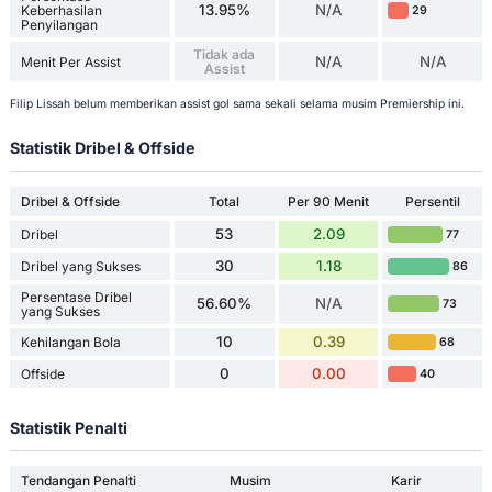
13.95%
N/A
Keberhasilan
29
Penyilangan
Tidak ada
N/A
N/A
Menit Per Assist
Assist
Filip Lissah belum memberikan assist gol sama sekali selama musim Premiership ini.
Statistik Dribel & Offside
Dribel & Offside
Total
Per 90 Menit
Persentil
53
2.09
Dribel
77
30
1.18
Dribel yang Sukses
86
Persentase Dribel
56.60%
N/A
73
yang Sukses
10
0.39
Kehilangan Bola
68
0
0.00
Offside
40
Statistik Penalti
Tendangan Penalti
Musim
Karir