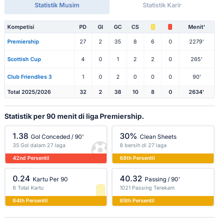
Statistik Musim
Statistik Karir
Kompetisi
PD
Gl
GC
CS
Menit'
Premiership
27
2
35
8
6
0
2279'
Scottish Cup
4
0
1
2
2
0
265'
Club Friendlies 3
1
0
2
0
0
0
90'
Total 2025/2026
32
2
38
10
8
0
2634'
Statistik per 90 menit di liga Premiership.
1.38
30%
Gol Conceded / 90'
Clean Sheets
35 Gol dalam 27 laga
8 bersih di 27 laga
42nd Persentil
68th Persentil
0.24
40.32
Kartu Per 90
Passing / 90'
6 Total Kartu
1021 Passing Terekam
64th Persentil
65th Persentil