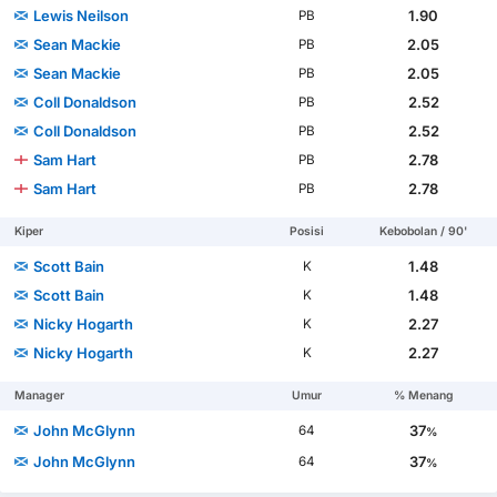
Lewis Neilson
1.90
PB
Sean Mackie
2.05
PB
Sean Mackie
2.05
PB
Coll Donaldson
2.52
PB
Coll Donaldson
2.52
PB
Sam Hart
2.78
PB
Sam Hart
2.78
PB
Kiper
Posisi
Kebobolan / 90'
Scott Bain
1.48
K
Scott Bain
1.48
K
Nicky Hogarth
2.27
K
Nicky Hogarth
2.27
K
Manager
Umur
% Menang
John McGlynn
37
64
%
John McGlynn
37
64
%