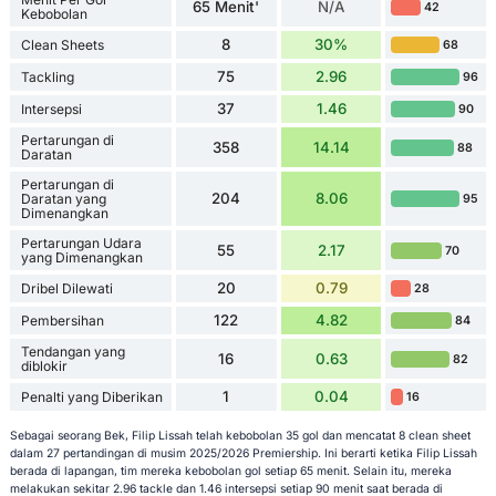
65 Menit'
N/A
42
Kebobolan
8
30%
Clean Sheets
68
75
2.96
Tackling
96
37
1.46
Intersepsi
90
Pertarungan di
358
14.14
88
Daratan
Pertarungan di
204
8.06
Daratan yang
95
Dimenangkan
Pertarungan Udara
55
2.17
70
yang Dimenangkan
20
0.79
Dribel Dilewati
28
122
4.82
Pembersihan
84
Tendangan yang
16
0.63
82
diblokir
1
0.04
Penalti yang Diberikan
16
Sebagai seorang Bek, Filip Lissah telah kebobolan 35 gol dan mencatat 8 clean sheet
dalam 27 pertandingan di musim 2025/2026 Premiership. Ini berarti ketika Filip Lissah
berada di lapangan, tim mereka kebobolan gol setiap 65 menit. Selain itu, mereka
melakukan sekitar 2.96 tackle dan 1.46 intersepsi setiap 90 menit saat berada di