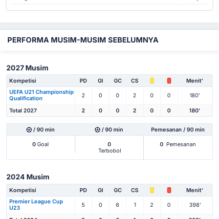
PERFORMA MUSIM-MUSIM SEBELUMNYA
2027 Musim
Kompetisi
PD
Gl
GC
CS
Menit'
UEFA U21 Championship
2
0
0
2
0
0
180'
Qualification
Total 2027
2
0
0
2
0
0
180'
/ 90 min
/ 90 min
Pemesanan / 90 min
0
Goal
0
0
Pemesanan
Terbobol
2024 Musim
Kompetisi
PD
Gl
GC
CS
Menit'
Premier League Cup
5
0
6
1
2
0
398'
U23