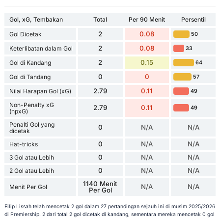
Gol, xG, Tembakan
Total
Per 90 Menit
Persentil
2
0.08
Gol Dicetak
50
2
0.08
Keterlibatan dalam Gol
33
2
0.15
Gol di Kandang
64
0
0
Gol di Tandang
57
2.79
0.11
Nilai Harapan Gol (xG)
49
Non-Penalty xG
2.79
0.11
49
(npxG)
Penalti Gol yang
0
N/A
N/A
dicetak
0
N/A
N/A
Hat-tricks
0
N/A
N/A
3 Gol atau Lebih
0
N/A
N/A
2 Gol atau Lebih
1140 Menit
N/A
N/A
Menit Per Gol
Per Gol
Filip Lissah telah mencetak 2 gol dalam 27 pertandingan sejauh ini di musim 2025/2026
di Premiership. 2 dari total 2 gol dicetak di kandang, sementara mereka mencetak 0 gol