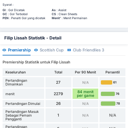
Syarat :
Gl
: Gol Dicetak
As
: Assist
GC
: Gol Terbobol
CS
: Clean Sheets
PEN
: Penalti Gol yang dicetak
Menit'
: Menit Permainan
Filip Lissah Statistik - Detail
Premiership
Scottish Cup
Club Friendlies 3
Premiership Statistik untuk Filip Lissah
Keseluruhan
Total
Per 90 Menit
Persentil
Pertandingan
27
N/A
61
Dimainkan
84 menit
2279
menit
76
per game
26
Pertandingan Dimulai
N/A
78
Pertandingan Masuk
1
N/A
Sebagai Pemain
N/A
Pengganti
Pertandingan