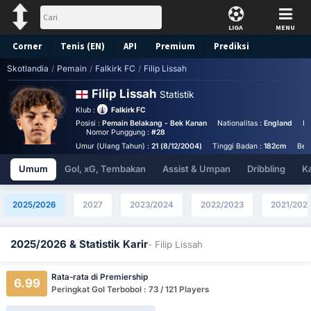
LIGA
MENU
Corner
Tenis (EN)
API
Premium
Prediksi
Skotlandia
/
Pemain
/
Falkirk FC
/
Filip Lissah
Filip Lissah
Statistik
Klub :
Falkirk FC
Posisi :
Pemain Belakang - Bek Kanan
Nationalitas :
England
Bi
Nomor Punggung :
#28
Umur (Ulang Tahun) :
21 (8/12/2004)
Tinggi Badan :
182cm
Ber
Umum
Gol, xG, Tembakan
Assist & Umpan
Dribbling
K
2025/2026
2027
2023/2024
2022/2023
2021/202
2025/2026 & Statistik Karir
- Filip Lissah
Rata-rata di Premiership
6.99
Peringkat Gol Terbobol : 73 / 121 Players