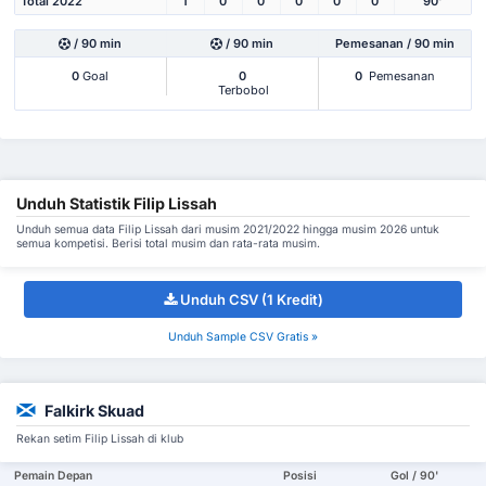
Total 2022
1
0
0
0
0
0
90'
/ 90 min
/ 90 min
Pemesanan / 90 min
0
Goal
0
0
Pemesanan
Terbobol
Unduh Statistik Filip Lissah
Unduh semua data Filip Lissah dari musim 2021/2022 hingga musim 2026 untuk
semua kompetisi. Berisi total musim dan rata-rata musim.
Unduh CSV (1 Kredit)
Unduh Sample CSV Gratis »
Falkirk Skuad
Rekan setim Filip Lissah di klub
Pemain Depan
Posisi
Gol / 90'