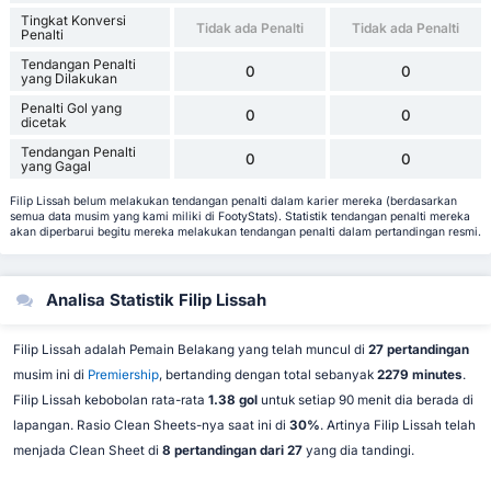
Tingkat Konversi
Tidak ada Penalti
Tidak ada Penalti
Penalti
Tendangan Penalti
0
0
yang Dilakukan
Penalti Gol yang
0
0
dicetak
Tendangan Penalti
0
0
yang Gagal
Filip Lissah belum melakukan tendangan penalti dalam karier mereka (berdasarkan
semua data musim yang kami miliki di FootyStats). Statistik tendangan penalti mereka
akan diperbarui begitu mereka melakukan tendangan penalti dalam pertandingan resmi.
Analisa Statistik Filip Lissah
Filip Lissah adalah Pemain Belakang yang telah muncul di
27 pertandingan
musim ini di
Premiership
, bertanding dengan total sebanyak
2279 minutes
.
Filip Lissah kebobolan rata-rata
1.38 gol
untuk setiap 90 menit dia berada di
lapangan. Rasio Clean Sheets-nya saat ini di
30%
. Artinya Filip Lissah telah
menjada Clean Sheet di
8 pertandingan dari 27
yang dia tandingi.