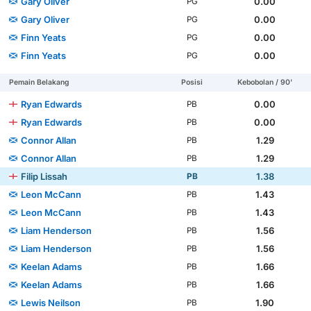
Gary Oliver
0.00
PG
Gary Oliver
0.00
PG
Finn Yeats
0.00
PG
Finn Yeats
0.00
PG
Pemain Belakang
Posisi
Kebobolan / 90'
Ryan Edwards
0.00
PB
Ryan Edwards
0.00
PB
Connor Allan
1.29
PB
Connor Allan
1.29
PB
Filip Lissah
1.38
PB
Leon McCann
1.43
PB
Leon McCann
1.43
PB
Liam Henderson
1.56
PB
Liam Henderson
1.56
PB
Keelan Adams
1.66
PB
Keelan Adams
1.66
PB
Lewis Neilson
1.90
PB