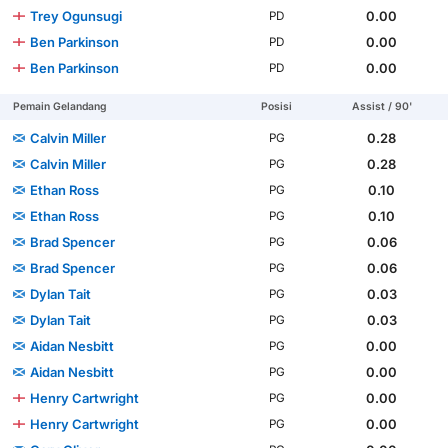
Trey Ogunsugi
0.00
PD
Ben Parkinson
0.00
PD
Ben Parkinson
0.00
PD
Pemain Gelandang
Posisi
Assist / 90'
Calvin Miller
0.28
PG
Calvin Miller
0.28
PG
Ethan Ross
0.10
PG
Ethan Ross
0.10
PG
Brad Spencer
0.06
PG
Brad Spencer
0.06
PG
Dylan Tait
0.03
PG
Dylan Tait
0.03
PG
Aidan Nesbitt
0.00
PG
Aidan Nesbitt
0.00
PG
Henry Cartwright
0.00
PG
Henry Cartwright
0.00
PG