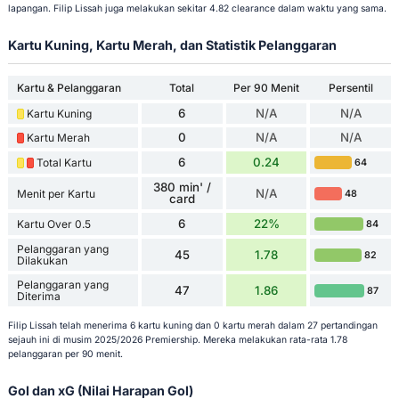
lapangan. Filip Lissah juga melakukan sekitar 4.82 clearance dalam waktu yang sama.
Kartu Kuning, Kartu Merah, dan Statistik Pelanggaran
Kartu & Pelanggaran
Total
Per 90 Menit
Persentil
6
N/A
N/A
Kartu Kuning
0
N/A
N/A
Kartu Merah
6
0.24
Total Kartu
64
380 min' /
N/A
Menit per Kartu
48
card
6
22%
Kartu Over 0.5
84
Pelanggaran yang
45
1.78
82
Dilakukan
Pelanggaran yang
47
1.86
87
Diterima
Filip Lissah telah menerima 6 kartu kuning dan 0 kartu merah dalam 27 pertandingan
sejauh ini di musim 2025/2026 Premiership. Mereka melakukan rata-rata 1.78
pelanggaran per 90 menit.
Gol dan xG (Nilai Harapan Gol)