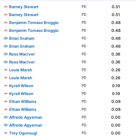
Barney Stewart
0.51
PD
Barney Stewart
0.51
PD
Benjamin Tomaso Broggio
0.48
PD
Benjamin Tomaso Broggio
0.48
PD
Brian Graham
0.46
PD
Brian Graham
0.46
PD
Ross MacIver
0.36
PD
Ross MacIver
0.36
PD
Louie Marsh
0.26
PD
Louie Marsh
0.26
PD
Kyrell Wilson
0.19
PD
Kyrell Wilson
0.19
PD
Ethan Williams
0.08
PD
Ethan Williams
0.08
PD
Alfredo Agyeman
0.00
PD
Alfredo Agyeman
0.00
PD
Trey Ogunsugi
0.00
PD