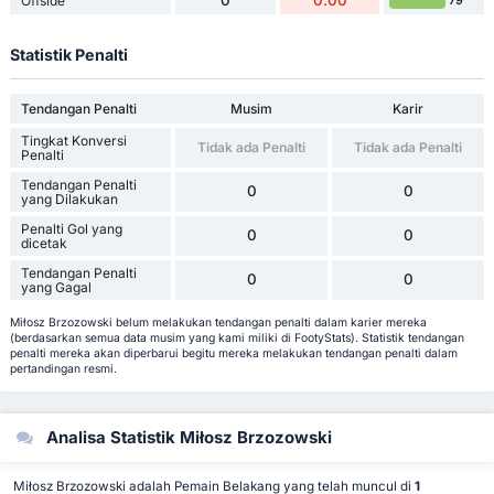
0
0.00
Offside
79
Statistik Penalti
Tendangan Penalti
Musim
Karir
Tingkat Konversi
Tidak ada Penalti
Tidak ada Penalti
Penalti
Tendangan Penalti
0
0
yang Dilakukan
Penalti Gol yang
0
0
dicetak
Tendangan Penalti
0
0
yang Gagal
Miłosz Brzozowski belum melakukan tendangan penalti dalam karier mereka
(berdasarkan semua data musim yang kami miliki di FootyStats). Statistik tendangan
penalti mereka akan diperbarui begitu mereka melakukan tendangan penalti dalam
pertandingan resmi.
Analisa Statistik Miłosz Brzozowski
Miłosz Brzozowski adalah Pemain Belakang yang telah muncul di
1