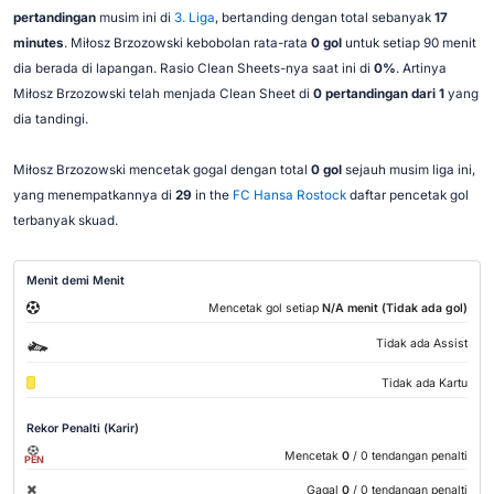
pertandingan
musim ini di
3. Liga
, bertanding dengan total sebanyak
17
minutes
. Miłosz Brzozowski kebobolan rata-rata
0 gol
untuk setiap 90 menit
dia berada di lapangan. Rasio Clean Sheets-nya saat ini di
0%
. Artinya
Miłosz Brzozowski telah menjada Clean Sheet di
0 pertandingan dari 1
yang
dia tandingi.
Miłosz Brzozowski mencetak gogal dengan total
0 gol
sejauh musim liga ini,
yang menempatkannya di
29
in the
FC Hansa Rostock
daftar pencetak gol
terbanyak skuad.
Menit demi Menit
Mencetak gol setiap
N/A menit (Tidak ada gol)
Tidak ada Assist
Tidak ada Kartu
Rekor Penalti (Karir)
Mencetak
0
/ 0 tendangan penalti
PEN
Gagal
0
/ 0 tendangan penalti