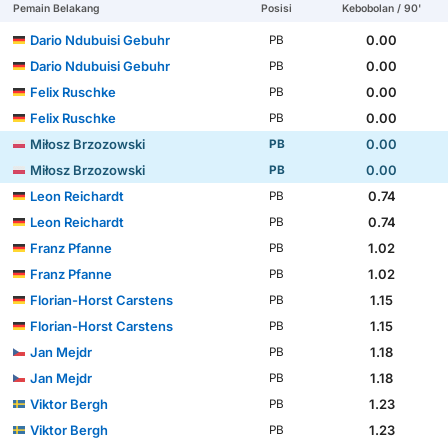
Pemain Belakang
Posisi
Kebobolan / 90'
Dario Ndubuisi Gebuhr
0.00
PB
Dario Ndubuisi Gebuhr
0.00
PB
Felix Ruschke
0.00
PB
Felix Ruschke
0.00
PB
Miłosz Brzozowski
0.00
PB
Miłosz Brzozowski
0.00
PB
Leon Reichardt
0.74
PB
Leon Reichardt
0.74
PB
Franz Pfanne
1.02
PB
Franz Pfanne
1.02
PB
Florian-Horst Carstens
1.15
PB
Florian-Horst Carstens
1.15
PB
Jan Mejdr
1.18
PB
Jan Mejdr
1.18
PB
Viktor Bergh
1.23
PB
Viktor Bergh
1.23
PB