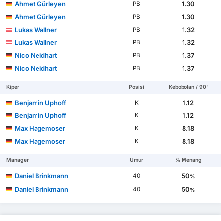
Ahmet Gürleyen
1.30
PB
Ahmet Gürleyen
1.30
PB
Lukas Wallner
1.32
PB
Lukas Wallner
1.32
PB
Nico Neidhart
1.37
PB
Nico Neidhart
1.37
PB
Kiper
Posisi
Kebobolan / 90'
Benjamin Uphoff
1.12
K
Benjamin Uphoff
1.12
K
Max Hagemoser
8.18
K
Max Hagemoser
8.18
K
Manager
Umur
% Menang
Daniel Brinkmann
50
40
%
Daniel Brinkmann
50
40
%