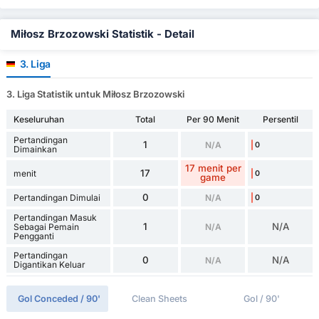
Miłosz Brzozowski Statistik - Detail
3. Liga
3. Liga Statistik untuk Miłosz Brzozowski
Keseluruhan
Total
Per 90 Menit
Persentil
Pertandingan
1
N/A
0
Dimainkan
17 menit per
17
menit
0
game
0
Pertandingan Dimulai
N/A
0
Pertandingan Masuk
1
N/A
Sebagai Pemain
N/A
Pengganti
Pertandingan
0
N/A
N/A
Digantikan Keluar
Gol Conceded / 90'
Clean Sheets
Gol / 90'