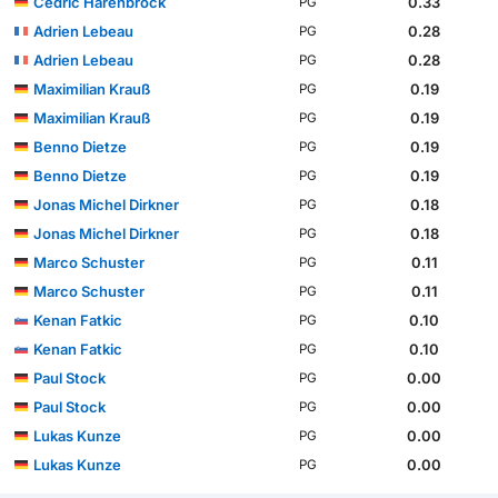
Cedric Harenbrock
0.33
PG
Adrien Lebeau
0.28
PG
Adrien Lebeau
0.28
PG
Maximilian Krauß
0.19
PG
Maximilian Krauß
0.19
PG
Benno Dietze
0.19
PG
Benno Dietze
0.19
PG
Jonas Michel Dirkner
0.18
PG
Jonas Michel Dirkner
0.18
PG
Marco Schuster
0.11
PG
Marco Schuster
0.11
PG
Kenan Fatkic
0.10
PG
Kenan Fatkic
0.10
PG
Paul Stock
0.00
PG
Paul Stock
0.00
PG
Lukas Kunze
0.00
PG
Lukas Kunze
0.00
PG