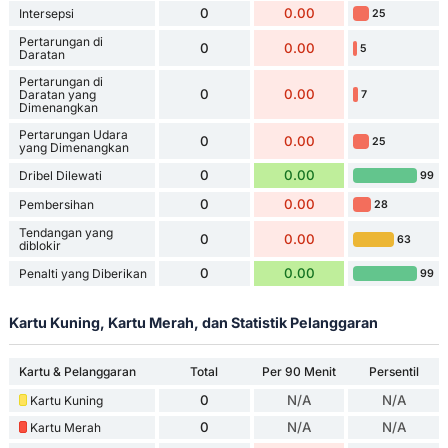
0
0.00
Intersepsi
25
Pertarungan di
0
0.00
5
Daratan
Pertarungan di
0
0.00
Daratan yang
7
Dimenangkan
Pertarungan Udara
0
0.00
25
yang Dimenangkan
0
0.00
Dribel Dilewati
99
0
0.00
Pembersihan
28
Tendangan yang
0
0.00
63
diblokir
0
0.00
Penalti yang Diberikan
99
Kartu Kuning, Kartu Merah, dan Statistik Pelanggaran
Kartu & Pelanggaran
Total
Per 90 Menit
Persentil
0
N/A
N/A
Kartu Kuning
0
N/A
N/A
Kartu Merah