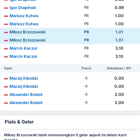
Igor Drapiński
0.99
PB
Mariusz Kutwa
1.00
PB
Mariusz Kutwa
1.00
PB
Miłosz Brzozowski
1.01
PB
Miłosz Brzozowski
1.01
PB
Marcin Kaczor
3.10
PB
Marcin Kaczor
3.10
PB
Kiper
Posisi
Kebobolan / 90'
Maciej Kikolski
0.00
K
Maciej Kikolski
0.00
K
Alexander Bobek
2.00
K
Alexander Bobek
2.00
K
Piala & Gelar
Miłosz Brzozowski telah memenangkan 0 gelar sejauh ini dalam karir
mereka.