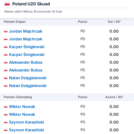
Poland U20 Skuad
Rekan setim Miłosz Brzozowski di klub
Pemain Depan
Posisi
Gol / 90'
Jordan Majchrzak
0.00
PD
Jordan Majchrzak
0.00
PD
Kacper Śmiglewski
0.00
PD
Kacper Śmiglewski
0.00
PD
Aleksander Buksa
0.00
PD
Aleksander Buksa
0.00
PD
Natan Dzięgielewski
0.00
PD
Natan Dzięgielewski
0.00
PD
Pemain Gelandang
Posisi
Assist / 90'
Wiktor Nowak
0.00
PG
Wiktor Nowak
0.00
PG
Szymon Karasiński
0.00
PG
Szymon Karasiński
0.00
PG