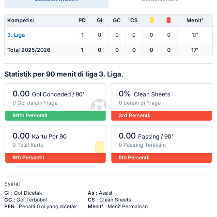
Kompetisi
PD
Gl
GC
CS
Menit'
3. Liga
1
0
0
0
0
0
17'
Total 2025/2026
1
0
0
0
0
0
17'
Statistik per 90 menit di liga 3. Liga.
0.00
0%
Gol Conceded / 90'
Clean Sheets
0 Gol dalam 1 laga
0 bersih di 1 laga
99th Persentil
3rd Persentil
0.00
0.00
Kartu Per 90
Passing / 90'
0 Total Kartu
0 Passing Terekam
9th Persentil
5th Persentil
Syarat :
Gl
: Gol Dicetak
As
: Assist
GC
: Gol Terbobol
CS
: Clean Sheets
PEN
: Penalti Gol yang dicetak
Menit'
: Menit Permainan