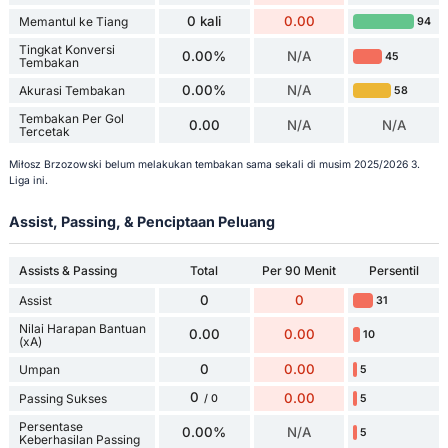
0 kali
0.00
Memantul ke Tiang
94
Tingkat Konversi
0.00%
N/A
45
Tembakan
0.00%
N/A
Akurasi Tembakan
58
Tembakan Per Gol
0.00
N/A
N/A
Tercetak
Miłosz Brzozowski belum melakukan tembakan sama sekali di musim 2025/2026 3.
Liga ini.
Assist, Passing, & Penciptaan Peluang
Assists & Passing
Total
Per 90 Menit
Persentil
0
0
Assist
31
Nilai Harapan Bantuan
0.00
0.00
10
(xA)
0
0.00
Umpan
5
0
0.00
Passing Sukses
5
/ 0
Persentase
0.00%
N/A
5
Keberhasilan Passing