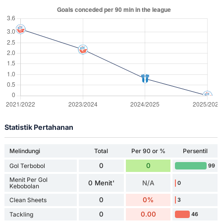
Statistik Pertahanan
Melindungi
Total
Per 90 or %
Persentil
0
0
Gol Terbobol
99
Menit Per Gol
0 Menit'
N/A
0
Kebobolan
0
0%
Clean Sheets
3
0
0.00
Tackling
46