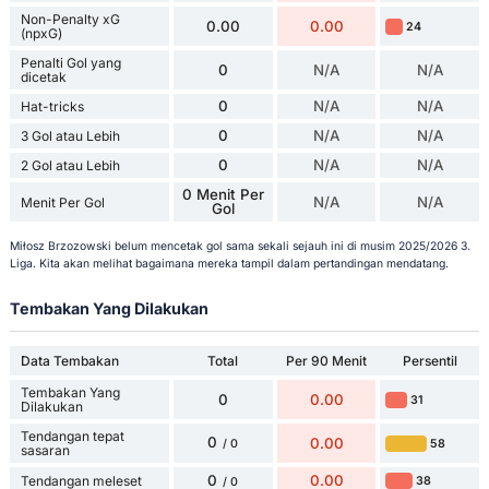
Non-Penalty xG
0.00
0.00
24
(npxG)
Penalti Gol yang
0
N/A
N/A
dicetak
0
N/A
N/A
Hat-tricks
0
N/A
N/A
3 Gol atau Lebih
0
N/A
N/A
2 Gol atau Lebih
0 Menit Per
N/A
N/A
Menit Per Gol
Gol
Miłosz Brzozowski belum mencetak gol sama sekali sejauh ini di musim 2025/2026 3.
Liga. Kita akan melihat bagaimana mereka tampil dalam pertandingan mendatang.
Tembakan Yang Dilakukan
Data Tembakan
Total
Per 90 Menit
Persentil
Tembakan Yang
0
0.00
31
Dilakukan
Tendangan tepat
0
0.00
58
/ 0
sasaran
0
0.00
Tendangan meleset
38
/ 0