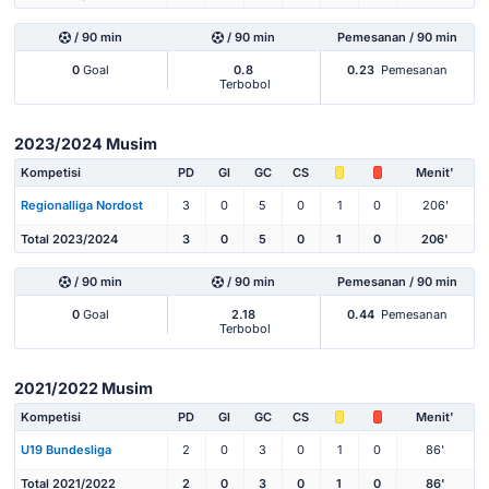
/ 90 min
/ 90 min
Pemesanan / 90 min
0
Goal
0.8
0.23
Pemesanan
Terbobol
2023/2024 Musim
Kompetisi
PD
Gl
GC
CS
Menit'
Regionalliga Nordost
3
0
5
0
1
0
206'
Total 2023/2024
3
0
5
0
1
0
206'
/ 90 min
/ 90 min
Pemesanan / 90 min
0
Goal
2.18
0.44
Pemesanan
Terbobol
2021/2022 Musim
Kompetisi
PD
Gl
GC
CS
Menit'
U19 Bundesliga
2
0
3
0
1
0
86'
Total 2021/2022
2
0
3
0
1
0
86'