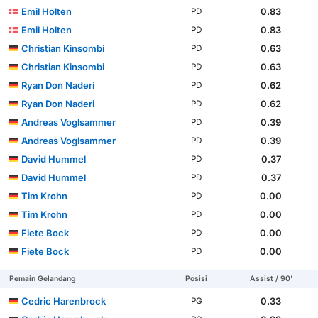
Emil Holten
0.83
PD
Emil Holten
0.83
PD
Christian Kinsombi
0.63
PD
Christian Kinsombi
0.63
PD
Ryan Don Naderi
0.62
PD
Ryan Don Naderi
0.62
PD
Andreas Voglsammer
0.39
PD
Andreas Voglsammer
0.39
PD
David Hummel
0.37
PD
David Hummel
0.37
PD
Tim Krohn
0.00
PD
Tim Krohn
0.00
PD
Fiete Bock
0.00
PD
Fiete Bock
0.00
PD
Pemain Gelandang
Posisi
Assist / 90'
Cedric Harenbrock
0.33
PG