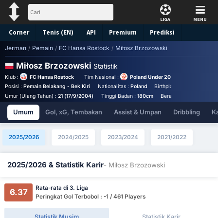
LIGA
MENU
Corner
Tenis (EN)
API
Premium
Prediksi
Jerman
/
Pemain
/
FC Hansa Rostock
/
Miłosz Brzozowski
Miłosz Brzozowski
Statistik
Klub :
FC Hansa Rostock
Tim Nasional :
Poland Under 20
Posisi :
Pemain Belakang - Bek Kiri
Nationalitas :
Poland
Birthplace :
Poland - Pola
Umur (Ulang Tahun) :
21 (17/9/2004)
Tinggi Badan :
180cm
Berat Badan :
72kg
Umum
Gol, xG, Tembakan
Assist & Umpan
Dribbling
K
2025/2026
2024/2025
2023/2024
2021/2022
2025/2026 & Statistik Karir
- Miłosz Brzozowski
Rata-rata di 3. Liga
6.37
Peringkat Gol Terbobol : -1 / 461 Players
Statistik Musim
Statistik Karir