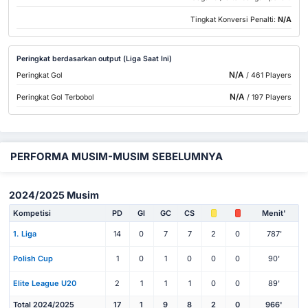
Tingkat Konversi Penalti:
N/A
Peringkat berdasarkan output (Liga Saat Ini)
N/A
Peringkat Gol
/ 461 Players
N/A
Peringkat Gol Terbobol
/ 197 Players
PERFORMA MUSIM-MUSIM SEBELUMNYA
2024/2025 Musim
Kompetisi
PD
Gl
GC
CS
Menit'
1. Liga
14
0
7
7
2
0
787'
Polish Cup
1
0
1
0
0
0
90'
Elite League U20
2
1
1
1
0
0
89'
Total 2024/2025
17
1
9
8
2
0
966'