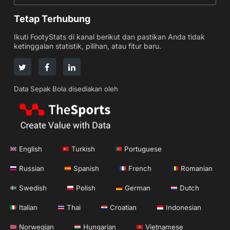
Tetap Terhubung
Ikuti FootyStats di kanal berikut dan pastikan Anda tidak
ketinggalan statistik, pilihan, atau fitur baru.
Data Sepak Bola disediakan oleh
English
Turkish
Portuguese
Russian
Spanish
French
Romanian
Swedish
Polish
German
Dutch
Italian
Thai
Croatian
Indonesian
Norwegian
Hungarian
Vietnamese