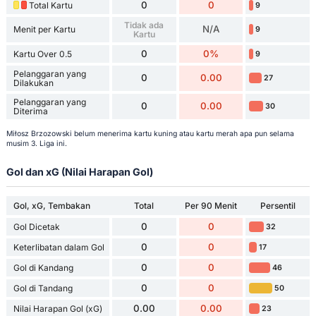
0
0
Total Kartu
9
Tidak ada
N/A
Menit per Kartu
9
Kartu
0
0%
Kartu Over 0.5
9
Pelanggaran yang
0
0.00
27
Dilakukan
Pelanggaran yang
0
0.00
30
Diterima
Miłosz Brzozowski belum menerima kartu kuning atau kartu merah apa pun selama
musim 3. Liga ini.
Gol dan xG (Nilai Harapan Gol)
Gol, xG, Tembakan
Total
Per 90 Menit
Persentil
0
0
Gol Dicetak
32
0
0
Keterlibatan dalam Gol
17
0
0
Gol di Kandang
46
0
0
Gol di Tandang
50
0.00
0.00
Nilai Harapan Gol (xG)
23