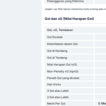
Pelanggaran yang Diterima
Jesper van Riel belum menerima kartu kuning atau k
Gol dan xG (Nilai Harapan Gol)
Gol, xG, Tembakan
Gol Dicetak
Keterlibatan dalam Gol
Gol di Kandang
Gol di Tandang
Nilai Harapan Gol (xG)
Non-Penalty xG (npxG)
Penalti Gol yang dicetak
Hat-tricks
3 Gol atau Lebih
2 Gol atau Lebih
0 Me
Menit Per Gol