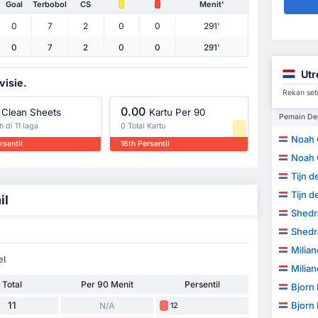
Goal
Terbobol
CS
Menit'
0
7
2
0
0
291'
0
7
2
0
0
291'
Utr
visie.
Rekan seti
0.00
Clean Sheets
Kartu Per 90
Pemain De
h di 11 laga
0 Total Kartu
Noah 
rsentil
16th Persentil
Noah 
Tijn 
Tijn 
il
Shedr
Shedr
Milia
el
Milia
Total
Per 90 Menit
Persentil
Bjorn
11
Bjorn
N/A
12