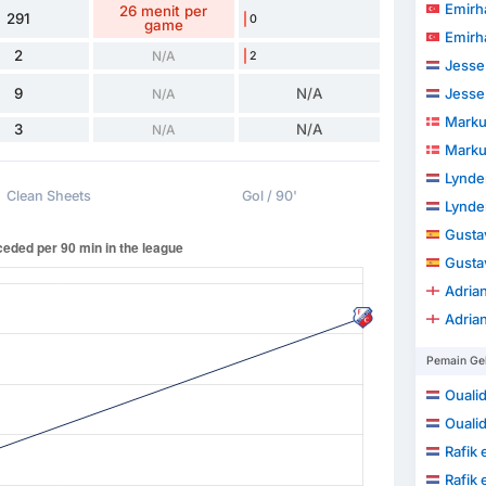
Emirh
26 menit per
291
0
game
Emirh
2
N/A
2
Jesse
9
N/A
Jesse
N/A
Marku
3
N/A
N/A
Marku
Lynde
Clean Sheets
Gol / 90'
Lynde
Gustav Vi
Gustav Vi
Adria
Adria
Pemain Ge
Oualid
Oualid
Rafik 
Rafik 