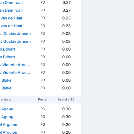
an Demircan
0.27
PD
an Demircan
0.27
PD
 van de Haar
0.23
PD
 van de Haar
0.23
PD
s Gustav Jensen
0.08
PD
s Gustav Jensen
0.08
PD
n Edhart
0.00
PD
n Edhart
0.00
PD
cente Arcos Sundqvist
0.00
PD
cente Arcos Sundqvist
0.00
PD
n Blake
0.00
PD
n Blake
0.00
PD
landang
Posisi
Assist / 90'
 Agougil
0.30
PG
 Agougil
0.30
PG
el Arguioui
0.20
PG
el Arguioui
0.20
PG