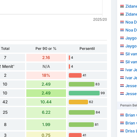
Zidane
Zidane
Noa D
Noa D
Jaygo
Jaygo
Total
Per 90 or %
Persentil
Sil v
7
2.16
4
Sil v
 Menit'
N/A
4
Ivar 
2
18%
41
Ivar 
10
2.49
83
Jesse
10
2.49
99
Jesse
42
10.44
62
Pemain Be
25
6.22
84
Brian 
Brian 
8
1.99
81
Driss 
3
0.75
41