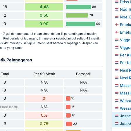
Driss 
18
4.48
86
Noël 
2
0.50
76
Noël 
0
0.00
99
Emeka
Emeka
n 7 gol dan mencatat 2 clean sheet dalam 11 pertandingan di musim
van Riel berada di lapangan, tim mereka kebobolan gol setiap 42 menit.
Viggo 
 2.49 intersepsi setiap 90 menit saat berada di lapangan. Jesper van
Viggo 
waktu yang sama.
Per K
stik Pelanggaran
Per K
Neal R
Total
Per 90 Menit
Persentil
Neal R
0
N/A
N/A
Massi
0
N/A
N/A
Massi
0
0
16
Wesse
N/A
k ada Kartu
16
Wesse
0
0%
17
Jesper
Jesper
3
0.75
22