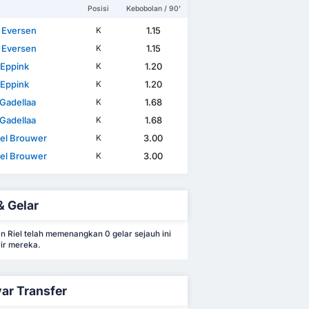
Posisi
Kebobolan / 90'
n Eversen
1.15
K
n Eversen
1.15
K
Eppink
1.20
K
Eppink
1.20
K
 Gadellaa
1.68
K
 Gadellaa
1.68
K
el Brouwer
3.00
K
el Brouwer
3.00
K
& Gelar
n Riel telah memenangkan 0 gelar sejauh ini
ir mereka.
ar Transfer