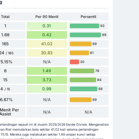
g
Total
Per 90 Menit
Persentil
1
0.31
93
1.69
0.42
99
165
41.02
69
24
30.83
61
/ 165
75.15%
N/A
30
6
1.49
78
15
3.73
84
4
0.99
88
/ 15
26.67%
N/A
69
Menit Per
N/A
N/A
Assist
pertandingan sejauh ini di musim 2025/2026 Eerste Divisie. Menganalisis
an Riel memutarkan bola sekitar 41.02 kali selama pertandingan
 75.15. Mereka juga melakukan sekitar 1.49 umpan kunci setiap