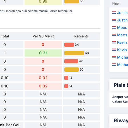
4
0.99
50
Kiper
artu merah apa pun selama musim Eerste Divisie ini.
Justi
Justi
Mees 
Mees 
Total
Per 90 Menit
Persentil
Kevin
0
0
34
Kevin
1
0.31
68
Micha
0
0
47
Micha
0
0
50
0.10
0.02
14
Piala 
0.10
0.02
14
0
N/A
N/A
Jesper va
0
N/A
N/A
dalam kar
0
N/A
N/A
0
N/A
N/A
Riway
nit Per Gol
N/A
N/A