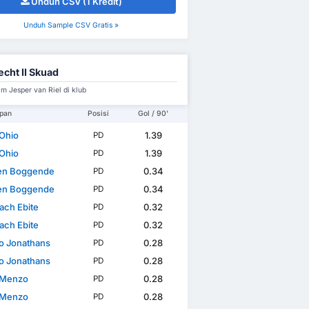
Unduh CSV (1 Kredit)
Unduh Sample CSV Gratis »
echt II Skuad
m Jesper van Riel di klub
pan
Posisi
Gol / 90'
Ohio
1.39
PD
Ohio
1.39
PD
den Boggende
0.34
PD
den Boggende
0.34
PD
ach Ebite
0.32
PD
ach Ebite
0.32
PD
no Jonathans
0.28
PD
no Jonathans
0.28
PD
 Menzo
0.28
PD
 Menzo
0.28
PD