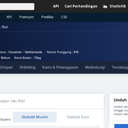
API
Cari Pertandingan
Statistik
API
Premium
Prediksi
CSV
 Riel
place :
Deventer - Netherlands
Nomor Punggung :
#15
:
184cm
Berat Badan :
75kg
& Umpan
Dribbling
Kartu & Pelanggaran
Melindungi
Tendanga
Unduh S
esper van Riel
Unduh sem
hingga mu
musim dan
Statistik Musim
Statistik Karir
Players