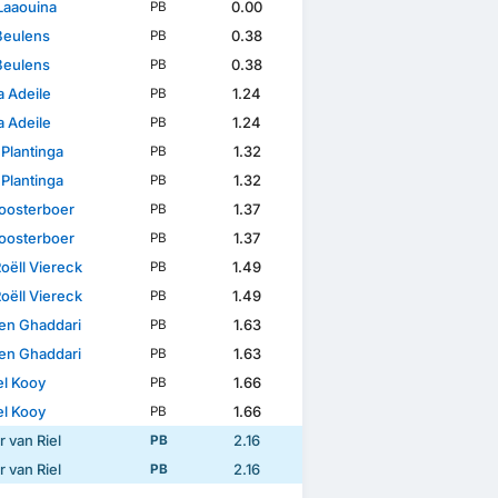
Laaouina
0.00
PB
Beulens
0.38
PB
Beulens
0.38
PB
 Adeile
1.24
PB
 Adeile
1.24
PB
Plantinga
1.32
PB
Plantinga
1.32
PB
loosterboer
1.37
PB
loosterboer
1.37
PB
oëll Viereck
1.49
PB
oëll Viereck
1.49
PB
en Ghaddari
1.63
PB
en Ghaddari
1.63
PB
l Kooy
1.66
PB
l Kooy
1.66
PB
 van Riel
2.16
PB
 van Riel
2.16
PB