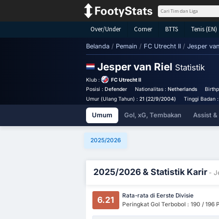
Over/Under
Corner
BTTS
Tenis (EN)
Belanda
/
Pemain
/
FC Utrecht II
/
Jesper van
Jesper van Riel
Statistik
Klub :
FC Utrecht II
Posisi :
Defender
Nationalitas :
Netherlands
Birth
Umur (Ulang Tahun) :
21 (22/9/2004)
Tinggi Badan 
Umum
Gol, xG, Tembakan
Assist 
2025/2026
2025/2026 & Statistik Karir
- J
Rata-rata di Eerste Divisie
6.21
Peringkat Gol Terbobol : 190 / 196 