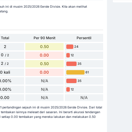
uh ini di musim 2025/2026 Eerste Divisie. Kita akan melihat
atang.
Total
Per 90 Menit
Persentil
2
0.50
24
0
0.00
12
/ 2
2
0.50
35
/ 2
0 kali
0.00
61
0.00%
N/A
35
0.00%
N/A
12
0.00
N/A
N/A
 pertandingan sejauh ini di musim 2025/2026 Eerste Divisie. Dari total
embakan lainnya meleset dari sasaran. Ini berarti akurasi tendangan
l setiap 0.00 tembakan yang mereka lakukan dan melakukan 0.50