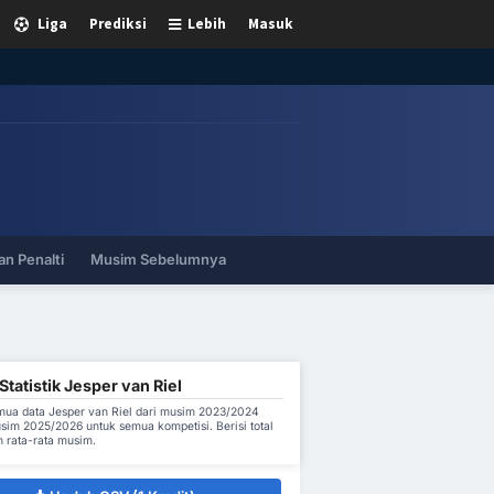
Liga
Prediksi
Lebih
Masuk
n Penalti
Musim Sebelumnya
tatistik Jesper van Riel
ua data Jesper van Riel dari musim 2023/2024
sim 2025/2026 untuk semua kompetisi. Berisi total
 rata-rata musim.