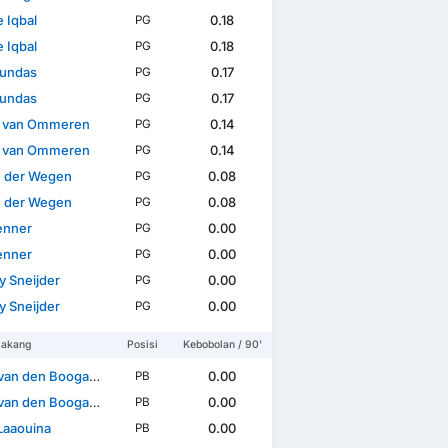
 Iqbal
0.18
PG
 Iqbal
0.18
PG
undas
0.17
PG
undas
0.17
PG
 van Ommeren
0.14
PG
 van Ommeren
0.14
PG
an der Wegen
0.08
PG
an der Wegen
0.08
PG
Jenner
0.00
PG
Jenner
0.00
PG
y Sneijder
0.00
PG
y Sneijder
0.00
PG
lakang
Posisi
Kebobolan / 90'
van den Boogaard
0.00
PB
van den Boogaard
0.00
PB
Laaouina
0.00
PB