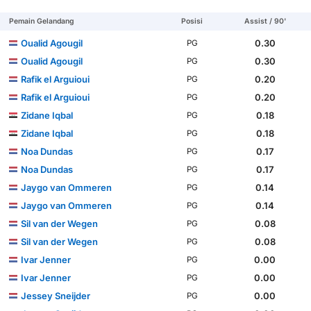
Pemain Gelandang
Posisi
Assist / 90'
Oualid Agougil
0.30
PG
Oualid Agougil
0.30
PG
Rafik el Arguioui
0.20
PG
Rafik el Arguioui
0.20
PG
Zidane Iqbal
0.18
PG
Zidane Iqbal
0.18
PG
Noa Dundas
0.17
PG
Noa Dundas
0.17
PG
Jaygo van Ommeren
0.14
PG
Jaygo van Ommeren
0.14
PG
Sil van der Wegen
0.08
PG
Sil van der Wegen
0.08
PG
Ivar Jenner
0.00
PG
Ivar Jenner
0.00
PG
Jessey Sneijder
0.00
PG