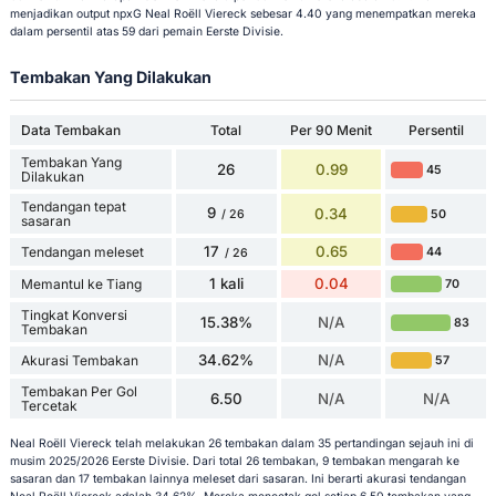
menjadikan output npxG Neal Roëll Viereck sebesar 4.40 yang menempatkan mereka
dalam persentil atas 59 dari pemain Eerste Divisie.
Tembakan Yang Dilakukan
Data Tembakan
Total
Per 90 Menit
Persentil
Tembakan Yang
26
0.99
45
Dilakukan
Tendangan tepat
9
0.34
50
/ 26
sasaran
17
0.65
Tendangan meleset
44
/ 26
1 kali
0.04
Memantul ke Tiang
70
Tingkat Konversi
15.38%
N/A
83
Tembakan
34.62%
N/A
Akurasi Tembakan
57
Tembakan Per Gol
6.50
N/A
N/A
Tercetak
Neal Roëll Viereck telah melakukan 26 tembakan dalam 35 pertandingan sejauh ini di
musim 2025/2026 Eerste Divisie. Dari total 26 tembakan, 9 tembakan mengarah ke
sasaran dan 17 tembakan lainnya meleset dari sasaran. Ini berarti akurasi tendangan