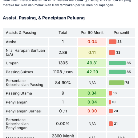
Neal Roëll Viereck adalah 34.62%. Mereka mencetak gol setiap 6.50 tembakan yang
mereka lakukan dan melakukan 0.99 tembakan per 90 menit di lapangan.
Assist, Passing, & Penciptaan Peluang
Assists & Passing
Total
Per 90 Menit
Persentil
1
0.04
Assist
38
Nilai Harapan Bantuan
2.89
0.11
32
(xA)
1305
49.81
Umpan
85
1108
42.29
Passing Sukses
85
/ 1305
Persentase
84.90%
N/A
78
Keberhasilan Passing
9
0.34
Passing Utama
16
1
0.04
Penyilangan
10
0
0.00
Penyilangan Berhasil
20
/ 1
Persentase
0.00%
N/A
Keberhasilan
21
Penyilangan
2360 Menit
N/A
N/A