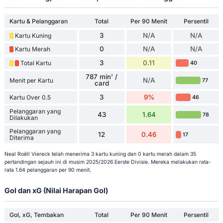
Kartu & Pelanggaran
Total
Per 90 Menit
Persentil
3
N/A
N/A
Kartu Kuning
0
N/A
N/A
Kartu Merah
3
0.11
Total Kartu
40
787 min' /
N/A
Menit per Kartu
77
card
3
9%
Kartu Over 0.5
46
Pelanggaran yang
43
1.64
78
Dilakukan
Pelanggaran yang
12
0.46
17
Diterima
Neal Roëll Viereck telah menerima 3 kartu kuning dan 0 kartu merah dalam 35
pertandingan sejauh ini di musim 2025/2026 Eerste Divisie. Mereka melakukan rata-
rata 1.64 pelanggaran per 90 menit.
Gol dan xG (Nilai Harapan Gol)
Gol, xG, Tembakan
Total
Per 90 Menit
Persentil