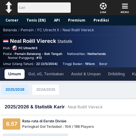
LIGA
MENU
Corner
Tenis (EN)
API
Premium
Prediksi
Belanda
/
Pemain
/
FC Utrecht II
/
Neal Roëll Viereck
Neal Roëll Viereck
Statistik
Klub :
FC Utrecht II
Posisi :
Pemain Belakang - Bek Tengah
Nationalitas :
Netherlands
Birthplace :
Neth
Nomor Punggung :
#13
Umur (Ulang Tahun) :
22 (3/5/2004)
Tinggi Badan :
195cm
Berat Badan :
78kg
Umum
Gol, xG, Tembakan
Assist & Umpan
Dribbling
K
2025/2026
2024/2025
2025/2026 & Statistik Karir
- Neal Roëll Viereck
Rata-rata di Eerste Divisie
6.57
Peringkat Gol Terbobol : 104 / 196 Players