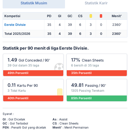
Statistik Musim
Statistik Karir
Kompetisi
PD
Gl
GC
CS
Menit'
Eerste Divisie
35
4
39
6
3
0
2360'
Total 2025/2026
35
4
39
6
3
0
2360'
Statistik per 90 menit di liga Eerste Divisie.
1.49
17%
Gol Conceded / 90'
Clean Sheets
39 Gol dalam 35 laga
6 bersih di 35 laga
49th Persentil
35th Persentil
0.11
49.81
Kartu Per 90
Passing / 90'
3 Total Kartu
1305 Passing Terekam
40th Persentil
85th Persentil
Syarat :
Gl
: Gol Dicetak
As
: Assist
GC
: Gol Terbobol
CS
: Clean Sheets
PEN
: Penalti Gol yang dicetak
Menit'
: Menit Permainan