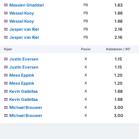
Massien Ghaddari
1.63
PB
Wessel Kooy
1.66
PB
Wessel Kooy
1.66
PB
Jesper van Riel
2.16
PB
Jesper van Riel
2.16
PB
Kiper
Posisi
Kebobolan / 90'
Justin Eversen
1.15
K
Justin Eversen
1.15
K
Mees Eppink
1.20
K
Mees Eppink
1.20
K
Kevin Gadellaa
1.68
K
Kevin Gadellaa
1.68
K
Michael Brouwer
3.00
K
Michael Brouwer
3.00
K