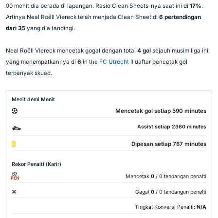
90 menit dia berada di lapangan. Rasio Clean Sheets-nya saat ini di
17%
.
Artinya Neal Roëll Viereck telah menjada Clean Sheet di
6 pertandingan
dari 35
yang dia tandingi.
Neal Roëll Viereck mencetak gogal dengan total
4 gol
sejauh musim liga ini,
yang menempatkannya di
6
in the
FC Utrecht II
daftar pencetak gol
terbanyak skuad.
Menit demi Menit
Mencetak gol setiap 590 minutes
Assist setiap 2360 minutes
Dipesan setiap 787 minutes
Rekor Penalti (Karir)
Mencetak
0
/ 0 tendangan penalti
PEN
Gagal
0
/ 0 tendangan penalti
Tingkat Konversi Penalti:
N/A