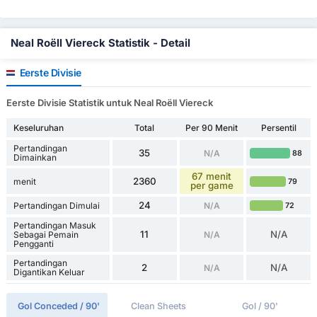
Neal Roëll Viereck Statistik - Detail
Eerste Divisie
Eerste Divisie Statistik untuk Neal Roëll Viereck
Keseluruhan
Total
Per 90 Menit
Persentil
Pertandingan
35
N/A
88
Dimainkan
67 menit
2360
menit
79
per game
24
Pertandingan Dimulai
N/A
72
Pertandingan Masuk
11
N/A
Sebagai Pemain
N/A
Pengganti
Pertandingan
2
N/A
N/A
Digantikan Keluar
Gol Conceded / 90'
Clean Sheets
Gol / 90'