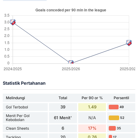
Statistik Pertahanan
Melindungi
Total
Per 90 or %
Persentil
39
1.49
Gol Terbobol
49
Menit Per Gol
61 Menit'
N/A
52
Kebobolan
6
17%
Clean Sheets
35
20
0.76
Tackling
17