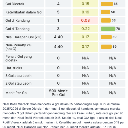
4
0.15
Gol Dicetak
65
5
0.19
Keterlibatan dalam Gol
50
1
0.08
Gol di Kandang
53
3
0.22
Gol di Tandang
78
4.40
0.17
Nilai Harapan Gol (xG)
59
Non-Penalty xG
4.40
0.17
59
(npxG)
Penalti Gol yang
0
N/A
N/A
dicetak
0
N/A
N/A
Hat-tricks
0
N/A
N/A
3 Gol atau Lebih
0
N/A
N/A
2 Gol atau Lebih
590 Menit
N/A
N/A
Menit Per Gol
Per Gol
Neal Roëll Viereck telah mencetak 4 gol dalam 35 pertandingan sejauh ini di musim
2025/2026 di Eerste Divisie. 1 dari total 4 gol dicetak di kandang, sementara mereka
mencetak 3 gol dalam pertandingan tandang. Secara keseluruhan, rata-rata gol per 90
menit dari Neal Roëll Viereck adalah 0.15. Selain itu, total G/A (gol + assist) dari Neal
Roëll Viereck adalah 5 untuk musim ini. Keterlibatan gol mereka setara dengan 0.19 per
90 menit. Nilai Harapan Gol Non-Penalti per 90 menit mereka adalah 0.17. Hal ini