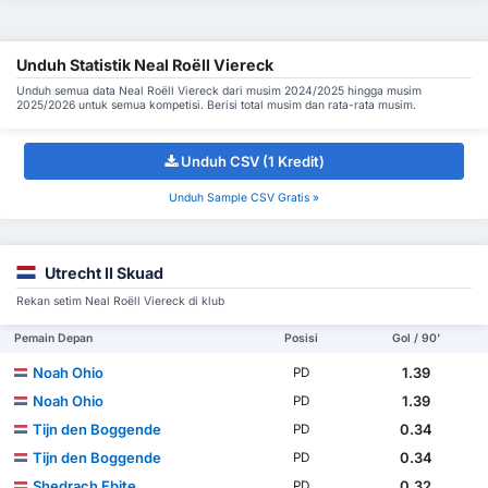
Unduh Statistik Neal Roëll Viereck
Unduh semua data Neal Roëll Viereck dari musim 2024/2025 hingga musim
2025/2026 untuk semua kompetisi. Berisi total musim dan rata-rata musim.
Unduh CSV (1 Kredit)
Unduh Sample CSV Gratis »
Utrecht II Skuad
Rekan setim Neal Roëll Viereck di klub
Pemain Depan
Posisi
Gol / 90'
Noah Ohio
1.39
PD
Noah Ohio
1.39
PD
Tijn den Boggende
0.34
PD
Tijn den Boggende
0.34
PD
Shedrach Ebite
0.32
PD