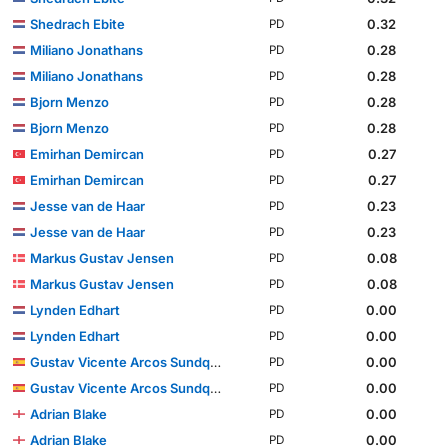
Shedrach Ebite
0.32
PD
Miliano Jonathans
0.28
PD
Miliano Jonathans
0.28
PD
Bjorn Menzo
0.28
PD
Bjorn Menzo
0.28
PD
Emirhan Demircan
0.27
PD
Emirhan Demircan
0.27
PD
Jesse van de Haar
0.23
PD
Jesse van de Haar
0.23
PD
Markus Gustav Jensen
0.08
PD
Markus Gustav Jensen
0.08
PD
Lynden Edhart
0.00
PD
Lynden Edhart
0.00
PD
Gustav Vicente Arcos Sundqvist
0.00
PD
Gustav Vicente Arcos Sundqvist
0.00
PD
Adrian Blake
0.00
PD
Adrian Blake
0.00
PD