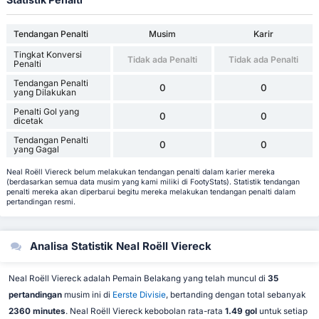
Tendangan Penalti
Musim
Karir
Tingkat Konversi
Tidak ada Penalti
Tidak ada Penalti
Penalti
Tendangan Penalti
0
0
yang Dilakukan
Penalti Gol yang
0
0
dicetak
Tendangan Penalti
0
0
yang Gagal
Neal Roëll Viereck belum melakukan tendangan penalti dalam karier mereka
(berdasarkan semua data musim yang kami miliki di FootyStats). Statistik tendangan
penalti mereka akan diperbarui begitu mereka melakukan tendangan penalti dalam
pertandingan resmi.
Analisa Statistik Neal Roëll Viereck
Neal Roëll Viereck adalah Pemain Belakang yang telah muncul di
35
pertandingan
musim ini di
Eerste Divisie
, bertanding dengan total sebanyak
2360 minutes
. Neal Roëll Viereck kebobolan rata-rata
1.49 gol
untuk setiap