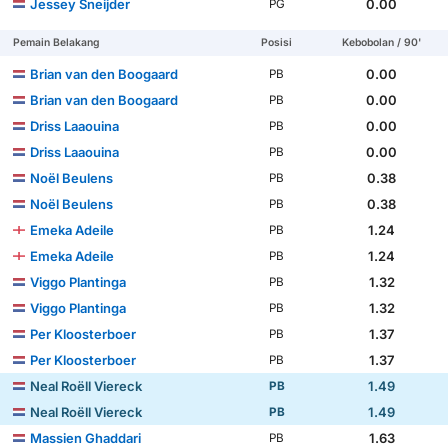
Jessey Sneijder
0.00
PG
Pemain Belakang
Posisi
Kebobolan / 90'
Brian van den Boogaard
0.00
PB
Brian van den Boogaard
0.00
PB
Driss Laaouina
0.00
PB
Driss Laaouina
0.00
PB
Noël Beulens
0.38
PB
Noël Beulens
0.38
PB
Emeka Adeile
1.24
PB
Emeka Adeile
1.24
PB
Viggo Plantinga
1.32
PB
Viggo Plantinga
1.32
PB
Per Kloosterboer
1.37
PB
Per Kloosterboer
1.37
PB
Neal Roëll Viereck
1.49
PB
Neal Roëll Viereck
1.49
PB
Massien Ghaddari
1.63
PB