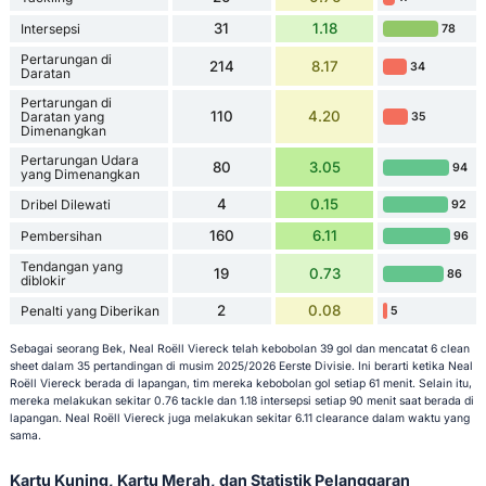
31
1.18
Intersepsi
78
Pertarungan di
214
8.17
34
Daratan
Pertarungan di
110
4.20
Daratan yang
35
Dimenangkan
Pertarungan Udara
80
3.05
94
yang Dimenangkan
4
0.15
Dribel Dilewati
92
160
6.11
Pembersihan
96
Tendangan yang
19
0.73
86
diblokir
2
0.08
Penalti yang Diberikan
5
Sebagai seorang Bek, Neal Roëll Viereck telah kebobolan 39 gol dan mencatat 6 clean
sheet dalam 35 pertandingan di musim 2025/2026 Eerste Divisie. Ini berarti ketika Neal
Roëll Viereck berada di lapangan, tim mereka kebobolan gol setiap 61 menit. Selain itu,
mereka melakukan sekitar 0.76 tackle dan 1.18 intersepsi setiap 90 menit saat berada di
lapangan. Neal Roëll Viereck juga melakukan sekitar 6.11 clearance dalam waktu yang
sama.
Kartu Kuning, Kartu Merah, dan Statistik Pelanggaran