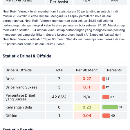
Menit Per Assist
Per Assist
Neal Roëll Viereck telah memberikan 1 assist dalam 35 pertandingan sejauh ini di
musim 2025/2026 Eerste Divisie. Menganalisis aspek pemutaran bola dalam
permainannya, Neal Roëll Viereck memutarkan bola sekitar 49.81 kali selama
pertandingan dengan tingkat keberhasilan pemutaran bola sebesar 84.90. Mereka juga
melakukan sekitar 0.34 umpan kunci setiap pertandingan yang menghasilkan peluang
mencetak gol yang signifikan. Secara keseluruhan, hasil xA (Expected Assists) dari
Neal Roëll Viereck adalah 0.11 per 90 menit. Statistik ini menempatkan mereka di atas
32 persen dari pemain dalam Eerste Divisie.
Statistik Dribel & Offside
Dribel & Offside
Total
Per 90 Menit
Persentil
7
0.27
Dribel
13
3
0.11
Dribel yang Sukses
12
Persentase Dribel
42.86%
N/A
37
yang Sukses
6
0.23
Kehilangan Bola
81
1
0.04
Offside
40
Statistik Penalti