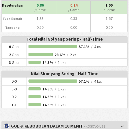
0.86
0.14
1.00
Keseluruhan
/ Game
/ Game
/ Game
1.33
0.33
1.67
Tuan Rumah
0.50
0.00
0.50
Tandang
Total Nilai Gol yang Sering - Half-Time
0
Goal
57.1%
/
4
kali
2
Goal
28.6%
/
2
kali
3
Goal
14.3%
/
1
kali
Nilai Skor yang Sering - Half-Time
0-0
57.1%
/
4
kali
3-0
14.3%
/
1
kali
0-2
14.3%
/
1
kali
1-1
14.3%
/
1
kali
GOL & KEBOBOLAN DALAM 10 MENIT
- KOSOVO U21