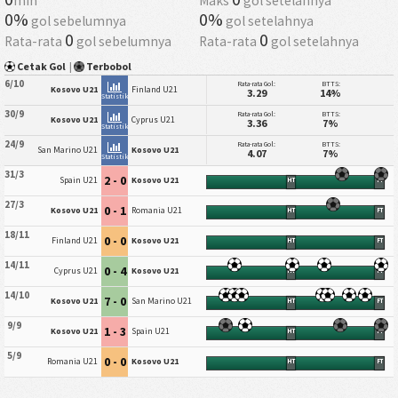
min
Maks
gol setelahnya
0%
0%
gol sebelumnya
gol setelahnya
0
0
Rata-rata
gol sebelumnya
Rata-rata
gol setelahnya
Cetak Gol
|
Terbobol
6/10
Rata-rata Gol:
BTTS:
Kosovo U21
Finland U21
3.29
14%
Statistik
30/9
Rata-rata Gol:
BTTS:
Kosovo U21
Cyprus U21
3.36
7%
Statistik
24/9
Rata-rata Gol:
BTTS:
San Marino U21
Kosovo U21
4.07
7%
Statistik
31/3
2 - 0
Spain U21
Kosovo U21
HT
FT
27/3
0 - 1
Kosovo U21
Romania U21
HT
FT
18/11
0 - 0
Finland U21
Kosovo U21
HT
FT
14/11
0 - 4
Cyprus U21
Kosovo U21
HT
FT
14/10
7 - 0
Kosovo U21
San Marino U21
HT
FT
9/9
1 - 3
Kosovo U21
Spain U21
HT
FT
5/9
0 - 0
Romania U21
Kosovo U21
HT
FT