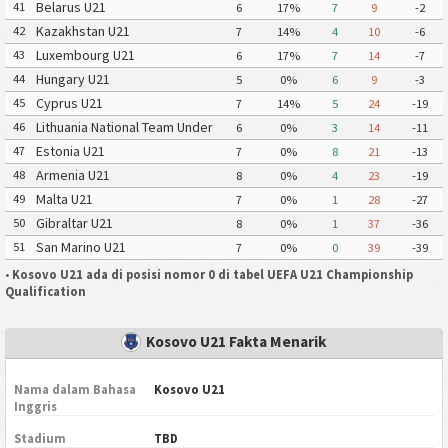
Belarus U21
41
6
17%
7
9
-2
Kazakhstan U21
42
7
14%
4
10
-6
Luxembourg U21
43
6
17%
7
14
-7
Hungary U21
44
5
0%
6
9
-3
Cyprus U21
45
7
14%
5
24
-19
Lithuania National Team Under
46
6
0%
3
14
-11
21
Estonia U21
47
7
0%
8
21
-13
Armenia U21
48
8
0%
4
23
-19
Malta U21
49
7
0%
1
28
-27
Gibraltar U21
50
8
0%
1
37
-36
San Marino U21
51
7
0%
0
39
-39
•
Kosovo U21 ada di posisi nomor 0 di tabel UEFA U21 Championship
Qualification
Kosovo U21 Fakta Menarik
Nama dalam Bahasa
Kosovo U21
Inggris
Stadium
TBD