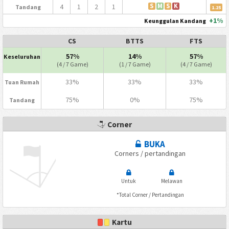
4
1
2
1
S
M
S
K
Tandang
1.25
+1%
Keunggulan Kandang
CS
BTTS
FTS
57%
14%
57%
Keseluruhan
(4 / 7 Game)
(1 / 7 Game)
(4 / 7 Game)
33%
33%
33%
Tuan Rumah
75%
0%
75%
Tandang
Corner
BUKA
Corners / pertandingan
Untuk
Melawan
*Total Corner / Pertandingan
Kartu