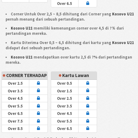
Over 6.5
Corner Untuk Over 2,5 ~ 8,5 dihitung dari Corner yang
Kosovo U21
pernah menang dari sebuah pertandingan.
Kosovo U21
memiliki kemenangan corner over 4,5 di ?％ dari
pertandingan mereka.
Kartu Diterima Over 0,5 ~ 6,5 dihitung dari kartu yang
Kosovo U21
didapat dari sebuah pertandingan.
Kosovo U21
mendapatkan over kartu 2,5 di ?% dari pertandingan
mereka.
CORNER TERHADAP
Kartu Lawan
Over 2.5
Over 0.5
Over 3.5
Over 1.5
Over 4.5
Over 2.5
Over 5.5
Over 3.5
Over 6.5
Over 4.5
Over 7.5
Over 5.5
Over 8.5
Over 6.5