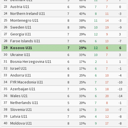
Austria U21
23
6
50%
7
7
0
Northern Ireland U21
24
7
43%
8
11
-3
Montenegro U21
25
8
38%
11
14
-3
Sweden U21
26
8
38%
10
19
-9
Georgia U21
27
7
29%
12
9
3
Faroe Islands U21
28
7
43%
6
13
-7
Kosovo U21
29
7
29%
12
6
6
Ukraine U21
30
6
33%
10
7
3
Bosnia Herzegovina U21
31
6
17%
2
1
1
Israel U21
32
6
17%
6
7
-1
Andorra U21
33
8
25%
6
10
-4
FYR Macedonia U21
34
8
25%
7
17
-10
Azerbaijan U21
35
7
14%
5
18
-13
Wales U21
36
6
33%
6
20
-14
Netherlands U21
37
5
20%
7
8
-1
Slovenia U21
38
6
17%
3
10
-7
Latvia U21
39
7
14%
4
12
-8
Moldova U21
40
8
13%
9
17
-8