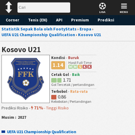
LIGA
MENU
Corner
Tenis (EN)
API
Premium
Prediksi
Statistik Sepak Bola oleh FootyStats
›
Eropa
›
UEFA U21 Championship Qualification
›
Kosovo U21
Kosovo U21
Kondisi
-
Buruk
Hasil Full-Time
1.14
M
M
S
K
K
Cetak Gol
-
Baik
1.71
Gol Tercetak / pertandingan
Terbobol
-
Rata-rata
0.86
Kebobolan / Pertandingan
71%
Prediksi Risiko -
-
Tinggi Risiko
Musim :
2027
UEFA U21 Championship Qualification