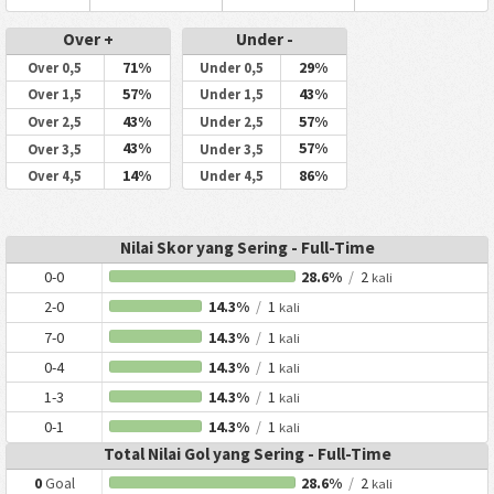
Over +
Under -
71%
29%
Over 0,5
Under 0,5
57%
43%
Over 1,5
Under 1,5
43%
57%
Over 2,5
Under 2,5
43%
57%
Over 3,5
Under 3,5
14%
86%
Over 4,5
Under 4,5
Nilai Skor yang Sering - Full-Time
0-0
28.6%
/
2
kali
2-0
14.3%
/
1
kali
7-0
14.3%
/
1
kali
0-4
14.3%
/
1
kali
1-3
14.3%
/
1
kali
0-1
14.3%
/
1
kali
Total Nilai Gol yang Sering - Full-Time
0
Goal
28.6%
/
2
kali