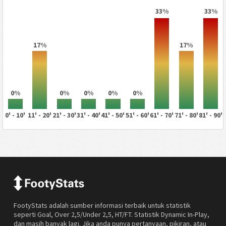
33%
33%
17%
17%
0%
0%
0%
0%
0%
0' - 10'
11' - 20'
21' - 30'
31' - 40'
41' - 50'
51' - 60'
61' - 70'
71' - 80'
81' - 90'
FootyStats adalah sumber informasi terbaik untuk statistik
seperti Goal, Over 2,5/Under 2,5, HT/FT. Statistik Dynamic In-Play,
dan masih banyak lagi. Jika anda punya pertanyaan, pikiran, atau