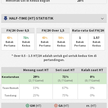
28%
Mencetak Gol di Kedua Bagian
HALF-TIME (HT) STATISTIK
FH/2H Over 0,5
FH/2H Over 1,5
Rata-rata Gol FH/2H
43
71
43
56
1
1.57
%
%
%
%
Babak
Babak
Babak
Babak
Babak
Babak
Pertama
Kedua
Pertama
Kedua
Pertama
Kedua
* Over 0.5 - 1.5 HT/2H adalah untuk gol untuk kedua tim di
pertandingan.
Menang saat HT
Seri saat HT
Kalah saat HT
29%
71%
0%
Keseluruhan
(2 / 7 Game)
(5 / 7 Game)
(0 / 7 Game)
33%
67%
0%
Tuan Rumah
25%
75%
0%
Tandang
GM
(HT)
GA
(HT)
rr.
(HT)