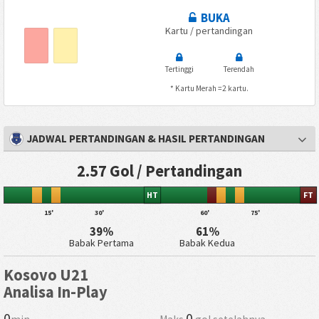
BUKA
Kartu / pertandingan
Tertinggi
Terendah
* Kartu Merah =2 kartu.
JADWAL PERTANDINGAN & HASIL PERTANDINGAN
2.57 Gol / Pertandingan
HT
FT
15'
30'
60'
75'
39%
61%
Babak Pertama
Babak Kedua
Kosovo U21
Analisa In-Play
0
0