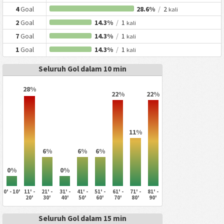
4
Goal
28.6%
/
2
kali
2
Goal
14.3%
/
1
kali
7
Goal
14.3%
/
1
kali
1
Goal
14.3%
/
1
kali
Seluruh Gol dalam 10 min
28%
22%
22%
11%
6%
6%
6%
0%
0%
0' - 10'
11' -
21' -
31' -
41' -
51' -
61' -
71' -
81' -
20'
30'
40'
50'
60'
70'
80'
90'
Seluruh Gol dalam 15 min