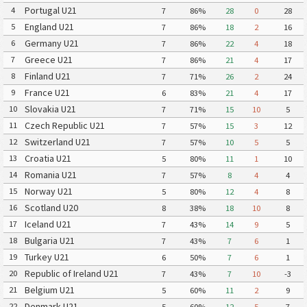
Portugal U21
4
7
86%
28
0
28
England U21
5
7
86%
18
2
16
Germany U21
6
7
86%
22
4
18
Greece U21
7
7
86%
21
4
17
Finland U21
8
7
71%
26
2
24
France U21
9
6
83%
21
4
17
Slovakia U21
10
7
71%
15
10
5
Czech Republic U21
11
7
57%
15
3
12
Switzerland U21
12
7
57%
10
5
5
Croatia U21
13
5
80%
11
1
10
Romania U21
14
7
57%
8
4
4
Norway U21
15
5
80%
12
4
8
Scotland U20
16
8
38%
18
10
8
Iceland U21
17
7
43%
14
9
5
Bulgaria U21
18
7
43%
7
6
1
Turkey U21
19
6
50%
7
6
1
Republic of Ireland U21
20
7
43%
7
10
-3
Belgium U21
21
5
60%
11
2
9
Denmark U21
22
5
60%
12
5
7