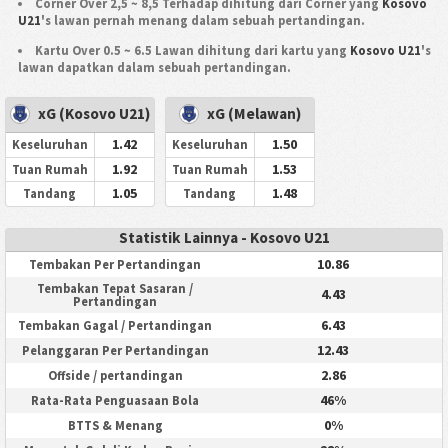
Corner Over 2,5 ~ 8,5 Terhadap dihitung dari Corner yang
Kosovo
U21
's lawan pernah menang dalam sebuah pertandingan.
Kartu Over 0.5 ~ 6.5 Lawan dihitung dari kartu yang
Kosovo U21
's
lawan dapatkan dalam sebuah pertandingan.
xG (Kosovo U21)
xG (Melawan)
1.42
1.50
Keseluruhan
Keseluruhan
1.92
1.53
Tuan Rumah
Tuan Rumah
1.05
1.48
Tandang
Tandang
Statistik Lainnya - Kosovo U21
10.86
Tembakan Per Pertandingan
Tembakan Tepat Sasaran /
4.43
Pertandingan
6.43
Tembakan Gagal / Pertandingan
12.43
Pelanggaran Per Pertandingan
2.86
Offside / pertandingan
46%
Rata-Rata Penguasaan Bola
0%
BTTS & Menang