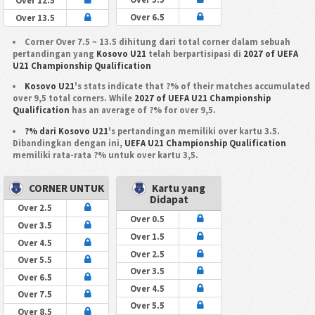
Over 12.5
Over 6.5
Over 13.5
Corner Over 7.5 ~ 13.5 dihitung dari total corner dalam sebuah
pertandingan yang
Kosovo U21
telah berpartisipasi di
2027 of UEFA
U21 Championship Qualification
Kosovo U21
's stats indicate that ?% of their matches accumulated
over 9,5 total corners. While
2027 of UEFA U21 Championship
Qualification
has an average of ?% for over 9,5.
?% dari Kosovo U21
's pertandingan memiliki over kartu 3.5.
Dibandingkan dengan ini,
UEFA U21 Championship Qualification
memiliki rata-rata ?% untuk over kartu 3,5.
CORNER UNTUK
Kartu yang
Didapat
Over 2.5
Over 0.5
Over 3.5
Over 1.5
Over 4.5
Over 2.5
Over 5.5
Over 3.5
Over 6.5
Over 4.5
Over 7.5
Over 5.5
Over 8.5