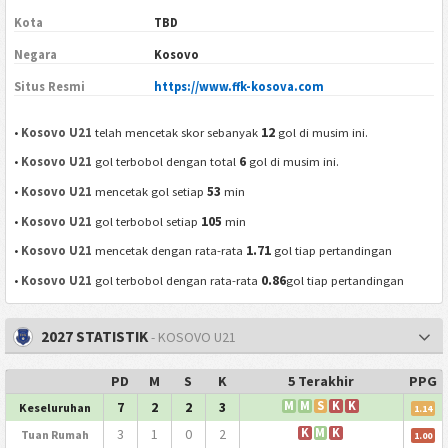
Kota
TBD
Negara
Kosovo
Situs Resmi
https://www.ffk-kosova.com
12
•
Kosovo U21
telah mencetak skor sebanyak
gol di musim ini.
6
•
Kosovo U21
gol terbobol dengan total
gol di musim ini.
53
•
Kosovo U21
mencetak gol setiap
min
105
•
Kosovo U21
gol terbobol setiap
min
1.71
•
Kosovo U21
mencetak dengan rata-rata
gol tiap pertandingan
0.86
•
Kosovo U21
gol terbobol dengan rata-rata
gol tiap pertandingan
2027 STATISTIK
- KOSOVO U21
PD
M
S
K
5 Terakhir
PPG
7
2
2
3
M
M
S
K
K
Keseluruhan
1.14
3
1
0
2
K
M
K
Tuan Rumah
1.00