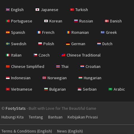
English
Japanese
Turkish
Portuguese
Korean
Russian
Danish
Spanish
French
Romanian
Greek
Swedish
Polish
German
Dutch
Italian
Czech
Chinese Traditional
Chinese Simplified
Thai
Croatian
Indonesian
Norwegian
Hungarian
Vietnamese
Bulgarian
Serbian
Arabic
©
FootyStats
- Built with Love for The Beautiful Game
Hubungi Kita
Tentang
Bantuan
Kebijakan Privasi
Terms & Conditions (English)
News (English)