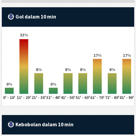
Gol dalam 10 min
33%
17%
17%
8%
8%
8%
8%
0%
0%
0' - 10'
11' - 20'
21' - 30'
31' - 40'
41' - 50'
51' - 60'
61' - 70'
71' - 80'
81' - 90'
Kebobolan dalam 10 min