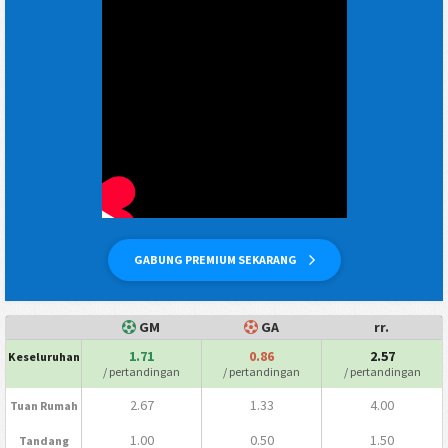
GABUNG PREMIUM SEKARANG
GM
GA
rr.
1.71
0.86
2.57
Keseluruhan
/ pertandingan
/ pertandingan
/ pertandingan
2.67
1.33
4.00
Tuan Rumah
1.00
0.50
1.50
Tandang