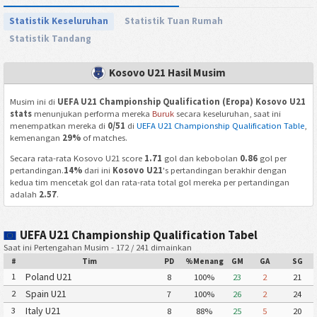
Statistik Keseluruhan
Statistik Tuan Rumah
Statistik Tandang
Kosovo U21 Hasil Musim
Musim ini di
UEFA U21 Championship Qualification (Eropa) Kosovo U21
stats
menunjukan performa mereka
Buruk
secara keseluruhan, saat ini
menempatkan mereka di
0/51
di
UEFA U21 Championship Qualification Table
,
kemenangan
29%
of matches.
Secara rata-rata Kosovo U21 score
1.71
gol dan kebobolan
0.86
gol per
pertandingan.
14%
dari ini
Kosovo U21
's pertandingan berakhir dengan
kedua tim mencetak gol dan rata-rata total gol mereka per pertandingan
adalah
2.57
.
UEFA U21 Championship Qualification Tabel
Saat ini Pertengahan Musim - 172 / 241 dimainkan
#
Tim
PD
%Menang
GM
GA
SG
Poland U21
1
8
100%
23
2
21
Spain U21
2
7
100%
26
2
24
Italy U21
3
8
88%
25
5
20