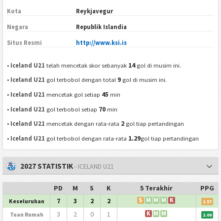
Kota
Reykjavegur
Negara
Republik Islandia
Situs Resmi
http://www.ksi.is
14
•
Iceland U21
telah mencetak skor sebanyak
gol di musim ini.
9
•
Iceland U21
gol terbobol dengan total
gol di musim ini.
45
•
Iceland U21
mencetak gol setiap
min
70
•
Iceland U21
gol terbobol setiap
min
2
•
Iceland U21
mencetak dengan rata-rata
gol tiap pertandingan
1.29
•
Iceland U21
gol terbobol dengan rata-rata
gol tiap pertandingan
2027 STATISTIK
- ICELAND U21
PD
M
S
K
5 Terakhir
PPG
7
3
2
2
S
M
M
M
K
Keseluruhan
1.57
3
2
0
1
K
M
M
Tuan Rumah
2.00