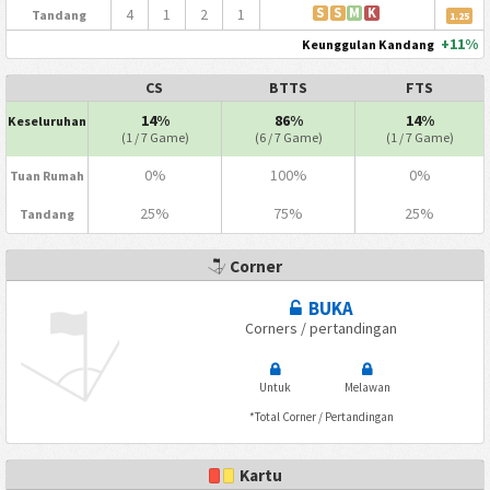
4
1
2
1
S
S
M
K
Tandang
1.25
+11%
Keunggulan Kandang
CS
BTTS
FTS
14%
86%
14%
Keseluruhan
(1 / 7 Game)
(6 / 7 Game)
(1 / 7 Game)
0%
100%
0%
Tuan Rumah
25%
75%
25%
Tandang
Corner
BUKA
Corners / pertandingan
Untuk
Melawan
*Total Corner / Pertandingan
Kartu