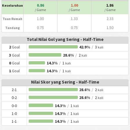
0.86
1.00
1.86
Keseluruhan
/ Game
/ Game
/ Game
1.00
1.33
2.33
Tuan Rumah
0.75
0.75
1.50
Tandang
Total Nilai Gol yang Sering - Half-Time
2
Goal
42.9%
/
3
kali
3
Goal
28.6%
/
2
kali
0
Goal
14.3%
/
1
kali
1
Goal
14.3%
/
1
kali
Nilai Skor yang Sering - Half-Time
2-1
28.6%
/
2
kali
0-2
28.6%
/
2
kali
0-0
14.3%
/
1
kali
1-0
14.3%
/
1
kali
1-1
14.3%
/
1
kali