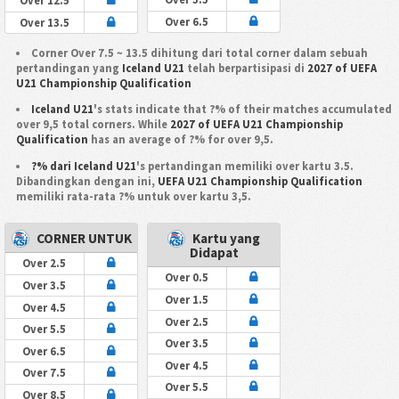
Over 12.5
Over 6.5
Over 13.5
Corner Over 7.5 ~ 13.5 dihitung dari total corner dalam sebuah
pertandingan yang
Iceland U21
telah berpartisipasi di
2027 of UEFA
U21 Championship Qualification
Iceland U21
's stats indicate that ?% of their matches accumulated
over 9,5 total corners. While
2027 of UEFA U21 Championship
Qualification
has an average of ?% for over 9,5.
?% dari Iceland U21
's pertandingan memiliki over kartu 3.5.
Dibandingkan dengan ini,
UEFA U21 Championship Qualification
memiliki rata-rata ?% untuk over kartu 3,5.
CORNER UNTUK
Kartu yang
Didapat
Over 2.5
Over 0.5
Over 3.5
Over 1.5
Over 4.5
Over 2.5
Over 5.5
Over 3.5
Over 6.5
Over 4.5
Over 7.5
Over 5.5
Over 8.5