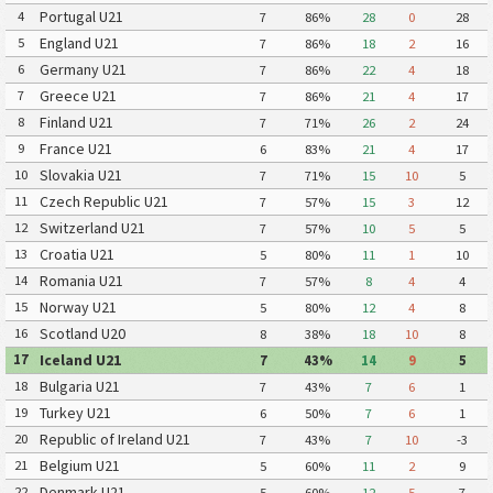
Portugal U21
4
7
86%
28
0
28
England U21
5
7
86%
18
2
16
Germany U21
6
7
86%
22
4
18
Greece U21
7
7
86%
21
4
17
Finland U21
8
7
71%
26
2
24
France U21
9
6
83%
21
4
17
Slovakia U21
10
7
71%
15
10
5
Czech Republic U21
11
7
57%
15
3
12
Switzerland U21
12
7
57%
10
5
5
Croatia U21
13
5
80%
11
1
10
Romania U21
14
7
57%
8
4
4
Norway U21
15
5
80%
12
4
8
Scotland U20
16
8
38%
18
10
8
Iceland U21
17
7
43%
14
9
5
Bulgaria U21
18
7
43%
7
6
1
Turkey U21
19
6
50%
7
6
1
Republic of Ireland U21
20
7
43%
7
10
-3
Belgium U21
21
5
60%
11
2
9
Denmark U21
22
5
60%
12
5
7