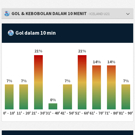
GOL & KEBOBOLAN DALAM 10 MENIT
- ICELAND U21
Gol dalam 10 min
21%
21%
14%
14%
7%
7%
7%
7%
0%
0' - 10'
11' - 20'
21' - 30'
31' - 40'
41' - 50'
51' - 60'
61' - 70'
71' - 80'
81' - 90'