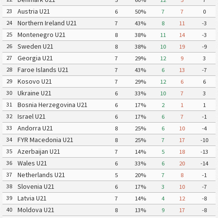
Austria U21
23
6
50%
7
7
0
Northern Ireland U21
24
7
43%
8
11
-3
Montenegro U21
25
8
38%
11
14
-3
Sweden U21
26
8
38%
10
19
-9
Georgia U21
27
7
29%
12
9
3
Faroe Islands U21
28
7
43%
6
13
-7
Kosovo U21
29
7
29%
12
6
6
Ukraine U21
30
6
33%
10
7
3
Bosnia Herzegovina U21
31
6
17%
2
1
1
Israel U21
32
6
17%
6
7
-1
Andorra U21
33
8
25%
6
10
-4
FYR Macedonia U21
34
8
25%
7
17
-10
Azerbaijan U21
35
7
14%
5
18
-13
Wales U21
36
6
33%
6
20
-14
Netherlands U21
37
5
20%
7
8
-1
Slovenia U21
38
6
17%
3
10
-7
Latvia U21
39
7
14%
4
12
-8
Moldova U21
40
8
13%
9
17
-8