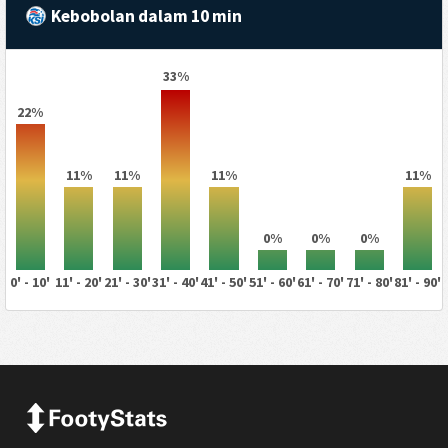
Kebobolan dalam 10 min
33%
22%
11%
11%
11%
11%
0%
0%
0%
0' - 10'
11' - 20'
21' - 30'
31' - 40'
41' - 50'
51' - 60'
61' - 70'
71' - 80'
81' - 90'