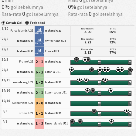
min
Maks
gol setelahnya
0%
0%
gol sebelumnya
gol setelahnya
0
0
Rata-rata
gol sebelumnya
Rata-rata
gol setelahnya
Cetak Gol
|
Terbobol
6/10
Rata-rata Gol:
BTTS:
Faroe Islands U21
Iceland U21
3.00
65%
Statistik
29/9
Rata-rata Gol:
BTTS:
Iceland U21
Switzerland U21
2.72
72%
Statistik
25/9
Rata-rata Gol:
BTTS:
Iceland U21
France U21
3.73
77%
Statistik
30/3
2 - 1
France U21
Iceland U21
HT
FT
26/3
6 - 2
Iceland U21
Estonia U21
HT
FT
13/11
1 - 3
Luxembourg U21
Iceland U21
HT
FT
14/10
2 - 1
Iceland U21
Luxembourg U21
HT
FT
10/10
0 - 0
Switzerland U21
Iceland U21
HT
FT
8/9
1 - 1
Estonia U21
Iceland U21
HT
FT
4/9
1 - 2
Iceland U21
Faroe Islands U21
HT
FT