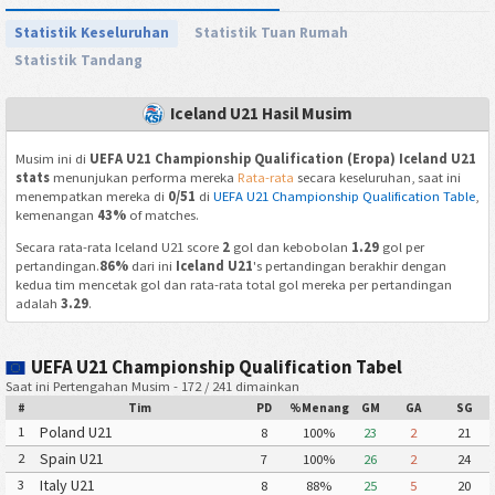
Statistik Keseluruhan
Statistik Tuan Rumah
Statistik Tandang
Iceland U21 Hasil Musim
Musim ini di
UEFA U21 Championship Qualification (Eropa) Iceland U21
stats
menunjukan performa mereka
Rata-rata
secara keseluruhan, saat ini
menempatkan mereka di
0/51
di
UEFA U21 Championship Qualification Table
,
kemenangan
43%
of matches.
Secara rata-rata Iceland U21 score
2
gol dan kebobolan
1.29
gol per
pertandingan.
86%
dari ini
Iceland U21
's pertandingan berakhir dengan
kedua tim mencetak gol dan rata-rata total gol mereka per pertandingan
adalah
3.29
.
UEFA U21 Championship Qualification Tabel
Saat ini Pertengahan Musim - 172 / 241 dimainkan
#
Tim
PD
%Menang
GM
GA
SG
Poland U21
1
8
100%
23
2
21
Spain U21
2
7
100%
26
2
24
Italy U21
3
8
88%
25
5
20