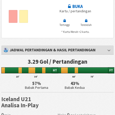
BUKA
Kartu / pertandingan
Tertinggi
Terendah
* Kartu Merah =2 kartu.
JADWAL PERTANDINGAN & HASIL PERTANDINGAN
3.29 Gol / Pertandingan
HT
FT
15'
30'
60'
75'
57%
43%
Babak Pertama
Babak Kedua
Iceland U21
Analisa In-Play
0
0