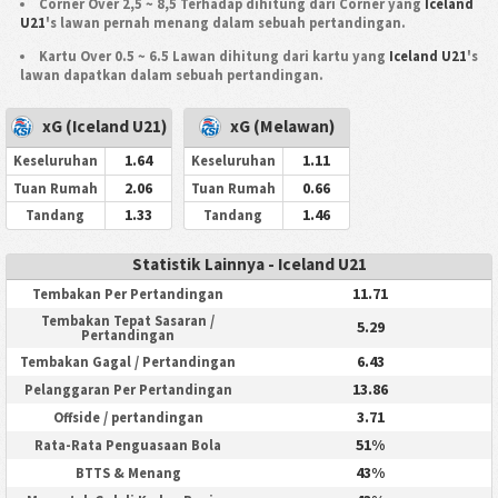
Corner Over 2,5 ~ 8,5 Terhadap dihitung dari Corner yang
Iceland
U21
's lawan pernah menang dalam sebuah pertandingan.
Kartu Over 0.5 ~ 6.5 Lawan dihitung dari kartu yang
Iceland U21
's
lawan dapatkan dalam sebuah pertandingan.
xG (Iceland U21)
xG (Melawan)
1.64
1.11
Keseluruhan
Keseluruhan
2.06
0.66
Tuan Rumah
Tuan Rumah
1.33
1.46
Tandang
Tandang
Statistik Lainnya - Iceland U21
11.71
Tembakan Per Pertandingan
Tembakan Tepat Sasaran /
5.29
Pertandingan
6.43
Tembakan Gagal / Pertandingan
13.86
Pelanggaran Per Pertandingan
3.71
Offside / pertandingan
51%
Rata-Rata Penguasaan Bola
43%
BTTS & Menang