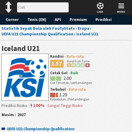
LIGA
MENU
Corner
Tenis (EN)
API
Premium
Prediksi
Statistik Sepak Bola oleh FootyStats
›
Eropa
›
UEFA U21 Championship Qualification
›
Iceland U21
Iceland U21
Kondisi
-
Rata-rata
Hasil Full-Time
1.57
S
M
M
M
K
Cetak Gol
-
Baik
2.00
Gol Tercetak / pertandingan
Terbobol
-
Rata-rata
1.29
Kebobolan / Pertandingan
100%
Prediksi Risiko -
-
Sangat Tinggi Risiko
Musim :
2027
UEFA U21 Championship Qualification