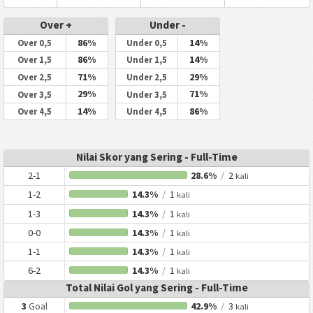
Over +
Under -
86%
14%
Over 0,5
Under 0,5
86%
14%
Over 1,5
Under 1,5
71%
29%
Over 2,5
Under 2,5
29%
71%
Over 3,5
Under 3,5
14%
86%
Over 4,5
Under 4,5
Nilai Skor yang Sering - Full-Time
2-1
28.6%
/
2
kali
1-2
14.3%
/
1
kali
1-3
14.3%
/
1
kali
0-0
14.3%
/
1
kali
1-1
14.3%
/
1
kali
6-2
14.3%
/
1
kali
Total Nilai Gol yang Sering - Full-Time
3
Goal
42.9%
/
3
kali