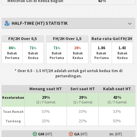
43%
Mencetak Gol di Kedua Bagian
HALF-TIME (HT) STATISTIK
FH/2H Over 0,5
FH/2H Over 1,5
Rata-rata Gol FH/2H
86
71
71
28
1.86
1.43
%
%
%
%
Babak
Babak
Babak
Babak
Babak
Babak
Pertama
Kedua
Pertama
Kedua
Pertama
Kedua
* Over 0.5 - 1.5 HT/2H adalah untuk gol untuk kedua tim di
pertandingan.
Menang saat HT
Seri saat HT
Kalah saat HT
29%
29%
43%
Keseluruhan
(2 / 7 Game)
(2 / 7 Game)
(3 / 7 Game)
33%
33%
33%
Tuan Rumah
25%
25%
50%
Tandang
GM
(HT)
GA
(HT)
rr.
(HT)