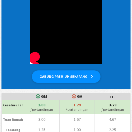
GABUNG PREMIUM SEKARANG
GM
GA
rr.
2.00
1.29
3.29
Keseluruhan
/ pertandingan
/ pertandingan
/ pertandingan
3.00
1.67
4.67
Tuan Rumah
1.25
1.00
2.25
Tandang