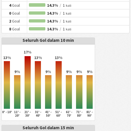
4
Goal
14.3%
/
1
kali
0
Goal
14.3%
/
1
kali
2
Goal
14.3%
/
1
kali
8
Goal
14.3%
/
1
kali
Seluruh Gol dalam 10 min
17%
13%
13%
13%
9%
9%
9%
9%
9%
0' - 10'
11' -
21' -
31' -
41' -
51' -
61' -
71' -
81' -
20'
30'
40'
50'
60'
70'
80'
90'
Seluruh Gol dalam 15 min