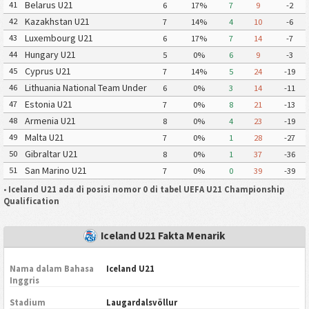
Belarus U21
41
6
17%
7
9
-2
Kazakhstan U21
42
7
14%
4
10
-6
Luxembourg U21
43
6
17%
7
14
-7
Hungary U21
44
5
0%
6
9
-3
Cyprus U21
45
7
14%
5
24
-19
Lithuania National Team Under
46
6
0%
3
14
-11
21
Estonia U21
47
7
0%
8
21
-13
Armenia U21
48
8
0%
4
23
-19
Malta U21
49
7
0%
1
28
-27
Gibraltar U21
50
8
0%
1
37
-36
San Marino U21
51
7
0%
0
39
-39
•
Iceland U21 ada di posisi nomor 0 di tabel UEFA U21 Championship
Qualification
Iceland U21 Fakta Menarik
Nama dalam Bahasa
Iceland U21
Inggris
Stadium
Laugardalsvöllur