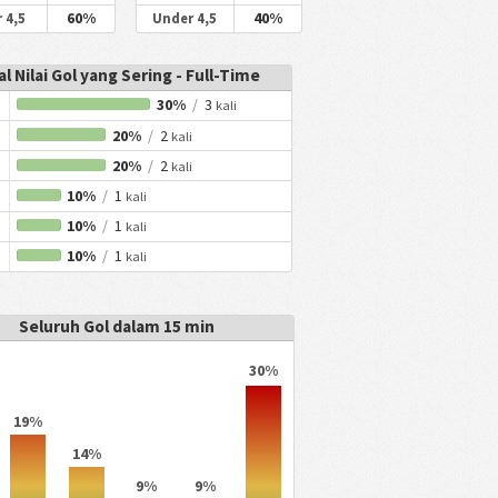
60%
40%
 4,5
Under 4,5
al Nilai Gol yang Sering - Full-Time
30%
/
3
kali
20%
/
2
kali
20%
/
2
kali
10%
/
1
kali
10%
/
1
kali
10%
/
1
kali
Seluruh Gol dalam 15 min
30%
19%
14%
9%
9%