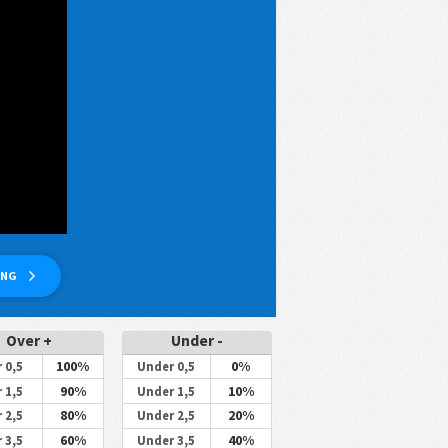
ANG
Over +
Under -
100%
0%
 0,5
Under 0,5
90%
10%
 1,5
Under 1,5
80%
20%
 2,5
Under 2,5
60%
40%
 3,5
Under 3,5