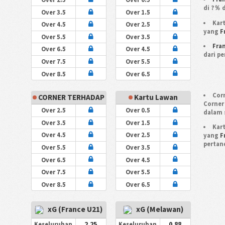
di ?％ 
Over 3.5
Over 1.5
Kart
Over 4.5
Over 2.5
yang
F
Over 5.5
Over 3.5
Fra
Over 6.5
Over 4.5
dari p
Over 7.5
Over 5.5
Over 8.5
Over 6.5
Corn
CORNER TERHADAP
Kartu Lawan
Corner
Over 2.5
Over 0.5
dalam 
Over 3.5
Over 1.5
Kart
Over 4.5
Over 2.5
yang
F
pertan
Over 5.5
Over 3.5
Over 6.5
Over 4.5
Over 7.5
Over 5.5
Over 8.5
Over 6.5
xG (France U21)
xG (Melawan)
2.25
0.88
Keseluruhan
Keseluruhan