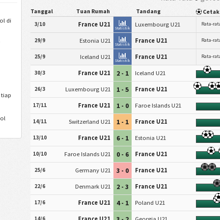
Tanggal
Tuan Rumah
Tandang
Cetak
ol di
3/10
France U21
Luxembourg U21
Rata-rat
Statistik
29/9
Estonia U21
France U21
Rata-rat
i
Statistik
25/9
Iceland U21
France U21
Rata-rat
Statistik
2 - 1
30/3
France U21
Iceland U21
1 - 5
26/3
Luxembourg U21
France U21
 tiap
1 - 0
17/11
France U21
Faroe Islands U21
ol
1 - 1
14/11
Switzerland U21
France U21
6 - 1
13/10
France U21
Estonia U21
0 - 6
10/10
Faroe Islands U21
France U21
3 - 0
25/6
Germany U21
France U21
2 - 3
22/6
Denmark U21
France U21
4 - 1
17/6
France U21
Poland U21
3 - 2
14/6
France U21
Georgia U21