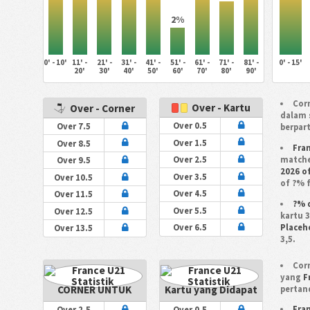
2%
0' - 10'
11' -
21' -
31' -
41' -
51' -
61' -
71' -
81' -
0' - 15'
20'
30'
40'
50'
60'
70'
80'
90'
Corn
Over - Kartu
Over - Corner
dalam 
Over 0.5
Over 7.5
berpart
Over 1.5
Over 8.5
Fra
matche
Over 2.5
Over 9.5
2026 o
Over 3.5
Over 10.5
of ?% f
Over 4.5
Over 11.5
?% 
Over 5.5
Over 12.5
kartu 
Placeh
Over 6.5
Over 13.5
3,5.
Corn
yang
F
CORNER UNTUK
Kartu yang Didapat
pertan
Fra
Over 2.5
Over 0.5