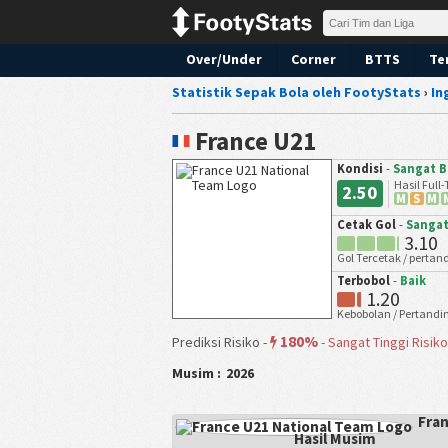
Over/Under
Corner
BTTS
Te
Statistik Sepak Bola oleh FootyStats
›
In
France U21
Kondisi
-
Sangat B
Hasil Full
2.50
M
S
M
Cetak Gol
-
Sangat
3.10
Gol Tercetak / perta
Terbobol
-
Baik
1.20
Kebobolan / Pertandi
180%
Prediksi Risiko -
-
Sangat Tinggi Risiko
Musim :
2026
Fra
Hasil Musim