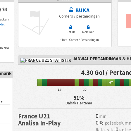
BUKA
ris)
Corners / pertandingan
patkan
le
,
Untuk
Melawan
*Total Corner / Pertandingan
ua tim
JADWAL PERTANDINGAN & H
4.30 Gol / Perta
enarik
HT
15'
30'
51%
le
Babak Pertama
France U21
0
min
0%
Analisa In-Play
gol sebelumn
0
Rata-rata
gol s