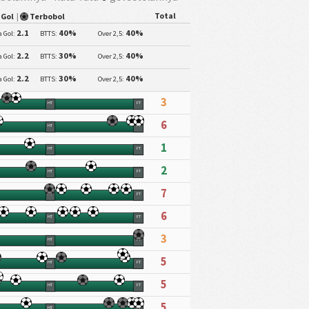
Total
 Gol
|
Terbobol
2.1
40%
40%
a Gol:
BTTS:
Over 2,5:
2.2
30%
40%
a Gol:
BTTS:
Over 2,5:
2.2
30%
40%
a Gol:
BTTS:
Over 2,5:
3
HT
FT
6
HT
FT
1
HT
FT
2
HT
FT
7
HT
FT
6
HT
FT
3
HT
FT
5
HT
FT
5
HT
FT
5
HT
FT