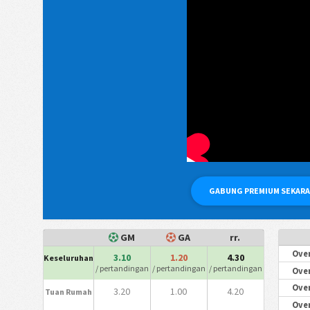
GABUNG PREMIUM SEKAR
GM
GA
rr.
Over
3.10
1.20
4.30
Keseluruhan
/ pertandingan
/ pertandingan
/ pertandingan
Over
Over
3.20
1.00
4.20
Tuan Rumah
Over