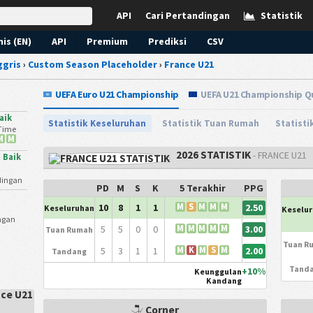
API
Cari Pertandingan
Statistik
nis (EN)
API
Premium
Prediksi
CSV
ggris
›
Custom Season Placeholder
›
France U21
UEFA Euro U21 Championship
UEFA U21 Championship Qu
aik
Statistik Keseluruhan
Statistik Tuan Rumah
Statist
-Time
M
M
2026 STATISTIK
- FRANCE U21
 Baik
ndingan
PD
M
S
K
5 Terakhir
PPG
2.50
10
8
1
1
M
S
M
M
M
Keseluruhan
Keselu
ngan
3.00
5
5
0
0
M
M
M
M
M
Tuan Rumah
Tuan R
2.00
5
3
1
1
M
K
M
S
M
Tandang
Tand
+10%
Keunggulan
Kandang
nce U21
Corner