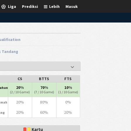
Liga
Prediksi
Lebih
Masuk
alification
ik Tandang
CS
BTTS
FTS
20%
70%
10%
ruhan
(2 / 10 Game)
(7 / 10 Game)
(1 / 10 Game)
20%
80%
0%
umah
20%
60%
20%
ang
Kartu