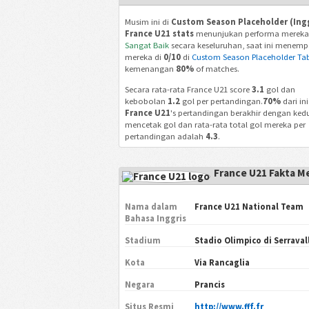
Musim ini di
Custom Season Placeholder (Ingg
France U21 stats
menunjukan performa mereka
Sangat Baik
secara keseluruhan, saat ini menem
mereka di
0/10
di
Custom Season Placeholder Tab
kemenangan
80%
of matches.
Secara rata-rata France U21 score
3.1
gol dan
kebobolan
1.2
gol per pertandingan.
70%
dari ini
France U21
's pertandingan berakhir dengan ked
mencetak gol dan rata-rata total gol mereka per
pertandingan adalah
4.3
.
France U21 Fakta M
Nama dalam
France U21 National Team
Bahasa Inggris
Stadium
Stadio Olimpico di Serraval
Kota
Via Rancaglia
Negara
Prancis
Situs Resmi
http://www.fff.fr