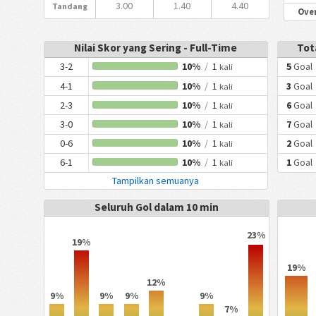
3.00
1.40
4.40
Tandang
Over
Nilai Skor yang Sering - Full-Time
Tot
3-2
10%
/
1
5
Goal
kali
4-1
10%
/
1
3
Goal
kali
2-3
10%
/
1
6
Goal
kali
3-0
10%
/
1
7
Goal
kali
0-6
10%
/
1
2
Goal
kali
6-1
10%
/
1
1
Goal
kali
Tampilkan semuanya
Seluruh Gol dalam 10 min
23%
19%
19%
12%
9%
9%
9%
9%
7%