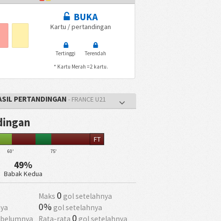
BUKA
Kartu / pertandingan
Tertinggi
Terendah
* Kartu Merah =2 kartu.
ASIL PERTANDINGAN
- FRANCE U21
ndingan
FT
60'
75'
49%
Babak Kedua
0
Maks
gol setelahnya
0%
ya
gol setelahnya
0
ebelumnya
Rata-rata
gol setelahnya