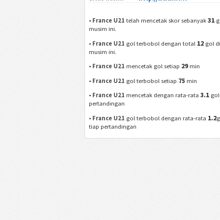
31
•
France U21
telah mencetak skor sebanyak
g
musim ini.
12
•
France U21
gol terbobol dengan total
gol d
musim ini.
29
•
France U21
mencetak gol setiap
min
75
•
France U21
gol terbobol setiap
min
3.1
•
France U21
mencetak dengan rata-rata
gol
pertandingan
1.2
•
France U21
gol terbobol dengan rata-rata
g
tiap pertandingan