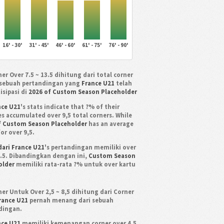
16' - 30'
31' - 45'
46' - 60'
61' - 75'
76' - 90'
er Over 7.5 ~ 13.5 dihitung dari total corner
sebuah pertandingan yang
France U21
telah
isipasi di
2026 of Custom Season Placeholder
nce U21
's stats indicate that ?% of their
s accumulated over 9,5 total corners. While
f Custom Season Placeholder
has an average
or over 9,5.
dari France U21
's pertandingan memiliki over
3.5. Dibandingkan dengan ini,
Custom Season
older
memiliki rata-rata ?% untuk over kartu
er Untuk Over 2,5 ~ 8,5 dihitung dari Corner
rance U21
pernah menang dari sebuah
dingan.
nce U21
memiliki kemenangan corner over 4,5