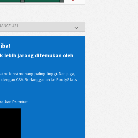
FRANCE U21
iba!
 lebih jarang ditemukan oleh
i potensi menang paling tinggi. Dan juga,
ma dengan CSV. Berlangganan ke FootyStats
patkan Premium