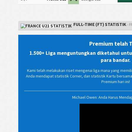
FULL-TIME (FT) STATISTIK
- 
Premium telah T
1.500+ Liga menguntungkan diketahui untuk
para bandar.
Kami telah melakukan riset mengenai liga mana yang memilik
Anda mendapat statistik Corner, dan statistik Kartu bersa
Premium hari ini!
Michael Owen: Anda Harus Menda