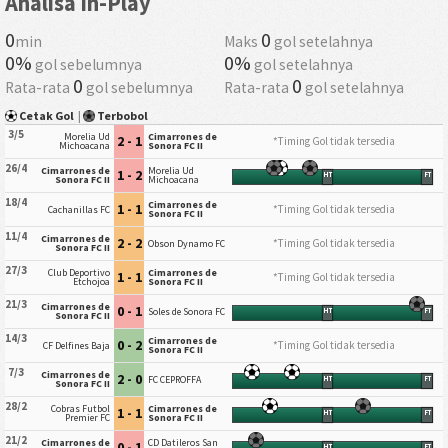
Analisa In-Play
0
0
min
Maks
gol setelahnya
0%
0%
gol sebelumnya
gol setelahnya
0
0
Rata-rata
gol sebelumnya
Rata-rata
gol setelahnya
Cetak Gol
|
Terbobol
3/5
Morelia Ud
Cimarrones de
2 - 1
*Timing Gol tidak tersedia
Michoacana
Sonora FC II
26/4
Cimarrones de
Morelia Ud
1 - 2
HT
FT
Sonora FC II
Michoacana
18/4
Cimarrones de
1 - 1
*Timing Gol tidak tersedia
Cachanillas FC
Sonora FC II
11/4
Cimarrones de
2 - 2
*Timing Gol tidak tersedia
Obson Dynamo FC
Sonora FC II
27/3
Club Deportivo
Cimarrones de
1 - 1
*Timing Gol tidak tersedia
Etchojoa
Sonora FC II
21/3
Cimarrones de
0 - 1
Soles de Sonora FC
HT
FT
Sonora FC II
14/3
Cimarrones de
0 - 2
*Timing Gol tidak tersedia
CF Delfines Baja
Sonora FC II
7/3
Cimarrones de
2 - 0
FC CEPROFFA
HT
FT
Sonora FC II
28/2
Cobras Futbol
Cimarrones de
1 - 1
HT
FT
Premier FC
Sonora FC II
21/2
Cimarrones de
CD Datileros San
0 - 1
HT
FT