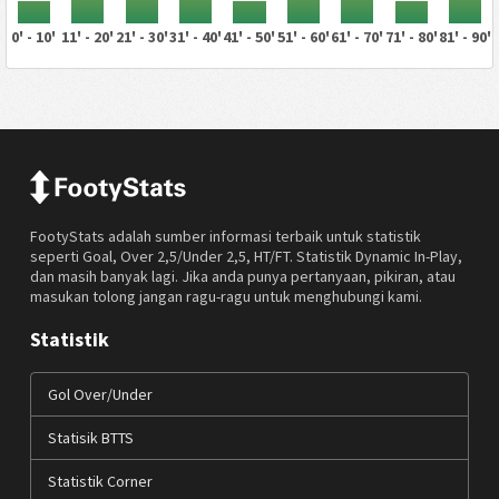
0' - 10'
11' - 20'
21' - 30'
31' - 40'
41' - 50'
51' - 60'
61' - 70'
71' - 80'
81' - 90'
FootyStats adalah sumber informasi terbaik untuk statistik
seperti Goal, Over 2,5/Under 2,5, HT/FT. Statistik Dynamic In-Play,
dan masih banyak lagi. Jika anda punya pertanyaan, pikiran, atau
masukan tolong jangan ragu-ragu untuk menghubungi kami.
Statistik
Gol Over/Under
Statisik BTTS
Statistik Corner