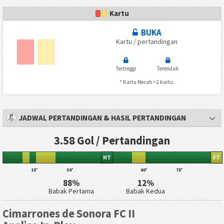
Kartu
BUKA
Kartu / pertandingan
Tertinggi
Terendah
* Kartu Merah =2 kartu.
JADWAL PERTANDINGAN & HASIL PERTANDINGAN
3.58 Gol / Pertandingan
HT
FT
15'
30'
60'
75'
88%
12%
Babak Pertama
Babak Kedua
Cimarrones de Sonora FC II