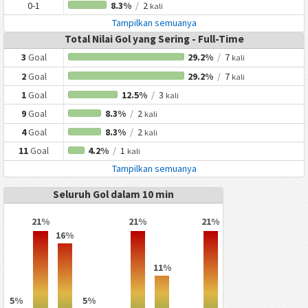
0-1
8.3%
/
2
kali
Tampilkan semuanya
Total Nilai Gol yang Sering - Full-Time
3
Goal
29.2%
/
7
kali
2
Goal
29.2%
/
7
kali
1
Goal
12.5%
/
3
kali
9
Goal
8.3%
/
2
kali
4
Goal
8.3%
/
2
kali
11
Goal
4.2%
/
1
kali
Tampilkan semuanya
Seluruh Gol dalam 10 min
21%
21%
21%
16%
11%
5%
5%