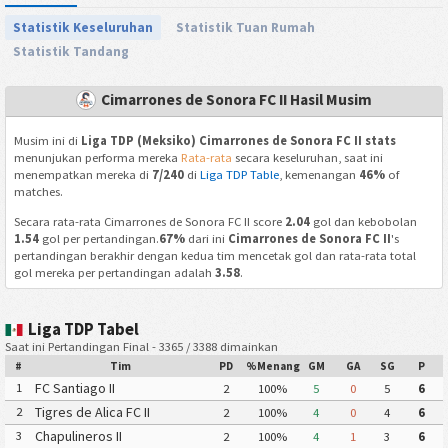
Statistik Keseluruhan
Statistik Tuan Rumah
Statistik Tandang
Cimarrones de Sonora FC II Hasil Musim
Musim ini di
Liga TDP (Meksiko) Cimarrones de Sonora FC II stats
menunjukan performa mereka
Rata-rata
secara keseluruhan, saat ini
menempatkan mereka di
7/240
di
Liga TDP Table
, kemenangan
46%
of
matches.
Secara rata-rata Cimarrones de Sonora FC II score
2.04
gol dan kebobolan
1.54
gol per pertandingan.
67%
dari ini
Cimarrones de Sonora FC II
's
pertandingan berakhir dengan kedua tim mencetak gol dan rata-rata total
gol mereka per pertandingan adalah
3.58
.
Liga TDP Tabel
Saat ini Pertandingan Final - 3365 / 3388 dimainkan
#
Tim
PD
%Menang
GM
GA
SG
P
FC Santiago II
1
2
100%
5
0
5
6
Tigres de Alica FC II
2
2
100%
4
0
4
6
Chapulineros II
3
2
100%
4
1
3
6