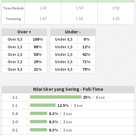
2.42
1.50
3.92
Tuan Rumah
1.67
1.58
3.25
Tandang
Over +
Under -
100%
0%
Over 0,5
Under 0,5
88%
12%
Over 1,5
Under 1,5
58%
42%
Over 2,5
Under 2,5
29%
71%
Over 3,5
Under 3,5
21%
79%
Over 4,5
Under 4,5
Nilai Skor yang Sering - Full-Time
2-1
25%
/
6
kali
1-1
12.5%
/
3
kali
5-4
8.3%
/
2
kali
2-0
8.3%
/
2
kali
0-2
8.3%
/
2
kali