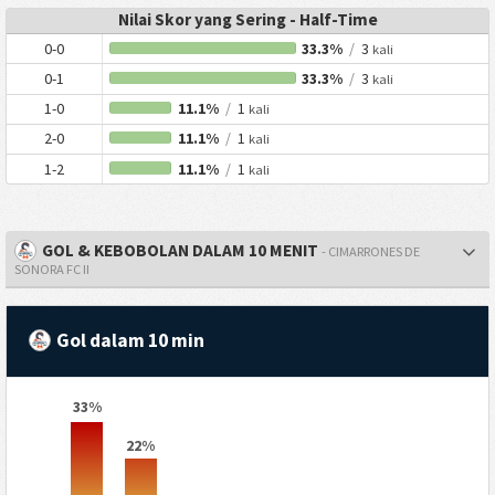
Nilai Skor yang Sering - Half-Time
0-0
33.3%
/
3
kali
0-1
33.3%
/
3
kali
1-0
11.1%
/
1
kali
2-0
11.1%
/
1
kali
1-2
11.1%
/
1
kali
GOL & KEBOBOLAN DALAM 10 MENIT
- CIMARRONES DE
SONORA FC II
Gol dalam 10 min
33%
22%