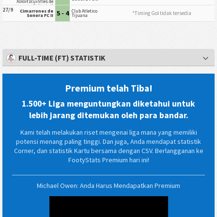
Xoloitzcuintles de
Caliente II
27/9
Cimarrones de
Club Atletico
5 - 4
*Timing Gol tidak tersedia
Sonora FC II
Tijuana
FULL-TIME (FT) STATISTIK
Premium telah Tiba!
1.500+ Liga menguntungkan diketahui untuk
lebih jarang ditemukan oleh para bandar.
Kami telah melakukan riset mengenai liga mana yang memiliki
potensi menang paling tinggi. Dan juga, Anda mendapat statistik
Corner, dan statistik Kartu bersama dengan CSV. Berlangganan ke
FootyStats Premium hari ini!
Michael Owen: Anda Harus Mendapatkan Premium