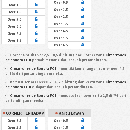
Over 0.5
Over 3.5
Over 1.5
Over 4.5
Over 2.5
Over 5.5
Over 3.5
Over 6.5
Over 4.5
Over 7.5
Over 5.5
Over 8.5
Over 6.5
Corner Untuk Over 2,5 ~ 8,5 dihitung dari Corner yang
Cimarrones
de Sonora FC II
pernah menang dari sebuah pertandingan.
Cimarrones de Sonora FC II
memiliki kemenangan corner over 4,5
di ?％ dari pertandingan mereka.
Kartu Diterima Over 0,5 ~ 6,5 dihitung dari kartu yang
Cimarrones
de Sonora FC II
didapat dari sebuah pertandingan.
Cimarrones de Sonora FC II
mendapatkan over kartu 2,5 di ?% dari
pertandingan mereka.
CORNER TERHADAP
Kartu Lawan
Over 2.5
Over 0.5
Over 3.5
Over 1.5