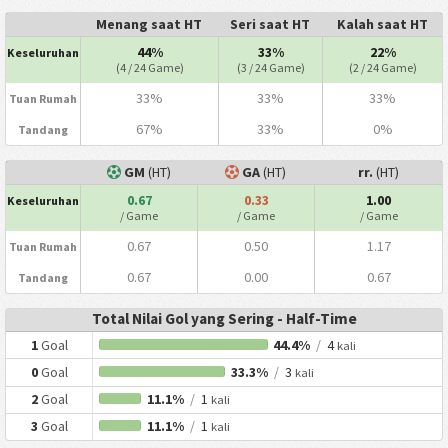
Menang saat HT
Seri saat HT
Kalah saat HT
44%
33%
22%
Keseluruhan
(4 / 24 Game)
(3 / 24 Game)
(2 / 24 Game)
33%
33%
33%
Tuan Rumah
67%
33%
0%
Tandang
GM
(HT)
GA
(HT)
rr.
(HT)
0.67
0.33
1.00
Keseluruhan
/ Game
/ Game
/ Game
0.67
0.50
1.17
Tuan Rumah
0.67
0.00
0.67
Tandang
Total Nilai Gol yang Sering - Half-Time
1
Goal
44.4%
/
4
kali
0
Goal
33.3%
/
3
kali
2
Goal
11.1%
/
1
kali
3
Goal
11.1%
/
1
kali