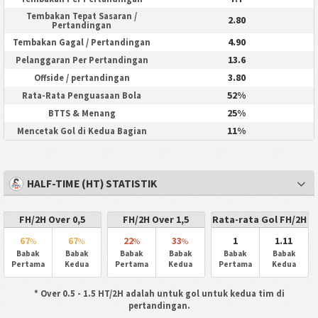
Tembakan Tepat Sasaran /
2.80
Pertandingan
4.90
Tembakan Gagal / Pertandingan
13.6
Pelanggaran Per Pertandingan
3.80
Offside / pertandingan
52%
Rata-Rata Penguasaan Bola
25%
BTTS & Menang
11%
Mencetak Gol di Kedua Bagian
HALF-TIME (HT) STATISTIK
FH/2H Over 0,5
FH/2H Over 1,5
Rata-rata Gol FH/2H
67
67
22
33
1
1.11
%
%
%
%
Babak
Babak
Babak
Babak
Babak
Babak
Pertama
Kedua
Pertama
Kedua
Pertama
Kedua
* Over 0.5 - 1.5 HT/2H adalah untuk gol untuk kedua tim di
pertandingan.