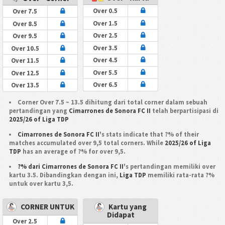
Over 0.5
Over 7.5
Over 1.5
Over 8.5
Over 2.5
Over 9.5
Over 3.5
Over 10.5
Over 4.5
Over 11.5
Over 5.5
Over 12.5
Over 6.5
Over 13.5
Corner Over 7.5 ~ 13.5 dihitung dari total corner dalam sebuah
pertandingan yang
Cimarrones de Sonora FC II
telah berpartisipasi di
2025/26 of Liga TDP
Cimarrones de Sonora FC II
's stats indicate that ?% of their
matches accumulated over 9,5 total corners. While
2025/26 of Liga
TDP
has an average of ?% for over 9,5.
?% dari Cimarrones de Sonora FC II
's pertandingan memiliki over
kartu 3.5. Dibandingkan dengan ini,
Liga TDP
memiliki rata-rata ?%
untuk over kartu 3,5.
CORNER UNTUK
Kartu yang
Didapat
Over 2.5