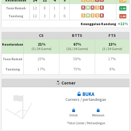
Keseluruhan
1.54
12
8
1
3
K
M
K
S
K
Tuan Rumah
2.08
12
3
3
6
S
M
S
S
K
Tandang
1.00
+11%
Keunggulan Kandang
CS
BTTS
FTS
21%
67%
13%
Keseluruhan
(5 / 24 Game)
(16 / 24 Game)
(3 / 24 Game)
25%
58%
17%
Tuan Rumah
17%
75%
8%
Tandang
Corner
BUKA
Corners / pertandingan
Untuk
Melawan
*Total Corner / Pertandingan