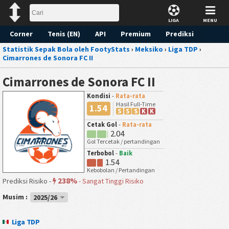
LIGA
MENU
Corner
Tenis (EN)
API
Premium
Prediksi
Statistik Sepak Bola oleh FootyStats
›
Meksiko
›
Liga TDP
›
Cimarrones de Sonora FC II
Cimarrones de Sonora FC II
Kondisi
-
Rata-rata
Hasil Full-Time
1.54
S
S
S
K
K
Cetak Gol
-
Rata-rata
2.04
Gol Tercetak / pertandingan
Terbobol
-
Baik
1.54
Kebobolan / Pertandingan
238%
Prediksi Risiko -
-
Sangat Tinggi Risiko
Musim :
2025/26
Liga TDP