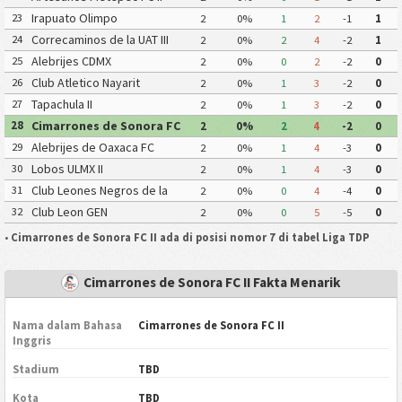
Irapuato Olimpo
23
2
0%
1
2
-1
1
Correcaminos de la UAT III
24
2
0%
2
4
-2
1
Alebrijes CDMX
25
2
0%
0
2
-2
0
Club Atletico Nayarit
26
2
0%
1
3
-2
0
Tapachula II
27
2
0%
1
3
-2
0
Cimarrones de Sonora FC
28
2
0%
2
4
-2
0
II
Alebrijes de Oaxaca FC
29
2
0%
1
4
-3
0
Lobos ULMX II
30
2
0%
1
4
-3
0
Club Leones Negros de la
31
2
0%
0
4
-4
0
Universidad de Guadalajara III
Club Leon GEN
32
2
0%
0
5
-5
0
•
Cimarrones de Sonora FC II ada di posisi nomor 7 di tabel Liga TDP
Cimarrones de Sonora FC II Fakta Menarik
Nama dalam Bahasa
Cimarrones de Sonora FC II
Inggris
Stadium
TBD
Kota
TBD