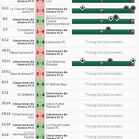
Sonora FC II
Luis
15/2
La Tribu de Ciudad
Cimarrones de
2 - 1
HT
FT
Juarez FC
Sonora FC II
Xolos de
Hermosillo Club
6/2
Cimarrones de
2 - 1
Tijuana
HT
FT
Sonora FC II
Xoloitzcuintles de
Caliente II
1/2
Club Atletico
Cimarrones de
1 - 0
HT
FT
Tijuana
Sonora FC II
6/12
Cimarrones de
5 - 4
*Timing Gol tidak tersedia
Cachanillas FC
Sonora FC II
29/11
Cimarrones de
2 - 1
*Timing Gol tidak tersedia
Obson Dynamo FC
Sonora FC II
22/11
Cimarrones de
Club Deportivo
2 - 1
HT
FT
Sonora FC II
Etchojoa
15/11
Cimarrones de
2 - 1
*Timing Gol tidak tersedia
Soles de Sonora FC
Sonora FC II
8/11
Cimarrones de
4 - 0
*Timing Gol tidak tersedia
CF Delfines Baja
Sonora FC II
1/11
Cimarrones de
1 - 4
*Timing Gol tidak tersedia
FC CEPROFFA
Sonora FC II
25/10
Cimarrones de
Cobras Futbol
2 - 0
*Timing Gol tidak tersedia
Sonora FC II
Premier FC
19/10
CD Datileros San
Cimarrones de
6 - 5
*Timing Gol tidak tersedia
Luis
Sonora FC II
11/10
Cimarrones de
La Tribu de Ciudad
4 - 2
*Timing Gol tidak tersedia
Sonora FC II
Juarez FC
Xolos de
Hermosillo Club
4/10
Cimarrones de
0 - 2
*Timing Gol tidak tersedia
Tijuana
Sonora FC II