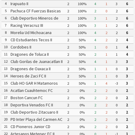
Irapuato II
4
2
100%
4
1
3
6
Pachuca CF Fuerzas Basicas
5
2
100%
2
0
2
6
Pachuca CF III
Club Deportivo Mineros de
6
2
100%
3
1
2
6
Zacatecas II
Racing Veracruz III
7
2
100%
3
1
2
6
Morelia Ud Michoacana
8
2
100%
4
2
2
6
CD Estudiantes Tecos II
9
2
50%
4
2
2
4
Cordobes II
10
2
50%
1
0
1
4
Dragones de Toluca II
11
2
50%
2
1
1
4
Club Gorilas de Juanacatlan II
12
2
50%
4
1
3
3
Dragones de Oaxaca II
13
2
50%
1
1
0
3
Heroes de Zaci FC II
14
2
50%
1
1
0
3
Club HO GAR H Matamoros
15
2
50%
1
4
-3
3
Gavilanes FC Matamoros II
Acatlan Cuauhtemoc FC
16
2
0%
2
2
0
2
Boston Cancun FC
17
2
0%
2
2
0
2
Deportiva Venados FC II
18
2
0%
2
2
0
2
Club Deportivo Zitacuaro II
19
2
0%
2
2
0
2
PD Inter Playa del Carmen AC
20
2
0%
2
2
0
2
II
CD Pioneros Junior CD
21
2
0%
2
2
0
2
Pioneros de Cancun II
Artesanos Metepec FC II
22
2
0%
0
1
-1
1