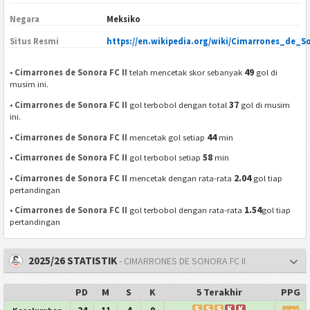
Negara
Meksiko
Situs Resmi
https://en.wikipedia.org/wiki/Cimarrones_de_
49
•
Cimarrones de Sonora FC II
telah mencetak skor sebanyak
gol di
musim ini.
37
•
Cimarrones de Sonora FC II
gol terbobol dengan total
gol di musim
ini.
44
•
Cimarrones de Sonora FC II
mencetak gol setiap
min
58
•
Cimarrones de Sonora FC II
gol terbobol setiap
min
2.04
•
Cimarrones de Sonora FC II
mencetak dengan rata-rata
gol tiap
pertandingan
1.54
•
Cimarrones de Sonora FC II
gol terbobol dengan rata-rata
gol tiap
pertandingan
2025/26 STATISTIK
- CIMARRONES DE SONORA FC II
PD
M
S
K
5 Terakhir
PPG
24
11
4
9
S
S
S
K
K