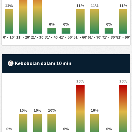
11%
11%
11%
11%
0%
0%
0%
0' - 10'
11' - 20'
21' - 30'
31' - 40'
41' - 50'
51' - 60'
61' - 70'
71' - 80'
81' - 90'
Kebobolan dalam 10 min
30%
30%
10%
10%
10%
10%
0%
0%
0%