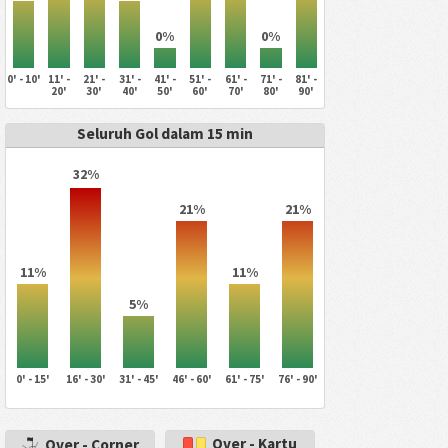
0%
0%
0' - 10'
11' -
21' -
31' -
41' -
51' -
61' -
71' -
81' -
20'
30'
40'
50'
60'
70'
80'
90'
Seluruh Gol dalam 15 min
32%
21%
21%
11%
11%
5%
0' - 15'
16' - 30'
31' - 45'
46' - 60'
61' - 75'
76' - 90'
Over - Kartu
Over - Corner