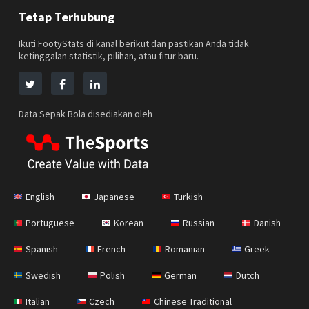
Tetap Terhubung
Ikuti FootyStats di kanal berikut dan pastikan Anda tidak
ketinggalan statistik, pilihan, atau fitur baru.
Data Sepak Bola disediakan oleh
English
Japanese
Turkish
Portuguese
Korean
Russian
Danish
Spanish
French
Romanian
Greek
Swedish
Polish
German
Dutch
Italian
Czech
Chinese Traditional