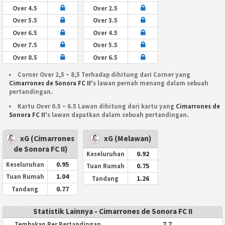
Over 4.5
Over 2.5
Over 5.5
Over 3.5
Over 6.5
Over 4.5
Over 7.5
Over 5.5
Over 8.5
Over 6.5
Corner Over 2,5 ~ 8,5 Terhadap dihitung dari Corner yang
Cimarrones de Sonora FC II
's lawan pernah menang dalam sebuah
pertandingan.
Kartu Over 0.5 ~ 6.5 Lawan dihitung dari kartu yang
Cimarrones de
Sonora FC II
's lawan dapatkan dalam sebuah pertandingan.
xG (Cimarrones
xG (Melawan)
de Sonora FC II)
0.92
Keseluruhan
0.95
Keseluruhan
0.75
Tuan Rumah
1.04
Tuan Rumah
1.26
Tandang
0.77
Tandang
Statistik Lainnya - Cimarrones de Sonora FC II
7.7
Tembakan Per Pertandingan