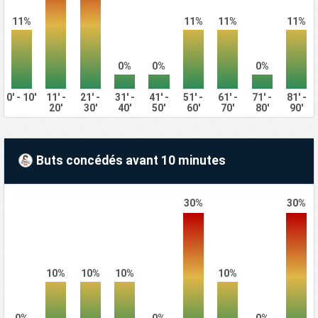
11%
11%
11%
11%
0%
0%
0%
0' - 10'
11' -
21' -
31' -
41' -
51' -
61' -
71' -
81' -
20'
30'
40'
50'
60'
70'
80'
90'
Buts concédés avant 10 minutes
30%
30%
10%
10%
10%
10%