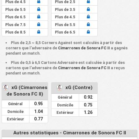
Plus de 4.5
Plus de 2.5
Plus de 5.5
Plus de 3.5
Plus de 6.5
Plus de 4.5
Plus de 7.5
Plus de 5.5
Plus de 8.5
Plus de 6.5
Plus de 2,5 ~ 8,5 Corners Against sont calculés à partir des
corners que l'adversaire de
Cimarrones de Sonora FC II
a gagnés
pendant un match.
Plus de 0,5 à 6,5 Cartons Adversaire est calculée à partir des
cartons que l'adversaire de
Cimarrones de Sonora FC II
a reçus
pendant un match.
xG (Cimarrones
xG (Contre)
de Sonora FC II)
0.92
Général
0.95
Général
0.75
Domicile
1.04
Domicile
1.26
Extérieur
0.77
Extérieur
Autres statistiques - Cimarrones de Sonora FC II