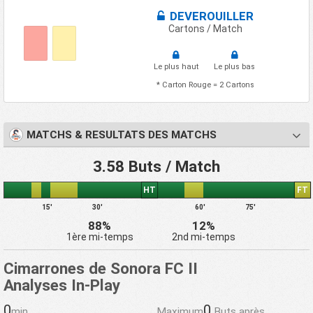
DEVEROUILLER
Cartons / Match
Le plus haut
Le plus bas
* Carton Rouge = 2 Cartons
MATCHS & RESULTATS DES MATCHS
3.58 Buts / Match
HT
FT
15'
30'
60'
75'
88%
12%
1ère mi-temps
2nd mi-temps
Cimarrones de Sonora FC II
Analyses In-Play
0
0
min
Maximum
Buts après