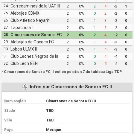
24
Correcaminos de la UAT III
2
0%
2
4
-2
1
25
Alebrijes CDMX
2
0%
0
2
-2
0
26
Club Atletico Nayarit
2
0%
1
3
-2
0
27
Tapachula II
2
0%
1
3
-2
0
28
Cimarrones de Sonora FC
2
0%
2
4
-2
0
II
29
Alebrijes de Oaxaca FC
2
0%
1
4
-3
0
30
Lobos ULMX II
2
0%
1
4
-3
0
31
Club Leones Negros de la
2
0%
0
4
-4
0
Universidad de Guadalajara
32
Club Leon GEN
2
0%
0
5
-5
0
III
•
Cimarrones de Sonora FC II est en position 7 du tableau Liga TDP
Infos sur Cimarrones de Sonora FC II
Nom anglais
Cimarrones de Sonora FC II
Stade
TBD
Ville
TBD
Pays
Mexique