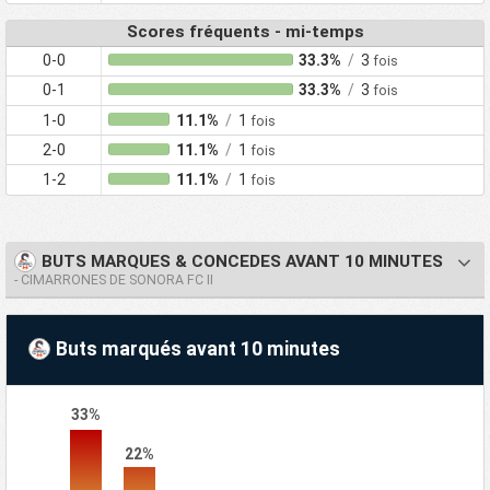
Scores fréquents - mi-temps
0-0
33.3%
/
3
fois
0-1
33.3%
/
3
fois
1-0
11.1%
/
1
fois
2-0
11.1%
/
1
fois
1-2
11.1%
/
1
fois
BUTS MARQUES & CONCEDES AVANT 10 MINUTES
- CIMARRONES DE SONORA FC II
Buts marqués avant 10 minutes
33%
22%