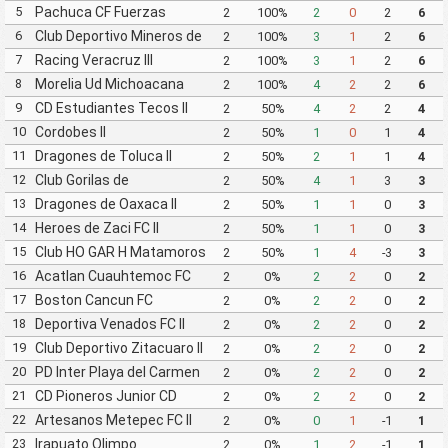
5
Pachuca CF Fuerzas
2
100%
2
0
2
6
Basicas Pachuca CF III
6
Club Deportivo Mineros de
2
100%
3
1
2
6
Zacatecas II
7
Racing Veracruz III
2
100%
3
1
2
6
8
Morelia Ud Michoacana
2
100%
4
2
2
6
9
CD Estudiantes Tecos II
2
50%
4
2
2
4
10
Cordobes II
2
50%
1
0
1
4
11
Dragones de Toluca II
2
50%
2
1
1
4
12
Club Gorilas de
2
50%
4
1
3
3
Juanacatlan II
13
Dragones de Oaxaca II
2
50%
1
1
0
3
14
Heroes de Zaci FC II
2
50%
1
1
0
3
15
Club HO GAR H Matamoros
2
50%
1
4
-3
3
Gavilanes FC Matamoros II
16
Acatlan Cuauhtemoc FC
2
0%
2
2
0
2
17
Boston Cancun FC
2
0%
2
2
0
2
18
Deportiva Venados FC II
2
0%
2
2
0
2
19
Club Deportivo Zitacuaro II
2
0%
2
2
0
2
20
PD Inter Playa del Carmen
2
0%
2
2
0
2
AC II
21
CD Pioneros Junior CD
2
0%
2
2
0
2
Pioneros de Cancun II
22
Artesanos Metepec FC II
2
0%
0
1
-1
1
23
Irapuato Olimpo
2
0%
1
2
-1
1