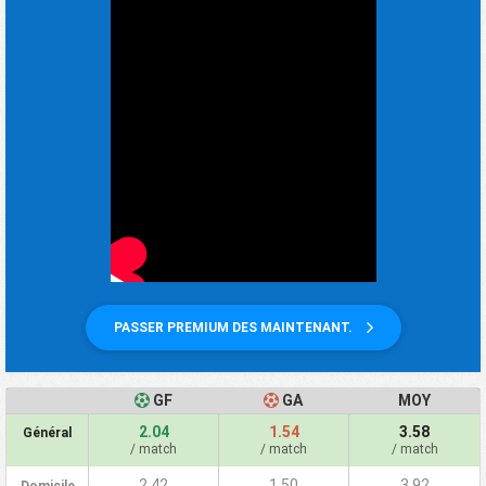
PASSER PREMIUM DES MAINTENANT.
GF
GA
MOY
2.04
1.54
3.58
Général
/ match
/ match
/ match
2.42
1.50
3.92