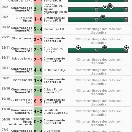
Ciudad Juarez FC
Sonora FC II
Xolos de
Hermosillo Club
06/2
Cimarrones de
2 - 1
Tijuana
HT
FT
Sonora FC II
Xoloitzcuintles de
Caliente II
01/2
Club Atletico
Cimarrones de
1 - 0
HT
FT
Tijuana
Sonora FC II
06/12
Cimarrones de
5 - 4
*Chronométrage des buts non
Cachanillas FC
Sonora FC II
disponible
29/11
Obson Dynamo
Cimarrones de
2 - 1
*Chronométrage des buts non
FC
Sonora FC II
disponible
22/11
Cimarrones de
Club Deportivo
2 - 1
HT
FT
Sonora FC II
Etchojoa
15/11
Soles de Sonora
Cimarrones de
2 - 1
*Chronométrage des buts non
FC
Sonora FC II
disponible
08/11
Cimarrones de
4 - 0
*Chronométrage des buts non
CF Delfines Baja
Sonora FC II
disponible
01/11
Cimarrones de
1 - 4
*Chronométrage des buts non
FC CEPROFFA
Sonora FC II
disponible
25/10
Cimarrones de
Cobras Futbol
2 - 0
*Chronométrage des buts non
Sonora FC II
Premier FC
disponible
19/10
CD Datileros San
Cimarrones de
6 - 5
*Chronométrage des buts non
Luis
Sonora FC II
disponible
11/10
Cimarrones de
La Tribu de
4 - 2
*Chronométrage des buts non
Sonora FC II
Ciudad Juarez FC
disponible
Xolos de
Hermosillo Club
04/10
Cimarrones de
0 - 2
*Chronométrage des buts non
Tijuana
Sonora FC II
Xoloitzcuintles de
disponible
Caliente II
27/9
Cimarrones de
Club Atletico
5 - 4
*Chronométrage des buts non