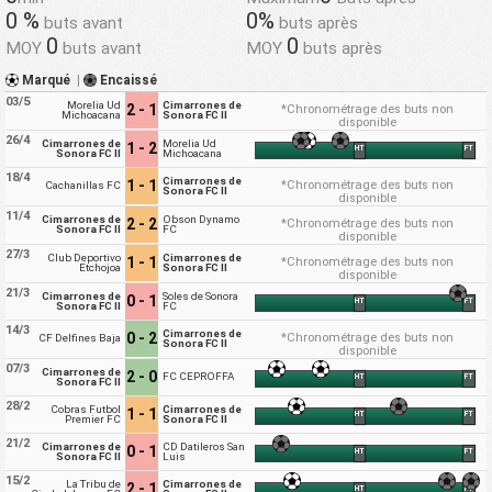
0 %
0%
buts avant
buts après
0
0
MOY
buts avant
MOY
buts après
Marqué
|
Encaissé
03/5
Morelia Ud
Cimarrones de
2 - 1
*Chronométrage des buts non
Michoacana
Sonora FC II
disponible
26/4
Cimarrones de
Morelia Ud
1 - 2
HT
FT
Sonora FC II
Michoacana
18/4
Cimarrones de
1 - 1
*Chronométrage des buts non
Cachanillas FC
Sonora FC II
disponible
11/4
Cimarrones de
Obson Dynamo
2 - 2
*Chronométrage des buts non
Sonora FC II
FC
disponible
27/3
Club Deportivo
Cimarrones de
1 - 1
*Chronométrage des buts non
Etchojoa
Sonora FC II
disponible
21/3
Cimarrones de
Soles de Sonora
0 - 1
HT
FT
Sonora FC II
FC
14/3
Cimarrones de
0 - 2
*Chronométrage des buts non
CF Delfines Baja
Sonora FC II
disponible
07/3
Cimarrones de
2 - 0
FC CEPROFFA
HT
FT
Sonora FC II
28/2
Cobras Futbol
Cimarrones de
1 - 1
HT
FT
Premier FC
Sonora FC II
21/2
Cimarrones de
CD Datileros San
0 - 1
HT
FT
Sonora FC II
Luis
15/2
La Tribu de
Cimarrones de
2 - 1
HT
FT