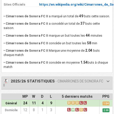
Sites Officiels
https://en.wikipedia.org/wiki/Cimarrones_de_S
49
•
Cimarrones de Sonora FC II
a marqué un total de
buts cette saison.
37
•
Cimarrones de Sonora FC II
a concédé un total de
buts cette
saison.
44
•
Cimarrones de Sonora FC II
marque un but toutes les
minutes
58
•
Cimarrones de Sonora FC II
concède un but toutes les
min
2.04
•
Cimarrones de Sonora FC II
Marque une moyenne de
buts
chaque match
1.54
•
Cimarrones de Sonora FC II
concède en moyenne
buts à chaque
match
2025/26 STATISTIQUES
- CIMARRONES DE SONORA FC
II
MP
W
D
L
5 derniers matchs
PPG
D
D
D
L
L
24
11
4
9
Général
1.54
L
W
L
D
L
12
8
1
3
Domicile
2.08