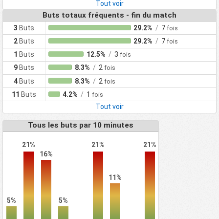
Tout voir
Buts totaux fréquents - fin du match
3
Buts
29.2%
/
7
fois
2
Buts
29.2%
/
7
fois
1
Buts
12.5%
/
3
fois
9
Buts
8.3%
/
2
fois
4
Buts
8.3%
/
2
fois
11
Buts
4.2%
/
1
fois
Tout voir
Tous les buts par 10 minutes
21%
21%
21%
16%
11%
5%
5%