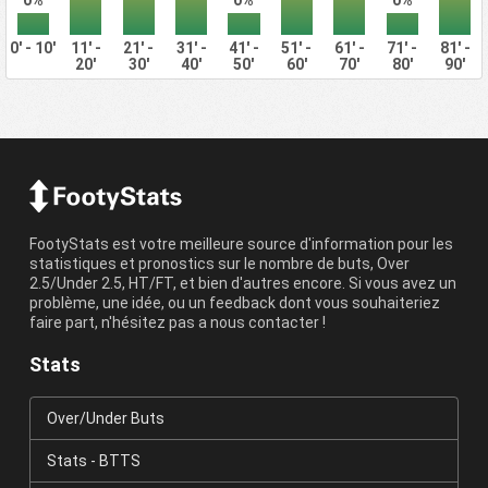
0%
0%
0%
0' - 10'
11' -
21' -
31' -
41' -
51' -
61' -
71' -
81' -
20'
30'
40'
50'
60'
70'
80'
90'
FootyStats est votre meilleure source d'information pour les
statistiques et pronostics sur le nombre de buts, Over
2.5/Under 2.5, HT/FT, et bien d'autres encore. Si vous avez un
problème, une idée, ou un feedback dont vous souhaiteriez
faire part, n'hésitez pas a nous contacter !
Stats
Over/Under Buts
Stats - BTTS