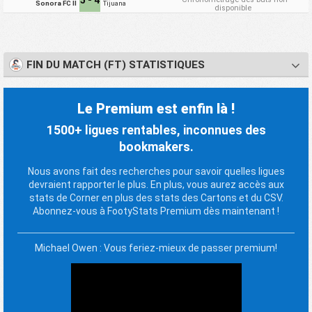
Sonora FC II
Tijuana
disponible
FIN DU MATCH (FT) STATISTIQUES
Le Premium est enfin là !
1500+ ligues rentables, inconnues des
bookmakers.
Nous avons fait des recherches pour savoir quelles ligues
devraient rapporter le plus. En plus, vous aurez accès aux
stats de Corner en plus des stats des Cartons et du CSV.
Abonnez-vous à FootyStats Premium dès maintenant !
Michael Owen : Vous feriez-mieux de passer premium!