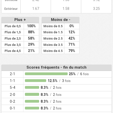
Domicile
1.67
1.58
3.25
Extérieur
Plus +
Moins de -
100%
0%
Plus de 0,5
Moins de 0.5
88%
12%
Plus de 1,5
Moins de 1.5
58%
42%
Plus de 2,5
Moins de 2.5
29%
71%
Plus de 3,5
Moins de 3.5
21%
79%
Plus de 4,5
Moins de 4.5
Scores fréquents - fin du match
2-1
25%
/
6
fois
1-1
12.5%
/
3
fois
5-4
8.3%
/
2
fois
2-0
8.3%
/
2
fois
0-2
8.3%
/
2
fois
0-1
8.3%
/
2
fois