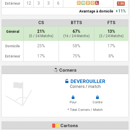
D
W
D
D
L
12
3
3
6
Extérieur
1.00
+11%
Avantage à domicile
CS
BTTS
FTS
21%
67%
13%
Général
(5 / 24 Matchs)
(16 / 24 Matchs)
(3 / 24 Matchs)
25%
58%
17%
Domicile
17%
75%
8%
Extérieur
Corners
DEVEROUILLER
Corners / match
Pour
Contre
* Total Corners / Match
Cartons