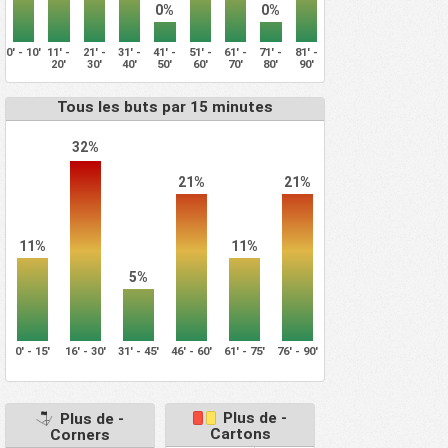
0%
0%
0' - 10'
11' -
21' -
31' -
41' -
51' -
61' -
71' -
81' -
20'
30'
40'
50'
60'
70'
80'
90'
Tous les buts par 15 minutes
32%
21%
21%
11%
11%
5%
0' - 15'
16' - 30'
31' - 45'
46' - 60'
61' - 75'
76' - 90'
Plus de -
Plus de -
Cartons
Corners