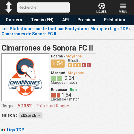
LIGUES
MENU
Corners
Tennis (EN)
API
Premium
Prédiction
Les Statistiques sur le foot par Footystats
›
Mexique
›
Liga TDP
›
Cimarrones de Sonora FC II
Cimarrones de Sonora FC II
Forme
-
Moyenne
Résultat
1.54
D
D
D
L
L
Marqué
-
Moyenne
2.04
Marqué / match
Encaissé
-
Bon
1.54
Encaissé / match
238%
Risque -
-
Très Haut Risque
saison :
2025/26
Liga TDP