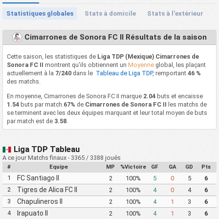
Statistiques globales
Stats à domicile
Stats à l'extérieur
Cimarrones de Sonora FC II Résultats de la saison
Cette saison, les statistiques de
Liga TDP (Mexique) Cimarrones de
Sonora FC II
montrent qu'ils obtiennent un
Moyenne
global, les plaçant
actuellement à la
7/240
dans le
Tableau de Liga TDP
, remportant
46 %
des matchs.
En moyenne, Cimarrones de Sonora FC II marque
2.04
buts et encaisse
1.54
buts par match.
67%
de
Cimarrones de Sonora FC II
les matchs de
se terminent avec les deux équipes marquant et leur total moyen de buts
par match est de
3.58
.
Liga TDP Tableau
A ce jour Matchs finaux - 3365 / 3388 joués
#
Equipe
MP
%Victoire
GF
GA
GD
Pts
1
FC Santiago II
2
100%
5
0
5
6
2
Tigres de Alica FC II
2
100%
4
0
4
6
3
Chapulineros II
2
100%
4
1
3
6
4
Irapuato II
2
100%
4
1
3
6