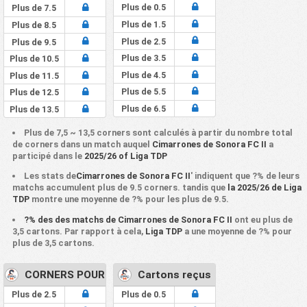
Plus de 0.5
Plus de 7.5
Plus de 1.5
Plus de 8.5
Plus de 2.5
Plus de 9.5
Plus de 3.5
Plus de 10.5
Plus de 4.5
Plus de 11.5
Plus de 5.5
Plus de 12.5
Plus de 6.5
Plus de 13.5
Plus de 7,5 ~ 13,5 corners sont calculés à partir du nombre total
de corners dans un match auquel
Cimarrones de Sonora FC II
a
participé dans le
2025/26 of Liga TDP
Les stats de
Cimarrones de Sonora FC II
' indiquent que ?% de leurs
matchs accumulent plus de 9.5 corners. tandis que
la 2025/26 de Liga
TDP
montre une moyenne de ?% pour les plus de 9.5.
?% des des matchs de Cimarrones de Sonora FC II
ont eu plus de
3,5 cartons. Par rapport à cela,
Liga TDP
a une moyenne de ?% pour
plus de 3,5 cartons.
CORNERS POUR
Cartons reçus
Plus de 2.5
Plus de 0.5