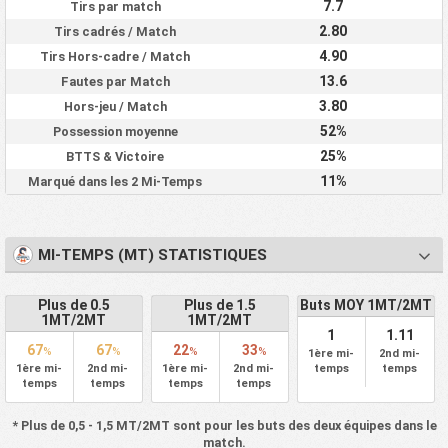
7.7
Tirs par match
2.80
Tirs cadrés / Match
4.90
Tirs Hors-cadre / Match
13.6
Fautes par Match
3.80
Hors-jeu / Match
52%
Possession moyenne
25%
BTTS & Victoire
11%
Marqué dans les 2 Mi-Temps
MI-TEMPS (MT) STATISTIQUES
Plus de 0.5
Plus de 1.5
Buts MOY 1MT/2MT
1MT/2MT
1MT/2MT
1
1.11
67
67
22
33
%
%
%
%
1ère mi-
2nd mi-
1ère mi-
2nd mi-
1ère mi-
2nd mi-
temps
temps
temps
temps
temps
temps
* Plus de 0,5 - 1,5 MT/2MT sont pour les buts des deux équipes dans le
match.