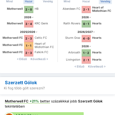
Mind
Hazai
Vendég
Mind
Hazai
Vendég
Heart of
Motherwell
HB
Aberdeen FC
2 - 0
2 - 1
Midlothian FC
2026
2026
Motherwell
KRC Genk
Raith Rovers
Hearts
3 - 4
0 - 1
2025/2026
2026/2027
Motherwell FC
Celtic FC
Sturm Graz
Hearts
2 - 3
4 - 0
Heart of
Motherwell FC
1 - 1
2026
Midlothian FC
Motherwell FC
Falkirk FC
Arbroath
Hearts
2 - 3
1 - 2
Előző
Következő
Livingston
Hearts
2 - 1
Előző
Következő
Szerzett Gólok
Ki fog több gólt szerezni?
Motherwell FC
+21%
better
százalékkal jobb
Szerzett Gólok
tekintetében