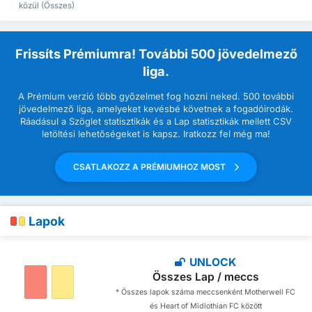
közül (Összes)
Frissíts Prémiumra! További 500 jövedelmező
liga.
A Prémium verzió több győzelmet fog hozni neked. 500 további
jövedelmező liga, amelyeket kevésbé követnek a fogadóirodák.
Ráadásul a Szöglet statisztikák és a Lap statisztikák mellett CSV
letöltési lehetőségeket is kapsz. Iratkozz fel még ma!
CSATLAKOZZ A PRÉMIUMHOZ MOST
Lapok
UNLOCK
Összes Lap / meccs
* Összes lapok száma meccsenként Motherwell FC
és Heart of Midlothian FC között