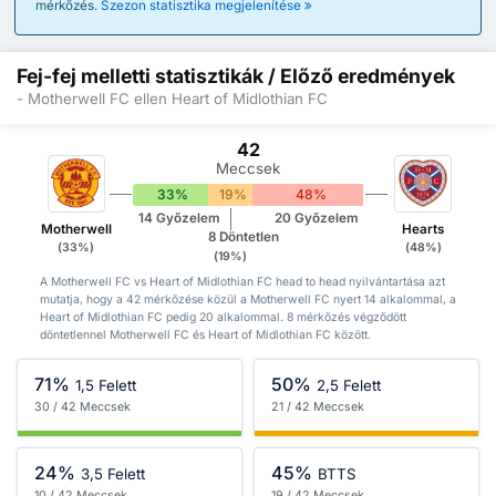
mérkőzés.
Szezon statisztika megjelenítése
Fej-fej melletti statisztikák / Előző eredmények
- Motherwell FC ellen Heart of Midlothian FC
42
Meccsek
33%
19%
48%
14 Győzelem
20 Győzelem
Motherwell
Hearts
8 Döntetlen
(33%)
(48%)
(19%)
A Motherwell FC vs Heart of Midlothian FC head to head nyilvántartása azt
mutatja, hogy a 42 mérkőzése közül a Motherwell FC nyert 14 alkalommal, a
Heart of Midlothian FC pedig 20 alkalommal. 8 mérkőzés végződött
döntetlennel Motherwell FC és Heart of Midlothian FC között.
71%
50%
1,5 Felett
2,5 Felett
30 / 42 Meccsek
21 / 42 Meccsek
24%
45%
3,5 Felett
BTTS
10 / 42 Meccsek
19 / 42 Meccsek