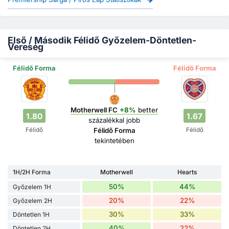
Első / Második Félidő Győzelem-Döntetlen-
Vereség
Félidő Forma
Félidő Forma
Motherwell FC
+8%
better
1.80
1.67
százalékkal jobb
Félidő
Félidő
Félidő Forma
tekintetében
1H/2H Forma
Motherwell
Hearts
50%
44%
Győzelem 1H
20%
22%
Győzelem 2H
30%
33%
Döntetlen 1H
40%
22%
Döntetlen 2H