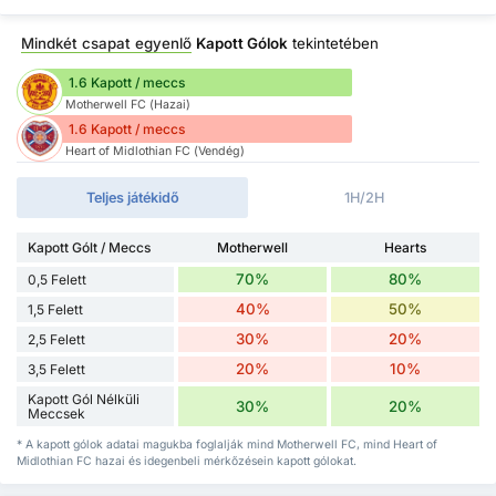
Mindkét csapat egyenlő
Kapott Gólok
tekintetében
1.6 Kapott / meccs
Motherwell FC (Hazai)
1.6 Kapott / meccs
Heart of Midlothian FC (Vendég)
Teljes játékidő
1H/2H
Kapott Gólt / Meccs
Motherwell
Hearts
70%
80%
0,5 Felett
40%
50%
1,5 Felett
30%
20%
2,5 Felett
20%
10%
3,5 Felett
Kapott Gól Nélküli
30%
20%
Meccsek
* A kapott gólok adatai magukba foglalják mind Motherwell FC, mind Heart of
Midlothian FC hazai és idegenbeli mérkőzésein kapott gólokat.