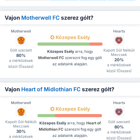
Vajon
Motherwell FC
szerez gólt?
Motherwell
Hearts
Közepes Esély
Gólt szerzett
Kapott Gól Nélküli
Közepes Esély
arra, hogy
Meccsek
80%
Motherwell FC
szerezni fog egy gólt
20%
a mérkőzések
az adataink alapján.
a mérkőzések
közül (Összes)
közül (Összes)
Vajon
Heart of Midlothian FC
szerez gólt?
Motherwell
Hearts
Közepes Esély
Kapott Gól Nélküli
Gólt szerzett
Közepes Esély
arra, hogy
Heart of
Meccsek
80%
Midlothian FC
szerezni fog egy gólt
30%
a mérkőzések
az adataink alapján.
a mérkőzések
közül (Összes)