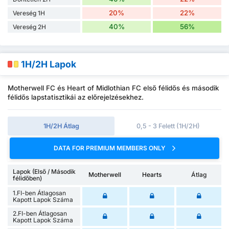
20%
22%
Vereség 1H
40%
56%
Vereség 2H
1H/2H Lapok
Motherwell FC és Heart of Midlothian FC első félidős és második
félidős lapstatisztikái az előrejelzésekhez.
1H/2H Átlag
0,5 - 3 Felett (1H/2H)
DATA FOR PREMIUM MEMBERS ONLY
Lapok (Első / Második
Motherwell
Hearts
Átlag
félidőben)
1.FI-ben Átlagosan
Kapott Lapok Száma
2.FI-ben Átlagosan
Kapott Lapok Száma