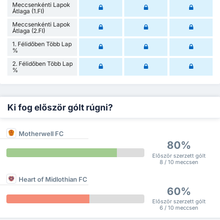
Meccsenkénti Lapok
Átlaga (1.FI)
Meccsenkénti Lapok
Átlaga (2.FI)
1. Félidőben Több Lap
%
2. Félidőben Több Lap
%
Ki fog először gólt rúgni?
Motherwell FC
80%
Először szerzett gólt
8 / 10 meccsen
Heart of Midlothian FC
60%
Először szerzett gólt
6 / 10 meccsen