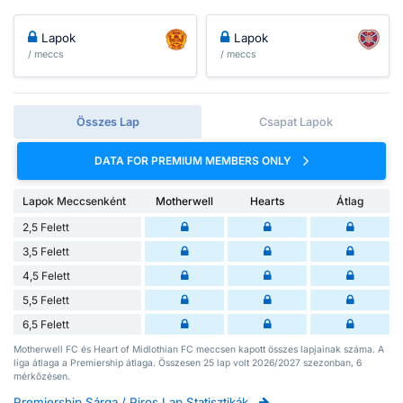
Lapok
Lapok
/ meccs
/ meccs
Összes Lap
Csapat Lapok
DATA FOR PREMIUM MEMBERS ONLY
Lapok Meccsenként
Motherwell
Hearts
Átlag
2,5 Felett
3,5 Felett
4,5 Felett
5,5 Felett
6,5 Felett
Motherwell FC és Heart of Midlothian FC meccsen kapott összes lapjainak száma. A
liga átlaga a Premiership átlaga. Összesen 25 lap volt 2026/2027 szezonban, 6
mérkőzésen.
Premiership Sárga / Piros Lap Statisztikák