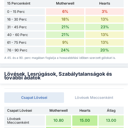
15 Percenként
Motherwell
Hearts
6%
3%
0 - 15 Perc
18%
13%
16 - 30 Perc
21%
23%
31 - 45 Perc
21%
13%
40 - 60 Perc
9%
13%
61 - 75 Perc
24%
20%
76 - 90 Perc
A 45. és a 90. perc magában foglalja a hosszabbítási időben szerzett gólokat is.
Lövések, Lesrúgások, Szabálytalanságok és
további adatok
Csapat Lövései
Lövések Meccsenként
Csapat Lövései
Motherwell
Hearts
Átlag
Lövések
10.80
15.00
13.00
Meccsenként