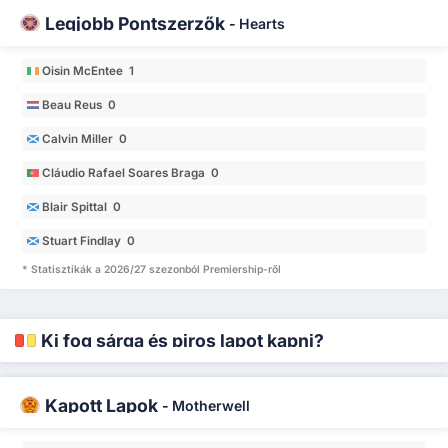
Legjobb Pontszerzők
-
Hearts
Oisin McEntee 1
Beau Reus 0
Calvin Miller 0
Cláudio Rafael Soares Braga 0
Blair Spittal 0
Stuart Findlay 0
* Statisztikák a 2026/27 szezonból Premiership-ről
Ki fog sárga és piros lapot kapni?
Kapott Lapok
-
Motherwell