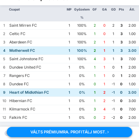
Csapat
MP
Győzelem
GF
GA
GD
Pts
Átl.
%
Saint Mirren FC
1
1
100%
2
0
2
3
2.00
Celtic FC
2
1
100%
1
0
1
3
1.00
Aberdeen FC
3
1
100%
2
1
1
3
3.00
Motherwell FC
4
1
100%
2
1
1
3
3.00
Saint Johnstone FC
5
1
100%
4
3
1
3
7.00
Dundee United FC
6
1
0%
1
1
0
1
2.00
Rangers FC
7
1
0%
1
1
0
1
2.00
Dundee FC
8
1
0%
0
1
-1
0
1.00
Heart of Midlothian FC
9
1
0%
1
2
-1
0
3.00
Hibernian FC
10
1
0%
1
2
-1
0
3.00
Kilmarnock FC
11
1
0%
3
4
-1
0
7.00
Falkirk FC
12
1
0%
0
2
-2
0
2.00
VÁLTS PRÉMIUMRA. PROFITÁLJ MOST.
Esélyek