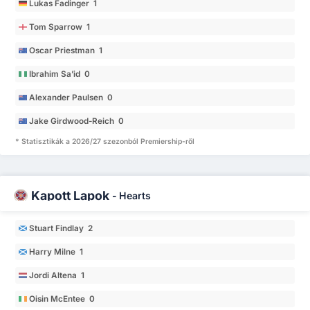
Lukas Fadinger 1
Tom Sparrow 1
Oscar Priestman 1
Ibrahim Sa’id 0
Alexander Paulsen 0
Jake Girdwood-Reich 0
* Statisztikák a 2026/27 szezonból Premiership-ről
Kapott Lapok
-
Hearts
Stuart Findlay 2
Harry Milne 1
Jordi Altena 1
Oisin McEntee 0