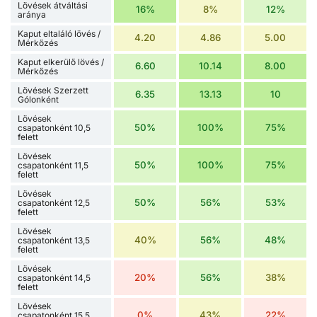
Lövések átváltási
16%
8%
12%
aránya
Kaput eltaláló lövés /
4.20
4.86
5.00
Mérkőzés
Kaput elkerülő lövés /
6.60
10.14
8.00
Mérkőzés
Lövések Szerzett
6.35
13.13
10
Gólonként
Lövések
50%
100%
75%
csapatonként 10,5
felett
Lövések
50%
100%
75%
csapatonként 11,5
felett
Lövések
50%
56%
53%
csapatonként 12,5
felett
Lövések
40%
56%
48%
csapatonként 13,5
felett
Lövések
20%
56%
38%
csapatonként 14,5
felett
Lövések
0%
43%
22%
csapatonként 15,5