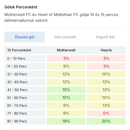
Gólok Percenként
Motherwell FC és Heart of Midlothian FC góljai 10 és 15 perces
időintervallumok szerint.
Összes gól
Gólt szerzett
Kapott Gól
10 Percenként
Motherwell
Hearts
3%
3%
0 - 10 Perc
9%
3%
11 - 20 Perc
12%
10%
21 - 30 Perc
12%
13%
31 - 40 Perc
15%
13%
41 - 50 Perc
15%
10%
51 - 60 Perc
9%
13%
61 - 70 Perc
6%
0%
71 - 80 Perc
18%
20%
81 - 90 Perc