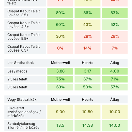
felett
Csapat Kaput Talált
80%
86%
83%
Lövései 3.5+
Csapat Kaput Talált
60%
43%
52%
Lövései 4.5+
Csapat Kaput Talált
30%
28%
29%
Lövései 5.5+
Csapat Kaput Talált
0%
14%
7%
Lövései 6.5+
Les Statisztikák
Motherwell
Hearts
Átlag
3.88
3.17
4.00
Les / meccs
75%
67%
71%
2,5 les felett
63%
50%
57%
3,5 les felett
Vegy Statisztikák
Motherwell
Hearts
Átlag
Elkövetett
9.00
10.50
10.00
szabálytalanságok /
mérkőzés
Szabálytalanság
13.5
14.33
14.00
Ellenfél / mérkőzés