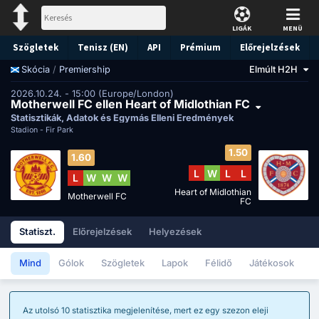
LIGÁK
MENÜ
Szögletek
Tenisz (EN)
API
Prémium
Előrejelzések
/
Premiership
Elmúlt H2H
Skócia
2026.10.24. - 15:00 (Europe/London)
Motherwell FC ellen Heart of Midlothian FC
Statisztikák, Adatok és Egymás Elleni Eredmények
Stadion -
Fir Park
1.50
1.60
L
W
L
L
L
W
W
W
Heart of Midlothian
Motherwell FC
FC
Statiszt.
Előrejelzések
Helyezések
Mind
Gólok
Szögletek
Lapok
Félidő
Játékosok
Az utolsó 10 statisztika megjelenítése, mert ez egy szezon eleji