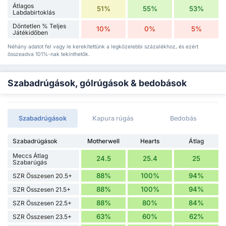
Átlagos
51%
55%
53%
Labdabirtoklás
Döntetlen % Teljes
10%
0%
5%
Játékidőben
Néhány adatot fel vagy le kerekítettünk a legközelebbi százalékhoz, és ezért
összeadva 101%-nak tekinthetők.
Szabadrúgások, gólrúgások & bedobások
Szabadrúgások
Kapura rúgás
Bedobás
Szabadrúgások
Motherwell
Hearts
Átlag
Meccs Átlag
24.5
25.4
25
Szabarúgás
88%
100%
94%
SZR Összesen 20.5+
88%
100%
94%
SZR Összesen 21.5+
88%
80%
84%
SZR Összesen 22.5+
63%
60%
62%
SZR Összesen 23.5+