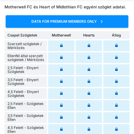
Motherwell FC és Heart of Midlothian FC egyéni szöglet adatai.
DATA FOR PREMIUM MEMBERS ONLY
Csapat Szögletek
Motherwell
Hearts
Átlag
Szerzett szögletek /
Mérkőzés
Ellenfél által szerzett
szögletek / Mérkőzés
2,5 Felett - Elnyert
Szögletek
3,5 Felett - Elnyert
Szögletek
4,5 Felett - Elnyert
Szögletek
2,5 Felett - Szögletek
Ellen
3,5 Felett - Szögletek
Ellen
4,5 Felett - Szögletek
Ellen