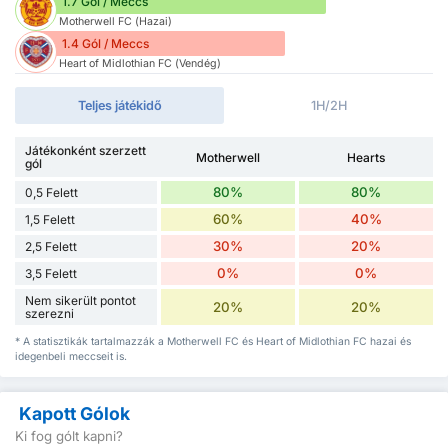
1.7 Gól / Meccs
Motherwell FC (Hazai)
1.4 Gól / Meccs
Heart of Midlothian FC (Vendég)
Teljes játékidő
1H/2H
Játékonként szerzett
Motherwell
Hearts
gól
80%
80%
0,5 Felett
60%
40%
1,5 Felett
30%
20%
2,5 Felett
0%
0%
3,5 Felett
Nem sikerült pontot
20%
20%
szerezni
* A statisztikák tartalmazzák a Motherwell FC és Heart of Midlothian FC hazai és
idegenbeli meccseit is.
Kapott Gólok
Ki fog gólt kapni?