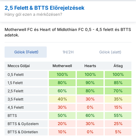
2,5 Felett & BTTS Előrejelzések
Hány gól ezen a mérkőzésen?
Motherwell FC és Heart of Midlothian FC 0,5 - 4,5 felett és BTTS
adatok.
Gólok (Felett)
1H/2H
Gólok (alatt)
Meccs Góljai
Motherwell
Hearts
Átlag
100%
100%
100%
0,5 Felett
80%
90%
85%
1,5 Felett
60%
80%
70%
2,5 Felett
40%
30%
35%
3,5 Felett
30%
0%
15%
4,5 Felett
50%
60%
55%
BTTS
20%
30%
25%
BTTS & Győzelem
10%
0%
5%
BTTS & Döntetlen