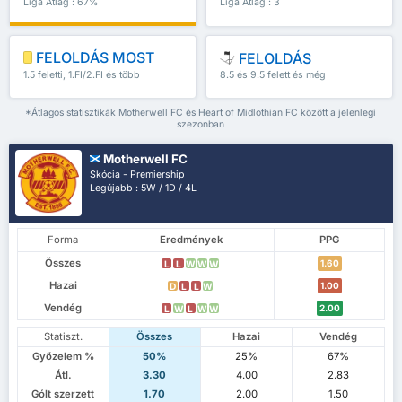
Liga Átlag : 67%
Liga Átlag : 3
FELOLDÁS MOST
FELOLDÁS
1.5 feletti, 1.FI/2.FI és több
8.5 és 9.5 felett és még
több
*Átlagos statisztikák Motherwell FC és Heart of Midlothian FC között a jelenlegi
szezonban
Motherwell FC
Skócia - Premiership
Legújabb : 5W / 1D / 4L
Forma
Eredmények
PPG
Összes
1.60
L
L
W
W
W
Hazai
1.00
D
L
L
W
Vendég
2.00
L
W
L
W
W
Statiszt.
Összes
Hazai
Vendég
Győzelem %
50%
25%
67%
Átl.
3.30
4.00
2.83
Gólt szerzett
1.70
2.00
1.50