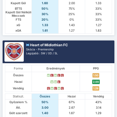
Kapott Gól
1.60
2.00
1.33
BTTS
50%
75%
33%
Kapott Gól Nélküli
30%
25%
33%
Meccsek
FTS
20%
0%
33%
xG
1.33
1.43
1.27
xGA
1.61
1.27
1.83
Heart of Midlothian FC
Skócia - Premiership
Legújabb : 5W / 0D / 5L
Forma
Eredmények
PPG
Összes
1.50
W
L
W
L
L
Hazai
2.00
W
W
L
Vendég
1.29
L
W
L
W
L
Statiszt.
Összes
Hazai
Vendég
Győzelem %
50%
67%
43%
Átl.
3.00
2.67
3.14
Gólt szerzett
1.40
1.67
1.29