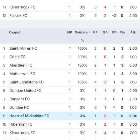
Kilmarnock FC
11
1
0%
3
4
-1
0
7.00
Falkirk FC
12
1
0%
0
2
-2
0
2.00
Csapat
MP
Győzelem
GF
GA
GD
Pts
Átl.
%
Saint Mirren FC
1
1
100%
2
0
2
3
2.00
Celtic FC
2
1
100%
1
0
1
3
1.00
Aberdeen FC
3
1
100%
2
1
1
3
3.00
Motherwell FC
4
1
100%
2
1
1
3
3.00
Saint Johnstone FC
5
1
100%
4
3
1
3
7.00
Dundee United FC
6
1
0%
1
1
0
1
2.00
Rangers FC
7
1
0%
1
1
0
1
2.00
Dundee FC
8
1
0%
0
1
-1
0
1.00
Heart of Midlothian FC
9
1
0%
1
2
-1
0
3.00
Hibernian FC
10
1
0%
1
2
-1
0
3.00
Kilmarnock FC
11
1
0%
3
4
-1
0
7.00