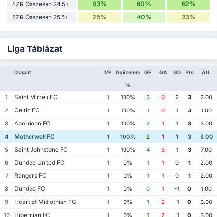
63%
60%
62%
SZR Összesen 24.5+
25%
40%
33%
SZR Összesen 25.5+
Liga Táblázat
Csapat
MP
Győzelem
GF
GA
GD
Pts
Átl.
%
Saint Mirren FC
1
1
100%
2
0
2
3
2.00
Celtic FC
2
1
100%
1
0
1
3
1.00
Aberdeen FC
3
1
100%
2
1
1
3
3.00
Motherwell FC
4
1
100%
2
1
1
3
3.00
Saint Johnstone FC
5
1
100%
4
3
1
3
7.00
Dundee United FC
6
1
0%
1
1
0
1
2.00
Rangers FC
7
1
0%
1
1
0
1
2.00
Dundee FC
8
1
0%
0
1
-1
0
1.00
Heart of Midlothian FC
9
1
0%
1
2
-1
0
3.00
Hibernian FC
10
1
0%
1
2
-1
0
3.00