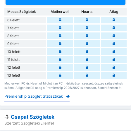
Meccs Szögletek
Motherwell
Hearts
Átlag
6 Felett
7 felett
8 felett
9 felett
10 felett
11 felett
12 felett
13 felett
Motherwell FC és Heart of Midlothian FC mérkőzésen szerzett összes szögleteinek
száma. A ligán belüli átlag a Premiership 2026/2027 szezonban, 6 mérkőzésen át.
Premiership Szöglet Statisztikák
Csapat Szögletek
Szerzett Szögletek/Ellenfél