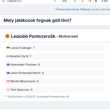
Falkirk FC
12
1
0%
0
2
-2
0
2.00
*
Premiership Forma Táblázat
szintén elérhető
Mely játékosok fognak gólt lőni?
Legjobb Pontszerzők
-
Motherwell
Lukas Fadinger 1
Ibrahim Sa’id 1
Alexander Paulsen 0
Jake Girdwood-Reich 0
Martin Moormann 0
Tom Sparrow 0
* Statisztikák a 2026/27 szezonból Premiership-ről