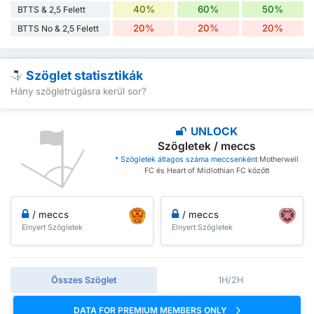
40%
60%
50%
BTTS & 2,5 Felett
20%
20%
20%
BTTS No & 2,5 Felett
Szöglet statisztikák
Hány szögletrúgásra kerül sor?
UNLOCK
Szögletek / meccs
* Szögletek átlagos száma meccsenként
Motherwell
FC és Heart of Midlothian FC között
/ meccs
/ meccs
Elnyert Szögletek
Elnyert Szögletek
Összes Szöglet
1H/2H
DATA FOR PREMIUM MEMBERS ONLY