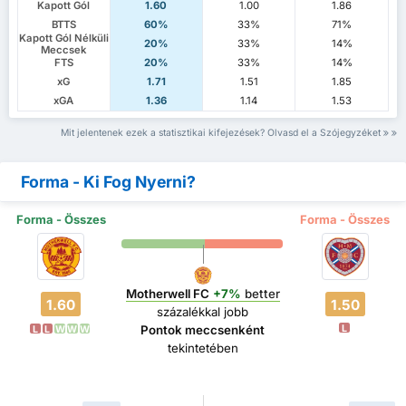
Kapott Gól
1.60
1.00
1.86
BTTS
60%
33%
71%
Kapott Gól Nélküli
20%
33%
14%
Meccsek
FTS
20%
33%
14%
xG
1.71
1.51
1.85
xGA
1.36
1.14
1.53
Mit jelentenek ezek a statisztikai kifejezések? Olvasd el a Szójegyzéket
Forma - Ki Fog Nyerni?
Forma - Összes
Forma - Összes
Motherwell FC
+7%
better
1.60
1.50
százalékkal jobb
L
Pontok meccsenként
L
L
W
W
W
tekintetében