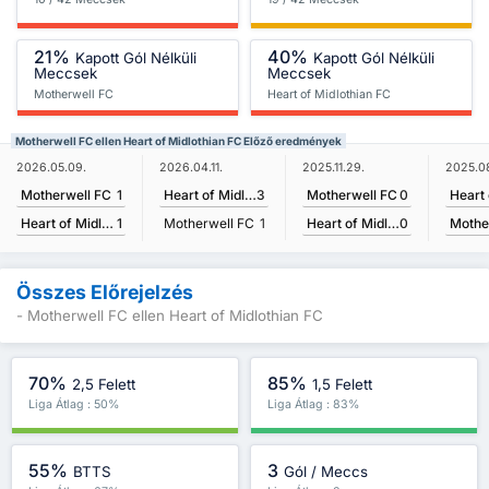
21%
40%
Kapott Gól Nélküli
Kapott Gól Nélküli
Meccsek
Meccsek
Motherwell FC
Heart of Midlothian FC
Motherwell FC ellen Heart of Midlothian FC Előző eredmények
2026.05.09.
2025.11.29.
2025.0
2026.04.11.
Motherwell FC
1
Motherwell FC
0
Heart of Midlothian FC
3
Heart of Midlothian FC
1
Heart of Midlothian FC
0
Mothe
Motherwell FC
1
Összes Előrejelzés
- Motherwell FC ellen Heart of Midlothian FC
70%
85%
2,5 Felett
1,5 Felett
Liga Átlag : 50%
Liga Átlag : 83%
55%
3
BTTS
Gól / Meccs